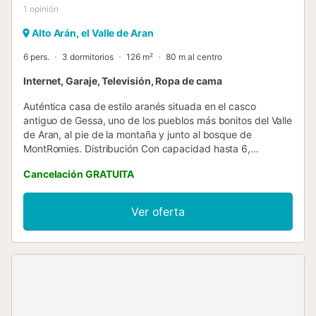
1
opinión
Alto Arán, el Valle de Aran
6 pers.
3 dormitorios
126 m²
80 m al centro
Internet, Garaje, Televisión, Ropa de cama
Auténtica casa de estilo aranés situada en el casco
antiguo de Gessa, uno de los pueblos más bonitos del Valle
de Aran, al pie de la montaña y junto al bosque de
MontRomies. Distribución Con capacidad hasta 6,
personas con 3 dormitorios y 3 baños, Casa Sendrosa se
Cancelación GRATUITA
distribuye en 3 plantas: La planta de acceso, tras un
pequeño distribuidor, se compone de una amplia sala de
estar con comedor y cocina incorporada. Chimenea,
Ver oferta
paredes de piedra y vigas antiguas de madera. La primera
planta de dormitorios se distribuye con una habitación de
matrimonio con su propio baño, una habitación con literas
y un baño de uso compartido. Finalmente, en la planta
abuhardillada, se encuentra una gran habitación de
matrimonio con baño y salida a balcón. El alquiler incluye
una plaza de aparcamiento en un edificio cercano. Este