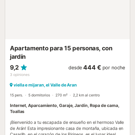
bañera. Subiendo un nivel más, en la buhardilla, tenemos
otra zona de descanso con dos camas individuales y un
baño con media bañera. La casa tiene bonitas vistas del
valle, tanto del dormitorio principal, como de la buhardilla.
Es el sitio ideal para disfrutar de sus vacaciones de verano
o invierno, disfrutar del esquí, de la naturaleza, probar la
rica gastronomía del valle y empaparse de la cultura tan
característica del Valle de Arán. Además, nuestra
Apartamento para 15 personas, con
ubicación privilegiada en el Valle ...
jardín
9,2
444 €
desde
por noche
3
opiniones
viella e mijaran, el Valle de Aran
15 pers.
5 dormitorios
270 m²
2,2 km al centro
Internet, Aparcamiento, Garaje, Jardín, Ropa de cama,
Toallas
¡Bienvenido a tu escapada de ensueño en el hermoso Valle
de Arán! Esta impresionante casa de montaña, ubicada en
Casarilh ,en el corazón de los Pirineos, es el lugar ideal