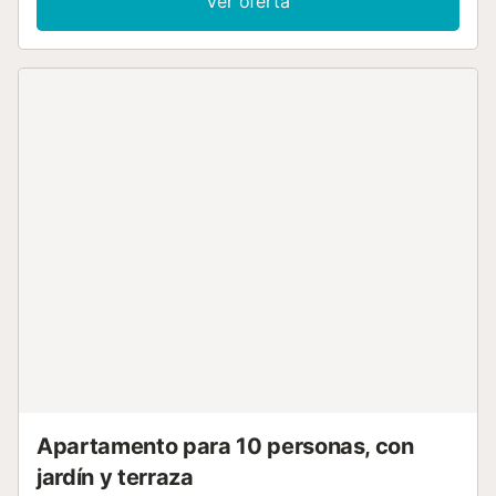
Ver oferta
como Coto Morèu, restaurada y reconvertida en una
confortable casa utilizando materiales originales. Se
accede a la vivienda a través de un porche en el que
existe espacio para aparcar un vehículo. En la planta
intermedia, encontramos una habitación de matrimonio
con su propio baño, una habitación con dos camas en
litera, una habitación con una cama individual con cama
nido y un baño. En la planta superior, con techos inclinados
de madera original de la construcción y a doble altura, se
encuentra una espaciosa sala de estar con chimenea y
cocina incorporada. A destacar Con plaza de parking y
taquilla guardaesquís a pie de pistas en la urbanización Val
de Ruda durante la temporada de invierno. El alquiler
incluye wifi durante su estancia con nosotros....
Apartamento para 10 personas, con
jardín y terraza