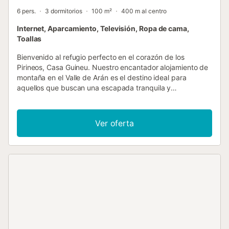
6 pers.
3 dormitorios
100 m²
400 m al centro
Internet, Aparcamiento, Televisión, Ropa de cama,
Toallas
Bienvenido al refugio perfecto en el corazón de los
Pirineos, Casa Guineu. Nuestro encantador alojamiento de
montaña en el Valle de Arán es el destino ideal para
aquellos que buscan una escapada tranquila y
rejuvenecedora en medio de la impresionante belleza
natural de esta región. Casa Guineu es una casa de tres
alturas situada en Unha, uno de los pueblos más
Ver oferta
encantadores del Valle de Aran. La casa se encuentra en
un entorno natural precioso y cerca de la estación de
esquí de Baqueira-Beret. Al entrar en la casa, encontramos
un recibidor de donde pasamos a un acogedor salón-
comedor que tiene salida al jardín comunitario, además,
también dispone de una cocina americana completamente
equipada. La mesa de comedor es para 6 personas. Al
subir un nivel, en la zona de descanso, tenemos dos
dormitorios, uno con cama de matrimonio y otro con dos
camas individuales, atendidos por un baño completo con