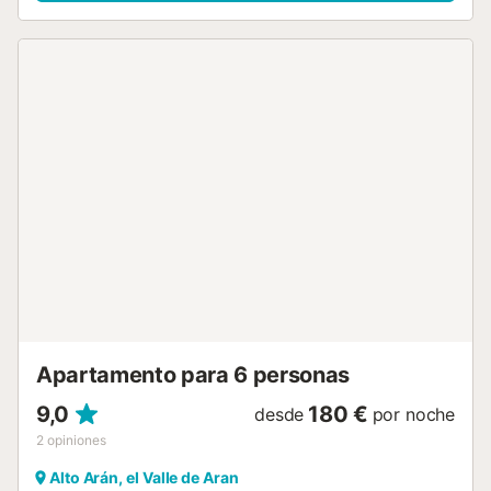
que también econtraremos una barbacoa. En la planta
dormitorios descubrimos una gran habitación de
matrimonio con su propio baño y salida a balcón, 2
habitaciones dobles, un baño con ducha de uso
compartido y un último dormitorio de matrimonio con su
propio baño. La planta superior, de techos inclinados de
madera, se ha equipado con 2 camas individuales, un sofá
tipo chaisse-long y 2 puffs convertibles en cama. La
vivienda dispone de una estancia sótano, con una zona
ideal para eventos especiales. La vivienda está inmersa en
un proceso de mejora: en 2017 empapelamos pasillos y
escaleras, mejoramos iluminación de zonas comunes y
habitación principal, se sustituyó ropa decorativa de este
dormitorio, se añadieron cortinas opacantes. En 2018
hemos sustituido las sillas del comedor, iluminación de esta
estancia. Se ha re-equipado la planta superior,
sustituyendo el sofa-cama existente por un...
Apartamento para 6 personas
9,0
180 €
desde
por noche
2
opiniones
Alto Arán, el Valle de Aran