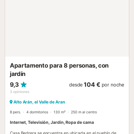
apartamento se ha incluido por primera vez en nuestro
ebook "Top 10 Alojamientos 2019", un listado con los
apartamentos mejor valorados por nuestros clientes. Con
plaza de aparcamiento extra a pie de pistas y wifi durante
su estancia....
Apartamento para 8 personas, con
jardín
9,3
104 €
desde
por noche
3
opiniones
Alto Arán, el Valle de Aran
8 pers.
4 dormitorios
130 m²
250 m al centro
Internet, Televisión, Jardín, Ropa de cama
Casa Bedrera se encuentra en ubicada en el pueblo de