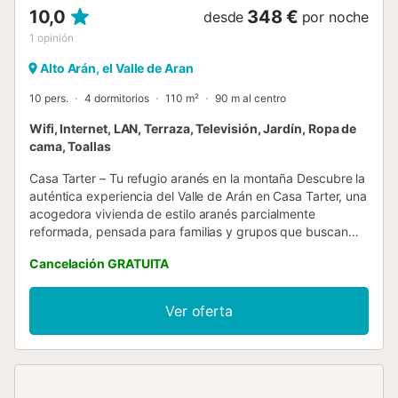
10,0
348 €
desde
por noche
1
opinión
Alto Arán, el Valle de Aran
10 pers.
4 dormitorios
110 m²
90 m al centro
Wifi, Internet, LAN, Terraza, Televisión, Jardín, Ropa de
cama, Toallas
Casa Tarter – Tu refugio aranés en la montaña Descubre la
auténtica experiencia del Valle de Arán en Casa Tarter, una
acogedora vivienda de estilo aranés parcialmente
reformada, pensada para familias y grupos que buscan
comodidad y tradición en un mismo espacio. Distribuida en
Cancelación GRATUITA
tres plantas más zona de ski room y lavandería, esta casa
combina el encanto rústico con todas las comodidades
modernas. Con capacidad para hasta 10 personas, es el
Ver oferta
lugar perfecto para disfrutar de unas vacaciones de esquí,
escapadas familiares o días de relax en plena naturaleza
durante el verano. Distribución de la vivienda * Zona de
descanso (cada planta): * 1 habitación doble * 1
habitación con 2 camas individuales * 1 baño completo *