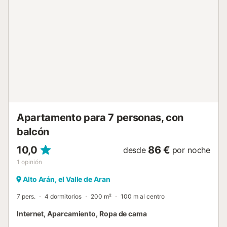
matrimonio y el otro con dos camas individuales. A través
de esta última habitación se accede a la planta superior
donde encontramos la quinta habitación, en un espacio
abuhardillado en madera y una cama de matrimonio.
Finalmente Casa Dera Aubeta dispone de una estancia
para los más pequeños de la casa, una sala de juegos,
junto a la zona del lavadero, con acceso desde la terraza.
A destacar Con plaza de parking y taquilla a pie de pistas
en la urbanización Val de Ruda durante la temporada de
invierno. El alquiler incluye wifi durante su estancia con
nosotros....
Apartamento para 7 personas, con
balcón
10,0
86 €
desde
por noche
1
opinión
Alto Arán, el Valle de Aran
7 pers.
4 dormitorios
200 m²
100 m al centro
Internet, Aparcamiento, Ropa de cama