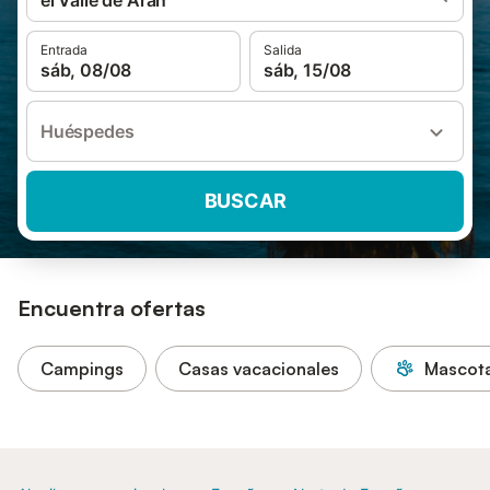
el Valle de Aran
Entrada
Salida
sáb, 08/08
sáb, 15/08
Huéspedes
BUSCAR
Encuentra ofertas
Campings
Casas vacacionales
Mascota