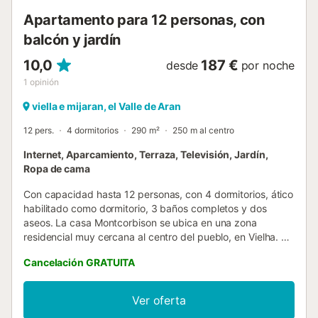
Apartamento para 12 personas, con
balcón y jardín
10,0
187 €
desde
por noche
1
opinión
viella e mijaran, el Valle de Aran
12 pers.
4 dormitorios
290 m²
250 m al centro
Internet, Aparcamiento, Terraza, Televisión, Jardín,
Ropa de cama
Con capacidad hasta 12 personas, con 4 dormitorios, ático
habilitado como dormitorio, 3 baños completos y dos
aseos. La casa Montcorbison se ubica en una zona
residencial muy cercana al centro del pueblo, en Vielha. Es
la elección adecuada para grandes familias que desean
Cancelación GRATUITA
poder disfrutar del lujo del espacio. La vivienda se
distribuye en cuatro niveles. La planta de acceso con un
amplio garaje. La planta principal con un gran sala de estar
Ver oferta
con chimenea, cocina y salida a su amplia terraza, en la