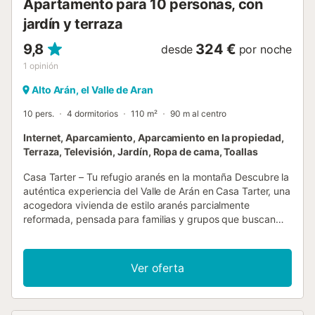
Apartamento para 10 personas, con
jardín y terraza
9,8
324 €
desde
por noche
1
opinión
Alto Arán, el Valle de Aran
10 pers.
4 dormitorios
110 m²
90 m al centro
Internet, Aparcamiento, Aparcamiento en la propiedad,
Terraza, Televisión, Jardín, Ropa de cama, Toallas
Casa Tarter – Tu refugio aranés en la montaña Descubre la
auténtica experiencia del Valle de Arán en Casa Tarter, una
acogedora vivienda de estilo aranés parcialmente
reformada, pensada para familias y grupos que buscan
comodidad y tradición en un mismo espacio. Distribuida en
tres plantas más zona de ski room y lavandería, esta casa
combina el encanto rústico con todas las comodidades
Ver oferta
modernas. Con capacidad para hasta 10 personas, es el
lugar perfecto para disfrutar de unas vacaciones de esquí,
escapadas familiares o días de relax en plena naturaleza