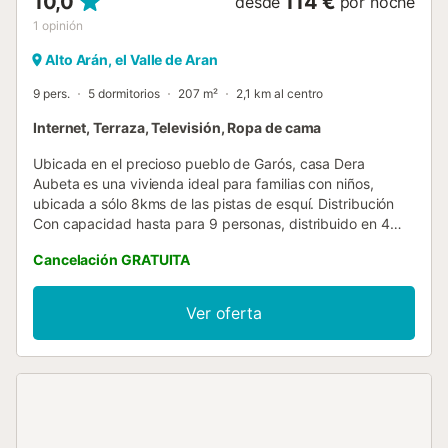
10,0
114 €
desde
por noche
1
opinión
Alto Arán, el Valle de Aran
9 pers.
5 dormitorios
207 m²
2,1 km al centro
Internet, Terraza, Televisión, Ropa de cama
Ubicada en el precioso pueblo de Garós, casa Dera
Aubeta es una vivienda ideal para familias con niños,
ubicada a sólo 8kms de las pistas de esquí. Distribución
Con capacidad hasta para 9 personas, distribuido en 4
plantas. Con 5 dormitorios, 2 baños y un aseo de cortesía.
Cancelación GRATUITA
En planta principal de Dera Aubeta se distribuye en un
salón con tres espacios. Un distribuidor con percheros y
rincón de lectura, zona de sofás donde ver la televisión y
Ver oferta
una zona de sofás para reuniones familiares y de amigos
enfrente la chimenea. En esta misma planta e
independientemente tenemos una estancia comedor y la
cocina con salida a la terraza de la vivienda. La primera
planta se distribuye en 2 dormitorios dobles y baño
completo con ducha a parte. La segunda planta, también
distribuida en dos dormitorios, uno con cama de