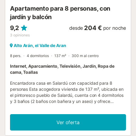
ducha y un c...
Apartamento para 8 personas, con
jardín y balcón
9,2
204 €
desde
por noche
3
opiniones
Alto Arán, el Valle de Aran
8 pers.
4 dormitorios
137 m²
300 m al centro
Internet, Aparcamiento, Televisión, Jardín, Ropa de
cama, Toallas
Encantadora casa en Salardú con capacidad para 8
personas Esta acogedora vivienda de 137 m², ubicada en
el pintoresco pueblo de Salardú, cuenta con 4 dormitorios
y 3 baños (2 baños con bañera y un aseo) y ofrece
espacio para hasta 8 personas. Ideal para familias o
grupos de amigos que buscan disfrutar de la naturaleza y
la tranquilidad del Valle de Arán. La casa está distribuida
Ver oferta
en 4 plantas y dispone de un bonito jardín, balcón con
vistas, barbacoa para comidas al aire libre, conexión a