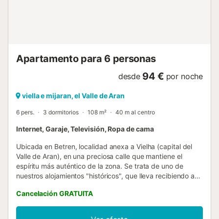
comodidad. Entrando al pueblo de Garós hacia el primer
bloque de propiedades de la derecha se encuentra Mont
dera Solana by Totiaran donde resalta por su bonito
balcón y fachada de piedra. Cuando ingresas por su
puerta principal encontrarás su área de acceso con un
guardarropa y armario guarda-esquís En este mismo nivel
Apartamento para 6 personas
de entrada están dos dormitorios, c...
94 €
desde
por noche
viella e mijaran, el Valle de Aran
6 pers.
3 dormitorios
108 m²
40 m al centro
Internet, Garaje, Televisión, Ropa de cama
Ubicada en Betren, localidad anexa a Vielha (capital del
Valle de Aran), en una preciosa calle que mantiene el
espíritu más auténtico de la zona. Se trata de uno de
nuestros alojamientos "históricos", que lleva recibiendo a
nuestros clientes desde 2014. Distribución Con capacidad
Cancelación GRATUITA
hasta 6 personas, con tres dormitorios y dos baños.
Preciosa "bòrda" (típica construcción aranesa dedicada a
dar cobijo a los animales), que forma parte del conocido