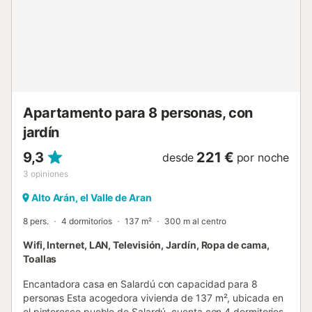
vistas desde sus ventanales. Esta vivienda cuenta de un
equipamiento complementario propio de nuestra gama
"WoW range" Sin duda una de las favoritas de nuestros
clientes que eligen Artíes como lugar de vacaciones. El
acceso a Casa Nòdes II se realiza a través de una típica
estrecha calle de los pueblos del Valle de...
Apartamento para 8 personas, con
jardín
9,3
221 €
desde
por noche
3
opiniones
Alto Arán, el Valle de Aran
8 pers.
4 dormitorios
137 m²
300 m al centro
Wifi, Internet, LAN, Televisión, Jardín, Ropa de cama,
Toallas
Encantadora casa en Salardú con capacidad para 8
personas Esta acogedora vivienda de 137 m², ubicada en
el pintoresco pueblo de Salardú, cuenta con 4 dormitorios