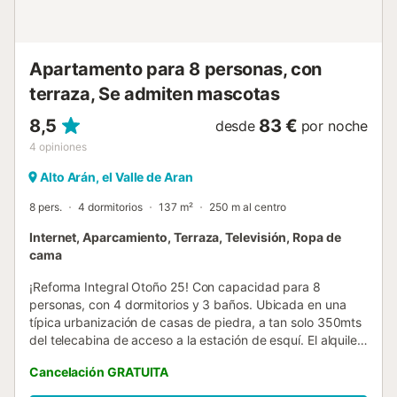
planta superior, con sus altos techos inclinados de madera,
está dedicada íntegramente a: - Un dormitorio con cama
de matrimonio. - Un pequeño despa...
Apartamento para 8 personas, con
terraza, Se admiten mascotas
8,5
83 €
desde
por noche
4
opiniones
Alto Arán, el Valle de Aran
8 pers.
4 dormitorios
137 m²
250 m al centro
Internet, Aparcamiento, Terraza, Televisión, Ropa de
cama
¡Reforma Integral Otoño 25! Con capacidad para 8
personas, con 4 dormitorios y 3 baños. Ubicada en una
típica urbanización de casas de piedra, a tan solo 350mts
del telecabina de acceso a la estación de esquí. El alquiler
incluye una taquilla guardaesquís bajo el telecabina para
Cancelación GRATUITA
poder hacer este camino con zapatos de calle. Con una
terraza de uso privativo, ideal para desahogo de los niños