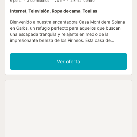
6 pers.
3 dormitorios
70 m²
2 km al centro
Internet, Televisión, Ropa de cama, Toallas
Bienvenido a nuestra encantadora Casa Mont dera Solana
en Garòs, un refugio perfecto para aquellos que buscan
una escapada tranquila y relajante en medio de la
impresionante belleza de los Pirineos. Esta casa de
montaña, situada en el pintoresco pueblo de Garòs, ofrece
una combinación única de encanto tradicional y
comodidades modernas. Con tres dormitorios amplios y
Ver oferta
luminosos, es el alojamiento ideal para familias o grupos de
amigos que deseen explorar todo lo que esta región tiene
para ofrecer, ya sea en verano o en invierno. Mont dera
Solana by Totiaran es una encantadora casita de montaña
para 6 personas, moderna y acogedora, con maderas de
tonos claros y blancos, ubicada en el pueblo de Garós, a
tan solo 15 minutos en coche de las pistas de esquí de la
estación de Baqueira Beret y a 5 minutos del centro de
Vielha. Este precioso alojamiento de alquiler vacacional os
brinda una estancia ideal para las vacaciones tanto en
invierno como en verano por estar en uno de los pueblos
favoritos en el Valle de Arán y por su armonía y