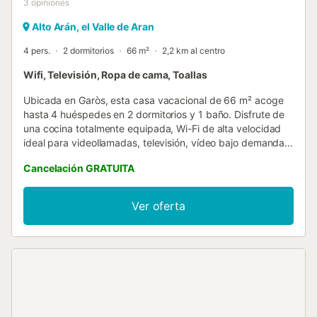
3
opiniones
Alto Arán, el Valle de Aran
4 pers.
2 dormitorios
66 m²
2,2 km al centro
Wifi, Televisión, Ropa de cama, Toallas
Ubicada en Garòs, esta casa vacacional de 66 m² acoge
hasta 4 huéspedes en 2 dormitorios y 1 baño. Disfrute de
una cocina totalmente equipada, Wi-Fi de alta velocidad
ideal para videollamadas, televisión, vídeo bajo demanda,
lavadora y acceso sin escalones en toda la propiedad.
Cancelación GRATUITA
También dispone de guardaesquís y vistas a la montaña
para una estancia más agradable. En el exterior, podrá
utilizar la barbacoa privada y disfrutar de comidas al aire
Ver oferta
libre admirando el paisaje montañoso. Hay aparcamiento
disponible en la calle y el transporte público está cerca.
Hay juguetes y libros compartidos para niños. No se
permiten eventos en la propiedad....