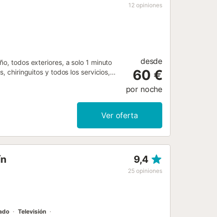
en la misma calle. Esta propiedad
12
opiniones
 gratuito....
desde
o, todos exteriores, a solo 1 minuto
60 €
, chiringuitos y todos los servicios,
entra en una calle tranquila. Dispone
por noche
rados. El salón cuenta con un sofá y
está completamente equipada, además
ntre los electrodomésticos incluidos
Ver oferta
.
ín
9,4
25
opiniones
nado
Televisión