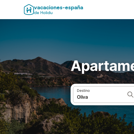
vacaciones-españa
de Holidu
Apartame
Destino