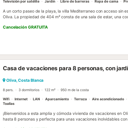
Televisión por satélite
Jardín
Libre de barreras
Ropa de cama
Pr
A un corto paseo de la playa, la villa Mediterraneo con acceso sin e
Oliva. La propiedad de 404 m² consta de una sala de estar, una coci
que puede alojar a 7 personas. Los servicios adicionales incluyen Wi
Cancelación GRATUITA
videollamadas), una smart TV con servicios de streaming, aire acon
También hay una trona disponible. Esta villa ofrece un espacio exte
piscina de hidromasaje, jardín, terrazas cubiertas y descubiertas, u
barbacoa y una ducha exterior. A sólo 300 metros de distancia, lo
arena prístinas con Bandera Azul y para el ocio, un campo de golf 
encuentran a sólo 7 km de la propiedad. Hay conexiones de transpor
una pista de tenis a 15 minutos a pie. Hay 2 plazas de parking disp
Casa de vacaciones para 8 personas, con jardí
aparcamiento gratuito disponible en la calle. Se permite una masco
propiedad. La propiedad cuenta con una zona de aparcamiento para 
cuenta con características de ahorro de luz y agua....
Oliva, Costa Blanca
8 pers.
3 dormitorios
122 m²
950 m de la costa
Wifi
Internet
LAN
Aparcamiento
Terraza
Aire acondicionado
Toallas
¡Bienvenidos a esta amplia y cómoda vivienda de vacaciones en Oli
hasta 8 personas y perfecta para unas vacaciones inolvidables con 
en una zona de playa y residencial, cerca de un campo de golf, rest