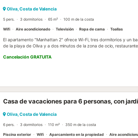
Para los vehículos eléctricos hay disponible una estación de carga 
sigue normas de reciclaje. Muy cerca existe un aparcamiento público
Oliva, Costa de Valencia
5 pers.
3 dormitorios
65 m²
100 m de la costa
Wifi
Aire acondicionado
Televisión
Ropa de cama
Toallas
El apartamento "Manhattan 2" ofrece Wi-Fi, tres dormitorios y un bañ
de la playa de Oliva y a dos minutos de la zona de ocio, restaurantes
como supermercado, farmacia, iglesia y parada de autobús. Se encu
Cancelación GRATUITA
de dos dormitorios dobles y uno sencillo, todos con armarios empot
acceso a una amplia terraza cubierta. La cocina es espaciosa y 
de contar con despensa. El baño es completo y dispone de ducha. E
se encuentran cafetera, lavadora, microondas, plancha y secador...
Casa de vacaciones para 6 personas, con jard
Oliva, Costa de Valencia
6 pers.
3 dormitorios
110 m²
350 m de la costa
Piscina exterior
Wifi
Aparcamiento en la propiedad
Aire acondicio