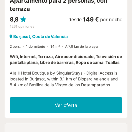
Apartamento para 2 personas, con
terraza
8,8
149 €
desde
por noche
1261
opiniones
Burjasot, Costa de Valencia
2 pers.
1 dormitorio
14 m²
A 7,9 km de la playa
Wifi, Internet, Terraza, Aire acondicionado, Televisión de
pantalla plana, Libre de barreras, Ropa de cama, Toallas
Aila II Hotel Boutique by SingularStays - Digital Access is
located in Burjasot, within 8.1 km of Bioparc Valencia and
8.4 km of Basilica de la Virgen de los Desamparados....
Ver oferta