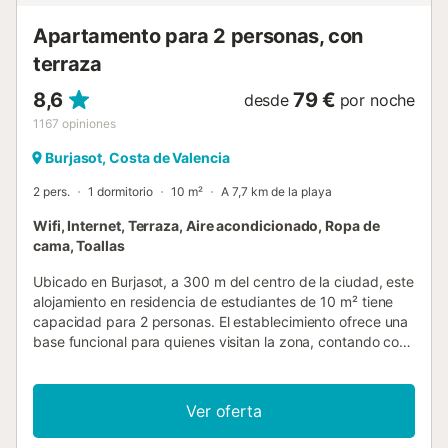
Apartamento para 2 personas, con
terraza
8,6
79 €
desde
por noche
1167
opiniones
Burjasot, Costa de Valencia
2 pers.
1 dormitorio
10 m²
A 7,7 km de la playa
Wifi, Internet, Terraza, Aire acondicionado, Ropa de
cama, Toallas
Ubicado en Burjasot, a 300 m del centro de la ciudad, este
alojamiento en residencia de estudiantes de 10 m² tiene
capacidad para 2 personas. El establecimiento ofrece una
base funcional para quienes visitan la zona, contando con
recepción 24 horas y ascensor. La habitación dispone de
una cama individual y baño privado, equipado con ducha,
lavabo a baja altura, inodoro elevado y cuerda de
Ver oferta
emergencia para facilitar la accesibilidad. La climatización
se gestiona mediante aire acondicionado y calefacción, y