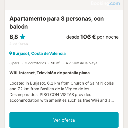
Apartamento para 8 personas, con
balcón
8,8
106 €
desde
por noche
4
opiniones
Burjasot, Costa de Valencia
8 pers.
3 dormitorios
90 m²
A 7,5 km de la playa
Wifi, Internet, Televisión de pantalla plana
Located in Burjasot, 6.2 km from Church of Saint Nicolás
and 7.2 km from Basilica de la Virgen de los
Desamparados, PISO CON VISTAS provides
accommodation with amenities such as free WiFi and a
flat-screen TV. The property is around 7....
Ver oferta