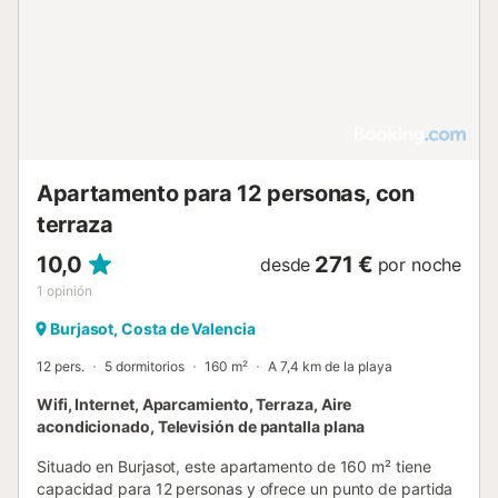
designada para fumadores, y se ofrece servicio de
limpieza diario. La ubicación se encuentra a 700 m del
centro de la ciudad, a 500 m de la estación de tren y del
transporte público, y a 8,5 km de la playa. Servicios
locales como un supermercado y varios restaurantes se
sitúan a entre 500 m y 1,5 km de la propiedad....
Apartamento para 12 personas, con
terraza
10,0
271 €
desde
por noche
1
opinión
Burjasot, Costa de Valencia
12 pers.
5 dormitorios
160 m²
A 7,4 km de la playa
Wifi, Internet, Aparcamiento, Terraza, Aire
acondicionado, Televisión de pantalla plana
Situado en Burjasot, este apartamento de 160 m² tiene
capacidad para 12 personas y ofrece un punto de partida