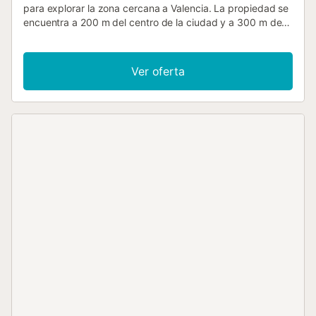
para explorar la zona cercana a Valencia. La propiedad se
encuentra a 200 m del centro de la ciudad y a 300 m de la
estación de tren, facilitando el acceso a la costa y a la
región. La distribución incluye 5 dormitorios, 3 baños y una
cocina totalmente equipada. Las opciones para dormir
Ver oferta
consisten en una combinación de camas dobles, camas
individuales y un sofá cama, adaptadas para grupos. El
equipamiento interior cuenta con aire acondicionado y
calefacción, lavadora, secadora y televisión de pantalla
plana. El espacio está diseñado para grupos, disponiendo
de baño privado y zona de cocina. En el exterior, la
propiedad cuenta con una terraza con vistas al jardín. Hay
aparcamiento disponible en el establecimiento y el
apartamento es para no fumadores. Se admiten mascotas
y la playa se encuentra a 7,5 km. Lugares de interés como
L'ovella Negra están a 200 m, mientras que un
supermercado se sitúa a 400 m. La cercanía al transporte
público a 300 m permite llegar fácilmente al centro de
Valencia o al Casino CIRSA, ubicado a 1,5 km del
apartamento....