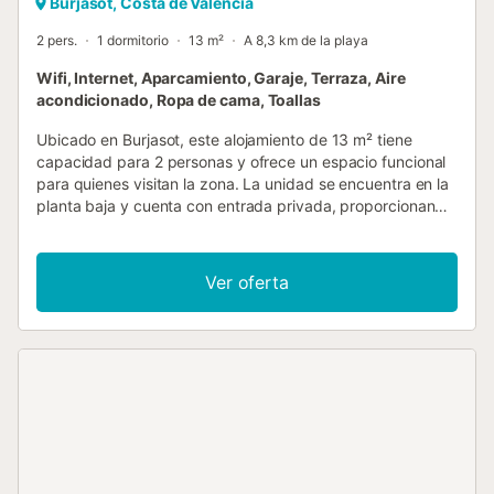
Burjasot, Costa de Valencia
2 pers.
1 dormitorio
13 m²
A 8,3 km de la playa
Wifi, Internet, Aparcamiento, Garaje, Terraza, Aire
acondicionado, Ropa de cama, Toallas
Ubicado en Burjasot, este alojamiento de 13 m² tiene
capacidad para 2 personas y ofrece un espacio funcional
para quienes visitan la zona. La unidad se encuentra en la
planta baja y cuenta con entrada privada, proporcionando
una distribución práctica para su estancia. El interior
incluye un dormitorio con cama de matrimonio, un baño y
una zona de estar con sofá y escritorio. Dispone de cocina
Ver oferta
equipada con horno, microondas, frigorífico, hervidor
eléctrico y menaje, además de aire acondicionado, WiFi y
lavadora. Encontrará una zona de comedor y un armario
para almacenamiento, asegurando que el espacio esté
preparado para su llegada. En el exterior, podrá disfrutar
de la terraza y el solárium con mobiliario de jardín y zona
de comedor al aire libre, con vistas al patio interior. Hay
aparcamiento privado disponible en un garaje en la
propiedad. El alojamiento es para no fumadores en todas
sus instalaciones, aunque se proporciona una zona