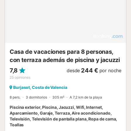
la estación de tren y de las paradas de transporte público,
está bien comunicada. Hay opciones gastronómicas como
el Bar Al Teu Gust a 200 m y supermercados a 500 m. La
playa se encuentra a 8,5 km y el Casino CIRSA Valencia a
2,5 km, lo que permite disfrutar de diversas actividades
durante su estancia....
Casa de vacaciones para 8 personas,
con terraza además de piscina y jacuzzi
7,8
244 €
desde
por noche
25
opiniones
Burjasot, Costa de Valencia
8 pers.
3 dormitorios
305 m²
A 7,2 km de la playa
Piscina exterior, Piscina, Jacuzzi, Wifi, Internet,
Aparcamiento, Garaje, Terraza, Aire acondicionado,
Televisión, Televisión de pantalla plana, Ropa de cama,
Toallas