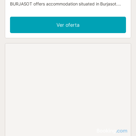
BURJASOT offers accommodation situated in Burjasot.
The property is located 7.9 km from Bioparc Valencia,......
Ver oferta