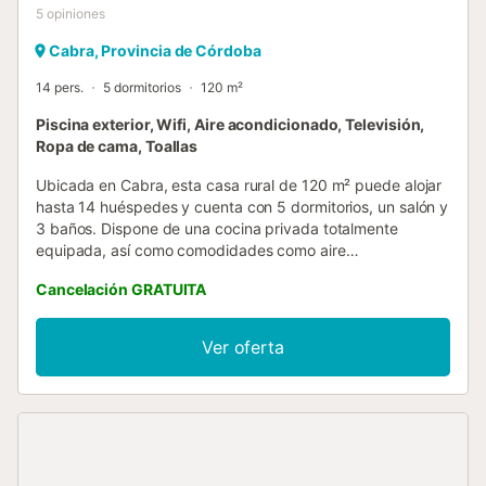
5
opiniones
Cabra, Provincia de Córdoba
14 pers.
5 dormitorios
120 m²
Piscina exterior, Wifi, Aire acondicionado, Televisión,
Ropa de cama, Toallas
Ubicada en Cabra, esta casa rural de 120 m² puede alojar
hasta 14 huéspedes y cuenta con 5 dormitorios, un salón y
3 baños. Dispone de una cocina privada totalmente
equipada, así como comodidades como aire
acondicionado, ventilador, TV, Wi-Fi, lavadora y un espacio
Cancelación GRATUITA
de trabajo dedicado. La propiedad ofrece hermosas vistas
a la montaña y es ideal para familias, ya que incluye 2
cunas, una trona, juguetes y libros compartidos para niños.
Ver oferta
Podréis disfrutar de la piscina privada al aire libre y
refrescaros en la ducha exterior. Hay varios espacios
exteriores, como una barbacoa privada, balcón, terraza
cubierta y terraza descubierta, perfectos para comer y
relajaros mientras contempláis el entorno. La piscina está
disponible de junio a septiembre, dependiendo de las