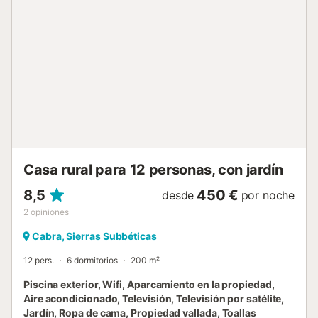
condiciones meteorológicas. El aparcamiento compartido
en la calle está a vuestra disposición. Se admiten
mascotas. Tened en cuenta que no se permiten eventos
en la propiedad....
Casa rural para 12 personas, con jardín
8,5
450 €
desde
por noche
2
opiniones
Cabra, Sierras Subbéticas
12 pers.
6 dormitorios
200 m²
Piscina exterior, Wifi, Aparcamiento en la propiedad,
Aire acondicionado, Televisión, Televisión por satélite,
Jardín, Ropa de cama, Propiedad vallada, Toallas