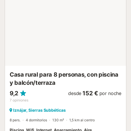
para comer al aire libre....
Casa rural para 8 personas, con piscina
y balcón/terraza
9,2
152 €
desde
por noche
7
opiniones
Iznájar, Sierras Subbéticas
8 pers.
4 dormitorios
130 m²
1,5 km al centro
Piscina, Wifi, Internet, Aparcamiento, Aire