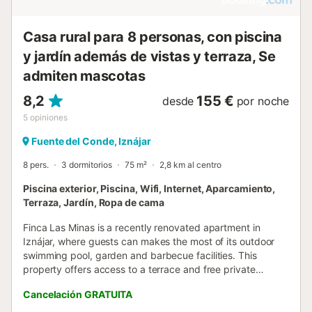
huéspedes. No se permiten eventos, pero sí música y
reuniones hasta las 2 h. Se proporcionan toallas de playa y
hay servicio de cuidado infantil disponible por un
Casa rural para 8 personas, con piscina
suplemento. También podéis solicitar traslado al
y jardín además de vistas y terraza, Se
aeropuerto o estación de tren. Disponéis de mesa de billar
admiten mascotas
y gimnasio compartidos, además de fruta local. Hay pista
de tenis a 15 minutos a pie. S...
8,2
155 €
desde
por noche
5
opiniones
Fuente del Conde, Iznájar
8 pers.
3 dormitorios
75 m²
2,8 km al centro
Piscina exterior, Piscina, Wifi, Internet, Aparcamiento,
Terraza, Jardín, Ropa de cama
Finca Las Minas is a recently renovated apartment in
Iznájar, where guests can makes the most of its outdoor
swimming pool, garden and barbecue facilities. This
property offers access to a terrace and free private
parking....
Cancelación GRATUITA