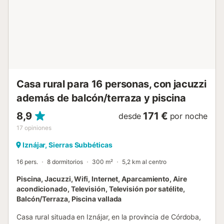
en plena naturaleza andaluza, Casa Ginés está a 15-20
minutos en coche del pintoresco embalse de Iznájar, un
hermoso lago interior en el río Genil rodeado de
restaurantes, bares y tiendas. A 20 minutos encontrarás la
playa de Valdearenas y la zona de senderismo de Trifinio.
La región ofrece 20 rutas de ciclismo que recorren
paisajes impresionantes entre lagos y montañas. El
aeropuerto de Málaga-Costa del Sol está a 90 km (1 hora
Casa rural para 16 personas, con jacuzzi
en coche). Parking privado disponible. Se admiten hasta 2
además de balcón/terraza y piscina
mascotas pequeñas o medianas. La finca produce su
propio aceite de oliva. Puer...
8,9
171 €
desde
por noche
17
opiniones
Iznájar, Sierras Subbéticas
16 pers.
8 dormitorios
300 m²
5,2 km al centro
Piscina, Jacuzzi, Wifi, Internet, Aparcamiento, Aire
acondicionado, Televisión, Televisión por satélite,
Balcón/Terraza, Piscina vallada
Casa rural situada en Iznájar, en la provincia de Córdoba,