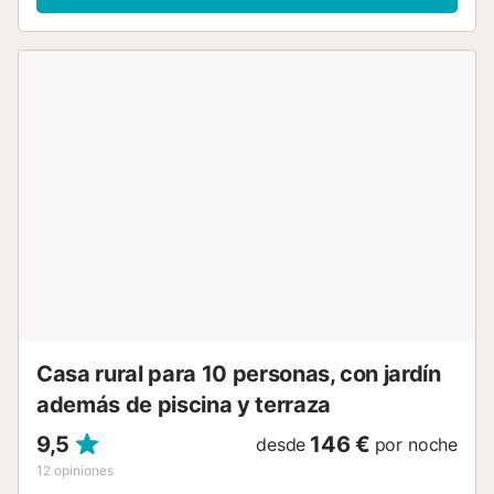
salón comedor , todo en un recinto cerrado. Dispone de un
salón con acogedora chimenea, cocina equipada con
horno, microondas, lavavajillas, lavadora y menaje,
barbacoa exterior, piscina con césped natural, tumbonas,
hamacas y sillas de terraza, patio con sombras naturales,
zona de aparcamiento y recreo...
Casa rural para 10 personas, con jardín
además de piscina y terraza
9,5
146 €
desde
por noche
12
opiniones