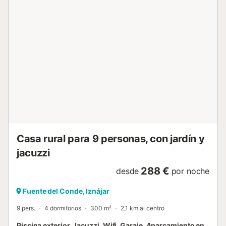
cocina independiente, en la cual encontrarás tanto menaje
como necesites para preparar sabrosas comidas para
toda la familia. La guinda del pastel son los cuatro
dormitorios, todos equipados con camas cómodas que te
permitirán descansar y recargar las pilas. El dormitorio
principal presenta una cama de matrimonio y un cuarto de
baño en-suite con bañera. Otro dormitorio está equipado
con una cama de matrimonio, mientras que los otros dos
ambos cuentan con dos camas individuales cada uno. La
casa dispone de otro cuarto de baño con plato de ducha.
Toda la casa cuenta con aire acondicionado frío/calor.
Como mencionado antes, la zona exterior es tan
impresionante como puedas imag...
Casa rural para 9 personas, con jardín y
jacuzzi
288 €
desde
por noche
Fuente del Conde, Iznájar
9 pers.
4 dormitorios
300 m²
2,1 km al centro
Piscina exterior, Jacuzzi, Wifi, Garaje, Aparcamiento en