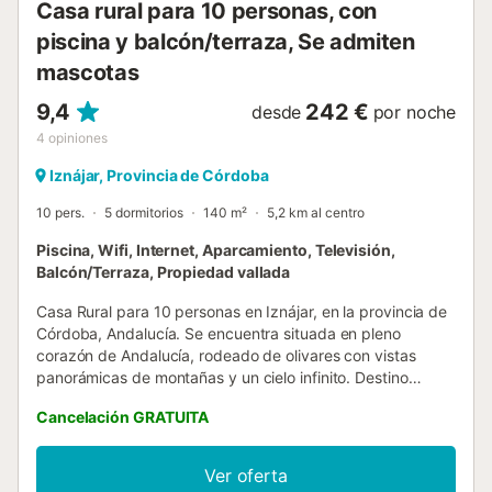
Casa rural para 10 personas, con
piscina y balcón/terraza, Se admiten
mascotas
9,4
242 €
desde
por noche
4
opiniones
Iznájar, Provincia de Córdoba
10 pers.
5 dormitorios
140 m²
5,2 km al centro
Piscina, Wifi, Internet, Aparcamiento, Televisión,
Balcón/Terraza, Propiedad vallada
Casa Rural para 10 personas en Iznájar, en la provincia de
Córdoba, Andalucía. Se encuentra situada en pleno
corazón de Andalucía, rodeado de olivares con vistas
panorámicas de montañas y un cielo infinito. Destino
vacacional ideal para relajarse y disfrutar con todos los
Cancelación GRATUITA
sentidos. Se trata de una vivienda situada en campo de la
Subbética cordobesa, rodeada de olivos y alejada de
otras viviendas. Consta de dos plantas con cinco
Ver oferta
dormitorios y dos baños (uno en cada planta), cocina,