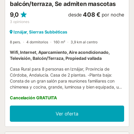
balcón/terraza, Se admiten mascotas
disposición un comedor al aire lib...
9,0
408 €
desde
por noche
3
opiniones
Iznájar, Sierras Subbéticas
8 pers.
4 dormitorios
160 m²
3,9 km al centro
Wifi, Internet, Aparcamiento, Aire acondicionado,
Televisión, Balcón/Terraza, Propiedad vallada
Casa Rural para 8 personas en Iznájar, Provincia de
Córdoba, Andalucía. Casa de 2 plantas. -Planta baja:
Consta de un gran salón para reuniones familiares con
chimenea y cocina, grande, luminosa y bien equipada, un
cuarto de baño con ducha y un dormitorio con cama de
Cancelación GRATUITA
matrimonio. Desde el salón, se puede acceder a la zona
exterior. -Planta alta: Está formada por 3 dormitorios, 2 de
ellos con cama de matrimonio y el dormitorio restante, con
Ver oferta
2 camas individuales. También hay un salón, un baño con
ducha y otra cocina. -Zona exterior: Encontramos la zona
de la piscina privada y barbacoa, con mesas en la terraza