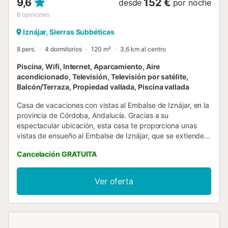
9,6
152 €
desde
por noche
8
opiniones
Iznájar, Sierras Subbéticas
8 pers.
4 dormitorios
120 m²
3,6 km al centro
Piscina, Wifi, Internet, Aparcamiento, Aire
acondicionado, Televisión, Televisión por satélite,
Balcón/Terraza, Propiedad vallada, Piscina vallada
Casa de vacaciones con vistas al Embalse de Iznájar, en la
provincia de Córdoba, Andalucía. Gracias a su
espectacular ubicación, esta casa te proporciona unas
vistas de ensueño al Embalse de Iznájar, que se extiende a
tus pies. El panorama que llenará tu mirada en el momento
Cancelación GRATUITA
que pongas un pie en la parcela, te dejará sin palabras. En
el interior, la casa está decorada de manera rústica, con
detalles de madera y piedra. Primero, encontrarás el salón
Ver oferta
comedor, equipado con sofás confortables y una mesa de
comedor que te permite pasar tus vacaciones como
prefieras. Además, la chimenea de ladrillos asegura un
ambiente cálido si eliges alquilar esta casa para la
temporada baja. La zona de estar se completa por la