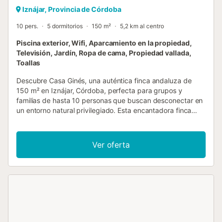
Iznájar, Provincia de Córdoba
10 pers.
5 dormitorios
150 m²
5,2 km al centro
Piscina exterior, Wifi, Aparcamiento en la propiedad,
Televisión, Jardín, Ropa de cama, Propiedad vallada,
Toallas
Descubre Casa Ginés, una auténtica finca andaluza de
150 m² en Iznájar, Córdoba, perfecta para grupos y
familias de hasta 10 personas que buscan desconectar en
un entorno natural privilegiado. Esta encantadora finca
rural dispone de 5 dormitorios confortables: uno con 2
camas individuales y cuatro con cama de matrimonio cada
uno. Cuenta con 2 baños completos equipados con
Ver oferta
bañera, un amplio salón con chimenea tradicional y una
cocina totalmente equipada con lavavajillas. La propiedad
incluye Wi-Fi, ventilador y lavadora. Hay cuna disponible
bajo petición para familias con bebés. Disfruta de
espectaculares vistas a la montaña desde el jardín privado
amueblado y la terraza abierta. La propiedad cuenta con
piscina privada, duchas exteriores y parrilla para disfrutar
de comidas al aire libre en un entorno exclusivo. Situada