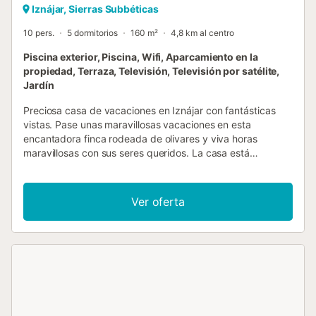
Iznájar, Sierras Subbéticas
10 pers.
5 dormitorios
160 m²
4,8 km al centro
Piscina exterior, Piscina, Wifi, Aparcamiento en la
propiedad, Terraza, Televisión, Televisión por satélite,
Jardín
Preciosa casa de vacaciones en Iznájar con fantásticas
vistas. Pase unas maravillosas vacaciones en esta
encantadora finca rodeada de olivares y viva horas
maravillosas con sus seres queridos. La casa está
cómodamente amueblada y dispone de un acogedor salón
con chimenea. Relájese junto a la piscina y disfrute de las
fantásticas vistas a la impresionante Sierra Nevada. Se
Ver oferta
pueden realizar excursiones a la pintoresca Iznájar,
Granada o Córdoba. Los amantes de la naturaleza sacarán
aquí el máximo partido a su dinero y los aficionados a los
deportes acuáticos podrán perseguir sus placeres en el
embalse cercano a Iznájar, a 5 km de distancia. Un destino
ideal para los amantes de la naturaleza que quieran
alejarse del ajetreo de la vida cotidiana y disfrutar de
nuevas experiencias....