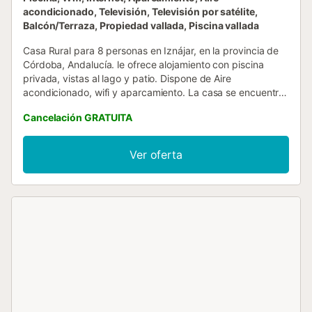
acondicionado, Televisión, Televisión por satélite,
Balcón/Terraza, Propiedad vallada, Piscina vallada
Casa Rural para 8 personas en Iznájar, en la provincia de
Córdoba, Andalucía. le ofrece alojamiento con piscina
privada, vistas al lago y patio. Dispone de Aire
acondicionado, wifi y aparcamiento. La casa se encuentra
en la planta baja y dispone de 4 dormitorios, TV de
Cancelación GRATUITA
pantalla plana con canales vía satélite y cocina totalmente
equipada con lavavajillas, microondas, lavadora, nevera y
horno. La casa cuenta con piscina exterior para disfrutar
Ver oferta
de días de baño y sol....