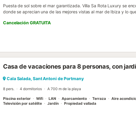
Puesta de sol sobre el mar garantizada. Villa Sa Rota Luxury se e
donde se aprecian una de las mejores vistas al mar de Ibiza y lo qu
sol sobre el mar está asegurada en esta villa. Esta villa, de 250 m²
Cancelación GRATUITA
su mobiliario, todo con la máxima calidad. Estilo Ibicenco moderno,
piscina. Donde además podrás disfrutar del Jacuzzi integrado dentro
enfrente. En la parte exterior se encuentra las terrazas principales,
exterior, barbacoa, y un aseo. En el interior de la casa se encuentr
equipada con electrodomésticos de calidad, un aseo y 3 habitacion
Dispone de una amplia zona de aparcamiento privado y además hay wif
Rota Luxury se localiza en un barrio muy tranquilo de villas de clase 
Casa de vacaciones para 8 personas, con jardí
cinco minutos de la famosa playa de Cala Salada. La ciudad de Ibiz
en coche....
Cala Salada, Sant Antoni de Portmany
8 pers.
4 dormitorios
A 700 m de la playa
Piscina exterior
Wifi
LAN
Aparcamiento
Terraza
Aire acondici
Televisión por satélite
Jardín
Propiedad vallada