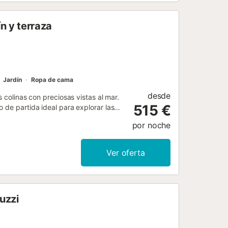
n y terraza
Jardín
Ropa de cama
desde
 colinas con preciosas vistas al mar.
515 €
 de partida ideal para explorar las
o dormitorios independientes, Villa
por noche
una refrescante piscina rodeada de
enta con Wi-Fi, aire acondicionado en
ara mayor conveniencia. También
Ver oferta
años completos que garantizan
descansar, relajarte y disfrutar de
uzzi