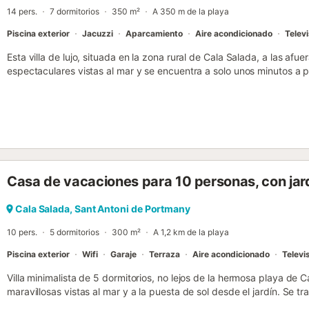
14 pers.
7 dormitorios
350 m²
A 350 m de la playa
Piscina exterior
Jacuzzi
Aparcamiento
Aire acondicionado
Televi
Esta villa de lujo, situada en la zona rural de Cala Salada, a las afu
espectaculares vistas al mar y se encuentra a solo unos minutos a p
plantas, esta villa cuenta con siete dormitorios dobles, cada uno c
una luminosa cocina, comedor y sala de estar de planta abierta con 
planta superior alberga dos dormitorios dobles con baño privado y t
aguas turquesas. Descienda al segundo nivel para quedar cautivado
descubrir la sala de estar principal con dos comedores, una sala d
totalmente equipada con barra de desayuno. Salga a la terraza de e
refrescante baño en la piscina infinita mientras contempla las hipnoti
Casa de vacaciones para 10 personas, con jard
también cuenta con un aseo independiente y otro dormitorio doble
comodidad. Tenga en cuenta que este dormitorio está ubicado en el 
encontrar dos dormitorios dobles más, cada uno con su propio baño
Cala Salada, Sant Antoni de Portmany
con una acogedora sala de estar compartida para relajarse. Tome la 
10 pers.
5 dormitorios
300 m²
A 1,2 km de la playa
esta excepcional villa, donde hay dos dormitorios dobles más con 
benefician de...
Piscina exterior
Wifi
Garaje
Terraza
Aire acondicionado
Televi
Villa minimalista de 5 dormitorios, no lejos de la hermosa playa de C
maravillosas vistas al mar y a la puesta de sol desde el jardín. Se 
Fincallorca. La casa principal tiene un gran salón de planta abiert