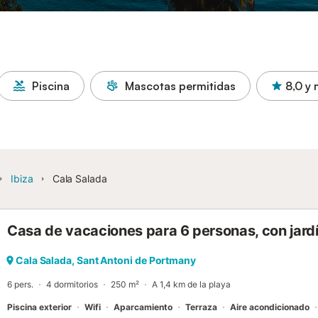
Piscina
Mascotas permitidas
8,0
y 
Ibiza
Cala Salada
Casa de vacaciones para 6 personas, con jardí
Cala Salada, Sant Antoni de Portmany
6 pers.
4 dormitorios
250 m²
A 1,4 km de la playa
Piscina exterior
Wifi
Aparcamiento
Terraza
Aire acondicionado