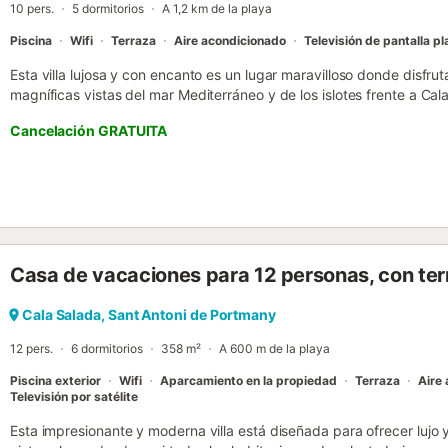
10 pers.
5 dormitorios
A 1,2 km de la playa
Piscina
Wifi
Terraza
Aire acondicionado
Televisión de pantalla pl
Esta villa lujosa y con encanto es un lugar maravilloso donde disfrut
magníficas vistas del mar Mediterráneo y de los islotes frente a Cal
la casa principal hay una terraza cubierta con zona de comedor y 
Cancelación GRATUITA
elegante. En la parte trasera del jardín hay una estilosa zona de est
Alrededor de la gran piscina con escalera romana hay una terraza 
a las múltiples cristaleras, también se puede disfrutar de las espect
También encontrarás un elegante comedor junto a la cocina abierta 
se llega a las dos habitaciones, decoradas con mucho gusto. Ambas
con una zona lounge bajo la sombra de los árboles. La playa de Cal
distancia. Otras playas como Cala Gració y Cala Gracioleta se encu
Casa de vacaciones para 12 personas, con ter
un cuarto de hora está el pueblo de San Rafael y en menos de 25 m
ciudad de Ibiza. Camas hechas a la llegada La propiedad se comp
Un coche es necesario para acceder todas las villas! Por favor ase
Cala Salada, Sant Antoni de Portmany
5 vez/veces por cada 7 noche(s) incluida Cambio de ropa de cama
12 pers.
6 dormitorios
358 m²
A 600 m de la playa
incluida ...
Piscina exterior
Wifi
Aparcamiento en la propiedad
Terraza
Aire
Televisión por satélite
Esta impresionante y moderna villa está diseñada para ofrecer luj