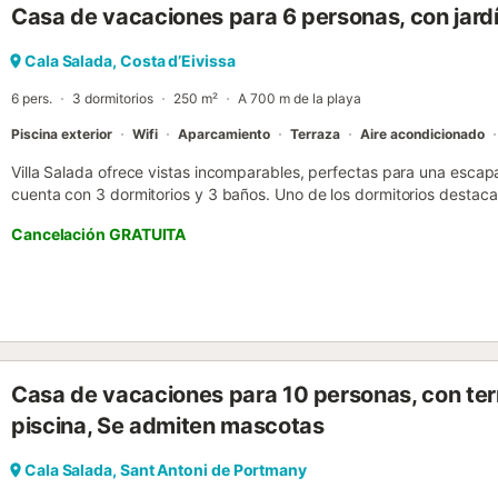
Casa de vacaciones para 6 personas, con jardí
Cala Salada, Costa d’Eivissa
6 pers.
3 dormitorios
250 m²
A 700 m de la playa
Piscina exterior
Wifi
Aparcamiento
Terraza
Aire acondicionado
Villa Salada ofrece vistas incomparables, perfectas para una escapad
cuenta con 3 dormitorios y 3 baños. Uno de los dormitorios destaca
panorámicas, que permiten despertarse cada día frente a un paisaj
Cancelación GRATUITA
dormitorio, situado en un nivel inferior junto a la piscina, ofrece un
y baño en suite, ideal para quienes buscan mayor privacidad. Las 
fuertes de esta casa vacacional en Ibiza: ambos espacios cuentan
enmarcan vistas espectaculares, creando un ambiente acogedor pa
especiales. La cocina totalmente equipada invita a disfrutar de la e
exterior, se encuentra una barbacoa portátil que permite elegir el l
libre. La villa dispone de una piscina privada con encantadoras vi
Casa de vacaciones para 10 personas, con ter
relajarse al sol y disfrutar de la tranquilidad. El balcón es el punto 
compañía y del entorno, con vistas panorámicas al mar Mediterráneo
piscina, Se admiten mascotas
Cala Salada, Sant Antoni de Portmany