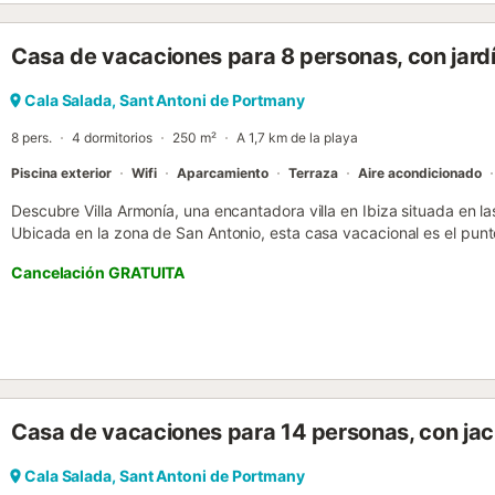
Casa de vacaciones para 8 personas, con jardí
Cala Salada, Sant Antoni de Portmany
8 pers.
4 dormitorios
250 m²
A 1,7 km de la playa
Piscina exterior
Wifi
Aparcamiento
Terraza
Aire acondicionado
Descubre Villa Armonía, una encantadora villa en Ibiza situada en las
Ubicada en la zona de San Antonio, esta casa vacacional es el punto
calas cercanas y disfrutar de espectaculares atardeceres. Con cuatr
Cancelación GRATUITA
Armonía es perfecta para familias o grupos de amigos. Disfruta de 
naturaleza y relájate en la zona de barbacoa. Esta villa en Ibiza cu
todos los dormitorios para tu comodidad y aparcamiento privado p
ofrece un salón y una cocina totalmente equipada, así como tres b
confort y privacidad a todos los huéspedes. En Villa Armonía podrás 
tus vacaciones, combinando comodidad en un entorno natural....
Casa de vacaciones para 14 personas, con jac
Cala Salada, Sant Antoni de Portmany