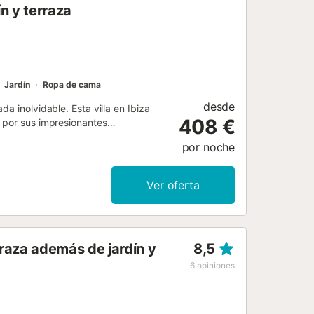
n y terraza
Jardín
Ropa de cama
desde
a inolvidable. Esta villa en Ibiza
408 €
 por sus impresionantes
e de ensueño. Además, el tercer
por noche
 espacio íntimo con aire acondicionado
zonas de estar y comedor son puntos
 con amplios ventanales que
Ver oferta
ra relajarse o compartir momentos
xperiencia de cocinar en casa. En el
ugar perfecto para una comida al aire
stas, rodeada de tumbonas para
raza además de jardín y
8,5
de encuentro ideal para disfrutar de la
....
6
opiniones