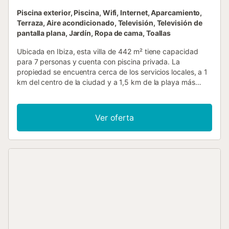
Piscina exterior, Piscina, Wifi, Internet, Aparcamiento,
Terraza, Aire acondicionado, Televisión, Televisión de
pantalla plana, Jardín, Ropa de cama, Toallas
Ubicada en Ibiza, esta villa de 442 m² tiene capacidad
para 7 personas y cuenta con piscina privada. La
propiedad se encuentra cerca de los servicios locales, a 1
km del centro de la ciudad y a 1,5 km de la playa más
cercana. La villa se distribuye en un amplio espacio con 4
dormitorios, equipados con una cama king-size, una cama
super-king-size y camas individuales. Dispone de 3 baños
Ver oferta
y una zona de estar con chimenea, mientras que la cocina
incluye horno, lavavajillas, microondas y cafetera. Los
servicios prácticos incluyen aire acondicionado,
calefacción, WiFi, lavadora y televisión. Para las familias,
hay disponibles una trona y cunas. El interior cuenta con
vestidor y zona de estar, ofreciendo espacio para el
descanso. En el exterior, encontrará un jardín, una terraza
con barbacoa y un comedor al aire libre, complementados
por una piscina privada de temporada con valla. Hay
aparcamiento disponible en la propiedad. Se admiten
mascotas y el alojamiento es para no fumadores en todas