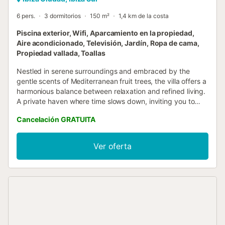
6 pers.
3 dormitorios
150 m²
1,4 km de la costa
Piscina exterior, Wifi, Aparcamiento en la propiedad,
Aire acondicionado, Televisión, Jardín, Ropa de cama,
Propiedad vallada, Toallas
Nestled in serene surroundings and embraced by the
gentle scents of Mediterranean fruit trees, the villa offers a
harmonious balance between relaxation and refined living.
A private haven where time slows down, inviting you to
fully disconnect and indulge in the beauty of your
Cancelación GRATUITA
surroundings. At the heart of the outdoor spaces, a
stunning private pool glistens under the Ibizan sun,
surrounded by generous lounging areas designed for
Ver oferta
effortless comfort. Whether you’re basking in the warmth
of the day, enjoying a refreshing swim, or sipping a chilled
drink poolside, every moment feels elevated. The
expansive terraces and outdoor living areas create the
perfect setting for unforgettable experiences, from long,
leisurely breakfasts in the morning light to elegant al fresco
lunches and atmospheric sunset aperitifs that melt into
warm Mediterranean evenings. As the sun sets, the villa