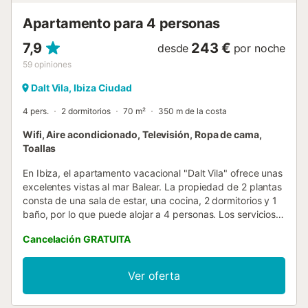
Apartamento para 4 personas
7,9
243 €
desde
por noche
59
opiniones
Dalt Vila, Ibiza Ciudad
4 pers.
2 dormitorios
70 m²
350 m de la costa
Wifi, Aire acondicionado, Televisión, Ropa de cama,
Toallas
En Ibiza, el apartamento vacacional "Dalt Vila" ofrece unas
excelentes vistas al mar Balear. La propiedad de 2 plantas
consta de una sala de estar, una cocina, 2 dormitorios y 1
baño, por lo que puede alojar a 4 personas. Los servicios
adicionales incluyen Wi-Fi, televisión, aire acondicionado y
Cancelación GRATUITA
lavadora. Este alquiler de vacaciones ofrece una terraza
descubierta privada para relajarse por las tardes. El
cercano supermercado "Erosky" está a 3 minutos a pie por
Ver oferta
la carretera "Via Punica", mientras que la plaza principal
"Vara de Rey" está a cinco minutos del apartamento y a