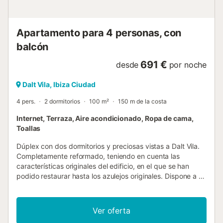
Comodidades Esta villa ofrece todo lo que necesitas para
una estancia perfecta: Aire acondicionado en to...
Apartamento para 4 personas, con
balcón
691 €
desde
por noche
Dalt Vila, Ibiza Ciudad
4 pers.
2 dormitorios
100 m²
150 m de la costa
Internet, Terraza, Aire acondicionado, Ropa de cama,
Toallas
Dúplex con dos dormitorios y preciosas vistas a Dalt Vila.
Completamente reformado, teniendo en cuenta las
características originales del edificio, en el que se han
podido restaurar hasta los azulejos originales. Dispone a su
vez de una cocina completa, salón con muebles de diseño,
terraza, así como con estilosos y coquetos espacios de
lectura, relax y TV, para descansar y sentarse a comer
Ver oferta
tranquilamente, todo ello ubicado en la zona de La Marina