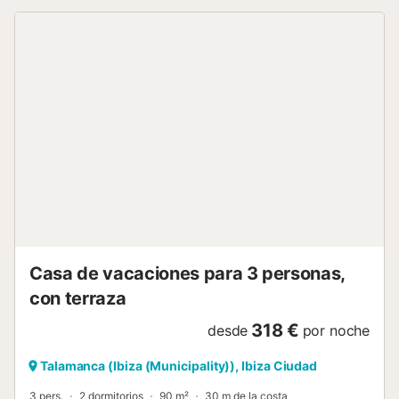
sólo 2 minutos del centro de Ibiza. Además, los enlaces de
transporte público están a poca distancia y varios
restaurantes, bares y tiendas están cerca. No se permiten
mascotas, fumar ni celebrar eventos. La propiedad está
ubicada en el casco antiguo de la ciudad, el acceso puede
no ser el más cómodo para personas mayores o familias
con bebés ya que hay escaleras y cuestas para llegar a la
propiedad....
Casa de vacaciones para 3 personas,
con terraza
318 €
desde
por noche
Talamanca (Ibiza (Municipality)), Ibiza Ciudad
3 pers.
2 dormitorios
90 m²
30 m de la costa