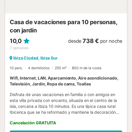
Casa de vacaciones para 10 personas,
con jardín
10,0
738 €
desde
por noche
7
opiniones
Ibiza Ciudad, Ibiza Sur
10 pers.
4 dormitorios
250 m²
800 m de la costa
Wifi, Internet, LAN, Aparcamiento, Aire acondicionado,
Televisión, Jardín, Ropa de cama, Toallas
Disfruta de unas vacaciones en familia o con amigos en
esta villa privada con encanto, situada en el centro de la
isla, cercana a Ibiza 10 minutos. Es una típica casa rural
Ibicenca que se ha reformado y mantiene la decoración
rural. Con 4 dormitorios y 3 baños, hay espacio de sobra
Cancelación GRATUITA
para hasta 8/10 personas. Disfruta de una estancia
relajante en un entorno tranquilo y natural, perfectas para