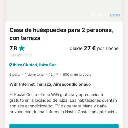
Casa de huéspuedes para 2 personas,
con terraza
7,8
27 €
desde
por noche
383
opiniones
Ibiza Ciudad, Ibiza Sur
2 pers.
1 dormitorio
12 m²
900 m de la costa
Wifi, Internet, Terraza, Aire acondicionado
El Hostal Costa ofrece WiFi gratuita y aparcamiento
gratuito en la localidad de Ibiza. Las habitaciones cuentan
con aire acondicionado, TV de pantalla plana y baño
privado con ducha. Informa a Hostal Costa con antelación
de tu hora prevista de llegada. Para ello, puedes utilizar el
apartado de peticiones especiales al hacer la reserva o