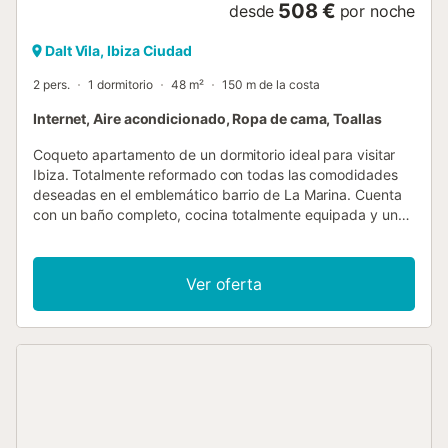
508 €
desde
por noche
Dalt Vila, Ibiza Ciudad
2 pers.
1 dormitorio
48 m²
150 m de la costa
Internet, Aire acondicionado, Ropa de cama, Toallas
Coqueto apartamento de un dormitorio ideal para visitar
Ibiza. Totalmente reformado con todas las comodidades
deseadas en el emblemático barrio de La Marina. Cuenta
con un baño completo, cocina totalmente equipada y un
salón comedor con mucho encanto en el que se conservan
los azulejos originales del suelo. La zona de La Marina
nace a los pies del casco histórico de Ibiza durante la
Ver oferta
Edad Media y se extiende hasta los andenes del puerto.
Cada uno de sus rincones desprende una belleza única.
Sus callejuelas están repletas de edificios blancos con
persianas y ventanas de colores, algunos de ellos
castigados por el paso del tiempo, que han quedado
plasmadas en las fotografías de turistas y residentes....