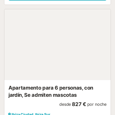
muy cerca de la entrada a Dalt Vila, en una calle luminosa
y con mucho encanto. La zona de La Marina nace a los
pies del casco histórico de Ibiza durante la Edad Media y
se extiende hasta los andenes del puerto. Cada uno de
sus rincones desprende una belleza única. Sus callejuelas
están repletas de edificios blancos con persianas y
ventanas de colores, algunos de ellos castigados por el
paso del tiempo, que han quedado plasmadas en las
fotografías de turistas y residentes....
Apartamento para 6 personas, con
jardín, Se admiten mascotas
827 €
desde
por noche
Ibiza Ciudad, Ibiza Sur