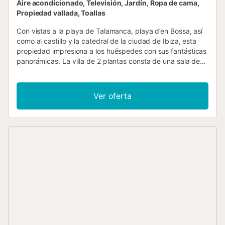
Aire acondicionado, Televisión, Jardín, Ropa de cama,
Propiedad vallada, Toallas
Con vistas a la playa de Talamanca, playa d’en Bossa, así
como al castillo y la catedral de la ciudad de Ibiza, esta
propiedad impresiona a los huéspedes con sus fantásticas
panorámicas. La villa de 2 plantas consta de una sala de
estar, cocina, 5 dormitorios y 3 baños, por lo que puede
alojar cómodamente a 10 personas. Además, dispone de
un magnífico rooftop. Los servicios adicionales incluyen
Ver oferta
Wi-Fi, televisión, aire acondicionado, lavadora y secadora.
La villa cuenta con piscina privada, jardín, terraza, balcón
y barbacoa. Hay una plaza de aparcamiento disponible en
la propiedad y también hay aparcamiento gratuito en la
calle. Se permite una mascota. No se permite fumar ni
celebrar eventos. La ubicación de esta villa es muy
céntrica, a solo 5 minutos de la ciudad de Ibiza, así como
de la marina, el puerto, playa d’en Bossa, Salinas,
Talamanca y de reconocidos clubes de la isla....