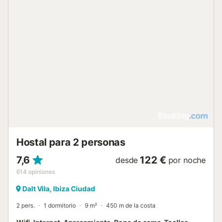
sus instalaciones. Se puede organizar un servicio de
traslado al aeropuerto para su llegada y salida. Cerca,
puede visitar el Mercat Nou o el Parque de S'Illa, ambos a
menos de 1 km, mientras que la playa local ofrece un
entorno costero para su estancia....
Hostal para 2 personas
7,6
122 €
desde
por noche
614
opiniones
Dalt Vila, Ibiza Ciudad
2 pers.
1 dormitorio
9 m²
450 m de la costa