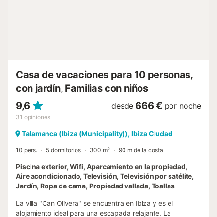
al aire libre se suma a la comodidad. Con un servicio de
limpieza semanal, esta encantadora casa ofrece una
escapada tranquila en la costa, rodeada de la belleza de
Ibiza....
Casa de vacaciones para 10 personas,
con jardín, Familias con niños
9,6
666 €
desde
por noche
31
opiniones
Talamanca (Ibiza (Municipality)), Ibiza Ciudad
10 pers.
5 dormitorios
300 m²
90 m de la costa
Piscina exterior, Wifi, Aparcamiento en la propiedad,
Aire acondicionado, Televisión, Televisión por satélite,
Jardín, Ropa de cama, Propiedad vallada, Toallas
La villa "Can Olivera" se encuentra en Ibiza y es el
alojamiento ideal para una escapada relajante. La