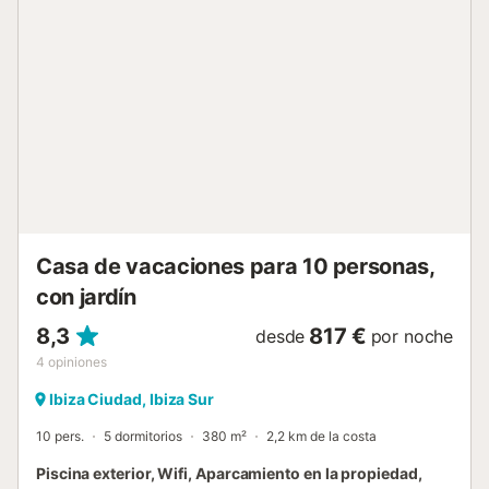
transforms into an intimate retreat, ideal for relaxed
dinners under the stars or vibrant gatherings with friends
and family. Every corner of the property has been
thoughtfully designed to blend natural beauty with comfort
and style, offering both privacy and space to connect.
Whether you seek peaceful relaxation or lively moments of
entertainment, this villa delivers an effortlessly
sophisticated Ibiza lifestyle....
Casa de vacaciones para 10 personas,
con jardín
8,3
817 €
desde
por noche
4
opiniones
Ibiza Ciudad, Ibiza Sur
10 pers.
5 dormitorios
380 m²
2,2 km de la costa
Piscina exterior, Wifi, Aparcamiento en la propiedad,