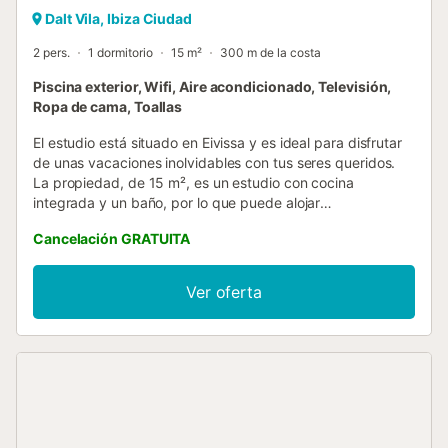
Dalt Vila, Ibiza Ciudad
2 pers.
1 dormitorio
15 m²
300 m de la costa
Piscina exterior, Wifi, Aire acondicionado, Televisión,
Ropa de cama, Toallas
El estudio está situado en Eivissa y es ideal para disfrutar
de unas vacaciones inolvidables con tus seres queridos.
La propiedad, de 15 m², es un estudio con cocina
integrada y un baño, por lo que puede alojar
cómodamente a 2 personas. Entre los servicios adicionales
Cancelación GRATUITA
se incluyen Wi-Fi, televisión y aire acondicionado. El
establecimiento ofrece acceso a una zona exterior
compartida que dispone de piscina y terraza descubierta.
Ver oferta
No se permiten mascotas, fumar ni celebrar eventos en el
alojamiento....