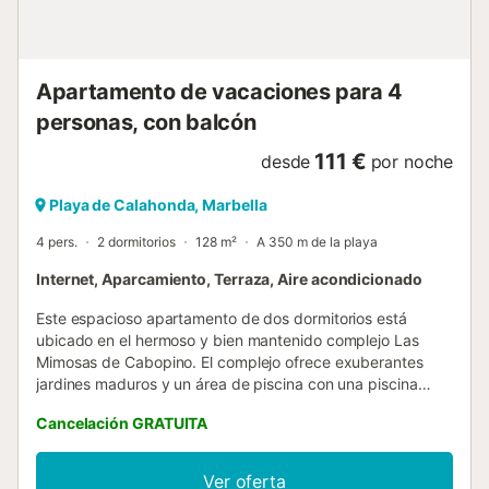
Apartamento de vacaciones para 4
personas, con balcón
111 €
desde
por noche
Playa de Calahonda, Marbella
4 pers.
2 dormitorios
128 m²
A 350 m de la playa
Internet, Aparcamiento, Terraza, Aire acondicionado
Este espacioso apartamento de dos dormitorios está
ubicado en el hermoso y bien mantenido complejo Las
Mimosas de Cabopino. El complejo ofrece exuberantes
jardines maduros y un área de piscina con una piscina
grande y una piscina infantil separada. Se encuentra a
Cancelación GRATUITA
solo 400 metros de la playa y del puerto de Cabopino,
donde podrá contemplar los yates mientras disfruta de las
instalaciones de restaurantes y bares. El complejo se
Ver oferta