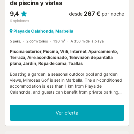
de piscina y vistas
9,4
267 €
desde
por noche
6
opiniones
Playa de Calahonda, Marbella
5 pers.
2 dormitorios
130 m²
A 350 m de la playa
Piscina exterior, Piscina, Wifi, Internet, Aparcamiento,
Terraza, Aire acondicionado, Televisión de pantalla
plana, Jardín, Ropa de cama, Toallas
Boasting a garden, a seasonal outdoor pool and garden
views, Mimosas Golf is set in Marbella. The air-conditioned
accommodation is less than 1 km from Playa de
Calahonda, and guests can benefit from private parking
available on site and free WiFi....
Ver oferta