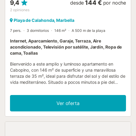
9,4
144 €
desde
por noche
2
opiniones
Playa de Calahonda, Marbella
7 pers.
3 dormitorios
146 m²
A 500 m de la playa
Internet, Aparcamiento, Garaje, Terraza, Aire
acondicionado, Televisión por satélite, Jardín, Ropa de
cama, Toallas
Bienvenido a este amplio y luminoso apartamento en
Cabopino, con 146 m² de superficie y una maravillosa
terraza de 35 m², ideal para disfrutar del sol y del estilo de
vida mediterráneo. Situado a pocos minutos a pie del
Puerto de Cabopino, una auténtica joya de la Costa del Sol
con playas tranquilas y pintorescas, este alojamiento
ofrece la combinación perfecta de comodidad, privacidad
Ver oferta
y ubicación estratégica. El apartamento cuenta con un
dormitorio principal con baño en suite y acceso directo a la
terraza, además de dos dormitorios amplios y un segundo
baño completo, proporcionando espacio suficiente para
familias o grupos que buscan un alojamiento de calidad en