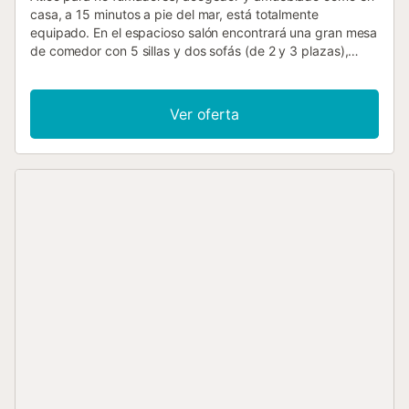
casa, a 15 minutos a pie del mar, está totalmente
equipado. En el espacioso salón encontrará una gran mesa
de comedor con 5 sillas y dos sofás (de 2 y 3 plazas),
mesa de centro, ventilador de techo con lámpara y mando
a distancia, DVD y televisión con más de 180 canales
internacionales, incluyendo inglés, alemán, francés y
Ver oferta
español. El apartamento está equipado con dos persianas
eléctricas y dos manuales, aire acondicionado y conexión
a internet Wi-Fi gratuita (fibra). El cuidado diseño del
apartamento ofrece en realidad dos suites independientes
(dos dormitorios con baño en suite). En el dormitorio
principal hay una cama de 180x200 cm, y en el otro hay
dos camas individuales de 90x190 cm. Ambos dormitorios
tienen armarios empotrados y ventilador de techo con
lámpara y mando a distancia. La cocina se reformó
completamente en noviembre de 2019 y está equipada
con vitrocerámica de inducción, horno-microondas combi,
frigorífico/congelador, lavavajillas, lavadora y otros
pequeños electrodomésticos. Los baños se reformaron
completamente en noviembre de 2018 y disponen de
bañera, ducha a ras de suelo e inodoro. Hay aparcamiento
amplio en la zona y también la posibilidad de utilizar su