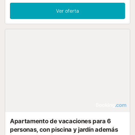
distribución incluye 2 dormitorios, equipados con una
cama king-size y camas individuales, junto con 2 baños.
Ver oferta
La cocina está totalmente equipada con lavavajillas, horno,
microondas y cafetera, mientras que la sala de estar
ofrece televisión de pantalla plana y zona de comedor.
Para las familias, el apartamento incluye barreras de
seguridad, tronas, cunas y equipamiento de juegos al aire
libre. Otras comodidades incluyen WiFi, lavadora y
plancha. El edificio es accesible mediante ascensor y la
propiedad es para no fumadores. En el exterior, dispone
de una terraza con mobiliario, tumbonas y una piscina al
aire libre abierta todo el año con vistas, además de una
piscina de inmersión y una piscina infantil. Hay
aparcamiento privado disponible en el recinto. Se admiten
mascotas y se puede organizar un servicio de traslado al
aeropuerto. Los alrededores ofrecen una pista de tenis y
un campo de golf a menos de 3 km. El apartamento
cuenta con vistas al mar, al jardín, a la piscina y a la
ciudad, con un minimercado en las instalaciones....
Apartamento de vacaciones para 6
personas, con piscina y jardín además