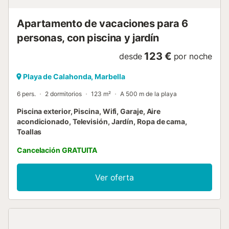
propia plaza de garaje. Esta zona es conocida por tener
una de las playas más bonitas de la Costa del Sol. En
Apartamento de vacaciones para 6
Playa Las Dunas de Cabopino (zona de du...
personas, con piscina y jardín
123 €
desde
por noche
Playa de Calahonda, Marbella
6 pers.
2 dormitorios
123 m²
A 500 m de la playa
Piscina exterior, Piscina, Wifi, Garaje, Aire
acondicionado, Televisión, Jardín, Ropa de cama,
Toallas
Cancelación GRATUITA
Ver oferta