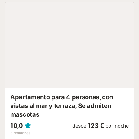
ventilación, frío y calor. Este apartamento en un segundo
piso está distribuido en un solo nivel, con acceso por
ascensor. El apartamento se abre a un pasillo, con una
cocina independiente grande y bien equipada, amueblada
con una pequeña mesa y sillas de comedor. Al otro lado
del pasillo desde la cocina se encuentra el salón comedor,
amueblado con una mesa y seis sillas de comedor. El salón
cuenta con un sofá, dos sillones y un televisor con canales
internacionales y Apple TV. Se puede acceder a la terraza
envolvente desde el salón. La parte delantera cubierta de
la terraza cuenta con ventanas de cristal, lo que ofrece la
opción de tener la terraza abierta o cerrada. También hay
una mesa y sillas de comedor y una pequeña zona de
bar/bebidas. Las dos amplias terrazas laterales abiertas
cuentan con tu...
Apartamento para 4 personas, con
vistas al mar y terraza, Se admiten
mascotas
10,0
123 €
desde
por noche
3
opiniones