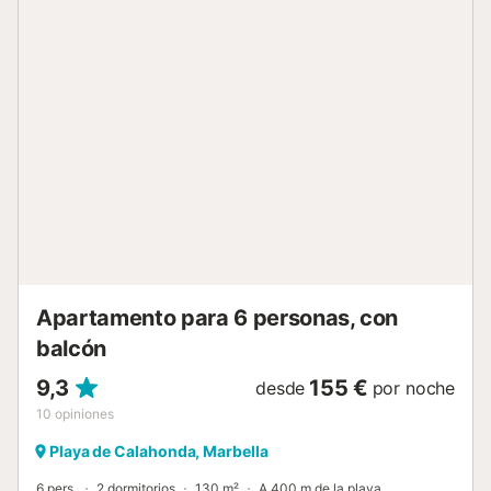
mar y a la zona de la piscina. Al entrar en el salón hay una
mesa de comedor con sillas y 2 sofás, una gran TV de
pantalla plana con canales internacionales, un reproductor
de DVD Blueray y un altavoz Bluetooth. El salón da a la
terraza que tiene una mesa de comedor y sillas y 2
tumbonas. La cocina totalmente equipada tiene una mesa
de desayuno y sillas y un lavadero independiente para la
lavadora. También hay un grifo de agua filtrada separada
por encima del fregadero que purifica el agua del grifo en
agua potable. El dormitorio principal está amueblado con
una cama king size y armarios empotrados y tiene un
cuarto de baño y acceso a la terraza. El dormitorio de
invitados está amueblado con 2 camas individuales y
armarios empotrados y utiliza el baño de invit...
Apartamento para 6 personas, con
balcón
9,3
155 €
desde
por noche
10
opiniones
Playa de Calahonda, Marbella
6 pers.
2 dormitorios
130 m²
A 400 m de la playa