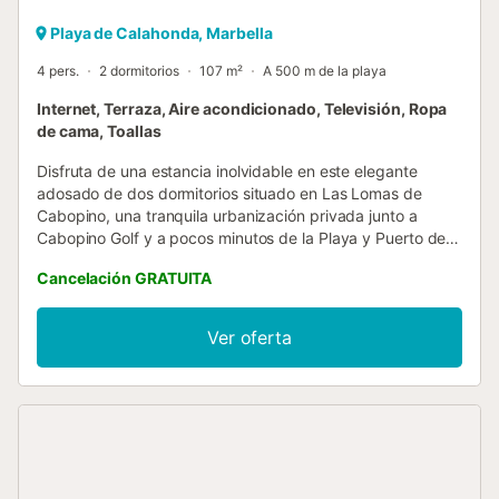
Playa de Calahonda, Marbella
4 pers.
2 dormitorios
107 m²
A 500 m de la playa
Internet, Terraza, Aire acondicionado, Televisión, Ropa
de cama, Toallas
Disfruta de una estancia inolvidable en este elegante
adosado de dos dormitorios situado en Las Lomas de
Cabopino, una tranquila urbanización privada junto a
Cabopino Golf y a pocos minutos de la Playa y Puerto de
Cabopino, uno de los rincones más exclusivos de Marbella.
Cancelación GRATUITA
La vivienda se distribuye en tres plantas y ha sido
diseñada para ofrecer comodidad y amplitud. Al acceder a
la propiedad, encontrarás un agradable patio privado con
Ver oferta
orientación sureste, equipado con dos tumbonas, un
espacio perfecto para disfrutar del sol desde primera hora
del día. En la planta principal se encuentra un luminoso
salón-comedor con acceso a una amplia terraza con
orientación noroeste, equipada con comedor exterior y
vistas directas a Cabopino Golf, donde podrás relajarte
mientras contemplas el recorrido del campo e incluso ver a