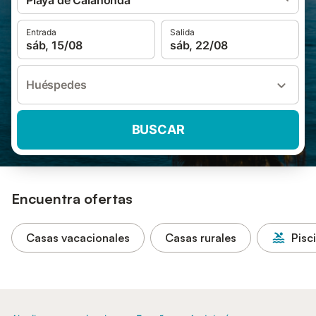
Playa de Calahonda
Entrada
Salida
sáb, 15/08
sáb, 22/08
Huéspedes
BUSCAR
Encuentra ofertas
Casas vacacionales
Casas rurales
Pisc