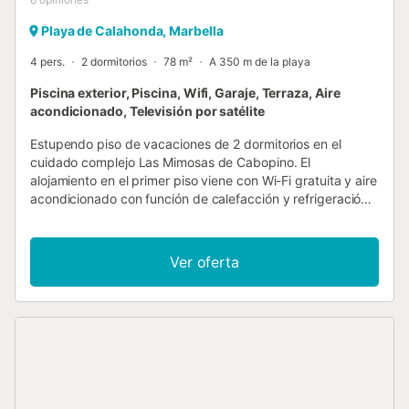
Playa de Calahonda, Marbella
4 pers.
2 dormitorios
78 m²
A 350 m de la playa
Piscina exterior, Piscina, Wifi, Garaje, Terraza, Aire
acondicionado, Televisión por satélite
Estupendo piso de vacaciones de 2 dormitorios en el
cuidado complejo Las Mimosas de Cabopino. El
alojamiento en el primer piso viene con Wi-Fi gratuita y aire
acondicionado con función de calefacción y refrigeración,
y ofrece una amplia zona de entrada con una cocina
totalmente equipada a la derecha. También hay un
lavadero independiente. Frente a la cocina está la zona de
Ver oferta
comedor con mesa de comedor de color crema y cuatro
sillas, un aparador de madera, mesa de centro, dos
grandes sofás de dos plazas y un televisor con TV por
Internet con 195 canales y reproductor de DVD con una
selección de películas. Al final del pasillo está el dormitorio
principal con cama de matrimonio, mesilla de noche,
armarios empotrados y cuarto de baño en suite con
bañera y ducha. El segundo dormitorio tiene dos camas