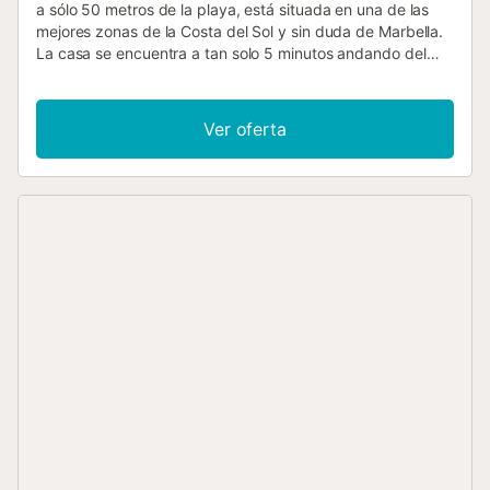
a sólo 50 metros de la playa, está situada en una de las
mejores zonas de la Costa del Sol y sin duda de Marbella.
La casa se encuentra a tan solo 5 minutos andando del
fantástico y animado 'Puerto Deportivo de Cabopino' y
también a un corto paseo de la mejor playa de la Costa del
Sol. También a sólo 5 minutos en coche se encuentra uno
Ver oferta
de los campos de golf más prestigiosos de la costa. La
villa tiene capacidad para 10 adultos, por lo que es ideal
para varias familias o una familia numerosa. Además de las
inmejorables vistas al mar y un precioso y muy bien
cuidado jardín rodeado de pinos, esta maravillosa villa
también cuenta con una piscina privada que podrá utilizar
durante todo el año. El excelente clima de la Costa del Sol
hace de esta propiedad el lugar perfecto para sus
vacaciones de ensueño. Con un garaje para varios coches
y aparcamiento en la calle, todas sus necesidades están
cubiertas. En unos 30 minutos puede llegar a la capital
costera de Málaga y a otros pueblos con encanto de la
provincia, como Estepona, Ronda o Casares, que forman
parte de la 'Ruta de los Pueblos Blancos'....