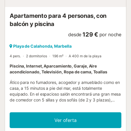
Apartamento para 4 personas, con
balcón y piscina
129 €
desde
por noche
Playa de Calahonda, Marbella
4 pers.
2 dormitorios
196 m²
A 400 m de la playa
Piscina, Internet, Aparcamiento, Garaje, Aire
acondicionado, Televisión, Ropa de cama, Toallas
Ático para no fumadores, acogedor y amueblado como en
casa, a 15 minutos a pie del mar, está totalmente
equipado. En el espacioso salón encontrará una gran mesa
de comedor con 5 sillas y dos sofás (de 2 y 3 plazas),
mesa de centro, ventilador de techo con lámpara y mando
a distancia, DVD y televisión con más de 180 canales
internacionales, incluyendo inglés, alemán, francés y
Ver oferta
español. El apartamento está equipado con dos persianas
eléctricas y dos manuales, aire acondicionado y conexión