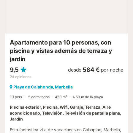
los más jóvenes pueden disfrutar de la mesa de ping pong
y la diana en el sótano. Esta casa es ideal para vacaciones,
situada en una zona tranquila pero a poca distancia a pie
de bares, restaurantes, el puerto y paradas de autobús a
pueblos cercanos. Justo enfrente hay una pequeña
cafetería/restaurante y una tienda de
Apartamento para 10 personas, con
recuerdos/minimercado. Los golfistas apre...
piscina y vistas además de terraza y
jardín
9,5
584 €
desde
por noche
24
opiniones
Playa de Calahonda, Marbella
10 pers.
5 dormitorios
450 m²
A 50 m de la playa
Piscina exterior, Piscina, Wifi, Garaje, Terraza, Aire
acondicionado, Televisión, Televisión de pantalla plana,
Jardín
Esta fantástica villa de vacaciones en Cabopino, Marbella,