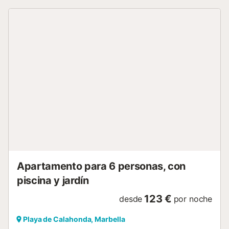
of coffee machine - filter and pod - as well as an electric
kettle and dishwasher, the kitchen promises to make meal
preparation easier, allowing you to enjoy more time
together.The exterior of the villa is not to be outdone,
offering a covered terrace where you can enjoy lunch
while admiring the sea. This house also welcomes your
pets, with admission for two medium-sized dogs. The
garden, including two parking spaces, completes this
idyllic outdoor setting, perfect for relaxing and socialising
outdoors.Located just 500m from the restaurants and
water sports at Cabo Pino harbour, this villa promises an
active holiday with a wide choice of entertainment nearby.
The coastal path, accessible directly from the garden,
offers a great opportunity to explore the Andalusian coast
and discover its hidden treasures.Exp...
Apartamento para 6 personas, con
piscina y jardín
123 €
desde
por noche
Playa de Calahonda, Marbella