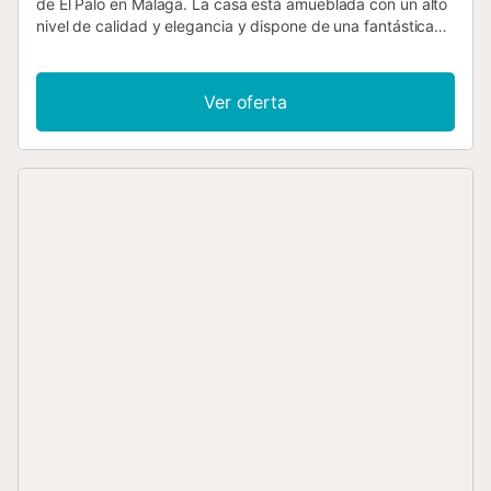
de El Palo en Málaga. La casa está amueblada con un alto
nivel de calidad y elegancia y dispone de una fantástica
terraza con piscina privada y preciosas zonas verdes con
césped y árboles. La piscina se puede climatizar bajo
petición y previo aviso. La casa también es ideal para los
Ver oferta
amantes del golf: el "Real Club de Golf El Candado" está a
sólo 5 km de distancia. También debido a la excelente
ubicación se puede visitar Málaga, ciudades dignas de ver
de la Costa del Sol como Benalmádena, Marbella,
Estepona etc., así como la parte oriental de la provincia
con pueblos costeros como Torre del Mar, Torrox o Nerja.
La casa dispone de cuna y trona bajo petición. Nota: Si
desea que la piscina esté climatizada, se aplicarán costes
de consumo adicionales....