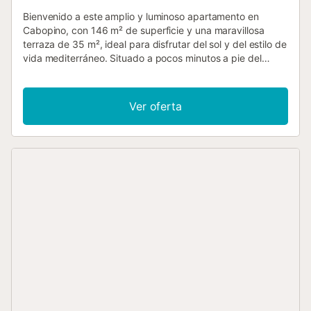
Bienvenido a este amplio y luminoso apartamento en
Cabopino, con 146 m² de superficie y una maravillosa
terraza de 35 m², ideal para disfrutar del sol y del estilo de
vida mediterráneo. Situado a pocos minutos a pie del
Puerto de Cabopino, una auténtica joya de la Costa del Sol
con playas tranquilas y pintorescas, este alojamiento
ofrece la combinación perfecta de comodidad, privacidad
Ver oferta
y ubicación estratégica. El apartamento cuenta con un
dormitorio principal con baño en suite y acceso directo a la
terraza, además de dos dormitorios amplios y un segundo
baño completo, proporcionando espacio suficiente para
familias o grupos que buscan un alojamiento de calidad en
Cabopino. La distribución está pensada para maximizar la
comodidad y la luz natural, creando un ambiente
acogedor donde relajarse después de un día en la playa o
explorando la zona. La ubicación es uno de sus mayores
atractivos. Cabopino es conocida por su puerto
pintoresco, sus playas de arena fina y su ambiente
relajado. El apartamento está junto al Campo de Golf de
Cabopino, ideal para los amantes del golf que desean
combinar deporte y vacaciones. También se encuentra
muy cerca de restaurantes, bares, chiringuitos y tiendas,