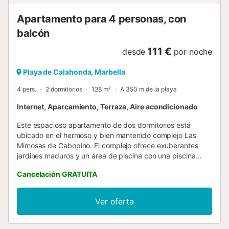
Apartamento para 4 personas, con
balcón
111 €
desde
por noche
Playa de Calahonda, Marbella
4 pers.
2 dormitorios
128 m²
A 350 m de la playa
Internet, Aparcamiento, Terraza, Aire acondicionado
Este espacioso apartamento de dos dormitorios está
ubicado en el hermoso y bien mantenido complejo Las
Mimosas de Cabopino. El complejo ofrece exuberantes
jardines maduros y un área de piscina con una piscina
grande y una piscina infantil separada. Se encuentra a
Cancelación GRATUITA
solo 400 metros de la playa y del puerto de Cabopino,
donde podrá contemplar los yates mientras disfruta de las
instalaciones de restaurantes y bares. El complejo se
Ver oferta
encuentra a solo 1,5 km del campo de golf de Cabopino,
detrás del cual se asienta el complejo. La propiedad
cuenta con WI-FI gratuito y aire acondicionado con