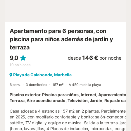
permitiendo disfrutar de la Costa del Sol sin necesidad de
utilizar el coche. La comunidad es privada y cuenta con
jardines cuidados, una gran piscina con zona para niños,
tumbonas, duchas y bañ...
Apartamento para 6 personas, con
piscina para niños además de jardín y
terraza
9,0
146 €
desde
por noche
10
opiniones
Playa de Calahonda, Marbella
6 pers.
3 dormitorios
157 m²
A 450 m de la playa
Piscina exterior, Piscina para niños, Internet, Aparcamiento, G
Terraza, Aire acondicionado, Televisión, Jardín, Ropa de cam
Casa adosada 4 estancias 157 m2 en 2 plantas. Parcialmente r
en 2025, con mobiliario confortable y bonito: salón-comedor co
satélite, TV digital y equipo de música. Salida a la terraza-jardín
(horno, lavavajillas, 4 Placas de inducción, microondas, congel