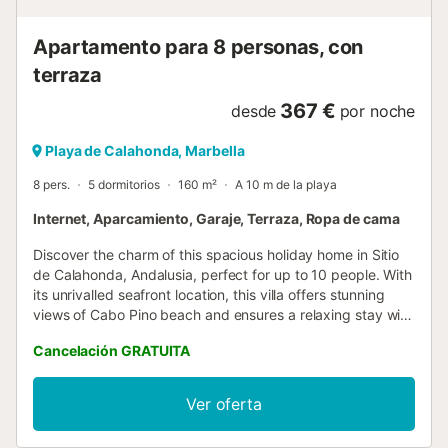
Apartamento para 8 personas, con
terraza
367 €
desde
por noche
Playa de Calahonda, Marbella
8 pers.
5 dormitorios
160 m²
A 10 m de la playa
Internet, Aparcamiento, Garaje, Terraza, Ropa de cama
Discover the charm of this spacious holiday home in Sitio
de Calahonda, Andalusia, perfect for up to 10 people. With
its unrivalled seafront location, this villa offers stunning
views of Cabo Pino beach and ensures a relaxing stay with
direct access to the beach. Its peaceful, residential setting
Cancelación GRATUITA
is ideal for those looking to escape the hustle and bustle of
everyday life without giving up the pleasures of the
sea.The interior is designed to offer comfort and
Ver oferta
practicality, with 5 bedrooms and 4 bathrooms to meet the
needs of large groups or families. Equipped with two types