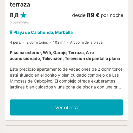
terraza
8,8
89 €
desde
por noche
5
opiniones
Playa de Calahonda, Marbella
4 pers.
2 dormitorios
102 m²
A 550 m de la playa
Piscina exterior, Wifi, Garaje, Terraza, Aire
acondicionado, Televisión, Televisión de pantalla plana
Este precioso apartamento de vacaciones de 2 dormitorios
está situado en el bonito y bien cuidado complejo de Las
Mimosas de Cabopino. El complejo ofrece exuberantes
jardines bien cuidados y una zona de piscina con una gran
piscina y piscina infantil separada. Está a sólo 400 metros
de la playa y del puerto de Cabopino, donde podrá
contemplar los yates mientras disfruta del restaurante y el
Ver oferta
bar. El complejo está a pocos minutos del campo de golf
de Cabopino, al que el complejo tiene vistas. El piso de la
primera planta ofrece aire acondicionado (frío/calor), Wi-Fi
gratuito y una gran terraza orientada al sur con vistas al