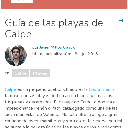
Alicante provincia
Calpe
Guía de las playas de
Deporte & aventura
Naturaleza & aire libre
Calpe
Playas
por
Javier Millos Castro
Última actualización:
16 ago. 2018
en
Calpe
Playas
Calpe
es un pequeño pueblo situado en la
Costa Blanca
,
famoso por sus playas de fina arena blanca y sus calas
turquesas y escarpadas. El paisaje de Calpe lo domina el
impresionante Peñón d'Ifach, catalogado como una de las
siete maravillas de Valencia. No sólo ofrece acoge a gran
cantidad de aves, mamíferos y reptiles, esta reserva natural
se suma a la belleza única de las playas de los alrededores.