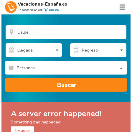
Vacaciones-España
.es
En cooperación con
Personas
Buscar
A server error happened!
Something bad happened!
Try again