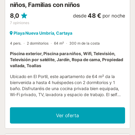
niños, Familias con niños
8,0
48 €
desde
por noche
7
opiniones
Playa Nueva Umbría, Cartaya
4 pers.
2 dormitorios
64 m²
300 m de la costa
Piscina exterior, Piscina para niños, Wifi, Televisión,
Televisión por satélite, Jardín, Ropa de cama, Propiedad
vallada, Toallas
Ubicado en El Portil, este apartamento de 64 m² da la
bienvenida a hasta 4 huéspedes con 2 dormitorios y 1
baño. Disfrutaréis de una cocina privada bien equipada,
Wi-Fi privado, TV, lavadora y espacio de trabajo. El self
check-in os ofrece flexibilidad en la llegada y hay cuna
disponible para familias. Salid al balcón privado y la
terraza descubierta para relajaros. El jardín compartido
Ver oferta
ofrece espacio exterior adicional y las familias pueden
aprovechar el parque infantil compartido. Podéis disfrutar
de la piscina exterior compartida, abierta de junio a