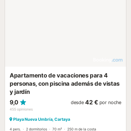
septiembre durante los meses cálidos. Hay aparcamiento
compartido en la calle para vuestra comodidad. Tened en
cuenta que el apartamento no dispone de aire
acondicionado. No se permite fumar, mascotas, fiestas ni
eventos en la propiedad. Debéis contactar con el
propietario 48 horas antes del check-in para coordinar la
llegada. La cuna está disponible por un suplemento bajo
petición al propietario. Sábanas y toallas están disponibles
por un suplemento bajo petición....
Apartamento de vacaciones para 4
personas, con piscina además de vistas
y jardín
9,0
42 €
desde
por noche
455
opiniones
Playa Nueva Umbría, Cartaya
4 pers.
2 dormitorios
70 m²
250 m de la costa