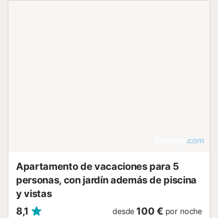
se ofrecen trona y cuna, y el acceso a la vivienda se
realiza mediante escaleras. En el exterior, un balcón
privado con mobiliario de jardín ofrece vistas al mar, a la
ciudad y al río. La propiedad es para no fumadores y hay
aparcamiento disponible en la calle. Se encuentra a 100 m
de la playa y a 500 m del centro de la ciudad, con un
campo de golf a menos de 3 km. Las actividades locales
incluyen windsurf, piragüismo, senderismo, ciclismo, pesca
y equitación. Lugares cercanos como la Flecha del
Rompido y el Río Piedras permiten explorar el entorno
natural, mientras que el spa local y diversos comercios se
encuentran a poca distancia a pie....
Apartamento de vacaciones para 5
personas, con jardín además de piscina
y vistas
8,1
100 €
desde
por noche