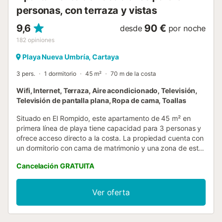
personas, con terraza y vistas
9,6
90 €
desde
por noche
182
opiniones
Playa Nueva Umbría, Cartaya
3 pers.
1 dormitorio
45 m²
70 m de la costa
Wifi, Internet, Terraza, Aire acondicionado, Televisión,
Televisión de pantalla plana, Ropa de cama, Toallas
Situado en El Rompido, este apartamento de 45 m² en
primera línea de playa tiene capacidad para 3 personas y
ofrece acceso directo a la costa. La propiedad cuenta con
un dormitorio con cama de matrimonio y una zona de estar
con sofá cama, lo que proporciona una distribución
Cancelación GRATUITA
funcional para su estancia. El apartamento incluye una
cocina totalmente equipada con lavavajillas, microondas y
cafetera, además de un baño privado con ducha a ras de
Ver oferta
suelo. Dispone de aire acondicionado, calefacción e
insonorización, junto con televisión de pantalla plana con
servicios de streaming y conexión Wi-Fi. Para las familias,