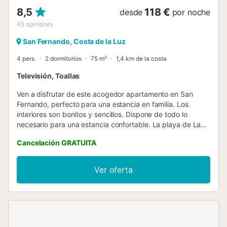
8,5
118 €
desde
por noche
45
opiniones
San Fernando, Costa de la Luz
4 pers.
2 dormitorios
75 m²
1,4 km de la costa
Televisión, Toallas
Ven a disfrutar de este acogedor apartamento en San
Fernando, perfecto para una estancia en familia. Los
interiores son bonitos y sencillos. Dispone de todo lo
necesario para una estancia confortable. La playa de La
Casería está a 3 km, donde podrás tomar el sol y relajarte,
Cancelación GRATUITA
mientras que el lago se encuentra a tan solo 550 m. A 1,6
km encontrarás tiendas y restaurantes. Hay aparcamiento
disponible. En la cocina, totalmente equipada, podrás
Ver oferta
preparar deliciosas comidas y disfrutarlas en familia. Para
tu comodidad, dispone de lavadora, así que no olvides
viajar ligero de equipaje. Nota: No está permitido fumar. El
apartamento cuenta con ventiladores en todas las
habitaciones y en el salón. No se admiten reservas para
grupos con personas menores de 25 años Organizar