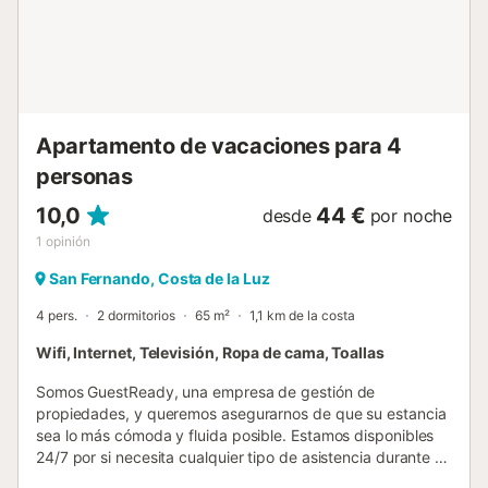
disfrutar de las playas y la cultura gaditana con todas las
comodidades. ¡Disfrute de su estancia!...
Apartamento de vacaciones para 4
personas
10,0
44 €
desde
por noche
1
opinión
San Fernando, Costa de la Luz
4 pers.
2 dormitorios
65 m²
1,1 km de la costa
Wifi, Internet, Televisión, Ropa de cama, Toallas
Somos GuestReady, una empresa de gestión de
propiedades, y queremos asegurarnos de que su estancia
sea lo más cómoda y fluida posible. Estamos disponibles
24/7 por si necesita cualquier tipo de asistencia durante su
estancia. Tenga en cuenta que esta es una vivienda