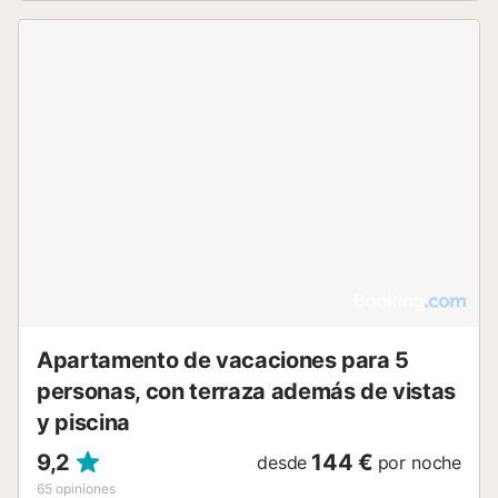
para que puedan preparar deliciosos platos con facilidad.
Hay lavadora, plancha y tabla de planchar. Además, hay
tres dormitorios, un baño con ducha y un aseo. El
dormitorio principal cuenta con una cama doble, un
segundo dormitorio con dos camas individuales tiene
acceso a un pequeño balcón y finalmente el tercer
dormitorio tiene una cama individual. Tengan en cuenta
que no hay cuna ni trona para los más pequeños. Este
apartamento se encuentra en San Fernando, hermosa
ciudad gaditana que tiene un encanto especial. Este lugar
cuenta con numerosos sitios de interés histórico y cultural,
como el Real Teatro de las Cortes o la Iglesia Mayor
Parroquial. En la zona encontrarán todos los servicios
necesarios para disfrutar de una estancia independiente,
además de numerosos bares y restaurantes en los que
deleitarse probando la deliciosa gastronomía local...
Apartamento de vacaciones para 5
personas, con terraza además de vistas
y piscina
9,2
144 €
desde
por noche
65
opiniones