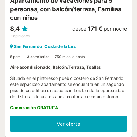
Apartamento de vacaciones para 5
personas, con balcón/terraza, Familias
con niños
8,4
171 €
desde
por noche
2
opiniones
San Fernando, Costa de la Luz
5 pers.
3 dormitorios
750 m de la costa
Aire acondicionado, Balcón/Terraza, Toallas
Situada en el pintoresco pueblo costero de San Fernando,
este espacioso apartamento se encuentra en un segundo
piso de un edificio sin ascensor. Les brinda la oportunidad
de disfrutar de una estancia confortable en un entorno
tranquilo y acogedor. El salón, amplio y luminoso está
Cancelación GRATUITA
equipado con aire acondicionado y Smart TV perfecto
pasar un buen rato con sus familiares y amigos.
Encontrarán una hamaca que le da un toque especial,
Ver oferta
invitándoles a la relajación total. La cocina de
vitrocerámica, cuenta con todos los utensilios necesarios