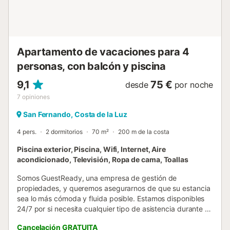
Apartamento de vacaciones para 4
personas, con balcón y piscina
9,1
75 €
desde
por noche
7
opiniones
San Fernando, Costa de la Luz
4 pers.
2 dormitorios
70 m²
200 m de la costa
Piscina exterior, Piscina, Wifi, Internet, Aire
acondicionado, Televisión, Ropa de cama, Toallas
Somos GuestReady, una empresa de gestión de
propiedades, y queremos asegurarnos de que su estancia
sea lo más cómoda y fluida posible. Estamos disponibles
24/7 por si necesita cualquier tipo de asistencia durante su
estancia. Tenga en cuenta que esta es una vivienda
Cancelación GRATUITA
particular, así que por favor cuídela como si fuera la suya