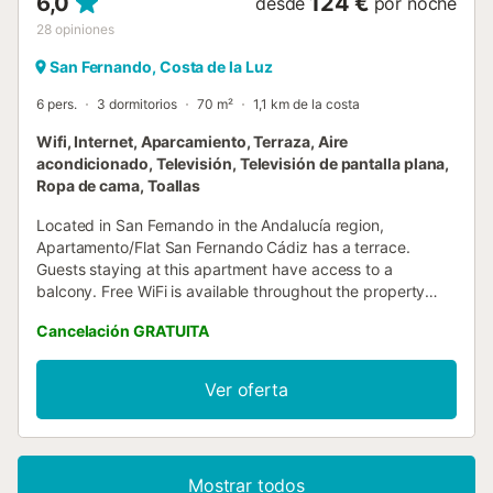
6,0
124 €
desde
por noche
28
opiniones
San Fernando, Costa de la Luz
6 pers.
3 dormitorios
70 m²
1,1 km de la costa
Wifi, Internet, Aparcamiento, Terraza, Aire
acondicionado, Televisión, Televisión de pantalla plana,
Ropa de cama, Toallas
Located in San Fernando in the Andalucía region,
Apartamento/Flat San Fernando Cádiz has a terrace.
Guests staying at this apartment have access to a
balcony. Free WiFi is available throughout the property
and Novo Sancti Petri Golf is 18 km away....
Cancelación GRATUITA
Ver oferta
Mostrar todos