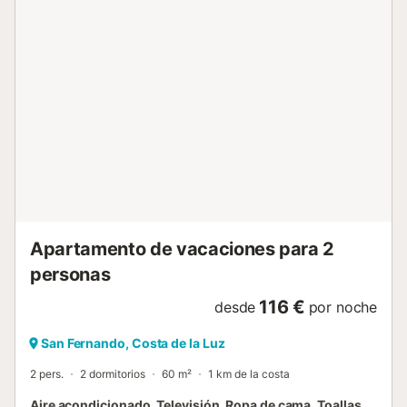
desinfección para garantizar la plena seguridad de
nuestros huéspedes. Si detecta algún desperfecto,
comuníquenoslo para que podamos solucionarlo. Este
apartamento de dos dormitorios es perfecto para los
huéspedes que desean alojarse en el centro de la ciudad.
Cuenta con todo lo necesario para disfrutar de una
estancia agradable. El alojamiento está cerca de diversos
lugares de interés, buenos restaurantes y tiendas, por lo
que los huéspedes podrán explorar la ciudad fácilmente.
¡Bienvenido! San Fernando II ofrece un cómodo y amplio
apartamento en planta baja, ideal para familias o grupos
pequeños. El alojamiento dispone de dos dormitorios bien
equipados y un espacioso salón, además ...
Apartamento de vacaciones para 2
personas
116 €
desde
por noche
San Fernando, Costa de la Luz
2 pers.
2 dormitorios
60 m²
1 km de la costa
Aire acondicionado, Televisión, Ropa de cama, Toallas