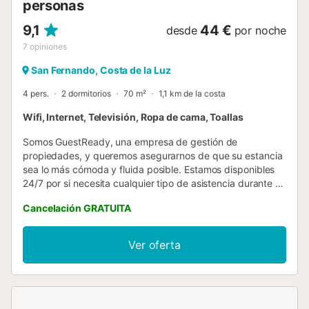
personas
9,1
44 €
desde
por noche
7
opiniones
San Fernando, Costa de la Luz
4 pers.
2 dormitorios
70 m²
1,1 km de la costa
Wifi, Internet, Televisión, Ropa de cama, Toallas
Somos GuestReady, una empresa de gestión de
propiedades, y queremos asegurarnos de que su estancia
sea lo más cómoda y fluida posible. Estamos disponibles
24/7 por si necesita cualquier tipo de asistencia durante su
estancia. Tenga en cuenta que esta es una vivienda
Cancelación GRATUITA
particular, así que por favor cuídela como si fuera la suya
propia. La propiedad es fácilmente accesible en coche y
transporte público. El Aeropuerto de Jerez (XRY) está a
Ver oferta
unos 25 minutos en coche. Puede entrar en el alojamiento
a partir de las 15:00. El check-in anticipado solo puede
organizarse bajo petición. Recuerde completar todos los
pagos pendientes y su registro online de huéspedes.
Aplicamos protocolos específicos de limpieza y