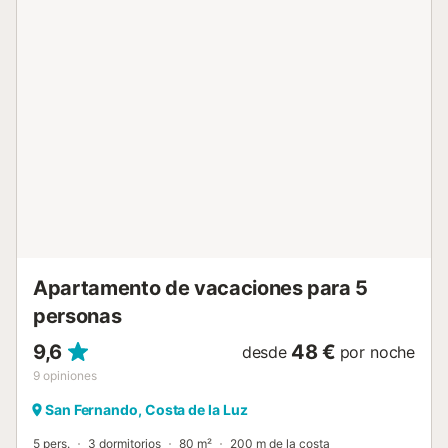
fiestas de estudiantes, fiestas de despedida y botellones
están prohibidos en esta vivienda...
Apartamento de vacaciones para 5
personas
9,6
48 €
desde
por noche
9
opiniones
San Fernando, Costa de la Luz
5 pers.
3 dormitorios
80 m²
200 m de la costa