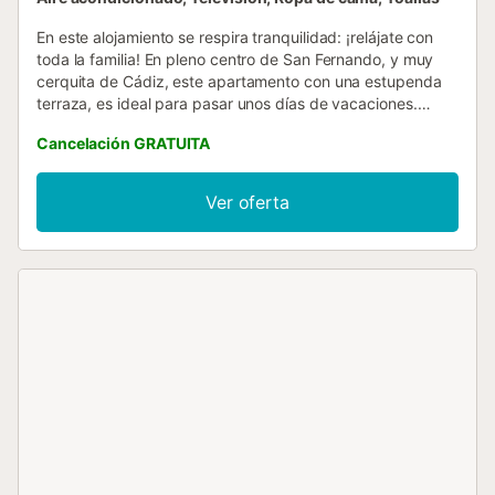
En este alojamiento se respira tranquilidad: ¡relájate con
toda la familia! En pleno centro de San Fernando, y muy
cerquita de Cádiz, este apartamento con una estupenda
terraza, es ideal para pasar unos días de vacaciones.
Además, cuenta con 2 habitaciones, salón, cocina, y
Cancelación GRATUITA
cuarto de baño. Rodeado de restaurantes, y todo tipo de
servicios, se encuentra también muy cerca de centro
comercial bahía sur, donde además tienes una parada de
Ver oferta
tren que te comunica con toda la provincia....