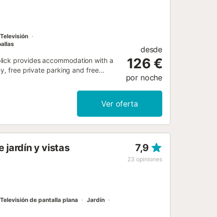
 secador de pelo y instalaciones
onas, una piscina infantil y un
o en la isla de Fuerteventur...
Televisión
allas
desde
126 €
blick provides accommodation with a
y, free private parking and free
por noche
Ver oferta
 jardín y vistas
7,9
23
opiniones
Televisión de pantalla plana
Jardín