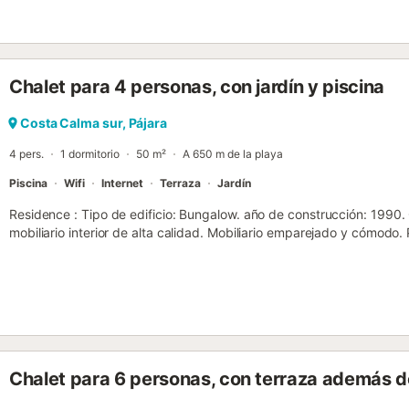
Chalet para 4 personas, con jardín y piscina
Costa Calma sur, Pájara
4 pers.
1 dormitorio
50 m²
A 650 m de la playa
Piscina
Wifi
Internet
Terraza
Jardín
Residence : Tipo de edificio: Bungalow. año de construcción: 1990
mobiliario interior de alta calidad. Mobiliario emparejado y cómodo. 
interior de alta calidad. Vivienda : El cómodo bungalow de estilo chi
hermosa playa de Sotavento, en un complejo bien mantenido con pisc
bienvenida a todos aquellos que quieren pasar sus vacaciones en un
le da un sabor de vacaciones desde el primer momento. El diseño i
convenientes, la excelente ubicación dentro del complejo - primera l
singularidad de esta oferta, que se traduce en una estancia cómod
Nuestra oferta incluye dos casas de campo terrazed, totalmente a
Chalet para 6 personas, con terraza además de
personas en cada una. Las cabañas están ubicadas en una tranquila 
un complejo de forma en el centro de Costa Calma. La casa ha sid