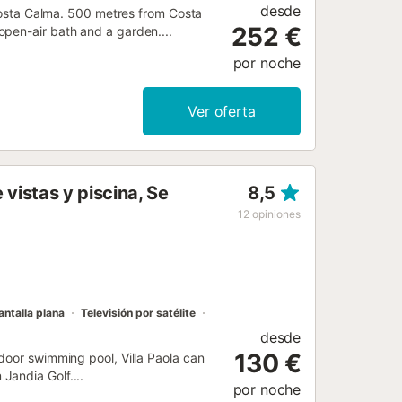
desde
 Costa Calma. 500 metres from Costa
252 €
pen-air bath and a garden....
por noche
Ver oferta
vistas y piscina, Se
8,5
12
opiniones
antalla plana
Televisión por satélite
desde
130 €
door swimming pool, Villa Paola can
Jandia Golf....
por noche