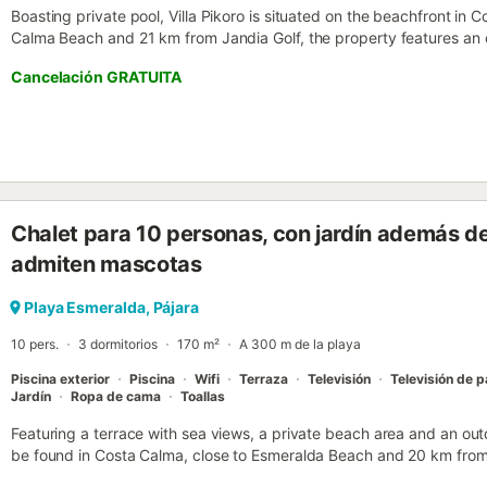
Boasting private pool, Villa Pikoro is situated on the beachfront in
Calma Beach and 21 km from Jandia Golf, the property features an o
Cancelación GRATUITA
Chalet para 10 personas, con jardín además de 
admiten mascotas
Playa Esmeralda, Pájara
10 pers.
3 dormitorios
170 m²
A 300 m de la playa
Piscina exterior
Piscina
Wifi
Terraza
Televisión
Televisión de p
Jardín
Ropa de cama
Toallas
Featuring a terrace with sea views, a private beach area and an out
be found in Costa Calma, close to Esmeralda Beach and 20 km from 