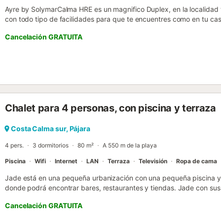
Ayre by SolymarCalma HRE es un magnifico Duplex, en la localidad 
con todo tipo de facilidades para que te encuentres como en tu cas
chaise longue, televisión y WIFI gratuito. El baño que se encuentra en
Cancelación GRATUITA
con bañera. La cocina está totalmente equipada con cafetera, micro
congelador, lavavajilas, lavadora y secadora. Existe una zona de tra
que necesiten tele trabajar desde el paraíso. En la planta alta enco
cama de matrimonio y otro con dos camas individuales. El dormitori
dispone de aseo y una zona de trabajo. saliendo del dormitorio pri
desde donde a lo lejos, se puedo divisar nuestro magnífico ocano at
negocio, Ayre será el sitio idóneo para tu estancia en Fuerteventura
Chalet para 4 personas, con piscina y terraza
profesional. A menos que se indique lo contrario, los servicios como 
toallas, etc. no están incluidos en el precio de este alquiler. Si se 
anuncio), pueden aplicarse suplementos. Sólo están presentes los
Costa Calma sur, Pájara
en este anuncio. Los equipos no mencionados no se consideran pres
4 pers.
3 dormitorios
80 m²
A 550 m de la playa
Piscina
Wifi
Internet
LAN
Terraza
Televisión
Ropa de cama
Jade está en una pequeña urbanización con una pequeña piscina y e
donde podrá encontrar bares, restaurantes y tiendas. Jade con sus 
equipada para hacer de su estancia el lugar ideal para sus vacacio
Cancelación GRATUITA
tener un descanso merecido después de conocer el centro sur de F
de la maravillosa playa de Costa Calma Jade será el lugar donde que