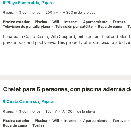
Cada cabaña tiene una terraza con muebles de jardín y un patio con
Playa Esmeralda, Pájara
limpias. El complejo también ofrece una piscina comunitaria con tumb
6 pers.
3 dormitorios
200 m²
A 300 m de la playa
parque infantil. Costa Calma es un conocido complejo turístico situad
Piscina exterior
Piscina
Wifi
Internet
Aparcamiento
Terraza
Televisión de pantalla plana
Televisión por satélite
Ropa de cama
To
Located in Costa Calma, Villa Gaspard, mit eigenem Pool und Meer
private pool and pool views. This property offers access to a balcon
WiFi....
Chalet para 6 personas, con piscina además de
Costa Calma sur, Pájara
6 pers.
3 dormitorios
150 m²
A 400 m de la playa
Piscina exterior
Piscina
Wifi
Internet
Aparcamiento
Terraza
Ropa de cama
Toallas