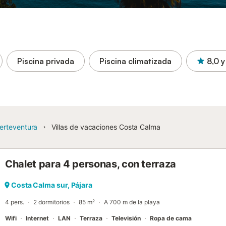
Piscina privada
Piscina climatizada
8,0
y
erteventura
Villas de vacaciones Costa Calma
Chalet para 4 personas, con terraza
Costa Calma sur, Pájara
4 pers.
2 dormitorios
85 m²
A 700 m de la playa
Wifi
Internet
LAN
Terraza
Televisión
Ropa de cama