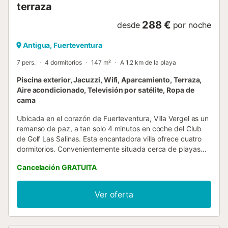
terraza
288 €
desde
por noche
Antigua, Fuerteventura
7 pers.
4 dormitorios
147 m²
A 1,2 km de la playa
Piscina exterior, Jacuzzi, Wifi, Aparcamiento, Terraza,
Aire acondicionado, Televisión por satélite, Ropa de
cama
Ubicada en el corazón de Fuerteventura, Villa Vergel es un
remanso de paz, a tan solo 4 minutos en coche del Club
de Golf Las Salinas. Esta encantadora villa ofrece cuatro
dormitorios. Convenientemente situada cerca de playas
vírgenes, restaurantes deliciosos y bares animados, Villa
Cancelación GRATUITA
Vergel es perfecta para quienes buscan la esencia de las
Islas Canarias. Descubra un amplio salón, una cocina
totalmente equipada y una encantadora zona de
Ver oferta
barbacoa, ideal para aventuras culinarias. En el exterior, el
patio ofrece un lugar sereno para disfrutar de la
acogedora piscina, el jacuzzi y la zona de barbacoa,