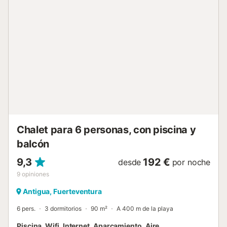
de comedor techada, solarium y piscina privada, todo ello
pensado para disfrutar del entorno y vivir una experiencia
única. Con 4 amplios dormitorios, el principal con cama
tamaño queen y baño en suite equipado con bañera, dos
dormitorios dobles con dos camas individuales en cada
uno de ellos y un dormitorio con cama de matrimonio y un
amplio vestidor. Para una mayor comodidad, todos los
dormitorios disponen de ventilador. Además, dispone de
otro baño completo adicional con ducha. Ofrece una
cocina independiente totalmente equipada, un acogedor
salón con cómodo sofá...
Chalet para 6 personas, con piscina y
balcón
9,3
192 €
desde
por noche
9
opiniones
Antigua, Fuerteventura
6 pers.
3 dormitorios
90 m²
A 400 m de la playa
Piscina, Wifi, Internet, Aparcamiento, Aire