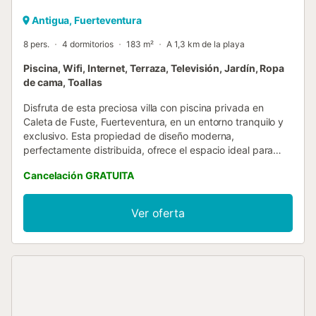
Antigua, Fuerteventura
8 pers.
4 dormitorios
183 m²
A 1,3 km de la playa
Piscina, Wifi, Internet, Terraza, Televisión, Jardín, Ropa
de cama, Toallas
Disfruta de esta preciosa villa con piscina privada en
Caleta de Fuste, Fuerteventura, en un entorno tranquilo y
exclusivo. Esta propiedad de diseño moderna,
perfectamente distribuida, ofrece el espacio ideal para
disfrutar de unas vacaciones inolvidables. Con 4 amplios
Cancelación GRATUITA
dormitorios y capacidad para 8 personas, la villa garantiza
privacidad y confort. Con una decoración cuidada al
detalle, y un espacio exterior con piscina privada y
Ver oferta
solárium, donde podrás relajarte y disfrutar del buen clima.
Esta moderna villa es ideal para familias, grupos de
amigos, parejas y viajes de negocios, ya que dispone de
capacidad para 8 personas, Internet WiFi y todas las
comodidades. Cuenta con un gran exterior y jardín que
rodea toda la casa, donde podrás relajarte, almorzar y
disfrutar de una exquisita barbacoa al aire libre, con zona