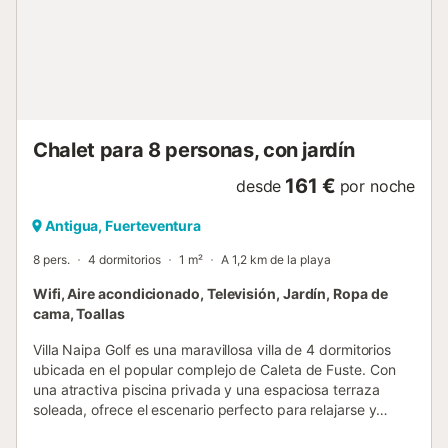
Fuerteventura ofrece una experiencia única rodeada de
naturaleza. Un alojamiento singular para descubrir el
interior y los paisajes auténticos de la isla. ¡Disfrute de su
estancia!...
Chalet para 8 personas, con jardín
161 €
desde
por noche
Antigua, Fuerteventura
8 pers.
4 dormitorios
1 m²
A 1,2 km de la playa
Wifi, Aire acondicionado, Televisión, Jardín, Ropa de
cama, Toallas
Villa Naipa Golf es una maravillosa villa de 4 dormitorios
ubicada en el popular complejo de Caleta de Fuste. Con
una atractiva piscina privada y una espaciosa terraza
soleada, ofrece el escenario perfecto para relajarse y
desconectar. En el interior, la villa combina estilo y