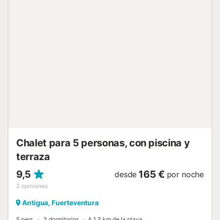
Chalet para 5 personas, con piscina y
terraza
9,5
165 €
desde
por noche
2
opiniones
Antigua, Fuerteventura
5 pers.
3 dormitorios
A 1,3 km de la playa