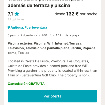
además de terraza y piscina
7,1
162 €
desde
por noche
22
opiniones
Antigua, Fuerteventura
5 pers.
2 dormitorios
200 m²
A 1 km de la playa
Piscina exterior, Piscina, Wifi, Internet, Terraza,
Televisión, Televisión de pantalla plana, Jardín, Ropa de
cama, Toallas
Located in Caleta De Fuste, Vivelorural Las Coquetas,
Caleta de Fuste provides a heated pool and free WiFi.
Providing a garden, the property is located within less than
1 km of Fuerteventura Golf Club. The property is non-
smoking and is situated 1....
Cancelación GRATUITA
Ver oferta