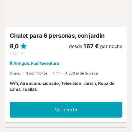
la isla. ¡Disfrute de su estancia!...
Chalet para 6 personas, con jardín
8,0
167 €
desde
por noche
1
opinión
Antigua, Fuerteventura
6 pers.
3 dormitorios
1 m²
A 500 m de la playa
Wifi, Aire acondicionado, Televisión, Jardín, Ropa de
cama, Toallas
Ver oferta