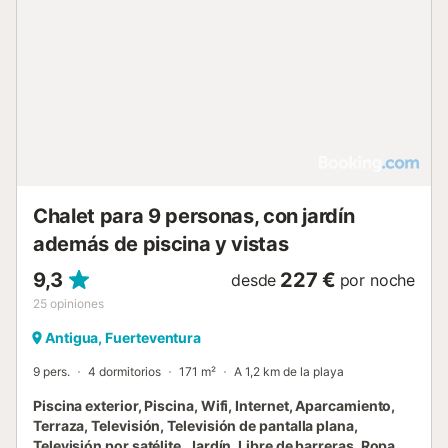
donde también podrá disfrutar de un relajante masaje. Las
tumbonas junto a la piscina le invitan a relajarse y tomar el
sol....
Chalet para 9 personas, con jardín
además de piscina y vistas
9,3
227 €
desde
por noche
25
opiniones
Antigua, Fuerteventura
9 pers.
4 dormitorios
171 m²
A 1,2 km de la playa
Piscina exterior, Piscina, Wifi, Internet, Aparcamiento,
Terraza, Televisión, Televisión de pantalla plana,
Televisión por satélite, Jardín, Libre de barreras, Ropa