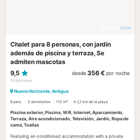
espacio perfecto para crear recuerdos bajo el maravilloso
sol majorero. Ubicación estratégica:Esta casa se encuentra
a solo unos minutos en coche del Club de Golf
Fuerteventura, donde los amantes del golf disfrutarán de
instalaciones de primera clase. También estarás a menos
de 10 minutos de la playa de Caleta de Fuste, una de las
más accesibles y familiares de la isla, y del centro
Chalet para 8 personas, con jardín
comerci...
además de piscina y terraza, Se
admiten mascotas
9,5
356 €
desde
por noche
18
opiniones
Nuevo Horizonte, Antigua
8 pers.
3 dormitorios
110 m²
A 2,1 km de la playa
Piscina exterior, Piscina, Wifi, Internet, Aparcamiento,
Terraza, Aire acondicionado, Televisión, Jardín, Ropa de
cama, Toallas
Featuring air-conditioned accommodation with a private