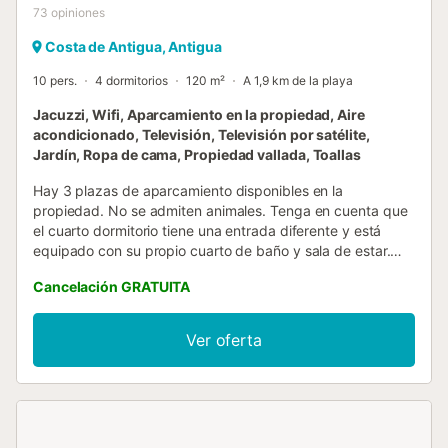
73
opiniones
Costa de Antigua, Antigua
10 pers.
4 dormitorios
120 m²
A 1,9 km de la playa
Jacuzzi, Wifi, Aparcamiento en la propiedad, Aire
acondicionado, Televisión, Televisión por satélite,
Jardín, Ropa de cama, Propiedad vallada, Toallas
Hay 3 plazas de aparcamiento disponibles en la
propiedad. No se admiten animales. Tenga en cuenta que
el cuarto dormitorio tiene una entrada diferente y está
equipado con su propio cuarto de baño y sala de estar.
Esta propiedad produce electricidad mediante paneles
Cancelación GRATUITA
solares. La villa se encuentra próxima al corredor aéreo del
aeropuerto, por lo que en determinadas franjas horarias de
la mañana puede percibirse el paso de aviones....
Ver oferta