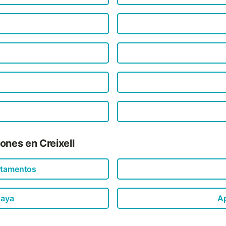
ones en Creixell
rtamentos
laya
A