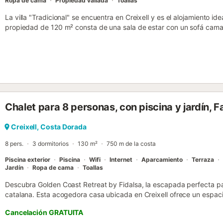
Ropa de cama
Propiedad vallada
Toallas
La villa "Tradicional" se encuentra en Creixell y es el alojamiento i
propiedad de 120 m² consta de una sala de estar con un sofá cama
equipada con lavavajillas, 3 dormitorios y 1 baño, por lo que puede 
adicionales incluyen Wi-Fi (apto para videollamadas), televisión, air
calefacción, lavadora y secadora. Además, hay una mesa de ping-p
una cuna. Su zona exterior privada incluye una piscina (abierta todo
propiedad también tiene acceso a una terraza cubierta compartida
garaje y aparcamiento gratuito adicional en la calle. Las familias c
una mascota. No se permite fumar ni celebrar eventos. Por favor, se
Chalet para 8 personas, con piscina y jardín, F
Creixell, Costa Dorada
8 pers.
3 dormitorios
130 m²
750 m de la costa
Piscina exterior
Piscina
Wifi
Internet
Aparcamiento
Terraza
Jardín
Ropa de cama
Toallas
Descubra Golden Coast Retreat by Fidalsa, la escapada perfecta pa
catalana. Esta acogedora casa ubicada en Creixell ofrece un espaci
personas, con 3 dormitorios y capacidad para dormir hasta 5 huésp
Cancelación GRATUITA
La propiedad está completamente equipada con todo lo necesario p