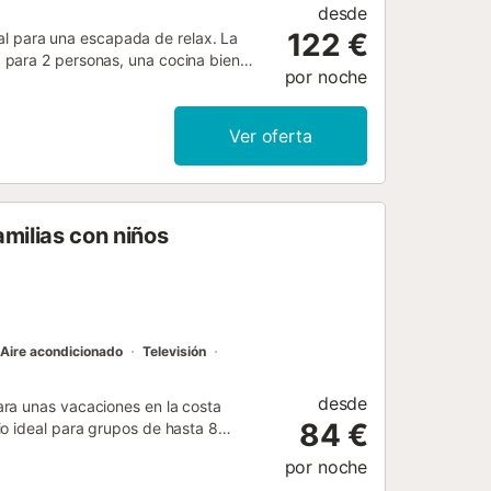
desde
122 €
deal para una escapada de relax. La
 para 2 personas, una cocina bien
por noche
alojar a 8 personas. Los servicios
e acondicionado, ventilador,
ong a su disposición. También hay
Ver oferta
 el año), un jardín y una barbacoa. La
. Hay aparcamiento disponible en un
on niños son bienvenidas. Se permite
a considerado con los vecinos....
amilias con niños
Aire acondicionado
Televisión
desde
ra unas vacaciones en la costa
84 €
o ideal para grupos de hasta 8
edes en diferentes tipos de camas.
por noche
ara una estancia inolvidable. Cuenta