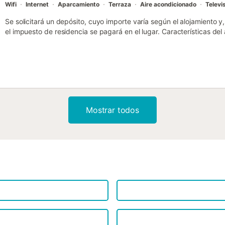
Wifi
Internet
Aparcamiento
Terraza
Aire acondicionado
Televi
Se solicitará un depósito, cuyo importe varía según el alojamiento 
el impuesto de residencia se pagará en el lugar. Características del a
135 Número de habitaciones : 3 Número de estrellas Balcón Calefa
Lavadora Horno micro ondas Televisión Terraza Mascotas no permitid
piscina privada Acceso a Internet Estacionamiento Inalámbrico Sec
humo Cafetera Pava tabla de planchar y plancha Número de baño : 
Mostrar todos