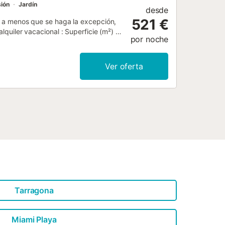
sión
Jardín
desde
521 €
y, a menos que se haga la excepción,
lquiler vacacional : Superficie (m²) :
por noche
cción Aire acondicionado Congelador
as Jardín Parilla Horno Lava-vajillas
ador de pelo Refrigerador Detector de
Ver oferta
1...
Tarragona
Miami Playa