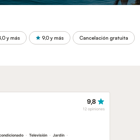
8,0
y más
9,0
y más
Cancelación gratuita
9,8
12
opiniones
acondicionado
Televisión
Jardín