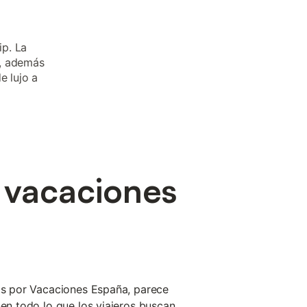
ip. La
s, además
e lujo a
e vacaciones
dos por Vacaciones España, parece
nen todo lo que los viajeros buscan.