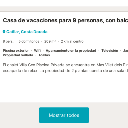
Casa de vacaciones para 9 personas, con balcó
Catllar, Costa Dorada
9 pers.
5 dormitorios
209 m²
2 km al centro
Piscina exterior
Wifi
Aparcamiento en la propiedad
Televisión
Ja
Propiedad vallada
Toallas
El chalet Villa Con Piscina Privada se encuentra en Mas Vilet dels Pi
escapada de relax. La propiedad de 2 plantas consta de una sala de
baños, por lo que puede alojar a 10 personas. Los servicios adicional
lavadora, cideoconsola, así como libros y juguetes para niños. Ta
gimnasio privado. También hay una cuna y una trona a su disposició
aire acondicionado. Este alquiler vacacional dispone de un espacio e
terraza cubierta, balcón y barbacoa, perfecto para relajarse y disfru
tenis a 15 minutos a pie del establecimiento. Hay 3 plazas de apar
y hay aparcamiento gratuito disponible en la calle. No se permiten 
Mostrar todos
Hay disponible una estación de carga para vehículos eléctricos. T
regulaciones gubernamentales sobre el agua en vigor en el momento
el uso de la piscina, el riego del jardín o limitar el uso del agua del gri