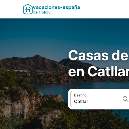
vacaciones-españa
de Holidu
Casas de
en Catlla
Destino