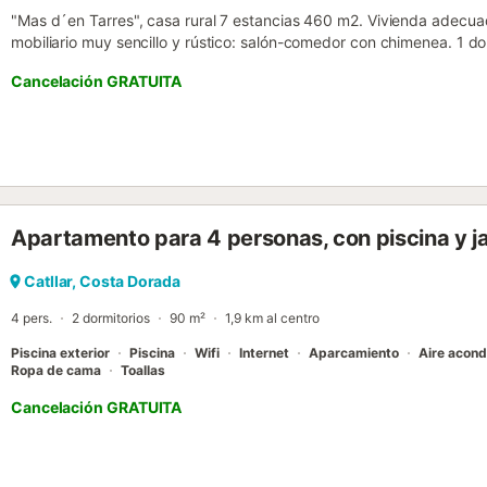
"Mas d´en Tarres", casa rural 7 estancias 460 m2. Vivienda adecua
mobiliario muy sencillo y rústico: salón-comedor con chimenea. 1 
longitud), 1 cama de matrimonio (1 x 135 cm, 200 cm de longitud). 
Cancelación GRATUITA
microondas, cafetera eléctrica) con chimenea, mesa de comedor y T
superior: 2 dorm., cada habitación con 2 x 2 literas (90 cm, 190 cm
matrimonio (1 x 140 cm, 190 cm de longitud), chimenea. 1 dorm. c
longitud). 1 dorm. con 4 camas (80 cm, 190 cm de longitud). Ducha
paisaje. El alojamiento dispone de: lavadora, plancha, trona, cuna h
(Wifi, gratis). A tener en cuenta: permitido máximo 3 mascotas / 
// Reg. Nr.: ESFCTU00004301800001857900000000000000000H
Apartamento para 4 personas, con piscina y ja
Catllar, Costa Dorada
4 pers.
2 dormitorios
90 m²
1,9 km al centro
Piscina exterior
Piscina
Wifi
Internet
Aparcamiento
Aire acond
Ropa de cama
Toallas
Cancelación GRATUITA