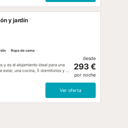
n y jardín
rdín
Ropa de cama
desde
293 €
ns y es el alojamiento ideal para una
 estar, una cocina, 5 dormitorios y 2
por noche
es incluyen Wi-Fi, televisión,
mbién hay una mesa de ping-pong y un
n. Este alojamiento no dispone de:
Ver oferta
xterior privado con piscina, jardín,
tar del aire libre. Hay una pista de
camiento disponibles en la propiedad
mascotas, fumar ni celebrar eventos.
enga en cuenta que puede haber
 de su visita, lo que puede afectar
fo....