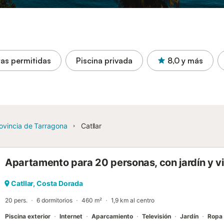
as permitidas
Piscina privada
8,0
y más
ovincia de Tarragona
Catllar
Apartamento para 20 personas, con jardín y v
Catllar, Costa Dorada
20 pers.
6 dormitorios
460 m²
1,9 km al centro
Piscina exterior
Internet
Aparcamiento
Televisión
Jardín
Ropa