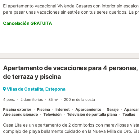
El apartamento vacacional Vivienda Casares con interior sin escalon
para pasar unas vacaciones sin estrés con tus seres queridos. La 
de estar, una cocina totalmente equipada, 3 dormitorios y 1 baño, p
Cancelación GRATUITA
personas. Los servicios adicionales incluyen Wi-Fi, una smart TV con
acondicionado, una lavadora y toallas de playa o piscina. También 
para familias con niños pequeños. La propiedad está ubicada en el c
10 minutos a pie, y hay una pista de tenis a 15 minutos caminando
se permite fumar ni celebrar eventos. La ventana del dormitorio da a
un ambiente relajado durante la estancia....
Apartamento de vacaciones para 4 personas, 
de terraza y piscina
Vilas de Costalita, Estepona
4 pers.
2 dormitorios
85 m²
200 m de la costa
Piscina exterior
Piscina
Internet
Aparcamiento
Garaje
Aparcam
Aire acondicionado
Televisión
Televisión de pantalla plana
Toallas
Casa Lita es un apartamento de 2 dormitorios con maravillosas vist
complejo de playa bellamente cuidado en la Nueva Milla de Oro. El
ambos mundos. Tiene la ubicación perfecta con acceso directo a la 