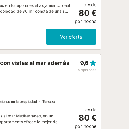
desde
es en Estepona es el alojamiento ideal
80 €
propiedad de 80 m² consta de una sala
or lo que puede alojar hasta 4
por noche
 servicios de streaming, aire
hay una cuna y una trona disponibles
asco viejo, cerca de la playa, a solo
Ver oferta
. Se admite un animal de compañía. No
 una calle tranquila, lo que garantiza
con vistas al mar además
9,6
5
opiniones
iento en la propiedad
Terraza
desde
80 €
as al mar Mediterráneo, en un
 apartamento ofrece lo mejor de
por noche
playa y al paseo marítimo, pero