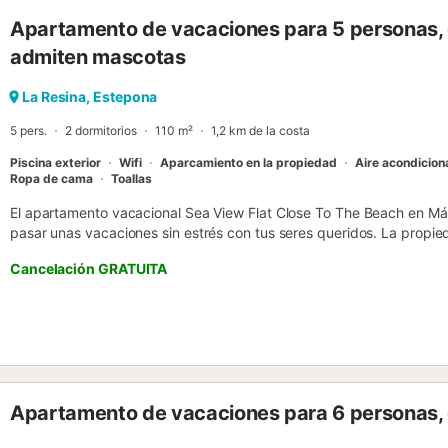
Apartamento de vacaciones para 5 personas, c
admiten mascotas
La Resina, Estepona
5 pers.
2 dormitorios
110 m²
1,2 km de la costa
Piscina exterior
Wifi
Aparcamiento en la propiedad
Aire acondicio
Ropa de cama
Toallas
El apartamento vacacional Sea View Flat Close To The Beach en Mál
pasar unas vacaciones sin estrés con tus seres queridos. La propi
estar, una cocina, 2 dormitorios y 2 baños, por lo que puede alojar 
Cancelación GRATUITA
incluyen Wi-Fi, televisión, aire acondicionado, lavadora, así como l
un alquiler de vacaciones con piscina privada, jardín y balcón, perfec
libre. Él propiedad es sólo a15min a pie de la playa de Sonora. A p
una plaza de aparcamiento disponible en el recinto. Se permite un
fumar ni celebrar eventos. Tenga en cuenta que puede haber regul
agua en el momento de su visita, lo que puede afectar el uso de la pisc
uso del agua del grifo....
Apartamento de vacaciones para 6 personas, 