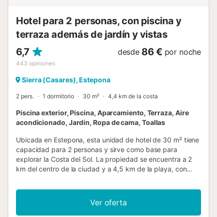
Hotel para 2 personas, con piscina y
terraza además de jardín y vistas
6,7
86 €
desde
por noche
443
opiniones
Sierra (Casares), Estepona
2 pers.
1 dormitorio
30 m²
4,4 km de la costa
Piscina exterior, Piscina, Aparcamiento, Terraza, Aire
acondicionado, Jardín, Ropa de cama, Toallas
Ubicada en Estepona, esta unidad de hotel de 30 m² tiene
capacidad para 2 personas y sirve como base para
explorar la Costa del Sol. La propiedad se encuentra a 2
km del centro de la ciudad y a 4,5 km de la playa, con
puntos de interés locales como el Asador Los Pedregales y
El Parque de San Isidro a poca distancia a pie. El
alojamiento cuenta con un dormitorio con cama doble,
Ver oferta
baño privado y una zona de estar con sofá y mesa de