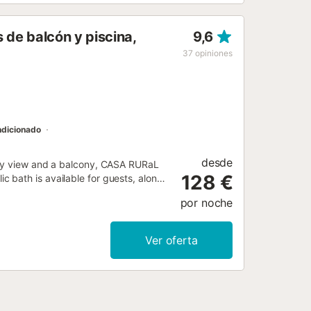
 de balcón y piscina,
9,6
37
opiniones
ndicionado
desde
ity view and a balcony, CASA RURaL
128 €
 bath is available for guests, along
por noche
Ver oferta