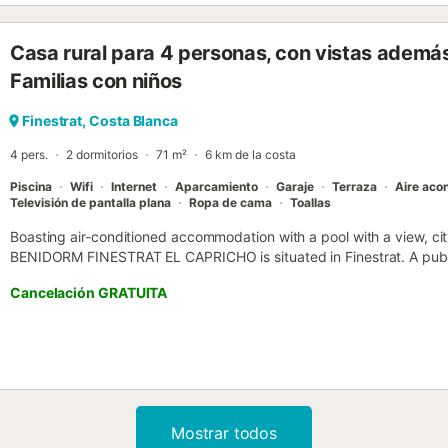
Casa rural para 4 personas, con vistas además
Familias con niños
Finestrat, Costa Blanca
4 pers.
2 dormitorios
71 m²
6 km de la costa
Piscina
Wifi
Internet
Aparcamiento
Garaje
Terraza
Aire aco
Televisión de pantalla plana
Ropa de cama
Toallas
Boasting air-conditioned accommodation with a pool with a view, c
BENIDORM FINESTRAT EL CAPRICHO is situated in Finestrat. A public
with a solarium....
Cancelación GRATUITA
Mostrar todos