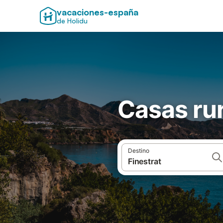
vacaciones-españa
de Holidu
Casas rur
Destino