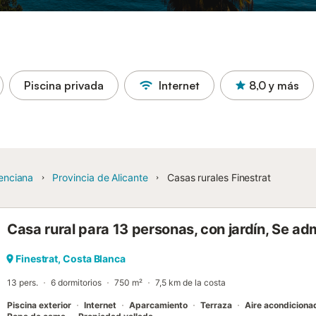
Piscina privada
Internet
8,0
y más
enciana
Provincia de Alicante
Casas rurales Finestrat
Casa rural para 13 personas, con jardín, Se a
Finestrat, Costa Blanca
13 pers.
6 dormitorios
750 m²
7,5 km de la costa
Piscina exterior
Internet
Aparcamiento
Terraza
Aire acondiciona