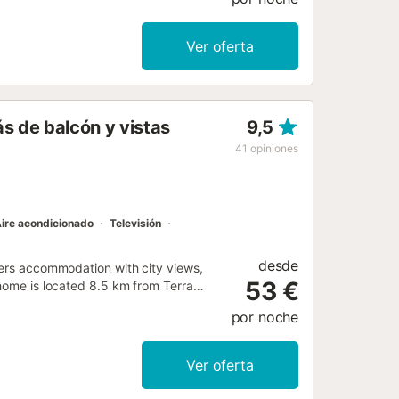
 wooden house for storage, several
rbecue with a small outdoor kitchen,
has a living area of approx. 70
Ver oferta
 and one with two single beds), a
ully equipped kitchen with
ttle, 4-ring hob, oven, fridge,
ir conditioning is available in the
s de balcón y vistas
9,5
. The house is completely non-
laxing or for various activities.
41
opiniones
 km, ideal for Nordic walking, jogging,
 oth...
ire acondicionado
Televisión
desde
fers accommodation with city views,
53 €
 home is located 8.5 km from Terra
por noche
Ver oferta