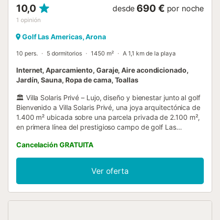
10,0
690 €
desde
por noche
1
opinión
Golf Las Americas, Arona
10 pers.
5 dormitorios
1450 m²
A 1,1 km de la playa
Internet, Aparcamiento, Garaje, Aire acondicionado,
Jardín, Sauna, Ropa de cama, Toallas
🏛️ Villa Solaris Privé – Lujo, diseño y bienestar junto al golf
Bienvenido a Villa Solaris Privé, una joya arquitectónica de
1.400 m² ubicada sobre una parcela privada de 2.100 m²,
en primera línea del prestigioso campo de golf Las
Américas. Una residencia de alto nivel pensada para
Cancelación GRATUITA
quienes buscan privacidad, amplitud y una experiencia de
alojamiento sin concesiones. Distribuida en tres plantas y
conectada por ascensor, esta villa puede alojar
Ver oferta
cómodamente hasta 10 personas. Dispone de cuatro
suites principales, todas con baño en suite, además de un
apartamento independiente completamente equipado con
dormitorio, baño, cocina y salón. En total, la propiedad
cuenta con 7 baños, además de espacios dedicados al