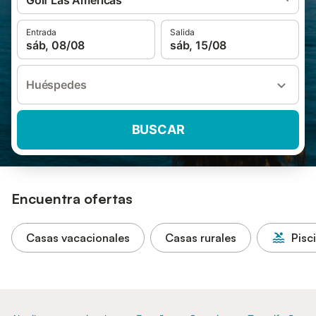
Golf Las Americas
Entrada
Salida
sáb, 08/08
sáb, 15/08
Huéspedes
BUSCAR
Encuentra ofertas
Casas vacacionales
Casas rurales
Pisc