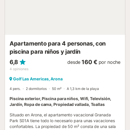
Podrá realizar numerosas actividades como alquilar motos
acuáticas, avistar ballenas y delfines, nadar en la
naturaleza, visitar el volcán Teide y ¡mucho más!...
Apartamento para 4 personas, con
piscina para niños y jardín
6,8
160 €
desde
por noche
4
opiniones
Golf Las Americas, Arona
4 pers.
2 dormitorios
50 m²
A 1,3 km de la playa
Piscina exterior, Piscina para niños, Wifi, Televisión,
Jardín, Ropa de cama, Propiedad vallada, Toallas
Situado en Arona, el apartamento vacacional Granada
Park S01A tiene todo lo necesario para unas vacaciones
confortables. La propiedad de 50 m² consta de una sala