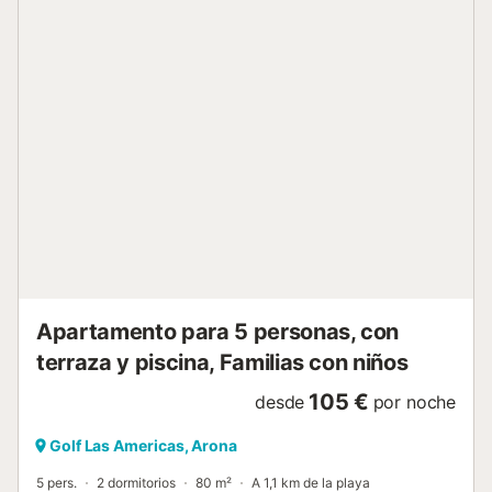
relax y el bienestar como un baño turco (hammam),
jacuzzi privado en la master suite y una espectacular
piscina climatizada. El área social está diseñada para
disfrutar: una bodega y bar con comedor, gimnasio,
barbacoa exterior, zona chill out con camas balinesas y
fuente, jardín privado y una amplia zona de lavandería. La
cocina independiente, de vitrocerámica, está totalmente
equipada con nevera, microondas, horno, congelador,
lavavajillas, lavadora, secadora, vajilla y menaje completo,
tostadora y hervidor de agua. Servicios incluidos durante
su estancia: Limpieza diaria (lunes a viernes, 5 horas) que
incluye mantenimiento de la casa y lavado/planchado de
ropa personal. ...
Apartamento para 5 personas, con
terraza y piscina, Familias con niños
105 €
desde
por noche
Golf Las Americas, Arona
5 pers.
2 dormitorios
80 m²
A 1,1 km de la playa