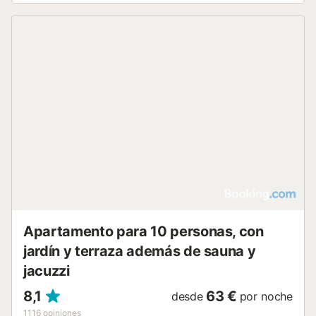
planta baja. En el exterior, encontrará un jardín, una terraza
y una piscina privada con vistas, equipada con tumbonas
y una valla de seguridad. La zona de comedor al aire libre
y la barbacoa son ideales para disfrutar de comidas al aire
libre. La villa ofrece vistas al jardín y a la piscina, y toda la
unidad es accesible para sillas de ruedas. Se admiten
mascotas, aunque no está permitido fumar en todo el
alojamiento. Hay aparcamiento disponible en las cercanías
y se respetan las horas de silencio. Las actividades locales
incluyen tenis, golf a menos de 3 km, windsurf, buceo y
pesca. Se encuentra a 1 km de la playa y del centro de la
ciudad, con puntos de interés como Q bola y varios
restaurantes a menos de 1 km. También hay un parque
acuático en las proximidades....
Apartamento para 10 personas, con
jardín y terraza además de sauna y
jacuzzi
8,1
63 €
desde
por noche
1116
opiniones