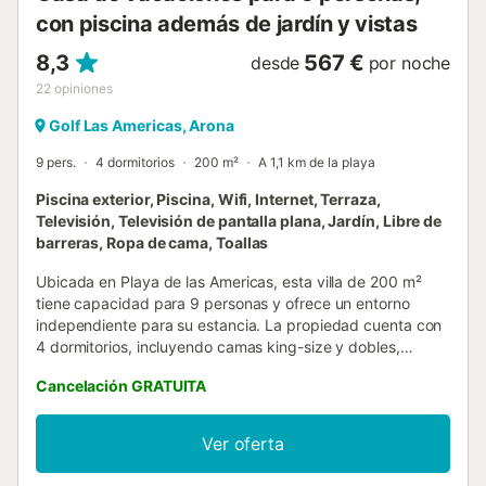
con piscina además de jardín y vistas
8,3
567 €
desde
por noche
22
opiniones
Golf Las Americas, Arona
9 pers.
4 dormitorios
200 m²
A 1,1 km de la playa
Piscina exterior, Piscina, Wifi, Internet, Terraza,
Televisión, Televisión de pantalla plana, Jardín, Libre de
barreras, Ropa de cama, Toallas
Ubicada en Playa de las Americas, esta villa de 200 m²
tiene capacidad para 9 personas y ofrece un entorno
independiente para su estancia. La propiedad cuenta con
4 dormitorios, incluyendo camas king-size y dobles,
además de un sofá cama y cunas para familias. Dispone
Cancelación GRATUITA
de 3 baños, una zona de estar con televisión de pantalla
plana y una cocina equipada con lavavajillas, horno,
fogones, microondas y cafetera. Los servicios prácticos
Ver oferta
incluyen WiFi, lavadora y plancha, con características de
accesibilidad como una silla de ducha y acceso en la