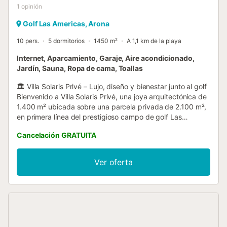
1
opinión
Golf Las Americas, Arona
10 pers.
5 dormitorios
1450 m²
A 1,1 km de la playa
Internet, Aparcamiento, Garaje, Aire acondicionado,
Jardín, Sauna, Ropa de cama, Toallas
🏛️ Villa Solaris Privé – Lujo, diseño y bienestar junto al golf
Bienvenido a Villa Solaris Privé, una joya arquitectónica de
1.400 m² ubicada sobre una parcela privada de 2.100 m²,
en primera línea del prestigioso campo de golf Las
Américas. Una residencia de alto nivel pensada para
Cancelación GRATUITA
quienes buscan privacidad, amplitud y una experiencia de
alojamiento sin concesiones. Distribuida en tres plantas y
conectada por ascensor, esta villa puede alojar
Ver oferta
cómodamente hasta 10 personas. Dispone de cuatro
suites principales, todas con baño en suite, además de un
apartamento independiente completamente equipado con
dormitorio, baño, cocina y salón. En total, la propiedad
cuenta con 7 baños, además de espacios dedicados al
relax y el bienestar como un baño turco (hammam),