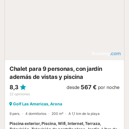
jacuzzi privado en la master suite y una espectacular
piscina climatizada. El área social está diseñada para
disfrutar: una bodega y bar con comedor, gimnasio,
barbacoa exterior, zona chill out con camas balinesas y
fuente, jardín privado y una amplia zona de lavandería. La
cocina independiente, de vitrocerámica, está totalmente
equipada con nevera, microondas, horno, congelador,
lavavajillas, lavadora, secadora, vajilla y menaje completo,
tostadora y hervidor de agua. Servicios incluidos durante
su estancia: Limpieza diaria (lunes a viernes, 5 horas) que
incluye mantenimiento de la casa y lavado/planchado de
ropa personal. ...
Chalet para 9 personas, con jardín
además de vistas y piscina
8,3
567 €
desde
por noche
22
opiniones
Golf Las Americas, Arona
9 pers.
4 dormitorios
200 m²
A 1,1 km de la playa
Piscina exterior, Piscina, Wifi, Internet, Terraza,