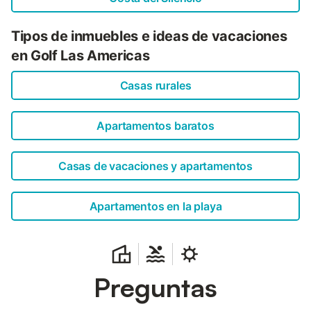
pesca. Se encuentra a 1 km de la playa y del centro de la
ciudad, con puntos de interés como Q bola y varios
Tipos de inmuebles e ideas de vacaciones
restaurantes a menos de 1 km. También hay un parque
acuático en las proximidades....
en Golf Las Americas
Casas rurales
Apartamentos baratos
Casas de vacaciones y apartamentos
Apartamentos en la playa
Preguntas