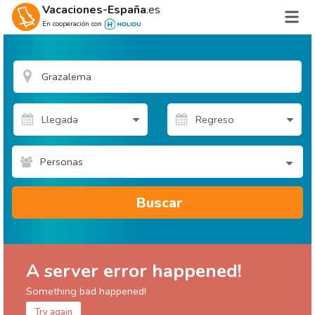
Vacaciones-España
.es
En cooperación con
Personas
Buscar
A server error happened!
Something bad happened!
Try again