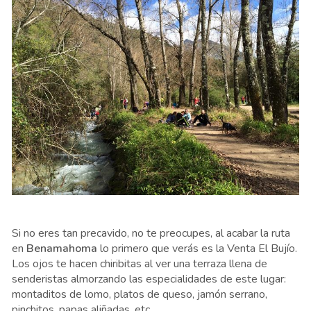
Si no eres tan precavido, no te preocupes, al acabar la ruta
en
Benamahoma
lo primero que verás es la Venta El Bujío.
Los ojos te hacen chiribitas al ver una terraza llena de
senderistas almorzando las especialidades de este lugar:
montaditos de lomo, platos de queso, jamón serrano,
pinchitos, papas aliñadas, etc.