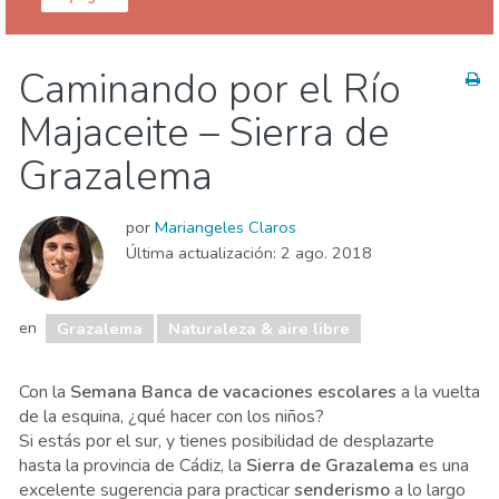
Cádiz provincia
Grazalema
Caminando por el Río
Naturaleza & aire libre
Majaceite – Sierra de
Grazalema
por
Mariangeles Claros
Última actualización:
2 ago. 2018
en
Grazalema
Naturaleza & aire libre
Con la
Semana Banca de vacaciones escolares
a la vuelta
de la esquina, ¿qué hacer con los niños?
Si estás por el sur, y tienes posibilidad de desplazarte
hasta la provincia de Cádiz, la
Sierra de Grazalema
es una
excelente sugerencia para practicar
senderismo
a lo largo