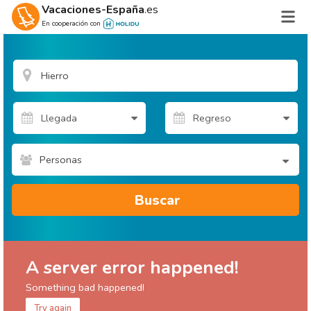
Vacaciones-España
.es
En cooperación con
Personas
Buscar
A server error happened!
Something bad happened!
Try again