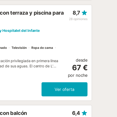
on terraza y piscina para
8,7
28
opiniones
 y Hospitalet del Infante
onado
Televisión
Ropa de cama
desde
ión privilegiada en primera línea
67 €
ad de sus aguas. El centro de L'
 para pasar unos días de relax en
por noche
r de la absoluta tranquilidad de las
ividades al aire libre. Hay un amplio
IBUCIÓN: - Salón comedor con aire
Ver oferta
un sofá cama doble. - Cocina con
principal con cama de matrimonio y
año completo con bañera. - Hay un
l apartamento se anuncia con 1 solo
 con balcón
6,4
 piscinas (Una para adultos y otra