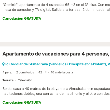
"Geminis", apartamento de 4 estancias 65 m2 en el 3° piso. Con mobi
mesa de comedor y TV digital. Salida a la terraza. 2 dorm., cada h
(135 cm). 1 dorm. con 1 cama (90 cm), 1 x 2 literas (90 cm). Cocina 
Cancelación GRATUITA
tostadora, hervidor de agua eléctrico, microondas) con barra ame
acondicionado. Ningún tipo de calefacción. Terraza 6 m2. Muebles de
dispone de: lavadora, plancha, secador de pelo. Internet (Wifi, grat
a la casa. A tener en cuenta: sin ascensor. HUTT-000157 // Reg. Nr.
ESFCTU00004300100052632800000000000000000HUTT-00015
Apartamento de vacaciones para 4 personas, c
lo Codolar de l'Almadrava (Vandellòs i l'Hospitalet de l'Infant), 
4 pers.
2 dormitorios
42 m²
10 m de la costa
Terraza
Televisión
Bonita casa a 40 metros de la playa de la Almadraba con espectacu
habitaciones dobles, una con cama de matrimonio y el otro con do
con sofá y cocina equipada y con lavadora. Arriba hay una terraza 
Cancelación GRATUITA
cerca de la fantástica playa de la Almadrava, ideal para familias. Es
familias y grupos de adultos responsables, pero no permite evento