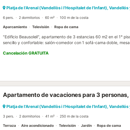
para niños). INFORMACIÓN IMPORTANTE: - No se aceptan reservas 
sólo en el salón. - Parking opcional con suplemento y bajo petición y
Platja de l'Arenal (Vandellòs i l'Hospitalet de l'Infant), Vandellós
temporada. - Tasa turística no incluida en el precio del alojamiento. 
6 pers.
2 dormitorios
60 m²
100 m de la costa
Aparcamiento
Televisión
Ropa de cama
"Edificio Beausoleil", apartamento de 3 estancias 60 m2 en el 1° pi
sencillo y confortable: salón-comedor con 1 sofá-cama doble, mesa 
balcón. 1 dorm. con 1 cama de matrimonio (150 cm, 190 cm de long
Cancelación GRATUITA
Cocina (4 fogones, horno, tostadora, hervidor de agua eléctrico, mic
Ducha/WC, WC separado, ducha hidromasaje. Ningún tipo de calefac
alojamiento dispone de: lavadora, plancha, secador de pelo. A tene
mascota / perro. Sin ascensor. HUTT010185...
Apartamento de vacaciones para 3 personas, 
Platja de l'Arenal (Vandellòs i l'Hospitalet de l'Infant), Vandellós
3 pers.
2 dormitorios
41 m²
250 m de la costa
Terraza
Aire acondicionado
Televisión
Jardín
Ropa de cama