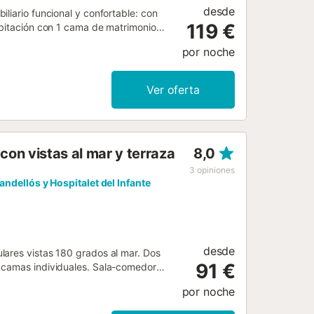
desde
liario funcional y confortable: con
119 €
abitación con 1 cama de matrimonio
(3 fogones, horno, lavavajillas,
por noche
ricana. Baño/WC, ducha/WC. Aire
 terraza. Vista al mar. El alojamiento
is). Plaza de aparcamiento n. 19 junto
Ver oferta
:
79...
on vistas al mar y terraza
8,0
3
opiniones
Vandellós y Hospitalet del Infante
desde
lares vistas 180 grados al mar. Dos
91 €
s camas individuales. Sala-comedor
y una terraza en planta baja. Muy
por noche
te alojamiento da la bienvenida a
s o fiestas de jóvenes. DESCRIPCION