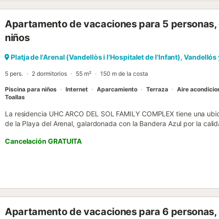
Apartamento de vacaciones para 5 personas, c
niños
Platja de l'Arenal (Vandellòs i l'Hospitalet de l'Infant), Vandellós
5 pers.
2 dormitorios
55 m²
150 m de la costa
Piscina para niños
Internet
Aparcamiento
Terraza
Aire acondici
Toallas
La residencia UHC ARCO DEL SOL FAMILY COMPLEX tiene una ubicac
de la Playa del Arenal, galardonada con la Bandera Azul por la calid
Hospitalet de l'Infant está a 2 km del complejo. Es el lugar perfecto
Cancelación GRATUITA
familia enfrente de la playa. Sin turismo de masas, pudiendo disfruta
playas y de la proximidad de una zona montañosa para practicar act
abanico de posibilidades para explorar por los alrededores. DISTR
acondicionado y salida directa a la terraza con vistas al mar. Hay 
pasaplatos al salón (americana) totalmente equipada. - Dormitorio 
salida a la terraza - Dormitorio infantil con literas. - 1 cuarto de b
segundo baño con la ducha anulada por lo que se considera aseo. E
Apartamento de vacaciones para 6 personas,
baño. El edificio dispone de un jardín comunitario con tumbonas y 2