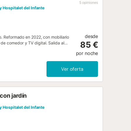
de grupos. - Aire acondicionado
5
opiniones
 disponibilidad. - Piscina exterior de
 y Hospitalet del Infante
Este alojam...
desde
so. Reformado en 2022, con mobiliario
85 €
de comedor y TV digital. Salida al
itud). 1 dorm. con 2 camas (90 cm).
por noche
roondas, cafetera eléctrica).
ción. Balcón. Muebles de terraza. El
r en cuenta: permitido máximo 1
Ver oferta
con jardín
 y Hospitalet del Infante