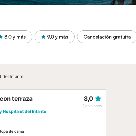
8,0
y más
9,0
y más
Cancelación gratuita
 del Infante
con terraza
8,0
2
opiniones
 y Hospitalet del Infante
Ropa de cama