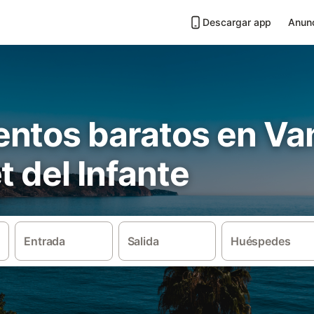
Descargar app
Anunc
ntos baratos en Van
t del Infante
Entrada
Salida
Huéspedes