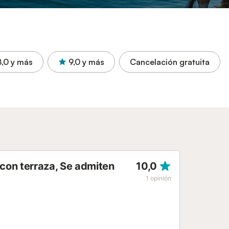
8,0
y más
9,0
y más
Cancelación gratuita
con terraza, Se admiten
10,0
1
opinión