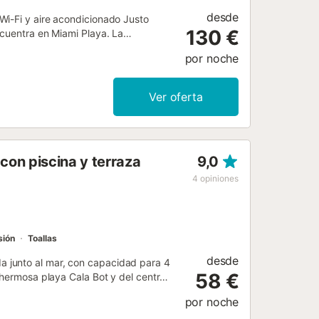
desde
Wi-Fi y aire acondicionado Justo
130 €
ncuentra en Miami Playa. La
ama para 2 personas, una cocina bien
por noche
hasta 4 personas. Los servicios
s), televisión, aire acondicionado y
 con balcón donde podrás disfrutar de
Ver oferta
terior compartida con piscina.
Playa Cristal, así como la Playa del
e compañía. No se permite fumar ni
ra mayor comodidad durante su
on piscina y terraza
9,0
4
opiniones
sión
Toallas
desde
 junto al mar, con capacidad para 4
58 €
 hermosa playa Cala Bot y del centro
ntoresca playa Cala Bot, ideal para
por noche
endas, restaurantes y cafés para