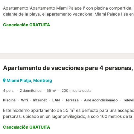
Apartamento 'Apartamento Miami Palace I' con piscina compartida, 
delante de la playa, el apartamento vacacional Miami Palace I se e
propiedad de una planta consta de una sala de estar con un sofá c
Cancelación GRATUITA
equipada, 1 dormitorio y 1 baño con ducha, por lo que puede alojar 
adicionales incluyen Wi-Fi de alta velocidad (apto para videollamada
lavadora. Este alquiler vacacional ofrece una zona exterior privada
vistas al mar. Los huéspedes también pueden acceder a una zona ex
Durante su estancia, el anfitrión recomienda descubrir las calas y la 
Rui, ideal para quienes viajan con mascotas. Se admite un animal d
celebrar eventos. Sábanas y toallas de calidad están incluidas pa
Apartamento de vacaciones para 4 personas, c
estancia....
Miami Platja, Montroig
4 pers.
2 dormitorios
55 m²
200 m de la costa
Piscina
Wifi
Internet
LAN
Terraza
Aire acondicionado
Televi
Este moderno apartamento de 55 m² es perfecto para una escapada
personas, ubicado en un lugar privilegiado, a solo 100 metros de la
de Miami Platja, con todos los servicios al alcance A 100 m de la pi
Cancelación GRATUITA
disfrutar del sol y el mar A 100 m del centro de Miami Platja, con ti