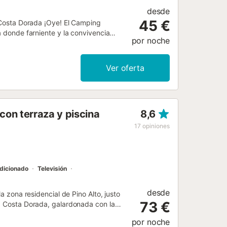
desde
45 €
l Costa Dorada ¡Oye! El Camping
a donde farniente y la convivencia
por noche
 práctica, soleado y se volvió
nt-roig del Camp, en el corazón del
a: vaya de su terraza al mar en unos
Ver oferta
seguridad de los niñosclima
ciones en Placeacceso privilegiado a
micas (en temporada alta): torneos
3 a 16 años de edad bienvenidos a
on terraza y piscina
8,6
miliaServicios " convivencia
ack bar y tomar platosXiringuito
17
opiniones
 al océanoSupermercado con depósito
 ropa (cama y aseo) y kits para
stivasDiscoveries in
dicionado
Televisión
desde
na residencial de Pino Alto, justo
73 €
la Costa Dorada, galardonada con la
calidad de sus servicios. Cuenta con
por noche
a. Disponemos de varios