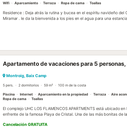
Wifi
Aparcamiento
Terraza
Ropa de cama
Toallas
Residence : Deja atrás la rutina y bucea en el espíritu navideño de
Miramar . le da la bienvenida a los pies en el agua para una estanci
mediterránea son reyes. Esta es la dirección ideal para un Escapada
decididamente hacia el mar. Framework " EnvironmentSituado en Mo
Costa Dorada (Tarragona)Acceso directo a una gran playa arena fin
pocos pasos!Sitio humano, tranquilo y sombreado, perfecto para la 
mediterráneo ideal para una estancia relajanteActividades & Instala
la playa para un baño inolvidable y puestas de solActividades diná
deportivos, diversas actividades e iniciacionesKids & Teen Clubs: 
Apartamento de vacaciones para 5 personas, c
jugar juegos y jugar actividadesZona de juegos para compartir la fa
"Restauración completa : Restaurante de especialidades locales, Sn
(Beach bar) se abre en temporada alta para tomar un vaso frente
Montroig, Baix Camp
de pan y pasteles frescosServicios práctico: lavandería, alquiler de
5 pers.
2 dormitorios
59 m²
100 m de la costa
bebésBarbacoa disponibles en algunos alojamientos para parrillas fe
ProximityPortAven...
Piscina
Internet
Aparcamiento en la propiedad
Terraza
Aire acon
Ropa de cama
Toallas
El complejo UHC LOS FLAMENCOS APARTMENTS está ubicado en la zo
enfrente de la famosa Playa de Cristal. Una de las más bonitas de 
Bandera Azul por sus aguas turquesas, su arena fina y dorada y la 
Cancelación GRATUITA
una amplia zona comunitaria con piscina y acceso directo a la play