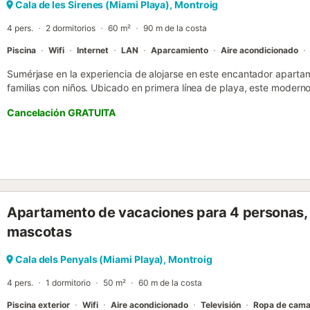
Cala de les Sirenes (Miami Playa), Montroig
4 pers.
2 dormitorios
60 m²
90 m de la costa
Piscina
Wifi
Internet
LAN
Aparcamiento
Aire acondicionado
Sumérjase en la experiencia de alojarse en este encantador aparta
familias con niños. Ubicado en primera línea de playa, este moderno
cuenta con dos dormitorios y capacidad para cuatro personas. Co
Cancelación GRATUITA
confortable, el apartamento de 60 m² ofrece vistas de ensueño al m
perfecto para el descanso y la relajación. Las vistas al mar son v
permitiéndole disfrutar de la belleza de una salida de sol sobre el
Cada mañana podrá contemplar cómo los primeros rayos del sol ilum
cielo en una paleta de colores cálidos y dorados que se reflejan en 
La ubicación es inmejorable. A solo 20 metros de la hermosa playa 
metros de la "Cala dels Vianesos", podrá disfrutar del mar casi al sa
Apartamento de vacaciones para 4 personas, 
acogedor "Restaurante Chez Lorenzo" a tan solo 50 metros y el popu
metros. Para su comodidad, el "Supermercat Michelangelo" está a
mascotas
"Consum" a 800 metros. El centro de Miami Platja se encuentra a s
tiendas y más opciones de entretenimiento. Si desea aventurarse un
Cala dels Penyals (Miami Playa), Montroig
Camb...
4 pers.
1 dormitorio
50 m²
60 m de la costa
Piscina exterior
Wifi
Aire acondicionado
Televisión
Ropa de cam