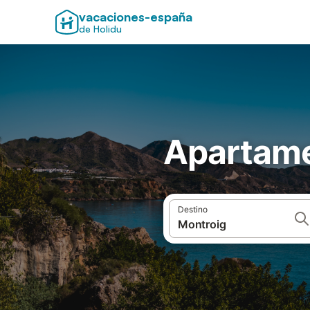
vacaciones-españa
de Holidu
Apartame
Destino