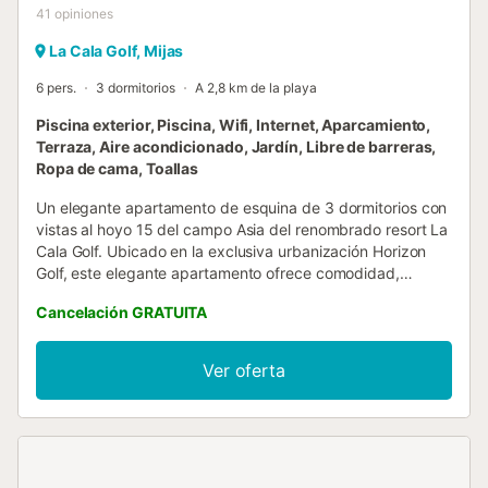
41
opiniones
La Cala Golf, Mijas
6 pers.
3 dormitorios
A 2,8 km de la playa
Piscina exterior, Piscina, Wifi, Internet, Aparcamiento,
Terraza, Aire acondicionado, Jardín, Libre de barreras,
Ropa de cama, Toallas
Un elegante apartamento de esquina de 3 dormitorios con
vistas al hoyo 15 del campo Asia del renombrado resort La
Cala Golf. Ubicado en la exclusiva urbanización Horizon
Golf, este elegante apartamento ofrece comodidad,
privacidad y vida de resort. Relájese en la gran terraza
Cancelación GRATUITA
privada, disfrute de la piscina comunitaria con tumbonas y
zona infantil, y dé un corto paseo hasta la casa club, el spa
y las comodidades del hotel. En el interior, encontrará 3
Ver oferta
dormitorios con dos camas individuales y armarios
empotrados, 2 baños y un luminoso salón de planta abierta
con cocina totalmente equipada. Cene en el interior o al
aire libre en la terraza mientras disfruta de las tranquilas
vistas al golf. Se incluye aparcamiento subterráneo