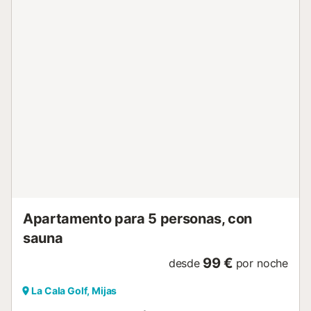
que su mirada se pierda en el extenso paisaje. Date un
refrescante chapuzón en la piscina, regálate una copa de
vino bien fría en el acogedor salón y charla mientras se
pone el sol. Pasee por las estrechas calles del casco
antiguo de Mijas y haga una parada en uno de los
pintorescos bares de tapas. Camine por los pintorescos
senderos costeros y tome el sol en las playas de La Cala
de Mijas o Fuengirola. Descubra Marbella y Benalmádena,
visite la Alcazaba de Málaga o los jardines botánicos de
Benalmádena y participe en una cata de vinos....
Apartamento para 5 personas, con
sauna
99 €
desde
por noche
La Cala Golf, Mijas