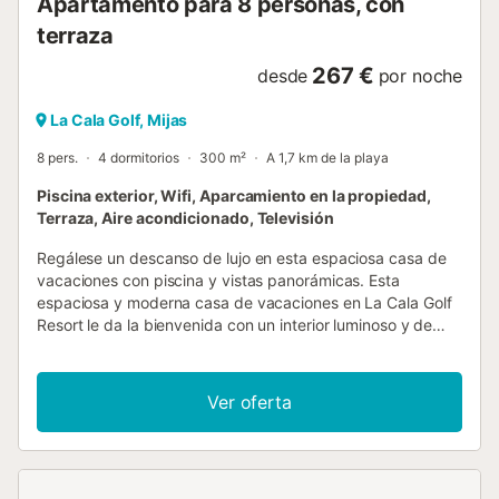
Apartamento para 8 personas, con
terraza
267 €
desde
por noche
La Cala Golf, Mijas
8 pers.
4 dormitorios
300 m²
A 1,7 km de la playa
Piscina exterior, Wifi, Aparcamiento en la propiedad,
Terraza, Aire acondicionado, Televisión
Regálese un descanso de lujo en esta espaciosa casa de
vacaciones con piscina y vistas panorámicas. Esta
espaciosa y moderna casa de vacaciones en La Cala Golf
Resort le da la bienvenida con un interior luminoso y de
alta calidad, donde se puede escapar de todo con amigos
o familiares en un ambiente elegante. Disfrute de las
delicias culinarias y tome asiento en la acogedora zona de
Ver oferta
comedor. Póngase cómodo en el acogedor sofá para
entablar estimulantes conversaciones y vea una
emocionante serie después de un largo día. En su elegante
terraza, podrá disfrutar de un amplio desayuno y dejar