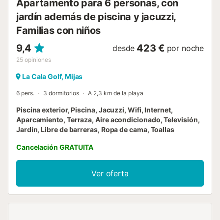
Apartamento para 6 personas, con
Microondas - Tetera - Barbacoa en el patio Normas de la
jardín además de piscina y jacuzzi,
Ca...
Familias con niños
9,4
423 €
desde
por noche
25
opiniones
La Cala Golf, Mijas
6 pers.
3 dormitorios
A 2,3 km de la playa
Piscina exterior, Piscina, Jacuzzi, Wifi, Internet,
Aparcamiento, Terraza, Aire acondicionado, Televisión,
Jardín, Libre de barreras, Ropa de cama, Toallas
Cancelación GRATUITA
Ver oferta