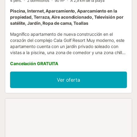
4 pers.
2 dormitorios
90 m²
A 2,9 km de la playa
Piscina, Internet, Aparcamiento, Aparcamiento en la
propiedad, Terraza, Aire acondicionado, Televisión por
satélite, Jardín, Ropa de cama, Toallas
Magnífico apartamento de nueva construcción en el
corazón del complejo Cala Golf Resort Muy moderno, este
apartamento cuenta con un jardín privado soleado con
vistas a la piscina, una zona de comedor y una zona chill
out. Amueblado con buen gusto, ofrece 2 cómodas
Cancelación GRATUITA
habitaciones y 2 baños, uno de ellos en suite, y una cocina
abierta al salón para disfrutar al máximo de su estancia
con amigos o en familia. La residencia se encuentra a 9 km
Ver oferta
del encantador pueblo de La Cala de Mijas con sus
comercios, supermercados, restaurantes, etc. Le
encantará perderse por sus callejuelas o pasear junto al
mar por el paseo marítimo. El complejo Cala Golf Resort y
su hotel-restaurante se encuentran a tan solo 1 km, una
ubicación ideal para los amantes del golf. - Se recomienda
vehículo Por favor, tenga en cuenta que para su
comodidad proporcionamos un PACK DE BIENVENIDA DE
PRIMERA NECESIDAD con mini-dosis de champú, gel de