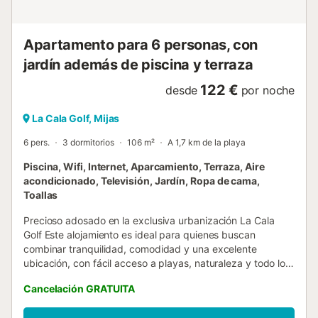
disfrutar de lo m...
Apartamento para 6 personas, con
jardín además de piscina y terraza
122 €
desde
por noche
La Cala Golf, Mijas
6 pers.
3 dormitorios
106 m²
A 1,7 km de la playa
Piscina, Wifi, Internet, Aparcamiento, Terraza, Aire
acondicionado, Televisión, Jardín, Ropa de cama,
Toallas
Precioso adosado en la exclusiva urbanización La Cala
Golf Este alojamiento es ideal para quienes buscan
combinar tranquilidad, comodidad y una excelente
ubicación, con fácil acceso a playas, naturaleza y todo lo
que ofrece la Costa del Sol. Amueblada de forma cómoda
Cancelación GRATUITA
y contemporánea, en el corazón de la Costa del Sol y a 40
km del aeropuerto de Málaga, esta casa es perfecta para