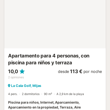
incluye su propio baño con amplias duchas a ras de suelo
para mayor comodidad. Después de un día en los
hermosos campos de golf o explorando la región, relájese
en la zona de bienestar o dese un chapuzón en la piscina.
Para mayor comodidad, hay estacionamiento seguro
disponible debajo del edificio, lo que hace de esta casa
una base ideal para una escapada inolvidable a la Costa
del Sol. Por razones de seguridad la casa no se arrendará
a grupos de jovenes...
Apartamento para 4 personas, con
piscina para niños y terraza
10,0
113 €
desde
por noche
2
opiniones
La Cala Golf, Mijas
4 pers.
2 dormitorios
90 m²
A 2,9 km de la playa
Piscina para niños, Internet, Aparcamiento,
Aparcamiento en la propiedad, Terraza, Aire