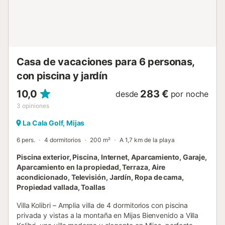
No disponible - Muebles de jardín Animales adicionales -
Los importes indicados están sujetos a cambios durante la
temporada y son meramente informativos. Deben
abonarse in situ. No se admiten animales de categoría 1 y
2. - Animales adicionales: No se admiten mascotas en
todas categorías Información de llegada - Hora de llegada:
Casa de vacaciones para 6 personas,
Abierto desde 16:00 - ...
con piscina y jardín
10,0
283 €
desde
por noche
3
opiniones
La Cala Golf, Mijas
6 pers.
4 dormitorios
200 m²
A 1,7 km de la playa
Piscina exterior, Piscina, Internet, Aparcamiento, Garaje,
Aparcamiento en la propiedad, Terraza, Aire
acondicionado, Televisión, Jardín, Ropa de cama,
Propiedad vallada, Toallas
Villa Kolibri – Amplia villa de 4 dormitorios con piscina
privada y vistas a la montaña en Mijas Bienvenido a Villa