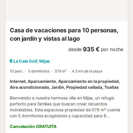
Casa de vacaciones para 10 personas,
con jardín y vistas al lago
935 €
desde
por noche
La Cala Golf, Mijas
10 pers.
5 dormitorios
579 m²
A 3 km de la playa
Internet, Aparcamiento, Aparcamiento en la propiedad,
Aire acondicionado, Jardín, Propiedad vallada, Toallas
Bienvenido a nuestra hermosa villa en Mijas, un refugio
perfecto para familias que buscan crear recuerdos
inolvidables. Esta espaciosa propiedad de 579 m² cuenta
con 5 dormitorios acogedores y capacidad para 8
personas, ofreciendo el espacio ideal para disfrutar juntos
Cancelación GRATUITA
con total comodidad. La villa destaca por su excepcional