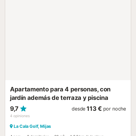
gratuito para un coche. 🚫 Tenga en cuenta: esta es una
comunidad residencial tranquila. No se permiten fiestas,
música alta ni ruidos nocturnos. Se espera que los
huéspedes respeten el entorno tranquilo y a los vecinos.
Perfecto para familias, golfistas o cualquiera que busque
una escapada tranquila en el corazón de La Cala Golf
Resort. Se aplicará un suplemento de 50 EUR (a pagar
localmente) por cualquier llegada/check-in en horarios no
habituales (entre las 22:30 y las 7:00). - NO FIESTAS - NO
RUIDOS en la terraza entre las 22:00 y las 8:00 - NO
MÚSICA en la terraza - NO grupos del mismo sexo
(despedidas de soltero o soltera) que no sean golfistas....
Apartamento para 4 personas, con
jardín además de terraza y piscina
9,7
113 €
desde
por noche
4
opiniones
La Cala Golf, Mijas