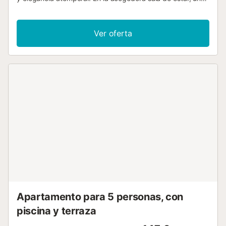
cómoda zona de estar le invita a pasar horas charlando y
tomando café juntos. Vean la última serie o escuchen un
podcast interesante antes de probar juntos recetas
Ver oferta
regionales en la cocina. Sumérgete en la piscina
compartida, nada unos largos o date un refrescante
chapuzón. Desayune en la terraza y disfrute de una
maravillosa vista del paisaje con palmeras sobre un
impresionante telón de fondo montañoso. Disfrute de días
de relax en la amplia playa de arena de La Cala de Mijas,
pasee por el cuidado paseo marítimo y descubra
pequeños restaurantes y mercados en el centro de la
ciudad. Haga excursiones a los alrededores y visite el
encantador pueblo de Mijas, con sus casas blancas, o
explore la animada ciudad costera de Fuengirola, con su
puerto, su zoo y sus largas playas....
Apartamento para 5 personas, con
piscina y terraza