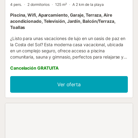
4 pers.
2 dormitorios
125 m²
A 2 km de la playa
Piscina, Wifi, Aparcamiento, Garaje, Terraza, Aire
acondicionado, Televisión, Jardín, Balcón/Terraza,
Toallas
¿Listo para unas vacaciones de lujo en un oasis de paz en
la Costa del Sol? Esta moderna casa vacacional, ubicada
en un complejo seguro, ofrece acceso a piscina
comunitaria, sauna y gimnasio, perfectos para relajarse y
rejuvenecer. Desde la espaciosa terraza, disfrute de
Cancelación GRATUITA
impresionantes vistas al campo de golf y al mar cristalino,
comenzando cada día con estilo. Ideal para familias,
parejas o grupos de amigos, este paraíso del golf ofrece
Ver oferta
un alojamiento cómodo y elegante. Enclavada entre la
belleza natural de la Sierra de Mijas y el Mediterráneo, la
propiedad está rodeada de tres prestigiosos campos de
golf en La Cala de Mijas. Ubicada entre Málaga y Marbella,
está a solo 25 minutos en coche del aeropuerto. La
distribución diáfana incluye una elegante cocina
totalmente equipada que da al luminoso salón a través de
puertas correderas de cristal, que conectan a la
perfección con la terraza orientada al sur. Cada dormitorio