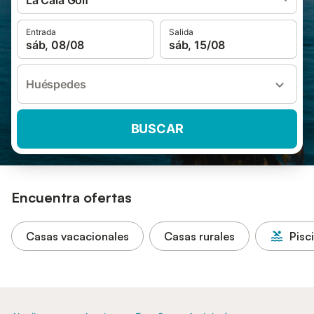
La Cala Golf
Entrada
Salida
sáb, 08/08
sáb, 15/08
Huéspedes
BUSCAR
Encuentra ofertas
Casas vacacionales
Casas rurales
Pisc