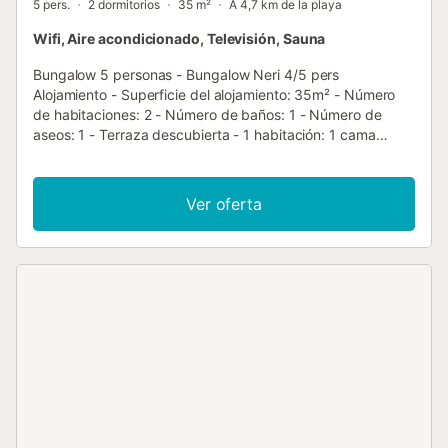
5 pers.
2 dormitorios
35 m²
A 4,7 km de la playa
Wifi, Aire acondicionado, Televisión, Sauna
Bungalow 5 personas - Bungalow Neri 4/5 pers
Alojamiento - Superficie del alojamiento: 35m² - Número
de habitaciones: 2 - Número de baños: 1 - Número de
aseos: 1 - Terraza descubierta - 1 habitación: 1 cama
doble - 1 habitación: 2 camas individuales, 1 litera para 1
persona - Si eres de los que creen que la decoración es un
factor decisivo a la hora de elegir alojamiento, prepárate
Ver oferta
para enamorarte del Neri. Estos bungalows destacan por
su diseño y estilo, ya que se ha cuidado hasta el último
detalle para que su estancia sea inolvidable. Equipamiento
adicional - Aire acondicionado: Incluido en el precio -
Calefacción - Televisión: Incluido en el precio - El
alojamiento no dispone de plaza de aparcamiento, pero
puede contratarse a la llegada. Esto tiene un coste
adicional y las plazas son limitadas. - Tipo de cocina:
Espacio cocina - Placa de gas - Microondas - Nevera -
Vajilla y utensilios de cocina - Cafetera eléctrica -
Lavavajillas - Ropa de cama: No disponible - Edredones o
mantas incluidos - Almohadas incluidas - Ropa de baño: