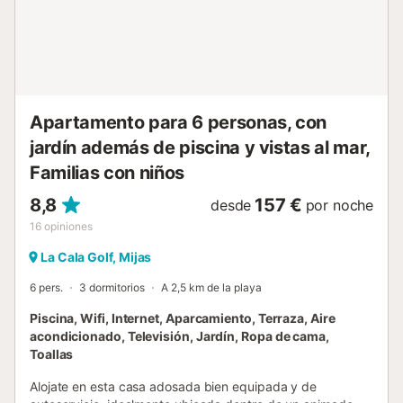
ducha, jabón y 1 rollo de papel higiénico por baño, así
como algunas cápsulas de café y para el lavavajillas (que
no se repondrán durante la estancia). No podemos
hacernos responsables en caso de cierre de piscinas por
decisión de la comunidad de propietarios o decisión
regional debido a las restricciones de agua implementadas
en períodos de sequía....
Apartamento para 6 personas, con
jardín además de piscina y vistas al mar,
Familias con niños
8,8
157 €
desde
por noche
16
opiniones
La Cala Golf, Mijas
6 pers.
3 dormitorios
A 2,5 km de la playa
Piscina, Wifi, Internet, Aparcamiento, Terraza, Aire
acondicionado, Televisión, Jardín, Ropa de cama,
Toallas
Alojate en esta casa adosada bien equipada y de