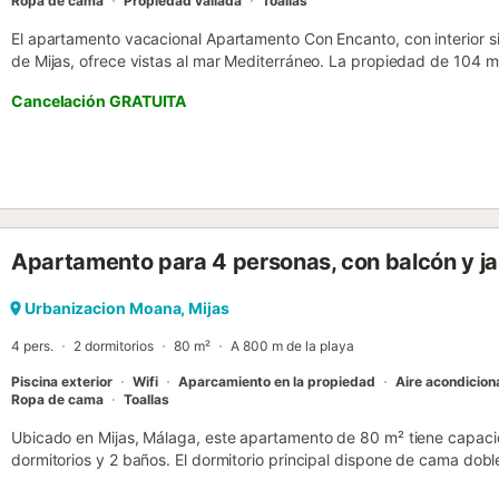
Ropa de cama
Propiedad vallada
Toallas
El apartamento vacacional Apartamento Con Encanto, con interior s
de Mijas, ofrece vistas al mar Mediterráneo. La propiedad de 104 m
cocina bien equipada, 2 dormitorios y 2 baños, por lo que puede alo
Cancelación GRATUITA
adicionales incluyen Wi-Fi de alta velocidad (apto para videollamada
el dormitorio principal, ventilador, lavadora, toallas de playa/piscin
niños. Hay cámaras de seguridad y/o dispositivos de grabación de au
exterior privado incluye una terraza descubierta, una terraza cubie
para disfrutar del aire fresco y reuniones al aire libre. La propieda
compartida con piscina abierta todo el año, jardín, piscina infantil y
convenientemente situada cerca de un parque infantil y ofrece fácil
Apartamento para 4 personas, con balcón y ja
Puerto Banús, Málaga y Marbella. Hay varios campos de golf en las 
Fuengirola con Málaga y la Plaza Mayor, así como con supermercado
bares de playa. Hay aparcamiento gratuito en la calle. Las familias
Urbanizacion Moana, Mijas
solicitar una cuna bajo petición. Se permite un máximo de una masco
4 pers.
2 dormitorios
80 m²
A 800 m de la playa
Piscina exterior
Wifi
Aparcamiento en la propiedad
Aire acondicio
Ropa de cama
Toallas
Ubicado en Mijas, Málaga, este apartamento de 80 m² tiene capaci
dormitorios y 2 baños. El dormitorio principal dispone de cama doble
aire acondicionado y calefacción, mientras que el dormitorio tiene v