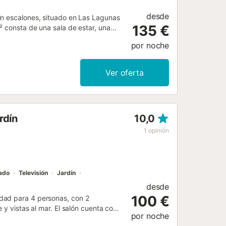
desde
in escalones, situado en Las Lagunas
135 €
² consta de una sala de estar, una
jar hasta 4 personas. Los servicios
por noche
s), televisión, aire acondicionado en
a, así como libros y juguetes para
dio en las instalaciones. El espacio
Ver oferta
rta, un balcón y una barbacoa, ideales
d ofrece acceso a una zona exterior
 ducha exterior. Está
 acceso al aeropuerto, La Cala,
rdín
10,0
cercanías, y un tren conecta
s, restaurantes internacionales y
1
opinión
 con niños son bienvenidas y se puede
ta bajo pre...
nado
Televisión
Jardín
desde
100 €
dad para 4 personas, con 2
 y vistas al mar. El salón cuenta con
por noche
entilador de techo y calefacción.