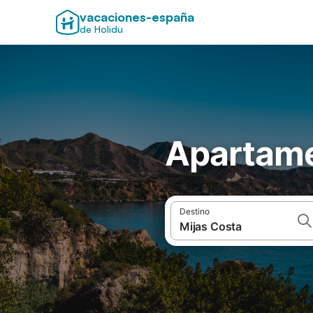
vacaciones-españa
de Holidu
Apartame
Destino