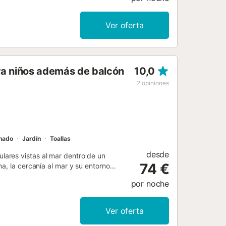
 de comedor. La urbanización le
deporte preferido de los franceses,
y juegos infantiles accesibles de
Ver oferta
as piscinas por decisión de la
nes de agua implementadas durante
sor....
ra niños además de balcón
10,0
2
opiniones
onado
Jardín
Toallas
desde
ares vistas al mar dentro de un
74 €
a, la cercanía al mar y su entorno
- Salón amplio con grandes ventanales
por noche
 - 2 habitaciones, la principal
r. - 2 baños. - Terraza cerraza con
tuado junto a una de las varias
Ver oferta
os de fuengirola y 20-30 minutos de