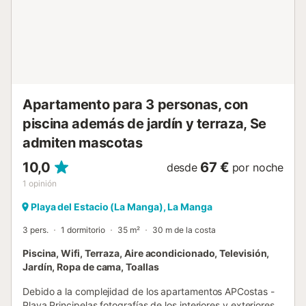
presupuesto). Estancia distribuida por un profesional. A
menos que se indique lo contrario, los servicios como la
limpieza, la ropa de cama, las toallas, etc. no están
incluidos en el precio de este alquiler. Si se admiten
mascotas (información en el anuncio), pueden aplicarse
su...
Apartamento para 3 personas, con
piscina además de jardín y terraza, Se
admiten mascotas
10,0
67 €
desde
por noche
1
opinión
Playa del Estacio (La Manga), La Manga
3 pers.
1 dormitorio
35 m²
30 m de la costa
Piscina, Wifi, Terraza, Aire acondicionado, Televisión,
Jardín, Ropa de cama, Toallas
Debido a la complejidad de los apartamentos APCostas -
Playa Principelas fotografías de los interiores y exteriores