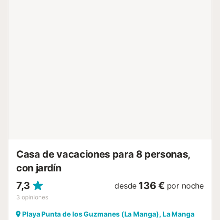
15 de septiembre) y ducha exterior. La propiedad está
ubicada en la playa, a poca distancia a pie de los medios
de transporte público y a 15 minutos a pie de una pista de
tenis. Hay aparcamiento disponible en un garaje. Se
permite una mascota. No se permite fumar ni celebrar
eventos. Este inmueble no dispone de aire acondicionado.
La propiedad no tiene escalones. El edificio dispone de
ascensor....
Casa de vacaciones para 8 personas,
con jardín
7,3
136 €
desde
por noche
3
opiniones
Playa Punta de los Guzmanes (La Manga), La Manga