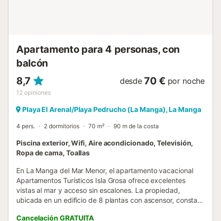
Apartamento para 4 personas, con
balcón
8,7
70 €
desde
por noche
12
opiniones
Playa El Arenal/Playa Pedrucho (La Manga), La Manga
4 pers.
2 dormitorios
70 m²
90 m de la costa
Piscina exterior, Wifi, Aire acondicionado, Televisión,
Ropa de cama, Toallas
En La Manga del Mar Menor, el apartamento vacacional
Apartamentos Turísticos Isla Grosa ofrece excelentes
vistas al mar y acceso sin escalones. La propiedad,
ubicada en un edificio de 8 plantas con ascensor, consta
de una sala de estar, una cocina, 2 dormitorios y 1 baño, y
Cancelación GRATUITA
puede alojar hasta 4 personas. Los servicios adicionales