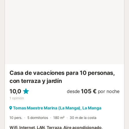
Mar Menor. Practique deportes acuáticos como vela,
kitesurf o stand-up paddle y descubra la especial
naturaleza que rodea las salinas de San Pedro del Pinatar.
También puede visitar la histórica Cartagena, con su teatro
romano, o hacer una excursión a la animada ciudad
portuaria de Murcia....
Casa de vacaciones para 10 personas,
con terraza y jardín
10,0
105 €
desde
por noche
1
opinión
Tomas Maestre Marina (La Manga), La Manga
10 pers.
5 dormitorios
180 m²
30 m de la costa
Wifi, Internet, LAN, Terraza, Aire acondicionado,