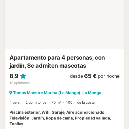
panorámicas del Canal de Veneziola y el Mar
Mediterráneo. La villa es apta para niños y segura, lo que
la hace ideal para familias de todas las edades. Ubicación
privilegiada y servicios cercanos Situada en La Manga, a
pocos pasos de restaurantes, tiendas y un fantástico bar
de playa. Excelente servicio de autobús a solo 500 metros
de distancia, con frecuencia durante la temporada alta y
buenas conexiones fuera de temporada. Características
clave: ✅ Piscina privada y ducha exterior – Sin compartir,
p...
Apartamento para 4 personas, con
jardín, Se admiten mascotas
8,9
65 €
desde
por noche
19
opiniones
Tomas Maestre Marina (La Manga), La Manga
4 pers.
2 dormitorios
70 m²
100 m de la costa
Piscina exterior, Wifi, Garaje, Aire acondicionado,
Televisión, Jardín, Ropa de cama, Propiedad vallada,
Toallas