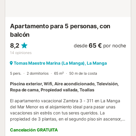
Apartamento para 5 personas, con
balcón
8,2
65 €
desde
por noche
14
opiniones
Tomas Maestre Marina (La Manga), La Manga
5 pers.
2 dormitorios
65 m²
50 m de la costa
Piscina exterior, Wifi, Aire acondicionado, Televisión,
Ropa de cama, Propiedad vallada, Toallas
El apartamento vacacional Zambra 3 - 311 en La Manga
del Mar Menor es el alojamiento ideal para pasar unas
vacaciones sin estrés con tus seres queridos. La
propiedad de 3 plantas, en el segundo piso sin ascensor,
consta de una sala de estar, una cocina, 2 dormitorios y 1
Cancelación GRATUITA
baño, por lo que puede alojar a 5 personas. Los servicios