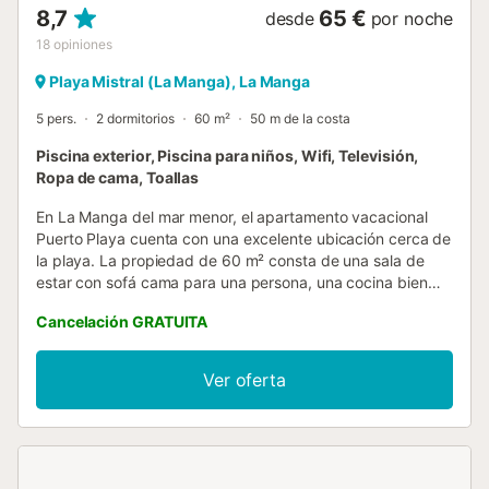
8,7
65 €
desde
por noche
18
opiniones
Playa Mistral (La Manga), La Manga
5 pers.
2 dormitorios
60 m²
50 m de la costa
Piscina exterior, Piscina para niños, Wifi, Televisión,
Ropa de cama, Toallas
En La Manga del mar menor, el apartamento vacacional
Puerto Playa cuenta con una excelente ubicación cerca de
la playa. La propiedad de 60 m² consta de una sala de
estar con sofá cama para una persona, una cocina bien
equipada, 2 dormitorios y 1 baño, por lo que puede alojar a
Cancelación GRATUITA
5 personas. Los servicios adicionales incluyen Wi-Fi de alta
velocidad (apto para videollamadas), televisión y lavadora.
También hay disponible una cuna. Calefactores
Ver oferta
disponibles bajo petición. Este establecimiento dispone de
una zona exterior privada con terraza y balcón. Los
huéspedes también tienen acceso a un espacio exterior
compartido que incluye piscina (abierta del 15 de junio al
15 de septiembre), piscina infantil y ducha exterior. La