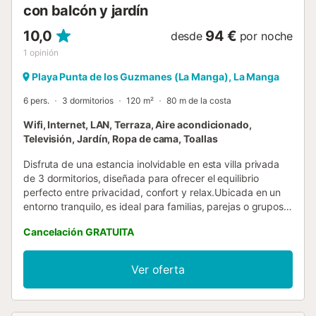
con balcón y jardín
10,0
94 €
desde
por noche
1
opinión
Playa Punta de los Guzmanes (La Manga), La Manga
6 pers.
3 dormitorios
120 m²
80 m de la costa
Wifi, Internet, LAN, Terraza, Aire acondicionado,
Televisión, Jardín, Ropa de cama, Toallas
Disfruta de una estancia inolvidable en esta villa privada
de 3 dormitorios, diseñada para ofrecer el equilibrio
perfecto entre privacidad, confort y relax.Ubicada en un
entorno tranquilo, es ideal para familias, parejas o grupos
reducidos que buscan desconectar.Relájate junto a la
Cancelación GRATUITA
piscina de agua cristalina, toma el sol en las tumbonas o
descansa en las zonas sombreadas. La terraza cubierta
dispone de una amplia mesa de comedor y un acogedor
Ver oferta
salón exterior, perfectos para cenas al aire libre o cócteles
al [hidden] villa está equipada con conexión a internet de
alta velocidad y señal estable en toda la propiedad, ideal