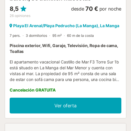
8,5
70 €
desde
por noche
26
opiniones
Playa El Arenal/Playa Pedrucho (La Manga), La Manga
7 pers.
3 dormitorios
95 m²
60 m de la costa
Piscina exterior, Wifi, Garaje, Televisión, Ropa de cama,
Toallas
El apartamento vacacional Castillo de Mar F3 Torre Sur 1b
está situado en La Manga del Mar Menor y cuenta con
vistas al mar. La propiedad de 95 m² consta de una sala
de estar con sofá cama para una persona, una cocina bien
equipada, 3 dormitorios y 2 baños, por lo que puede alojar
Cancelación GRATUITA
a 7 personas. Los servicios adicionales incluyen Wi-Fi de
alta velocidad (apto para videollamadas), televisión y
lavadora. También hay disponible una cuna. Calefactores
Ver oferta
disponibles bajo petición. Este establecimiento cuenta con
una zona exterior privada con terraza descubierta y
balcón. Además, los huéspedes tienen acceso a una zona
exterior compartida con piscina (abierta del 15 de junio al