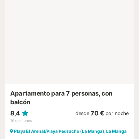
para quienes necesitan teletrabajar, realizar videollamadas
o conectarse a la nube sin interrupciones.Reserva ahora y
disfruta de una escapada con todas las comodidades!
Estancia distribuida por un profesional. A menos que se
indique lo contrario, los servicios como la limpieza, la ropa
de cama, las toallas, etc. no están incluidos en el precio de
este alquiler. Si se admiten mascotas (información en el
anuncio), pueden aplicarse suplementos. Sólo están
presentes los equipos específicamente mencionados en
este anuncio. Los equipos no mencionados no se
consideran presentes. A menos que exista una estación de
carga eléctrica en el alojamiento, está prohibido cargar
vehículos eléctricos....
Apartamento para 7 personas, con
balcón
8,4
70 €
desde
por noche
16
opiniones
Playa El Arenal/Playa Pedrucho (La Manga), La Manga