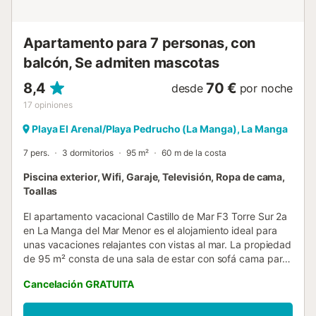
Apartamento para 7 personas, con
balcón, Se admiten mascotas
8,4
70 €
desde
por noche
17
opiniones
Playa El Arenal/Playa Pedrucho (La Manga), La Manga
7 pers.
3 dormitorios
95 m²
60 m de la costa
Piscina exterior, Wifi, Garaje, Televisión, Ropa de cama,
Toallas
El apartamento vacacional Castillo de Mar F3 Torre Sur 2a
en La Manga del Mar Menor es el alojamiento ideal para
unas vacaciones relajantes con vistas al mar. La propiedad
de 95 m² consta de una sala de estar con sofá cama para
una persona, una cocina bien equipada, 3 dormitorios y 2
Cancelación GRATUITA
baños, por lo que puede alojar a 7 personas. Los servicios
adicionales incluyen Wi-Fi de alta velocidad (apto para
videollamadas), televisión y lavadora. También hay