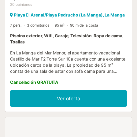
20
opiniones
Playa El Arenal/Playa Pedrucho (La Manga), La Manga
7 pers.
3 dormitorios
95 m²
90 m de la costa
Piscina exterior, Wifi, Garaje, Televisión, Ropa de cama,
Toallas
En La Manga del Mar Menor, el apartamento vacacional
Castillo de Mar F2 Torre Sur 10a cuenta con una excelente
ubicación cerca de la playa. La propiedad de 95 m²
consta de una sala de estar con sofá cama para una
persona, una cocina bien equipada, 3 dormitorios y 2
Cancelación GRATUITA
baños, por lo que puede alojar a 7 personas. Los servicios
adicionales incluyen Wi-Fi de alta velocidad (apto para
videollamadas), televisión y lavadora. También hay
Ver oferta
disponible una cuna. Calefactores disponibles bajo
petición. Este alquiler vacacional ofrece una terraza
exterior privada y un balcón para su disfrute. Además,
tendrá acceso a una piscina exterior compartida (abierta
del 15 de junio al 15 de septiembre) y a una ducha
exterior. La propiedad está ubicada en cerca de la playa.