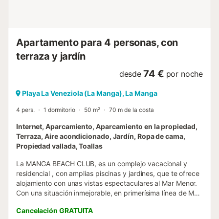
Apartamento para 4 personas, con
terraza y jardín
74 €
desde
por noche
Playa La Veneziola (La Manga), La Manga
4 pers.
1 dormitorio
50 m²
70 m de la costa
Internet, Aparcamiento, Aparcamiento en la propiedad,
Terraza, Aire acondicionado, Jardín, Ropa de cama,
Propiedad vallada, Toallas
La MANGA BEACH CLUB, es un complejo vacacional y
residencial , con amplias piscinas y jardines, que te ofrece
alojamiento con unas vistas espectaculares al Mar Menor.
Con una situación inmejorable, en primerísima línea de Mar
Menor, y a 300 mts del Mar Mediterráneo, el apartamento,
Cancelación GRATUITA
con conexión wifi gratuita, consta de 1 dormitorio, salón