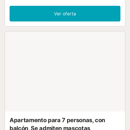
incluyen Wi-Fi de alta velocidad apto para videollamadas,
televisión, aire acondicionado, ventilador y lavadora. El
Ver oferta
apartamento dispone de un espacio exterior privado con
terraza descubierta y balcón. La propiedad ofrece acceso
a una zona exterior compartida con piscina vallada,
abierta del 15 de junio al 15 de septiembre, y ducha
exterior. Está situada en la playa, a poca distancia a pie
del transporte público y a 15 minutos a pie de una pista de
tenis. Hay aparcamiento gratuito en la calle. No se
permiten mascotas, fumar ni celebrar eventos....
Apartamento para 7 personas, con
balcón, Se admiten mascotas