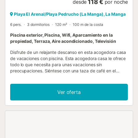
118 €
desde
por noche
Playa El Arenal/Playa Pedrucho (La Manga), La Manga
6 pers.
3 dormitorios
120 m²
100 m de la costa
Piscina exterior, Piscina, Wifi, Aparcamiento en la
propiedad, Terraza, Aire acondicionado, Televisión
Disfrute de un relajante descanso en esta acogedora casa
de vacaciones con piscina. Esta acogedora casa le ofrece
todo lo que necesita para unas vacaciones sin
preocupaciones. Siéntese con una taza de café en el
cómodo sofá, vea las últimas series o escuche un podcast
interesante. Puede probar nuevas recetas en la cocina y
luego disfrutar de una comida de convivencia. Desayune
Ver oferta
tranquilamente en la terraza y saboree el ambiente
mediterráneo. Sumérjase en la piscina para darse un
refrescante chapuzón y luego relájese con una bebida fría.
Por la noche, podréis disfrutar juntos de una barbacoa y
redondear el día con una copa de vino. Disfrute de largos
días en La Manga del Mar Menor en las amplias playas de
arena entre el mar Mediterráneo y la tranquila laguna del