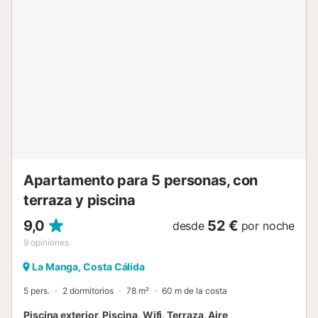
propiedad está ubicada en la playa, a poca distancia a pie
de los medios de transporte público y a 15 minutos a pie
de una pista de tenis. Hay aparcamiento gratuito en la
calle. Se admite un animal de compañía. No se permite
fumar ni celebrar eventos. Este inmueble no dispone de
aire acondicionado. El edificio dispone de ascensor....
Apartamento para 5 personas, con
terraza y piscina
9,0
52 €
desde
por noche
9
opiniones
La Manga, Costa Cálida
5 pers.
2 dormitorios
78 m²
60 m de la costa
Piscina exterior, Piscina, Wifi, Terraza, Aire