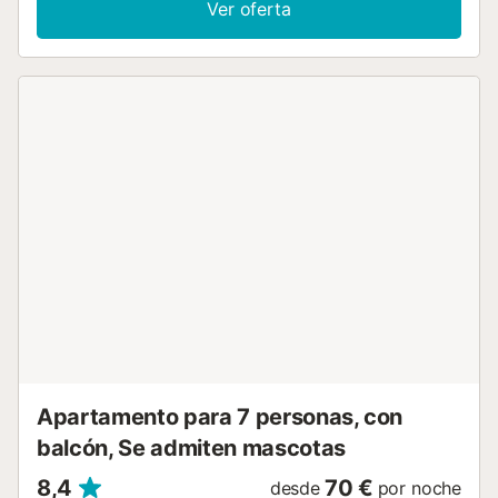
Ver oferta
disponible una cuna. Calefactores disponibles bajo
petición. Este alquiler de vacaciones cuenta con terraza y
balcón privados. Los huéspedes también pueden disfrutar
de una piscina compartida (abierta del 15 de junio al 15 de
septiembre) y una ducha exterior. La propiedad está
ubicada en cerca de la playa y los enlaces de transporte
público están a poca distancia. Se permite un animal de
compañía. No se permite fumar ni celebrar eventos. Este
inmueble no dispone de aire acondicionado. La propiedad
no tiene escalones en el interior. Sin embargo, hay 5
escalones para acceder a la propiedad. El edificio dispone
de ascensor....
Apartamento para 7 personas, con
balcón, Se admiten mascotas
8,4
70 €
desde
por noche