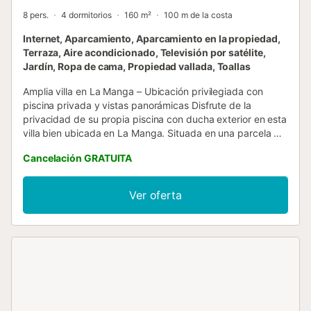
8 pers.
4 dormitorios
160 m²
100 m de la costa
Internet, Aparcamiento, Aparcamiento en la propiedad,
Terraza, Aire acondicionado, Televisión por satélite,
Jardín, Ropa de cama, Propiedad vallada, Toallas
Amplia villa en La Manga – Ubicación privilegiada con
piscina privada y vistas panorámicas Disfrute de la
privacidad de su propia piscina con ducha exterior en esta
villa bien ubicada en La Manga. Situada en una parcela de
645 m², la casa ofrece 160 m² de espacio habitable más
Cancelación GRATUITA
una terraza cubierta de 30 m², perfecta para relajarse al
aire libre. En el interior, la villa cuenta con 4 dormitorios, 2
baños y una cocina totalmente equipada con lavavajillas y
Ver oferta
lavadora. Para su comodidad, se incluyen ropa de cama,
toallas, secador de pelo y aire acondicionado en todas las
habitaciones. Manténgase entretenido con un Smart TV
que ofrece canales internacionales, incluidos del Reino
Unido, y WiFi gratuito. Para familias, la propiedad incluye 4
raquetas de tenis, una cuna y una trona. La calefacción
está disponible para estancias invernales. La
impresionante terraza en la azotea ofrece vistas