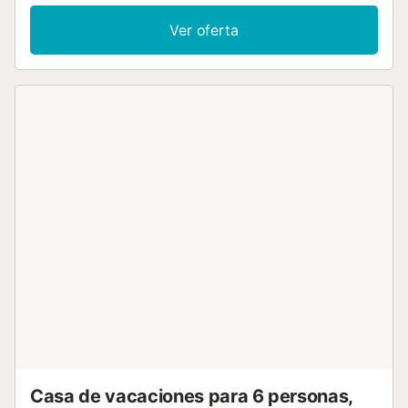
adicionales incluyen Wi-Fi, televisión, aire acondicionado y
lavadora. Este alojamiento cuenta con una zona exterior
Ver oferta
privada con terraza cubierta y balcón. Este alquiler de
vacaciones cuenta con una refrescante piscina
compartida para los calurosos días de verano. La piscina
comunitaria está abierta del 15/06 al 30/09 de 11 AM a 3
PM y de 5 PM a 8 PM. Hay aparcamiento gratuito en la
calle. Se admite un animal de compañía. No se permite
fumar ni celebrar eventos....
Casa de vacaciones para 6 personas,