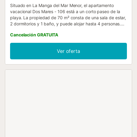
Situado en La Manga del Mar Menor, el apartamento
vacacional Dos Mares - 106 está a un corto paseo de la
playa. La propiedad de 70 m² consta de una sala de estar,
2 dormitorios y 1 baño, y puede alojar hasta 4 personas.
Los servicios adicionales incluyen Wi-Fi, televisión, aire
Cancelación GRATUITA
acondicionado y lavadora. Este alquiler de vacaciones
cuenta con una terraza privada, ideal para relajarse por las
tardes. La propiedad ofrece acceso a una zona exterior
Ver oferta
compartida con piscina abierta del 15 de junio al 15 de
septiembre, jardín, pista de pádel y parque infantil. El
anfitrión recomienda visitar Ensenada del Esparto,
Veneziola y Puerto Deportivo Tomás Maestre. Hay
aparcamiento disponible en un garaje. Se permite una
mascota. No se permite celebrar eventos en esta
propiedad....