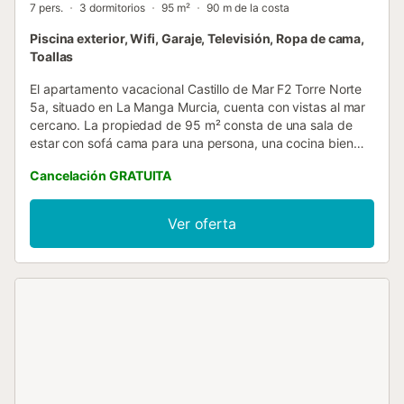
7 pers.
3 dormitorios
95 m²
90 m de la costa
Piscina exterior, Wifi, Garaje, Televisión, Ropa de cama,
Toallas
El apartamento vacacional Castillo de Mar F2 Torre Norte
5a, situado en La Manga Murcia, cuenta con vistas al mar
cercano. La propiedad de 95 m² consta de una sala de
estar con sofá cama para una persona, una cocina bien
equipada, 3 dormitorios y 2 baños, por lo que puede alojar
Cancelación GRATUITA
a 7 personas. Los servicios adicionales incluyen Wi-Fi,
televisión y lavadora. También hay una cuna disponible.
Calentadores disponibles bajo petición. Este alquiler de
Ver oferta
vacaciones cuenta con terraza y balcón privados. Los
huéspedes también pueden disfrutar de una piscina
compartida (abierta del 15 de junio al 15 de septiembre) y
una ducha exterior. La propiedad está ubicada en cerca
de la playa y los enlaces de transporte público están a
poca distancia. Hay aparcamiento disponible en un garaje.
Se permite una mascota. No se permite fumar ni celebrar
eventos. Este inmueble no dispone de aire acondicionado.
La propiedad no tiene escalones. El edificio dispone de
ascensor....