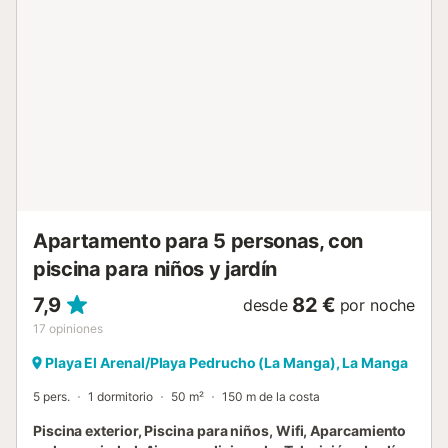
Hay aparcamiento disponible en un garaje. Se permite una
mascota. No se permite fumar ni celebrar eventos. Este
inmueble no dispone de aire acondicionado. La propiedad
no tiene escalones. El edificio dispone de ascensor....
Apartamento para 5 personas, con
piscina para niños y jardín
7,9
82 €
desde
por noche
17
opiniones
Playa El Arenal/Playa Pedrucho (La Manga), La Manga
5 pers.
1 dormitorio
50 m²
150 m de la costa
Piscina exterior, Piscina para niños, Wifi, Aparcamiento