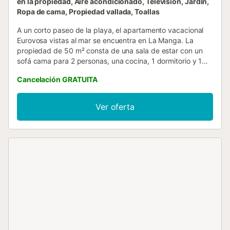
en la propiedad, Aire acondicionado, Televisión, Jardín,
Ropa de cama, Propiedad vallada, Toallas
A un corto paseo de la playa, el apartamento vacacional
Eurovosa vistas al mar se encuentra en La Manga. La
propiedad de 50 m² consta de una sala de estar con un
sofá cama para 2 personas, una cocina, 1 dormitorio y 1
baño, por lo que puede alojar a 5 personas. Los servicios
Cancelación GRATUITA
adicionales incluyen televisión, aire acondicionado,
ventilador y lavadora. Este alojamiento no ofrece: Wi-Fi.
Disfrute de una zona exterior compartida con piscina
Ver oferta
vallada, jardín, piscina infantil, parque infantil y ducha
exterior durante su estancia. Hay una plaza de
aparcamiento disponible en la propiedad y hay
aparcamiento gratuito disponible en la calle. Se permite un
máximo de 2 mascotas. No se permite fumar ni celebrar
eventos. Este establecimiento cuenta con iluminación de
bajo consumo. Este establecimiento cuenta con un
cómodo sistema de auto check-in....