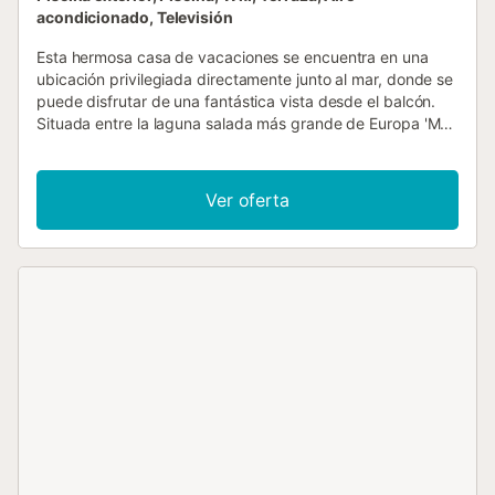
acondicionado, Televisión
Esta hermosa casa de vacaciones se encuentra en una
ubicación privilegiada directamente junto al mar, donde se
puede disfrutar de una fantástica vista desde el balcón.
Situada entre la laguna salada más grande de Europa 'Mar
Menor' y el Mar Mediterráneo, podrá disfrutar de los
beneficios de dos mares a la vez. Este mágico lugar ofrece
una amplia gama de instalaciones y actividades turísticas
Ver oferta
como buceo, golf, equitación, senderismo, compras,
cultura y mucho más. Las excursiones en velero desde el
puerto de Tomás Maestre son muy recomendables....