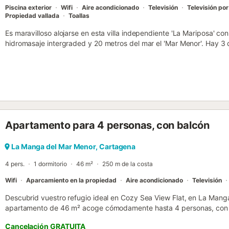
Piscina exterior
Wifi
Aire acondicionado
Televisión
Televisión por
Propiedad vallada
Toallas
Es maravilloso alojarse en esta villa independiente 'La Mariposa' co
hidromasaje intergraded y 20 metros del mar el 'Mar Menor'. Hay 3 
entorno de esta villa le da la sensación de estar en el paraíso. Palm
espacio son las palabras clave de este lugar especial. Esta villa co
se encuentra en la zona muy bien cuidada de 'Estrella de Mar' en el 
20 metros de la playa del mar interior 'Mar Menor'. Usted puede sent
agua, practicar diversos deportes acuáticos o relajarse utilizando la
la propia villa. Disfrutar de descansar en la terraza, despertarse po
vistas al mar, o tener un buen almuerzo en el restaurante adyacente
Apartamento para 4 personas, con balcón
deportivo cercano. Todo es posible. A 20 minutos en coche se en
puede ir a la playa del Mar Mediterráneo. En 'Estrella de Mar' hay v
supermercado a 1,5 km de la casa. Varios grandes supermercados (in
La Manga del Mar Menor, Cartagena
tiendas y centros de entretenimiento se pueden encontrar en el cer
4 pers.
1 dormitorio
46 m²
250 m de la costa
15 minutos en coche. Por supuesto, hay muchos lugares de inte...
Wifi
Aparcamiento en la propiedad
Aire acondicionado
Televisión
Descubrid vuestro refugio ideal en Cozy Sea View Flat, en La Mang
apartamento de 46 m² acoge cómodamente hasta 4 personas, con 1 
vuestra comodidad. Disfrutad de aire acondicionado, ventilador, tel
Cancelación GRATUITA
agradable. Desde el balcón privado podréis contemplar hermosas vi