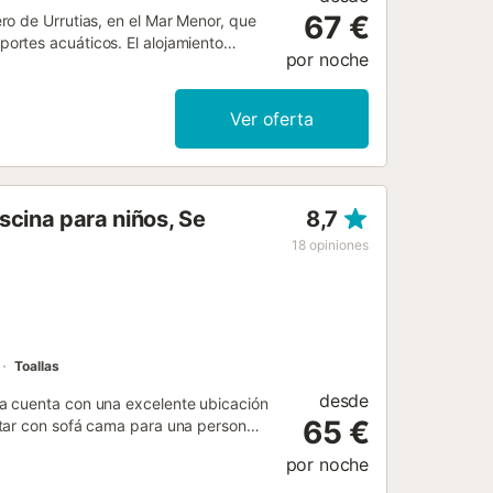
67 €
ro de Urrutias, en el Mar Menor, que
ortes acuáticos. El alojamiento
por noche
na terraza donde podrá disfrutar del
frutar del tiempo juntos. En el
mesa para comer al aire libre. En los
Ver oferta
muy conocidos por sus especialidades
blanque también están cerca....
scina para niños, Se
8,7
18
opiniones
Toallas
desde
a cuenta con una excelente ubicación
65 €
tar con sofá cama para una persona,
alojar a 5 personas. Los servicios
por noche
as), televisión y lavadora. También
ste establecimiento dispone de una