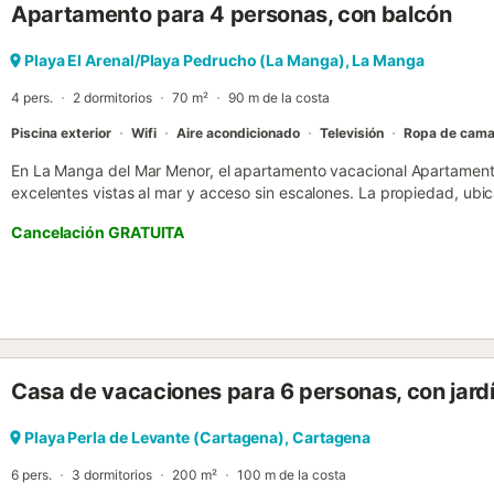
Apartamento para 4 personas, con balcón
dormitorio principal 2 Dormitorios: - Dormitorio principal: Cama dobl
Piscina: - Piscina exterior (de temporada) Información importante:
la puerta principal de la propiedad. No se admiten mascotas. Obras
Playa El Arenal/Playa Pedrucho (La Manga), La Manga
2024 a finales de junio de 2025. La piscina estará cerrada en mayo y
4 pers.
2 dormitorios
70 m²
90 m de la costa
Piscina exterior
Wifi
Aire acondicionado
Televisión
Ropa de cam
En La Manga del Mar Menor, el apartamento vacacional Apartamentos
excelentes vistas al mar y acceso sin escalones. La propiedad, ubic
ascensor, consta de una sala de estar, una cocina, 2 dormitorios y 1
Cancelación GRATUITA
personas. Los servicios adicionales incluyen Wi-Fi de alta velocidad
aire acondicionado, ventilador y lavadora. El apartamento dispone 
terraza descubierta y balcón. La propiedad ofrece acceso a una zo
vallada, abierta del 15 de junio al 15 de septiembre, y ducha exterio
distancia a pie del transporte público y a 15 minutos a pie de una 
gratuito en la calle. No se permiten mascotas, fumar ni celebrar even
Casa de vacaciones para 6 personas, con jard
Playa Perla de Levante (Cartagena), Cartagena
6 pers.
3 dormitorios
200 m²
100 m de la costa