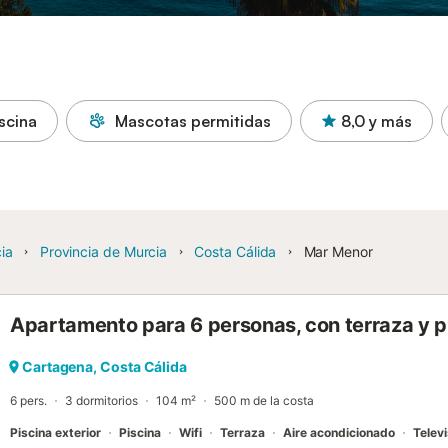
scina
Mascotas permitidas
8,0
y más
ia
Provincia de Murcia
Costa Cálida
Mar Menor
Apartamento para 6 personas, con terraza y p
Cartagena, Costa Cálida
6 pers.
3 dormitorios
104 m²
500 m de la costa
Piscina exterior
Piscina
Wifi
Terraza
Aire acondicionado
Televi