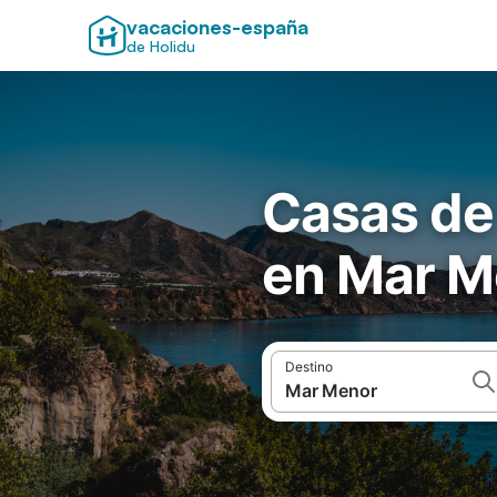
vacaciones-españa
de Holidu
Casas de
en Mar M
Destino