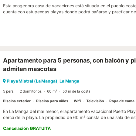
Esta acogedora casa de vacaciones está situada en el pueblo coste
cuenta con estupendas playas donde podrá bañarse y practicar dep
ofrece tres amplios dormitorios, uno de los cuales tiene acceso a u
desayuno al sol. El amplio y moderno salón-comedor es ideal para dis
exterior, hay una piscina para refrescarse, una barbacoa y una gran 
alrededores encontrará pueblos como Alcáceres o Cabo de Palos, 
arroceras. El campo de golf Manga Club y el Parque Natural de Cal
Apartamento para 5 personas, con balcón y pi
admiten mascotas
Playa Mistral (La Manga), La Manga
5 pers.
2 dormitorios
60 m²
50 m de la costa
Piscina exterior
Piscina para niños
Wifi
Televisión
Ropa de cama
En La Manga del mar menor, el apartamento vacacional Puerto Play
cerca de la playa. La propiedad de 60 m² consta de una sala de es
una cocina bien equipada, 2 dormitorios y 1 baño, por lo que puede 
Cancelación GRATUITA
adicionales incluyen Wi-Fi de alta velocidad (apto para videollamad
hay disponible una cuna. Calefactores disponibles bajo petición. E