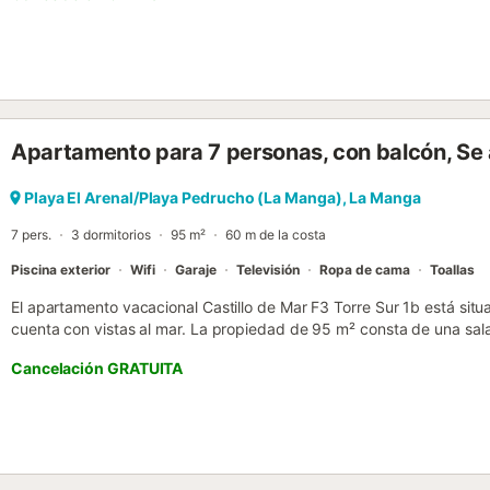
perfecta, cerca de la playa para que podáis acceder fácilmente al m
manteneros activos durante las vacaciones, hay una pista de tenis a
apartamento ofrece aparcamiento compartido en el recinto para 1 v
vosotros. Tened en cuenta que no se permiten eventos en la propied
Apartamento para 7 personas, con balcón, S
Playa El Arenal/Playa Pedrucho (La Manga), La Manga
7 pers.
3 dormitorios
95 m²
60 m de la costa
Piscina exterior
Wifi
Garaje
Televisión
Ropa de cama
Toallas
El apartamento vacacional Castillo de Mar F3 Torre Sur 1b está si
cuenta con vistas al mar. La propiedad de 95 m² consta de una sal
persona, una cocina bien equipada, 3 dormitorios y 2 baños, por lo
Cancelación GRATUITA
servicios adicionales incluyen Wi-Fi de alta velocidad (apto para vid
También hay disponible una cuna. Calefactores disponibles bajo pet
con una zona exterior privada con terraza descubierta y balcón. A
una zona exterior compartida con piscina (abierta del 15 de junio al
La propiedad está ubicada en la playa, a poca distancia a pie de lo
minutos a pie de una pista de tenis. Hay aparcamiento disponible e