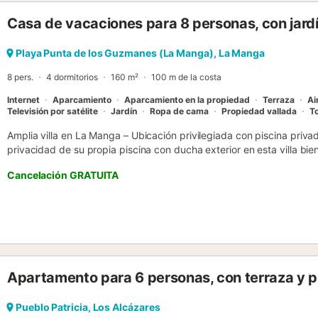
No se permite fumar ni celebrar eventos. Este inmueble no dispone
Casa de vacaciones para 8 personas, con jard
no tiene escalones. El edificio dispone de ascensor....
Playa Punta de los Guzmanes (La Manga), La Manga
8 pers.
4 dormitorios
160 m²
100 m de la costa
Internet
Aparcamiento
Aparcamiento en la propiedad
Terraza
Ai
Televisión por satélite
Jardín
Ropa de cama
Propiedad vallada
To
Amplia villa en La Manga – Ubicación privilegiada con piscina priva
privacidad de su propia piscina con ducha exterior en esta villa b
una parcela de 645 m², la casa ofrece 160 m² de espacio habitable
Cancelación GRATUITA
perfecta para relajarse al aire libre. En el interior, la villa cuenta c
totalmente equipada con lavavajillas y lavadora. Para su comodidad
secador de pelo y aire acondicionado en todas las habitaciones. M
TV que ofrece canales internacionales, incluidos del Reino Unido, y Wi
propiedad incluye 4 raquetas de tenis, una cuna y una trona. La cal
estancias invernales. La impresionante terraza en la azotea ofrece
Veneziola y el Mar Mediterráneo. La villa es apta para niños y segura
Apartamento para 6 personas, con terraza y p
todas las edades. Ubicación privilegiada y servicios cercanos Sit
restaurantes, tiendas y un fantástico bar de playa. Excelente servi
distancia, con frecuencia durante la temporada alta y buenas cone
Pueblo Patricia, Los Alcázares