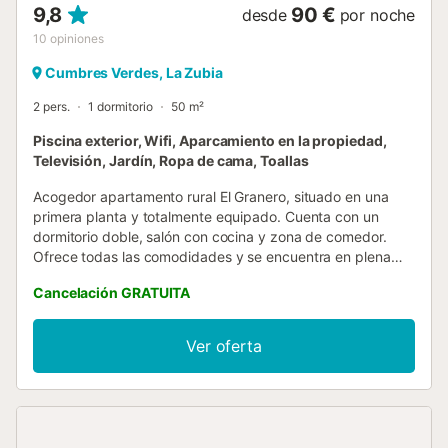
9,8
90 €
desde
por noche
10
opiniones
Cumbres Verdes, La Zubia
2 pers.
1 dormitorio
50 m²
Piscina exterior, Wifi, Aparcamiento en la propiedad,
Televisión, Jardín, Ropa de cama, Toallas
Acogedor apartamento rural El Granero, situado en una
primera planta y totalmente equipado. Cuenta con un
dormitorio doble, salón con cocina y zona de comedor.
Ofrece todas las comodidades y se encuentra en plena
naturaleza, dentro del Parque Natural de Sierra Nevada, a
Cancelación GRATUITA
tan solo 8 km de la ciudad de Granada. También puede
reservarse para cuatro personas (consulte las tarifas
especiales). El interior del apartamento es muy confortable
Ver oferta
gracias a su aislamiento térmico. Además, dispone de
calefacción y cocina completa con frigorífico y
microondas. Encontrará todo lo necesario para el día a día:
ropa de cama, ropa de baño, toallas de piscina, menaje de
cocina, cuna, trona y bañera para bebé. En el exterior, el