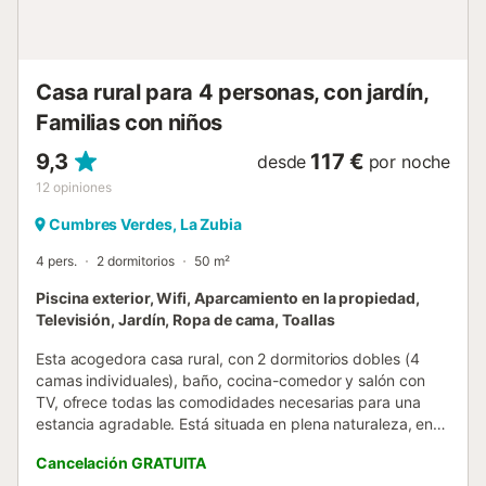
transcurra con total normalidad y que disfrute de nuestra
hospitalidad y de la naturaleza que ofrece el Parque
Natural de Sierra Nevada....
Casa rural para 4 personas, con jardín,
Familias con niños
9,3
117 €
desde
por noche
12
opiniones
Cumbres Verdes, La Zubia
4 pers.
2 dormitorios
50 m²
Piscina exterior, Wifi, Aparcamiento en la propiedad,
Televisión, Jardín, Ropa de cama, Toallas
Esta acogedora casa rural, con 2 dormitorios dobles (4
camas individuales), baño, cocina-comedor y salón con
TV, ofrece todas las comodidades necesarias para una
estancia agradable. Está situada en plena naturaleza, en el
Parque Natural de Sierra Nevada, y a solo 8 km de la
Cancelación GRATUITA
ciudad de Granada. El interior de la casa es muy