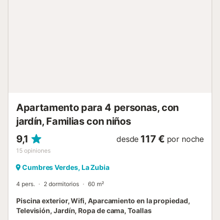
acceso a transporte público, así como una amplia oferta
de restaurantes, cafeterías, bares y lugares de interés
turístico. El centro de La Zubia y una vista panorámica de
la Vega de Granada se encuentran a solo 5 minutos a pie.
Granada está a 10 minutos en transporte público y en los
alrededores se pueden practicar actividades como
ciclismo, senderismo y footing. La vivienda dispone de
sistemas para el ahorro de luz y agua. Hay un sistema de
seguridad en la entrada que da a la calle para vigilar el
jardín, sin afectar las zonas comunes. Se ofrece la
posibilidad de auto check-in. Aunque la prop...
Apartamento para 4 personas, con
jardín, Familias con niños
9,1
117 €
desde
por noche
15
opiniones
Cumbres Verdes, La Zubia
4 pers.
2 dormitorios
60 m²
Piscina exterior, Wifi, Aparcamiento en la propiedad,
Televisión, Jardín, Ropa de cama, Toallas