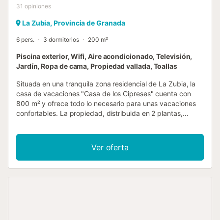
31
opiniones
La Zubia, Provincia de Granada
6 pers.
3 dormitorios
200 m²
Piscina exterior, Wifi, Aire acondicionado, Televisión,
Jardín, Ropa de cama, Propiedad vallada, Toallas
Situada en una tranquila zona residencial de La Zubia, la
casa de vacaciones "Casa de los Cipreses" cuenta con
800 m² y ofrece todo lo necesario para unas vacaciones
confortables. La propiedad, distribuida en 2 plantas,
dispone de una sala de estar, una cocina bien equipada
con lavavajillas, 3 dormitorios (el principal con cama doble
y los otros 2 dormitorios con dos camas nido cada uno), 2
Ver oferta
baños y un aseo. La capacidad máxima es de 6 personas.
Entre los servicios adicionales se incluyen Wi-Fi, estufa de
leña, televisión, aire acondicionado y lavadora. Se puede
proporcionar cuna y trona bajo petición. La zona exterior
privada cuenta con una piscina vallada (abierta del 15 de
mayo al 30 de septiembre), terraza descubierta, barbacoa
y una terraza cubierta adicional. En las inmediaciones hay