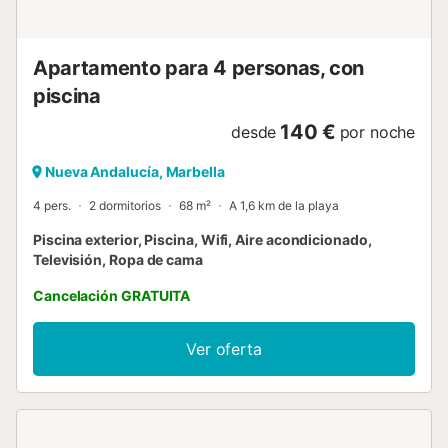
puedes explorar los encantos de Marbella con total
libertad, sabiendo que tu vehículo está seguro y accesible.
Relájate y r...
Apartamento para 4 personas, con
piscina
140 €
desde
por noche
Nueva Andalucía, Marbella
4 pers.
2 dormitorios
68 m²
A 1,6 km de la playa
Piscina exterior, Piscina, Wifi, Aire acondicionado,
Televisión, Ropa de cama
Cancelación GRATUITA
Ver oferta