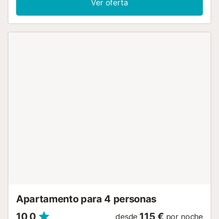
Ver oferta
lavadora. Internet (Wifi, gratis). Plaza de aparcamiento n. 9 junto
casa. A tener en cuenta: apartamento para no fumadores.
VUT/MA/21502 // Reg. Nr.:
ESFCTU0000290280003742160000000000000000VUT/MA/79
Apartamento para 4 personas
10,0
115 €
desde
por noche