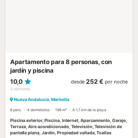
se empapa de la belleza de este entorno de pueblo blanco
español rodeado de un ambiente tropical. Báñese en las
aguas cristalinas de la piscina o túmbese en las tumbonas
de cualquiera de sus 2 terrazas privadas con barbacoa.
¡Una forma maravillosa de empezar sus merecidas
vacaciones! Este encantador ático está exquisitamente
decorado en un consumado estilo nórdico moderno, lo que
se traduce en un hogar luminoso y elegantemente
amueblado. Con sus dos terrazas, ofr...
Apartamento para 8 personas, con
jardín y piscina
10,0
252 €
desde
por noche
3
opiniones
Nueva Andalucía, Marbella
8 pers.
4 dormitorios
198 m²
A 1,7 km de la playa
Piscina exterior, Piscina, Internet, Aparcamiento, Garaje,
Terraza, Aire acondicionado, Televisión, Televisión de
pantalla plana, Jardín, Propiedad vallada, Toallas