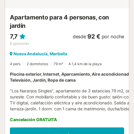
consists of two bedrooms with comfortable double...
Apartamento para 4 personas, con
jardín
7,7
92 €
desde
por noche
6
opiniones
Nueva Andalucía, Marbella
4 pers.
2 dormitorios
79 m²
A 1,4 km de la playa
Piscina exterior, Internet, Aparcamiento, Aire acondicionado,
Televisión, Jardín, Ropa de cama
"Los Naranjos Singles", apartamento de 3 estancias 79 m2, orie
sureste. Con mobiliario confortable y de buen gusto: salón-com
TV digital, calefacción eléctrica y aire acondicionado. Salida a la
terraza-jardín. 1 dorm. con 1 cama de matrimonio, ducha/bidet
calefacción eléctrica y aire acondicionado. 1 dorm. con 2 camas
Cancelación GRATUITA
calefacción eléctrica y aire acondicionado. Cocina abierta (horn
lavavajillas, 4 placas de vitrocerámica, microondas). Salida a la 
jardín. Baño/bidet/WC. Muebles de terraza. El alojamiento dispo