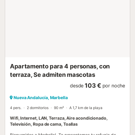
más elegantes de España, y tienen los yates que lo
demuestran. Lleno de restaurantes, boutiques de lujo
(Louis Vuitton, Dior, Cartier) y clubes nocturnos de alto
nivel, oirá el rugido ocasional de un Ferrari, y es posible
que vea una o dos celebridades. El espacio está
convenientemente situado en el Valle del Golf de Marbella,
Nueva Andalucía. El complejo cuenta con un club de tenis,
supermercado y algunos restaurantes a sólo 500 metros
de distancia. PLA...
Apartamento para 4 personas, con
terraza, Se admiten mascotas
103 €
desde
por noche
Nueva Andalucía, Marbella
4 pers.
2 dormitorios
90 m²
A 1,7 km de la playa
Wifi, Internet, LAN, Terraza, Aire acondicionado,
Televisión, Ropa de cama, Toallas
Bienvenidos a Marbella!. Te presentamos tu refugio de