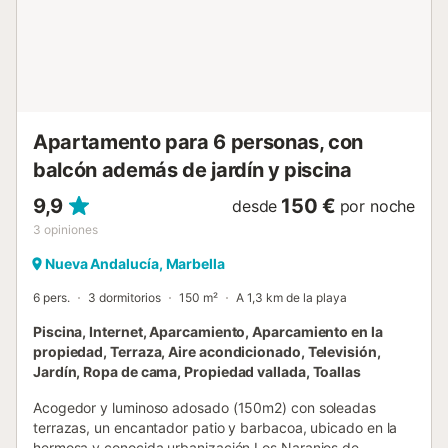
las zonas comunes hay juguetes y libros para niños. Tened
en cuenta que no se permiten eventos en la propiedad. No
se permiten grupos de fiesta en el apartamento. Damos la
bienvenida a familias y grupos que buscan una estancia
relajante en Marbella....
Apartamento para 6 personas, con
balcón además de jardín y piscina
9,9
150 €
desde
por noche
3
opiniones
Nueva Andalucía, Marbella
6 pers.
3 dormitorios
150 m²
A 1,3 km de la playa
Piscina, Internet, Aparcamiento, Aparcamiento en la
propiedad, Terraza, Aire acondicionado, Televisión,
Jardín, Ropa de cama, Propiedad vallada, Toallas
Acogedor y luminoso adosado (150m2) con soleadas
terrazas, un encantador patio y barbacoa, ubicado en la
hermosa y conocida urbanización Los Naranjos de