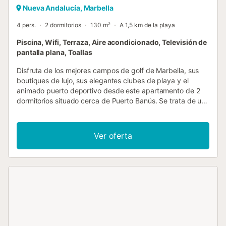
Nueva Andalucía, Marbella
4 pers.
2 dormitorios
130 m²
A 1,5 km de la playa
Piscina, Wifi, Terraza, Aire acondicionado, Televisión de
pantalla plana, Toallas
Disfruta de los mejores campos de golf de Marbella, sus
boutiques de lujo, sus elegantes clubes de playa y el
animado puerto deportivo desde este apartamento de 2
dormitorios situado cerca de Puerto Banús. Se trata de un
elegante apartamento con capacidad para hasta 4
personas. Situado en la planta baja de un edificio de tres
plantas, el espacioso salón cuenta con aire acondicionado
Ver oferta
y da a una terraza, ideal para relajarse. La cocina,
totalmente equipada, dispone de cafetera, lavavajillas,
microondas, horno, tostadora, nevera y placa de
inducción. Para tu entretenimiento, hay un Smart TV y
conexión Wi-Fi gratuita en todo el espacio. La propiedad
está situada en un entorno tranquilo, rodeada de jardines
con un bonito diseño paisajístico. Los huéspedes pueden
disfrutar de varias piscinas exteriores compartidas, que
ofrecen un refrescante respiro en los días cálidos. La zona