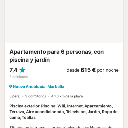
exterior incluye una terraza comedor con mesas y sillas,
perfecta para comer al aire libre. Dormitorios Dormitorio 1:
Un dormitorio con baño en suite, cama doble extragrande,
armario y aire acondicionado. Dormitorio 2: El segundo
dormitorio cuenta con dos camas individuales, un armario,
aire acondicionado y una terraza. Baños Baño 1: Un baño
en suite con bañera equipada con ducha y aseo. Baño 2:
El segundo baño cuenta con ducha y aseo. Extras •
Piscina exterior compartida (sin climatización) • Situado en
Apartamento para 6 personas, con
la la...
piscina y jardín
7,4
615 €
desde
por noche
5
opiniones
Nueva Andalucía, Marbella
6 pers.
3 dormitorios
A 1,3 km de la playa
Piscina exterior, Piscina, Wifi, Internet, Aparcamiento,
Terraza, Aire acondicionado, Televisión, Jardín, Ropa de
cama, Toallas
Situada en la tranquila urbanización de Los Naranjos de