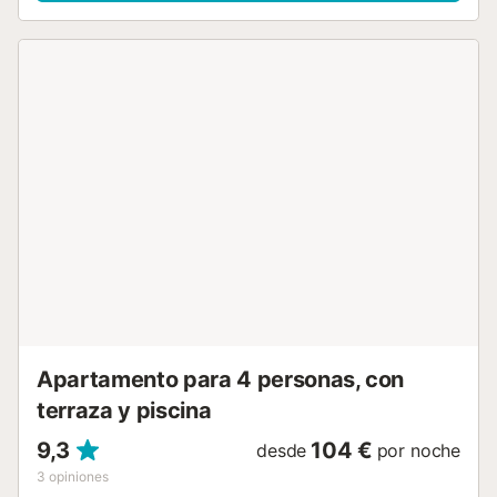
delicia, equipada con una gama de electrodomésticos
nuevos, incluyendo frigorífico, congelador, horno,
lavavajillas y cafetera. La distribución de cocina estilo
americano permite una preparación de comidas fluida y
socializar con sus seres queridos. La acogedora terraza
acristalada ofrece un excelente espacio para cenas al aire
libre y barbacoas. Las comodidades adicionales incluyen
Smart TV de 75', calefacción central, aire acondicionado,
Wi-Fi de alta velocidad y mosquiteras en los dormitorios
para garantizar su comodidad y conectividad durante su
estancia. Disfrute de la piscina exterior para tomar el sol y
relajarse. Justo a la salida de su puerta encontrará un gran
supermercado Mercadona y un par de buenos
restaurantes. El Fresh Food Cafe es una visita obligada
para desayunos saludables, batidos y deliciosos
almuerzos. También hay un centro de yoga, así como una
parada de autobús para llevarle a los pueblos más...
Apartamento para 4 personas, con
terraza y piscina
9,3
104 €
desde
por noche
3
opiniones