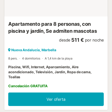
comedor y terraza, es el espacio ideal para relajarse y
disfrutar. El salón-comedor y la cocina de concepto abierto
crean un entorno perfecto para la convivencia,
destacando la zona de televisión con smart TV y cómodos
Apartamento para 8 personas, con
sofás, una acogedora chimenea de gas y un comedor con
una imponente...
piscina y jardín, Se admiten mascotas
511 €
desde
por noche
Nueva Andalucía, Marbella
8 pers.
4 dormitorios
A 1,4 km de la playa
Piscina, Wifi, Internet, Aparcamiento, Aire
acondicionado, Televisión, Jardín, Ropa de cama,
Toallas
Cancelación GRATUITA
Ver oferta