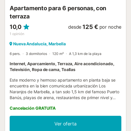
Apartamento para 6 personas, con
terraza
10,0
125 €
desde
por noche
1
opinión
Nueva Andalucía, Marbella
6 pers.
3 dormitorios
120 m²
A 1,3 km de la playa
Internet, Aparcamiento, Terraza, Aire acondicionado,
Televisión, Ropa de cama, Toallas
Este moderno y hermoso apartamento en planta baja se
encuentra en la bien comunicada urbanización Los
Naranjos de Marbella, a tan solo 1,5 km del famoso Puerto
Banús, playas de arena, restaurantes de primer nivel y
tiendas. El apartamento cuenta con una distribución
Cancelación GRATUITA
espaciosa con 3 dormitorios y 2 baños, con capacidad
para alojar cómodamente hasta 6 huéspedes. Los
dormitorios están equipados con camas cómodas y
Ver oferta
armarios empotrados. La cocina con mesa de barra es una