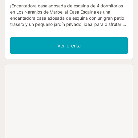
¡Encantadora casa adosada de esquina de 4 dormitorios
en Los Naranjos de Marbella! Casa Esquina es una
encantadora casa adosada de esquina con un gran patio
trasero y un pequeño jardín privado, ideal para disfrutar en
familia. El espacioso salón cuenta con 2 zonas de estar,
una TV grande y una chimenea, lo que lo convierte en un
espacio acogedor y elegante. La cocina/comedor se
Ver oferta
puede cerrar con puertas correderas. Hay una mesa de
comedor para 6 personas y una cocina abierta, nueva,
encantadora y totalmente equipada. Desde aquí se
accede a la terraza trasera que cuenta con una zona de
estar al aire libre y una mesa de comedor para 8 personas.
El patio está parcialmente cubierto, perfecto para comer al
aire libre. También hay una barbacoa. En la planta superior
hay 3 dormitorios dobles con armarios empotrados en
cada uno. Hay una habitación doble con una cama de 140
cm y un baño independiente con ducha de lluvia. El
dormitorio principal tiene una cama de 160 cm, una zona
de vestidor, un baño en suite con ducha y acceso a la
terraza. Se accede al tercer dormitorio a través del
dormitorio principal. Tiene una cama de 160 cm y acceso
a la terraza. El cuarto dormitorio está situado en la tercera