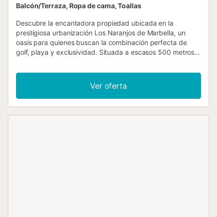
Balcón/Terraza, Ropa de cama, Toallas
Descubre la encantadora propiedad ubicada en la
prestigiosa urbanización Los Naranjos de Marbella, un
oasis para quienes buscan la combinación perfecta de
golf, playa y exclusividad. Situada a escasos 500 metros
del Club de Golf Aloha y a solo 1,5 km de la vibrante playa
y pueblo de Puerto Banús, esta casa es tu puerta de
entrada a un mundo de lujo y entretenimiento. Puerto
Ver oferta
Banús, conocido por sus tiendas de alta gama,
restaurantes de primera y el puerto más famoso de
España, te espera. Además, con la proximidad a otros
campos de golf renombrados como Los Naranjos Golf Club
o Real Club de Golf Las Brisas y playas como Nueva
Andalucía o Nagüeles, las opciones de ocio son
inagotables. Para aquellos que buscan disfrutar de la vida
nocturna, lugares como Mogli Marbella, Olivia Valere o
Mosh Fun Kitchen están a menos de 5 minutos en coche. Y
para tu comodidad diaria, un supermercado Mercadona se
encuentra a solo 400 m de distancia. Esta moderna casa
de 100 m2, con una decoración elegante de estilo
escandinavo, ofrece un ambiente acogedor y refinado en
una sola planta. Con 3 dormitorios, 2 baños, salón