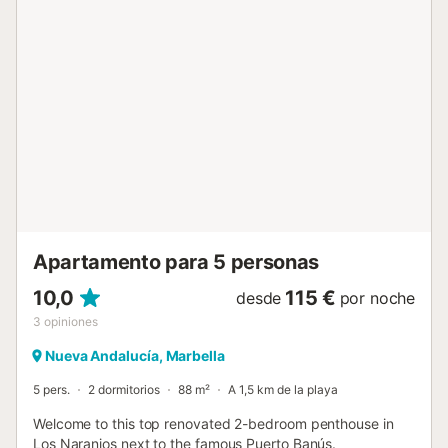
que necesita para una estancia sin estrés. 🌴 Complejo
Familiar Ubicado en una urbanización tranquila con
múltiples piscinas y jardines bien cuidados. 📍 Fantástica
Ubicación A poca distancia en coche de las playas de
Marbella, campos de golf y vibrantes lugares para comer.
Todo lo que necesita está al alcance de la mano. Ya sea
que esté planeando un descanso relajante o una escapada
llena de aventuras, este apartamento es la base perfecta
para sus vacaciones en Marbella....
Apartamento para 5 personas
10,0
115 €
desde
por noche
3
opiniones
Nueva Andalucía, Marbella
5 pers.
2 dormitorios
88 m²
A 1,5 km de la playa
Welcome to this top renovated 2-bedroom penthouse in
Los Naranjos next to the famous Puerto Banús.