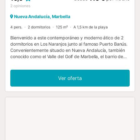
2
opiniones
Nueva Andalucía, Marbella
4 pers.
2 dormitorios
125 m²
A 1,5 km de la playa
Bienvenido a este contemporáneo y moderno ático de 2
dormitorios en Los Naranjos junto al famoso Puerto Banús.
Convenientemente situado en Nueva Andalucía, también
conocido como el Valle del Golf de Marbella, el barrio de
Los Naranjos está impregnado de serenidad y enclavado
en un impresionante paisaje verde y blanco bajo un cielo
luminoso. Tanto la paz de la mente y la vivacidad son
Ver oferta
suyos para saborear en esta casa, ya que le colocará a
poca distancia de los atractivos más significativos de
Marbella, incluyendo el tan popular Puerto Banús. Tanto si
busca el sol como si es un amante del golf, este es el lugar
perfecto para que usted y toda su compañía vivan unas
vacaciones para recordar. En cuanto atraviese los
exuberantes jardines verdes y los patios andaluces de
este complejo seguro y bien mantenido, entrará
automáticamente en modo vacaciones. Es seguro decir
que la fatiga del viaje se desvanecerá lentamente mientras