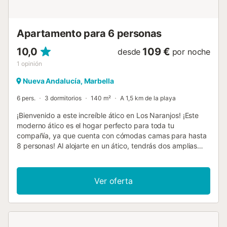
planta. Es de dos camas (2 x 90 cm), con baño y terraza.
(Tenga en cuenta que la altura es reducida). Hay aire
acondicionado y wifi en toda la casa. Hay aparcamiento en
Apartamento para 6 personas
la calle y una piscina...
10,0
109 €
desde
por noche
1
opinión
Nueva Andalucía, Marbella
6 pers.
3 dormitorios
140 m²
A 1,5 km de la playa
¡Bienvenido a este increíble ático en Los Naranjos! ¡Este
moderno ático es el hogar perfecto para toda tu
compañía, ya que cuenta con cómodas camas para hasta
8 personas! Al alojarte en un ático, tendrás dos amplias
terrazas y vistas asombrosas para disfrutar.
Convenientemente ubicado, ¡estarás a solo 20 minutos a
pie del famoso Puerto Banús! Convenientemente ubicado
Ver oferta
en Nueva Andalucía, también conocido como el Valle del
Golf de Marbella, el barrio de Los Naranjos está envuelto
en serenidad y se encuentra en un paisaje verde y blanco
impresionante bajo un cielo luminoso. Tanto la tranquilidad
como el bullicio están a tu disposición en este hogar, ya