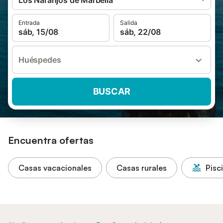
Los Naranjos de Marbella
Entrada
Salida
sáb, 15/08
sáb, 22/08
Huéspedes
BUSCAR
Encuentra ofertas
Casas vacacionales
Casas rurales
Pisc