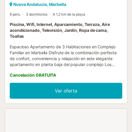
Nueva Andalucía, Marbella
6 pers.
3 dormitorios
A 1,2 km de la playa
Piscina, Wifi, Internet, Aparcamiento, Terraza, Aire
acondicionado, Televisión, Jardín, Ropa de cama,
Toallas
Espacioso Apartamento de 3 Habitaciones en Complejo
Familiar en Marbella Disfrute de la combinación perfecta
de confort, conveniencia y relajación en este elegante
apartamento en planta baja del popular complejo Los
Naranjos de Marbella. Ideal para familias o grupos, el
Cancelación GRATUITA
apartamento ofrece fácil acceso a todo lo que Marbella
tiene para ofrecer. 🛏️ 3 Cómodas Habitaciones 1
habitación King 1 habitación doble 1 habitación doble (2
Ver oferta
camas individuales) Amplio espacio para que todos se
relajen, con camas de calidad y generoso espacio de
almacenamiento. 🛁 2 Baños Incluye un baño principal en
suite con ducha sobre la bañera, además de un baño
familiar para mayor comodidad. 🍳 Cocina Totalmente
Equipada Siéntase como en casa con lavavajillas,
lavadora, microondas y todos los elementos esenciales