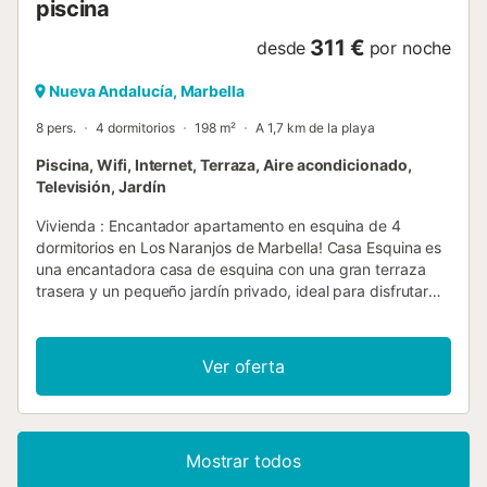
piscina
311 €
desde
por noche
Nueva Andalucía, Marbella
8 pers.
4 dormitorios
198 m²
A 1,7 km de la playa
Piscina, Wifi, Internet, Terraza, Aire acondicionado,
Televisión, Jardín
Vivienda : Encantador apartamento en esquina de 4
dormitorios en Los Naranjos de Marbella! Casa Esquina es
una encantadora casa de esquina con una gran terraza
trasera y un pequeño jardín privado, ideal para disfrutar
con la familia. El amplio salón tiene 2 zonas de estar, una
gran TV y una chimenea, lo que lo convierte en un espacio
cómodo y elegante. La cocina/comedor se puede cerrar
Ver oferta
con puertas correderas. Hay una mesa de comedor para 6
personas y una cocina totalmente equipada, moderna y
abierta. Aquí puede acceder a la terraza trasera que
incluye una sala de estar al aire libre y una mesa de
Mostrar todos
comedor para 8 personas. La terraza está parcialmente
cubierta, perfecta para comer al aire libre. También hay