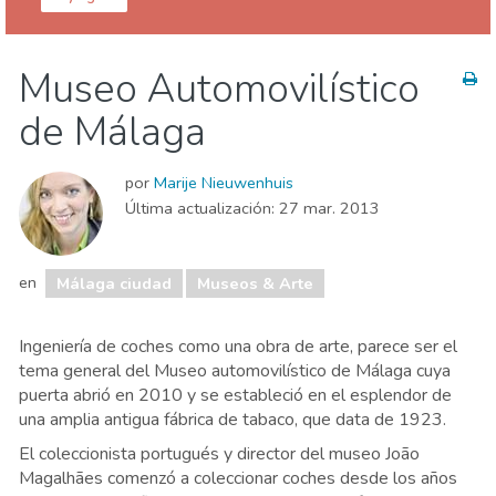
Málaga provincia
Málaga ciudad
Museo Automovilístico
Agenda de eventos
Comida & Restaurantes
de Málaga
Compras
Deporte & aventura
Dónde quedarse
Familia & niños
Museos & Arte
por
Marije Nieuwenhuis
Naturaleza & aire libre
Playas
Última actualización:
27 mar. 2013
Vida nocturna & Bares
en
Málaga ciudad
Museos & Arte
Ingeniería de coches como una obra de arte, parece ser el
tema general del Museo automovilístico de Málaga cuya
puerta abrió en 2010 y se estableció en el esplendor de
una amplia antigua fábrica de tabaco, que data de 1923.
El coleccionista portugués y director del museo João
Magalhães comenzó a coleccionar coches desde los años