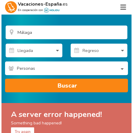
Vacaciones-España
.es
En cooperación con
Personas
Buscar
A server error happened!
Something bad happened!
Try again