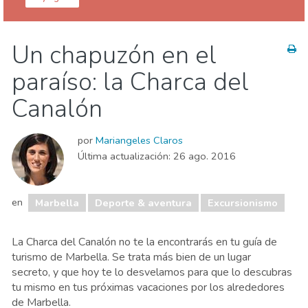
Málaga provincia
Marbella
Un chapuzón en el
Agenda de eventos
Comida & Restaurantes
paraíso: la Charca del
Deporte & aventura
Playas
Vida nocturna & Bares
Canalón
por
Mariangeles Claros
Última actualización:
26 ago. 2016
en
Marbella
Deporte & aventura
Excursionismo
La Charca del Canalón no te la encontrarás en tu guía de
turismo de Marbella. Se trata más bien de un lugar
secreto, y que hoy te lo desvelamos para que lo descubras
tu mismo en tus próximas vacaciones por los alrededores
de Marbella.