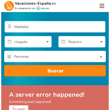
Vacaciones-España
.es
En cooperación con
Personas
Buscar
A server error happened!
Something bad happened!
Try again