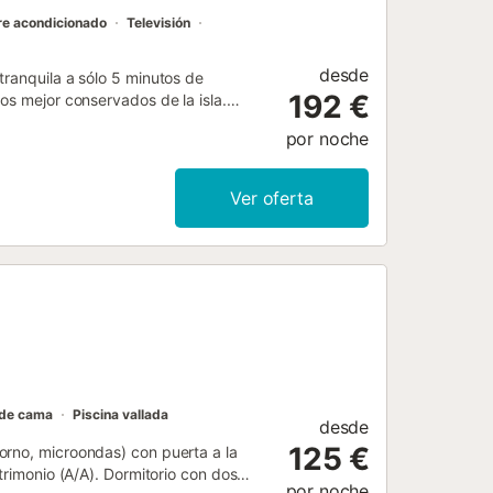
re acondicionado
Televisión
desde
tranquila a sólo 5 minutos de
192 €
os mejor conservados de la isla.
 tranquilidad, S'Hortal os las
por noche
ra familias o parejas que buscan
ado a 7 minutos en coche del centro de
de Menorca, mientras que el complejo
Ver oferta
raza cubierta ofrece una gran
illa de una planta: salón - comedor,
años compartidos, terraza cubierta,
ieza inicial y final Toallas de lavabo
tasa turística no está añadida dentro
or persona y noche (solo para mayores
00000000000001322...
de cama
Piscina vallada
desde
125 €
orno, microondas) con puerta a la
trimonio (A/A). Dormitorio con dos
por noche