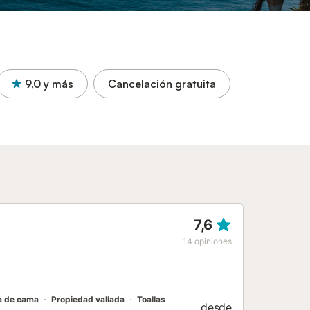
9,0
y más
Cancelación gratuita
7,6
14
opiniones
a de cama
Propiedad vallada
Toallas
desde