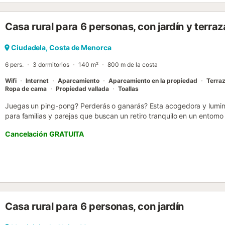
en el salón-comedor y ventiladores de techo en todos los dormitorios
calefacción está disponible bajo petición y por un coste adicional....
Casa rural para 6 personas, con jardín y terraz
Ciudadela, Costa de Menorca
6 pers.
3 dormitorios
140 m²
800 m de la costa
Wifi
Internet
Aparcamiento
Aparcamiento en la propiedad
Terra
Ropa de cama
Propiedad vallada
Toallas
Juegas un ping-pong? Perderás o ganarás? Esta acogedora y luminos
para familias y parejas que buscan un retiro tranquilo en un entorno
ping-pong o para poder estudiar o trabajar en momentos en tu z
Cancelación GRATUITA
para tí. Situado a 2 minutos en coche de Ciutadella de Menorca, ofr
un amplio jardín privado de 40 m². Flomertor 2 cuenta con aire acon
lo que garantiza una temperatura agradable durante todo el año. 
ducha, así como una cocina independiente totalmente equipada co
congelador, lavadora, cafetera NESPRESSO, horno y lavavajillas. Lo
en 1 cama doble y 4 camas individuales, ofrecen un descanso repa
exploración. Además, la villa cuenta con conexión WiFi gratuita y T
Casa rural para 6 personas, con jardín
disfrutar de todos los entretenimientos. En el exterior, podrás relajar
comidas al aire libre en la terraza o hacer uso de la barbacoa. Este 