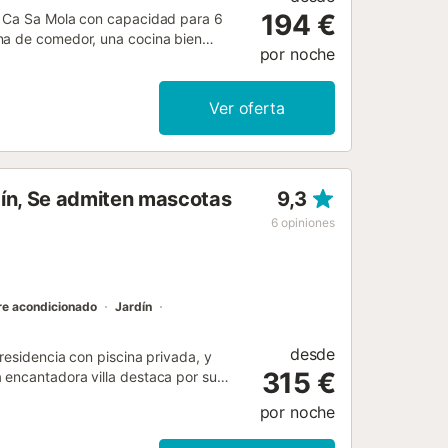
194 €
sa Ca Sa Mola con capacidad para 6
na de comedor, una cocina bien
por noche
e calor instalado y 2 cuartos de
ica con 300 megabytes de velocidad),
arcamiento en la misma calle. La zona
Ver oferta
 con mesa y barbacoa, así como piscina
tes. La playa de arena fina más
rdín, Se admiten mascotas
9,3
6
opiniones
re acondicionado
Jardín
desde
residencia con piscina privada, y
315 €
 encantadora villa destaca por su
ilegiada ubicación, que combina la
por noche
a. Con seis dormitorios dobles, dos de
 un alojamiento impecable para grupos