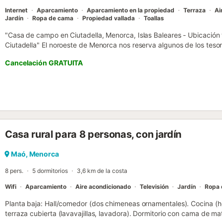
Internet
Aparcamiento
Aparcamiento en la propiedad
Terraza
Ai
Jardín
Ropa de cama
Propiedad vallada
Toallas
"Casa de campo en Ciutadella, Menorca, Islas Baleares - Ubicación 
Ciutadella" El noroeste de Menorca nos reserva algunos de los tesor
S'Hortal es una villa con un jardín extraordinario . Si buscáis calma y
Cancelación GRATUITA
garantiza. "Esta tranquila villa unifamiliar es un refugio perfecto pa
alejarse de todo y disfrutar de la tranquilidad del campo. Está situ
Ciudadela, donde podrá descubrir la historia de la antigua capital 
turístico de Cala'n Blanes está a un corto trayecto en coche. La ter
oportunidad para escapar del sol y es ideal para pasar las tardes. V
cocina, dos habitaciones dobles, una habitación de matrimonio, 2 b
caseta con barbacoa, un gran jardín y piscina. El precio incluye: Limp
Casa rural para 8 personas, con jardín
y ducha Ropa de cama Una cuna y una sillita (bajo petición) IVA La 
del precio, deberá pagarse a la llegada. Su importe es de 2.20€ p
de 16 años). NRA: ESFCTU000007007000072047000000000000
Maó, Menorca
8 pers.
5 dormitorios
3,6 km de la costa
Wifi
Aparcamiento
Aire acondicionado
Televisión
Jardín
Ropa 
Planta baja: Hall/comedor (dos chimeneas ornamentales). Cocina (h
terraza cubierta (lavavajillas, lavadora). Dormitorio con cama de ma