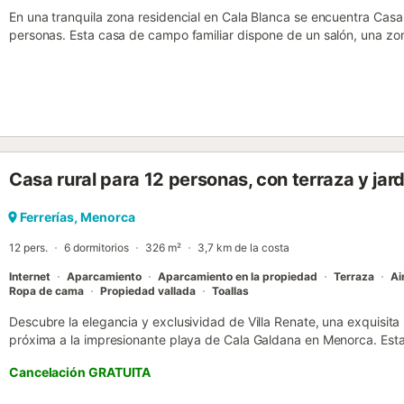
En una tranquila zona residencial en Cala Blanca se encuentra Ca
personas. Esta casa de campo familiar dispone de un salón, una zo
equipada, 3 dormitorios con un split de aire acondicionado/bomba d
baño. Además, cuenta con Wi-Fi (Internet es a través de fibra ópt
televisión por satélite, trona y cuna. Podrá encontrar plazas de ap
exterior tiene todo lo que podría desear, con una terraza cubierta
de 24m² y tumbonas. A pocos pasos encontrará tiendas y restauran
cercana está a unos 5 minutos en coche o unos 15 minutos a pie....
Casa rural para 12 personas, con terraza y ja
Ferrerías, Menorca
12 pers.
6 dormitorios
326 m²
3,7 km de la costa
Internet
Aparcamiento
Aparcamiento en la propiedad
Terraza
Ai
Ropa de cama
Propiedad vallada
Toallas
Descubre la elegancia y exclusividad de Villa Renate, una exquisita 
próxima a la impresionante playa de Cala Galdana en Menorca. Esta
generoso espacio, su confort insuperable y, sobre todo, por su priv
Cancelación GRATUITA
serenidad del entorno rural con la cercanía al resort de Cala Galdan
ellos con baños en suite, y cuatro baños en total, esta villa ofrece