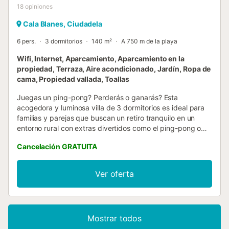
18
opiniones
Cala Blanes, Ciudadela
6 pers.
3 dormitorios
140 m²
A 750 m de la playa
Wifi, Internet, Aparcamiento, Aparcamiento en la
propiedad, Terraza, Aire acondicionado, Jardín, Ropa de
cama, Propiedad vallada, Toallas
Juegas un ping-pong? Perderás o ganarás? Esta
acogedora y luminosa villa de 3 dormitorios es ideal para
familias y parejas que buscan un retiro tranquilo en un
entorno rural con extras divertidos como el ping-pong o
para poder estudiar o trabajar en momentos en tu zona
Cancelación GRATUITA
WORK SPACE, que hemos creado para tí. Situado a 2
minutos en coche de Ciutadella de Menorca, ofrece una
superficie total de 140 m² y un amplio jardín privado de 40
Ver oferta
m². Flomertor 2 cuenta con aire acondicionado en los
dormitorios y salón, lo que garantiza una temperatura
agradable durante todo el año. Dispone de 2 baños
completos con ducha, así como una cocina independiente
Mostrar todos
totalmente equipada con electrodomésticos , como