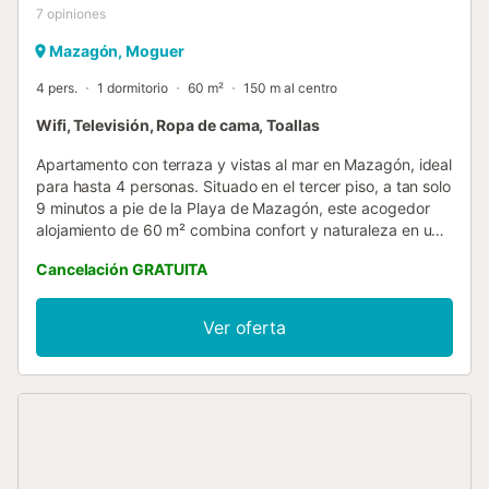
7
opiniones
Mazagón, Moguer
4 pers.
1 dormitorio
60 m²
150 m al centro
Wifi, Televisión, Ropa de cama, Toallas
Apartamento con terraza y vistas al mar en Mazagón, ideal
para hasta 4 personas. Situado en el tercer piso, a tan solo
9 minutos a pie de la Playa de Mazagón, este acogedor
alojamiento de 60 m² combina confort y naturaleza en un
entorno privilegiado. El apartamento dispone de 1
Cancelación GRATUITA
dormitorio, salón con TV de pantalla plana, cocina
equipada con nevera, microondas y cafetera, 1 baño con
ducha, WiFi gratuito, y toallas y ropa de cama incluidas.
Ver oferta
Cuna disponible bajo petición al propietario. Relájate en la
terraza privada contemplando las vistas al mar y descubre
todo lo que Mazagón tiene que ofrecer. Se encuentra a 37
km del campo de golf, a 14 km del muelle histórico y a 105
km del aeropuerto. Normas: no se permiten fiestas ni
eventos, no se permite fumar y no se admiten mascotas....