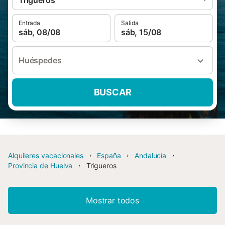
Trigueros
Entrada
Salida
sáb, 08/08
sáb, 15/08
Huéspedes
BUSCAR
Alquileres vacacionales
España
Andalucía
Provincia de Huelva
Trigueros
Mostrar todos