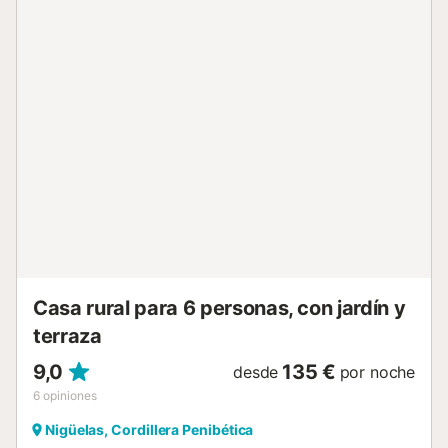
Suministramos leña no está incluida en el alquiler....
Casa rural para 6 personas, con jardín y
terraza
9,0
135 €
desde
por noche
6
opiniones
Nigüelas, Cordillera Penibética