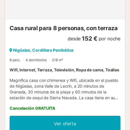
Casa rural para 8 personas, con terraza
152 €
desde
por noche
Nigüelas, Cordillera Penibética
8 pers.
4 dormitorios
218 m²
Wifi, Internet, Terraza, Televisión, Ropa de cama, Toallas
Magnifica casa con chimenea y Wifi, ubicada en el pueblo
de Nigüelas, zona Valle de Lecrín, a 20 minutos de
Granada, 30 minutos de la playa y 60 minutos de la
estación de esquí de Sierra Nevada. La casa tiene en su
entrada un hermoso árbol de granados el cual le da un
Cancelación GRATUITA
encanto muy especial. Desde su encantadora terraza
podrá disfrutar de las espectaculares puestas de sol y de
las vistas al Valle. Sienta el aire de la naturaleza y respire
Ver oferta
aire puro. La casa cuenta con 4 dormitorios, 2 salones,