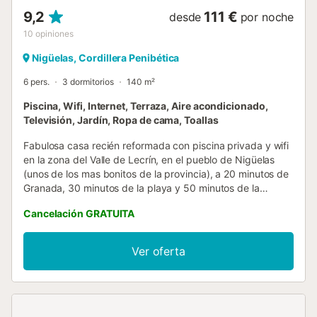
9,2
111 €
desde
por noche
10
opiniones
Nigüelas, Cordillera Penibética
6 pers.
3 dormitorios
140 m²
Piscina, Wifi, Internet, Terraza, Aire acondicionado,
Televisión, Jardín, Ropa de cama, Toallas
Fabulosa casa recién reformada con piscina privada y wifi
en la zona del Valle de Lecrín, en el pueblo de Nigüelas
(unos de los mas bonitos de la provincia), a 20 minutos de
Granada, 30 minutos de la playa y 50 minutos de la
estación de esquí de Sierra Nevada. En planta baja cuenta
Cancelación GRATUITA
con cocina completamente equipada con horno,
microondas, lavavajilla, etc., salón con aire
acondicionado/bomba de calor y baño completo La planta
Ver oferta
superior consta de 2 dormitorios dobles con cama de
matrimonio, 1 dormitorio con litera y un baño completo. La
zona exterior con la piscina y zona de barbacoa es sin
duda lo mejor de la casa. Estará abierta en la temporada
de verano, pregunte por fechas de apertura y cierre.