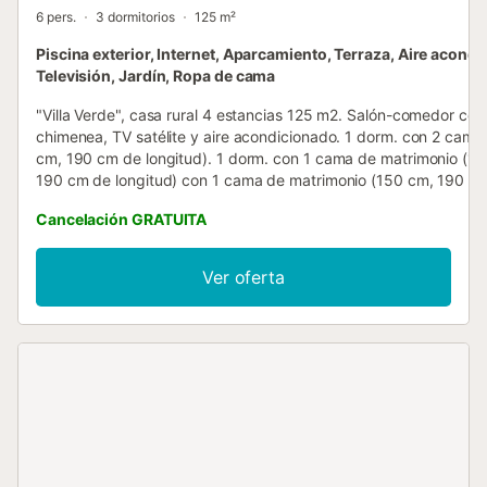
6 pers.
3 dormitorios
125 m²
Piscina exterior, Internet, Aparcamiento, Terraza, Aire acond
Televisión, Jardín, Ropa de cama
"Villa Verde", casa rural 4 estancias 125 m2. Salón-comedor con
chimenea, TV satélite y aire acondicionado. 1 dorm. con 2 cama
cm, 190 cm de longitud). 1 dorm. con 1 cama de matrimonio (1
190 cm de longitud) con 1 cama de matrimonio (150 cm, 190 c
longitud). Cocina (horno, 4 placas de vitrocerámica, tostadora, 
Cancelación GRATUITA
de agua eléctrico, microondas, congelador, cafetera eléctrica).
Baño/WC. Terraza-jardín grande. Vista panorámica a las montaña
alojamiento dispone de: plancha, trona, cuna hasta 3 años, sec
Ver oferta
pelo. Internet (Wifi, extra). VTAR/GR/020055 // Reg. Nr.:
ESFCTU000018011000846603000000000000000VTAR/GR/02