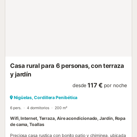
enorme chimenea y sofás confortables donde echarse una
siesta regeneradora. Desde esta estancia, podrás llegar a
los dormitorios de la planta baja y de la planta alta. En la 3ª
planta (alta) hay un dormitorio con una cama de
matrimonio y un baño con ducha y otro dormitorio con una
cama de matrimonio y una cama individual con baño con
ducha en suite. Otro cuarto de baño con plato de ducha y
un aseo independiente se ubican en la planta baja de la
casa. En la ...
Casa rural para 6 personas, con terraza
y jardín
117 €
desde
por noche
Nigüelas, Cordillera Penibética
6 pers.
4 dormitorios
200 m²
Wifi, Internet, Terraza, Aire acondicionado, Jardín, Ropa
de cama, Toallas
Preciosa casa rustica con bonito patio y chiminea, ubicada