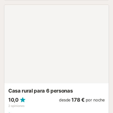
totalmente equipada (horno, microhondas, alacena,
lavadora, etc), patio interior y baño en la planta baja. Tres
dormitorios dobles y baño en la primera planta. Aire
acondicionado y calefacción en todas las habitaciones. Se
encuentra a 30 min de la Costa Tropical, 50min de la
estación de esquí de Sierra Nevada y 30 min de Granada
capital. Podemos proveer leña durante su estancia.La
piscina estará disponible en los meses de Verano,
preguntar fechas de apertura y cierre antes de confirmar.
La cochera de la casa será utilizada por los propietarios, la
entrada a la propiedad es privada, el resto de la casa y la
piscina son completamente privados. La piscina estará
disponible en los meses de verano (pregunte por fechas
de apertura y cierre). Suministramos leña en los meses de
invierno, no está incluida en el alquiler....
Casa rural para 6 personas
10,0
178 €
desde
por noche
2
opiniones