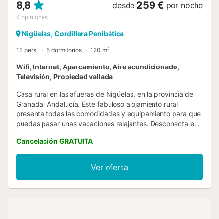
8,8
259 €
desde
por noche
4
opiniones
Nigüelas, Cordillera Penibética
13 pers.
5 dormitorios
120 m²
Wifi, Internet, Aparcamiento, Aire acondicionado,
Televisión, Propiedad vallada
Casa rural en las afueras de Nigüelas, en la provincia de
Granada, Andalucía. Este fabuloso alojamiento rural
presenta todas las comodidades y equipamiento para que
puedas pasar unas vacaciones relajantes. Desconecta en
el espacioso patio cerrado, descansa en el porche y
Cancelación GRATUITA
disfruta de unos sueños regeneradores en las camas
confortables. La espaciosa planta baja permite que toda la
familia se reúna y disfrute de la compañía recíproca. El
Ver oferta
salón cuenta con una mesa de comedor, una fabulosa
chimenea y un rincón cocina completamente equipado.
Desde el salón, puedes acceder tanto al pasillo con los
dormitorios de la planta baja, como a la primera planta. En
la planta baja, encontrarás tres dormitorios y dos cuartos