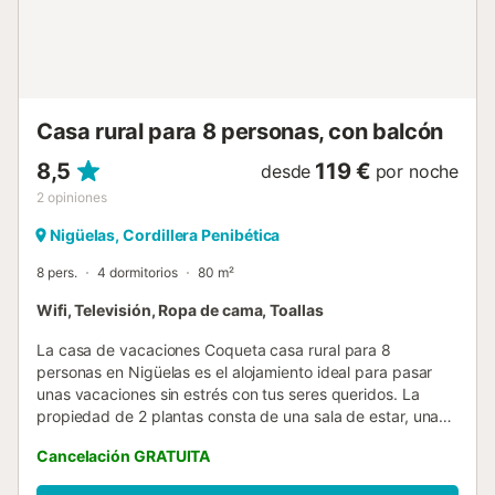
admiten familias con niños. No se admiten animales. No
hay aire acondicionado. La propiedad no tiene escalones,
pero hay una escalera interior que conduce al ático. Se
ruega a los huéspedes que manipulen los objetos con
cuidado y que dejen la propiedad limpia a la salida. Una
vez efectuada ...
Casa rural para 8 personas, con balcón
8,5
119 €
desde
por noche
2
opiniones
Nigüelas, Cordillera Penibética
8 pers.
4 dormitorios
80 m²
Wifi, Televisión, Ropa de cama, Toallas
La casa de vacaciones Coqueta casa rural para 8
personas en Nigüelas es el alojamiento ideal para pasar
unas vacaciones sin estrés con tus seres queridos. La
propiedad de 2 plantas consta de una sala de estar, una
cocina bien equipada, 4 dormitorios y 2 baños, por lo que
Cancelación GRATUITA
puede alojar a 8 personas. Los servicios adicionales
incluyen Wi-Fi, televisión y lavadora. Este alquiler de