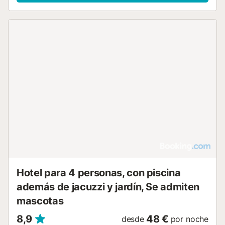
cocina y 2 baños, y podrán disfrutar de su cálida
chimenea, cocina totalmente equipada, TV, y calefacción.
Es una elección perfecta para unas vacaciones con
encanto, disfrute de sus cenas en la terraza mirando las
estrellas y disfrutando del silencio. No te pierdas la
oportunidad de visitar Granada, Valle de Lecrín, Alpujarra y
Costa Tropical. Facturas no estarán incluidas en estancias
mensuales Se puede suministrar leña bajo suplemento....
Hotel para 4 personas, con piscina
además de jacuzzi y jardín, Se admiten
mascotas
8,9
48 €
desde
por noche