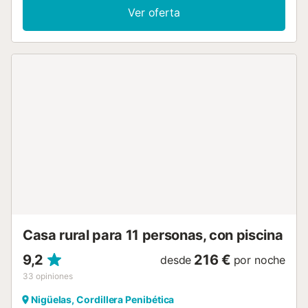
vacaciones cuenta con una zona exterior privada con una
Ver oferta
terraza descubierta y 2 balcones, perfecta para disfrutar
del aire libre. Ruta de la Pavilla-Viejo de Nigüelas a 5
minutos a pie. Ruta de los Bolos en Dúrcal Distintas
pedanías del Valle de Lecrín. Se admite un máximo de 3
animales de compañía. No se permite fumar ni celebrar
eventos. Este inmueble no dispone de aire acondicionado.
Tenga en cuenta que hay escaleras interiores. Radiadores
eléctricos. Chimenea, estufa de pellets y cocina
disponibles....
Casa rural para 11 personas, con piscina
9,2
216 €
desde
por noche
33
opiniones
Nigüelas, Cordillera Penibética