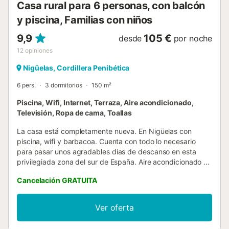
Casa rural para 6 personas, con balcón
y piscina, Familias con niños
9,9
105 €
desde
por noche
12
opiniones
Nigüelas, Cordillera Penibética
6 pers.
3 dormitorios
150 m²
Piscina, Wifi, Internet, Terraza, Aire acondicionado,
Televisión, Ropa de cama, Toallas
La casa está completamente nueva. En Nigüelas con
piscina, wifi y barbacoa. Cuenta con todo lo necesario
para pasar unos agradables días de descanso en esta
privilegiada zona del sur de España. Aire acondicionado y
calefacción en todas las habitaciones. Patio con porche
Cancelación GRATUITA
con mucha sombra, piscina con vaya de seguridad para
niños, barbacoa y zona de césped con tumbonas. Techos
con vigas de madera y bonita decoración rústica. Cuenta
Ver oferta
con un acogedor salón-comedor con estufa de leña
suficiente para calentar casi toda la vivienda, tv, cocina