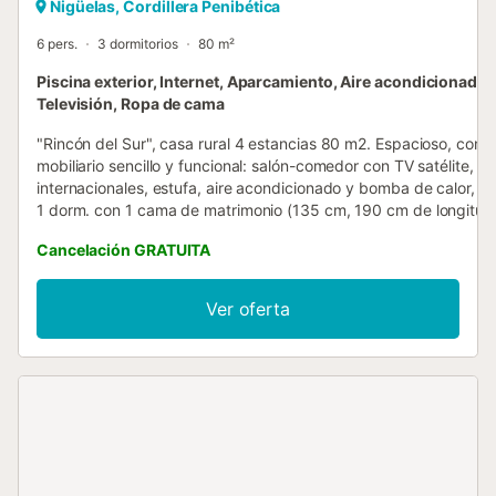
Nigüelas, Cordillera Penibética
6 pers.
3 dormitorios
80 m²
Piscina exterior, Internet, Aparcamiento, Aire acondicionado,
Televisión, Ropa de cama
"Rincón del Sur", casa rural 4 estancias 80 m2. Espacioso, con
mobiliario sencillo y funcional: salón-comedor con TV satélite, c
internacionales, estufa, aire acondicionado y bomba de calor, ca
1 dorm. con 1 cama de matrimonio (135 cm, 190 cm de longitud)
ducha/WC y ventilador. 1 dorm. con 2 camas (90 cm, 190 cm d
Cancelación GRATUITA
longitud), ventilador. 1 dorm. con 2 camas (105 cm, 190 cm de
longitud), ventilador. Cocina abierta (4 fuegos, tostadora, hervi
agua eléctrico, microondas, congelador, cafetera eléctrica). D
Ver oferta
WC separado. Muebles de terraza, barbacoa, tumbonas. El aloj
dispone de: lavadora, plancha, secador de pelo. Internet (Wifi, gr
Permitido máximo 1 mascota / perro. VTAR/GR/02110 // Reg. Nr.
ESFCTU000018011000882939000000000000000VTAR/GR/021