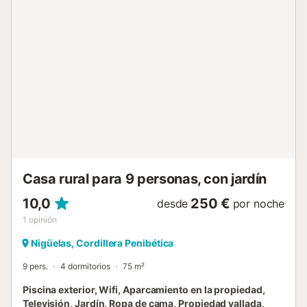
de baño con plato de ducha. Dos de los dormitorios
cuentan con una cama de matrimonio cada uno, mientras
que el tercer dormitorio dispone de tres camas
individuales. Arriba, se ubican dos dormitorios con bonitos
techos inclinados de madera y una cama de matrimonio
cada uno, y un cuarto de baño con plato de ducha.
Además, podrás contar con dos camas supletorias extras,
siendo la capacidad máxima de la vivienda de hasta 13
personas. Uno de los dormitorios en la planta alta dispone
de aire acondicionado, mientras que todos los demás
cuentan con ventiladores de techo. La fabulosa zona
exterior se divide en dos áreas, separadas por una
cancela. Al entrar en la propiedad, encontra...
Casa rural para 9 personas, con jardín
10,0
250 €
desde
por noche
1
opinión
Nigüelas, Cordillera Penibética
9 pers.
4 dormitorios
75 m²
Piscina exterior, Wifi, Aparcamiento en la propiedad,
Televisión, Jardín, Ropa de cama, Propiedad vallada,