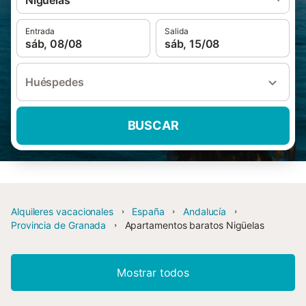
Nigüelas
Entrada
Salida
sáb, 08/08
sáb, 15/08
Huéspedes
BUSCAR
Alquileres vacacionales
España
Andalucía
Provincia de Granada
Apartamentos baratos Nigüelas
Mostrar todos