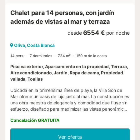
Chalet para 14 personas, con jardín
además de vistas al mar y terraza
6554 €
desde
por noche
Oliva, Costa Blanca
14 pers.
7 dormitorios
734 m²
150 m de la costa
Piscina exterior, Aparcamiento en la propiedad, Terraza,
Aire acondicionado, Jardín, Ropa de cama, Propiedad
vallada, Toallas
Ubicada en la primerísima línea de playa, la Villa Son de
Mar ofrece un oasis de lujo junto al mar. La construcción es
una obra maestra de elegancia y comodidad que fluye sin
esfuerzo, diseñado para maximizar las vistas panorámicas
al mar desde cada rincón. Relájate en la piscina privada
Cancelación GRATUITA
mientras las olas rompen en la orilla, creando un telón de
fondo perfecto para tus momentos de descanso. Esta villa
es mucho más que un hogar; es una experiencia de vida
Ver oferta