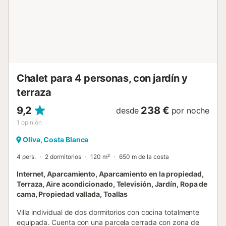
además de un baño con ducha. Este diseño único es ideal
para aquellos que buscan independencia dentro del
mismo alojamiento. El salón principal, amplio y luminoso,
está equipado con aire acondicionado y acceso directo a
la terraza privada. La cocina independiente, totalmente
equipada con electrodomésticos modernos como horno,
lavavajillas y microondas, te invita a preparar tus comidas
favoritas con facilidad. El exterior del chalet es un
Chalet para 4 personas, con jardín y
verdadero paraíso para el relax y el entretenimiento. La
terraza
piscina privada, rodeada de un jardín cuidado y una
parcela vallada, es perfec...
9,2
238 €
desde
por noche
1
opinión
Oliva, Costa Blanca
4 pers.
2 dormitorios
120 m²
650 m de la costa
Internet, Aparcamiento, Aparcamiento en la propiedad,
Terraza, Aire acondicionado, Televisión, Jardín, Ropa de
cama, Propiedad vallada, Toallas
Villa individual de dos dormitorios con cocina totalmente
equipada. Cuenta con una parcela cerrada con zona de