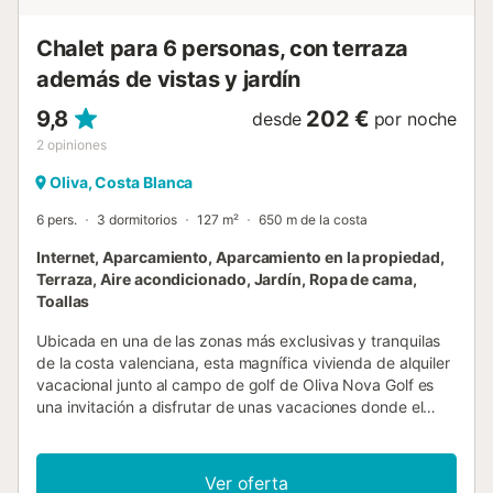
cama doble y un tercer dormitorio con cama doble y baño
en suite. Además, hay un total ...
Chalet para 6 personas, con terraza
además de vistas y jardín
9,8
202 €
desde
por noche
2
opiniones
Oliva, Costa Blanca
6 pers.
3 dormitorios
127 m²
650 m de la costa
Internet, Aparcamiento, Aparcamiento en la propiedad,
Terraza, Aire acondicionado, Jardín, Ropa de cama,
Toallas
Ubicada en una de las zonas más exclusivas y tranquilas
de la costa valenciana, esta magnífica vivienda de alquiler
vacacional junto al campo de golf de Oliva Nova Golf es
una invitación a disfrutar de unas vacaciones donde el
confort, la naturaleza y la ubicación privilegiada se
combinan a la perfección. Un alojamiento ideal para
familias, golfistas y visitantes del mundo ecuestre que
Ver oferta