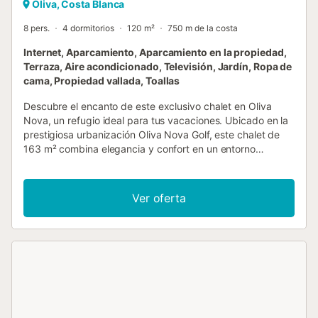
Oliva, Costa Blanca
8 pers.
4 dormitorios
120 m²
750 m de la costa
Internet, Aparcamiento, Aparcamiento en la propiedad,
Terraza, Aire acondicionado, Televisión, Jardín, Ropa de
cama, Propiedad vallada, Toallas
Descubre el encanto de este exclusivo chalet en Oliva
Nova, un refugio ideal para tus vacaciones. Ubicado en la
prestigiosa urbanización Oliva Nova Golf, este chalet de
163 m² combina elegancia y confort en un entorno
privilegiado. Con capacidad para hasta 8 personas, la
propiedad ofrece amplios espacios interiores y exteriores
diseñados para crear momentos inolvidables junto al mar y
Ver oferta
la naturaleza. El chalet cuenta con cuatro dormitorios
distribuidos para garantizar privacidad y comodidad. En la
planta principal, encontrarás dos habitaciones
acogedoras, decoradas con gusto, junto a un baño
completo. La planta superior, accesible exclusivamente
desde el exterior, ofrece un dormitorio principal con cama
de matrimonio, un dormitorio con dos camas individuales,
un acogedor salón con frigorífico, sofá y televisión,