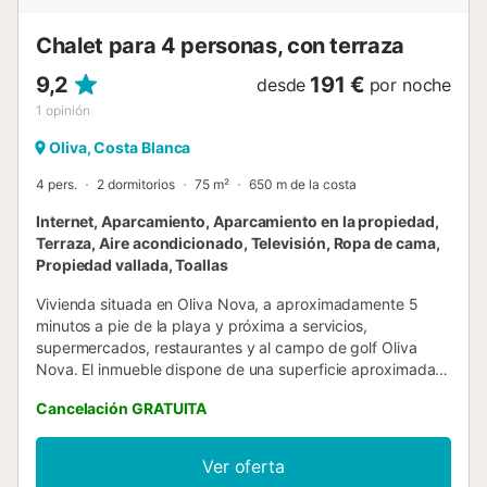
Chalet para 4 personas, con terraza
9,2
191 €
desde
por noche
1
opinión
Oliva, Costa Blanca
4 pers.
2 dormitorios
75 m²
650 m de la costa
Internet, Aparcamiento, Aparcamiento en la propiedad,
Terraza, Aire acondicionado, Televisión, Ropa de cama,
Propiedad vallada, Toallas
Vivienda situada en Oliva Nova, a aproximadamente 5
minutos a pie de la playa y próxima a servicios,
supermercados, restaurantes y al campo de golf Oliva
Nova. El inmueble dispone de una superficie aproximada
de 75 m² distribuidos en salón-comedor, cocina equipada,
Cancelación GRATUITA
dos dormitorios y un baño con ducha. La capacidad
máxima es de 4 personas, con una distribución de una
cama doble y dos camas individuales. La vivienda cuenta
Ver oferta
con aire acondicionado en salón y algunas estancias,