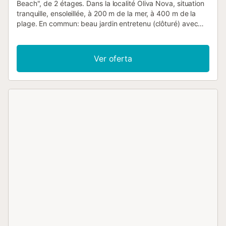
Beach", de 2 étages. Dans la localité Oliva Nova, situation
tranquille, ensoleillée, à 200 m de la mer, à 400 m de la
plage. En commun: beau jardin entretenu (clôturé) avec
pelouse, piscine rectangulaire (10 x 5 m, profondeur 110 -
210 cm, disponibilité saisonnière: 01.Jan. - 31.Dec.). Bassin
pour les enfants, douche extérieure. A usage privé: beau
Ver oferta
jardin entretenu avec pelouse. Meubles de jardin, place de
parking sur le terrain. Magasins 500 m, supermarché 750
m, restaurant 400 m, bar 650 m, arrêt de bus 1.6 km, gare
ferroviaire 20 km, ferry 20 km, plage de sable "Playa Oliva
Nova" 400 m. Terrain de golf (18 trous) 1 km, centre
équestre 600 m. Le propriétaire n'accepte pas les groupes
de jeunes. Catégorie et Standing : Aménagement intérieur
de haut standing. Mobilier assorti et confortable. Pour les
clients qui souhaitent un intérieur de grande qualité.
Vivienda : "Malibu Beach", maison jumelée 4 pièces 115 m2
sur 2 niveaux. Spacieux et clair, aménagement très
agréable et moderne: séjour/salle à manger avec
Télévision numérique, air-conditionné et chauffage à air
chaud. Sortie sur le jardinet. 1 chambre avec 1 grand-lit
(180 cm, longueur 200 cm), air-conditionné et chauffage à
air chaud. Cuisine ouverte (four, lave-vaisselle, 3 plaques à
induction, grille-pain, micro-ondes, congélateur, cafetière