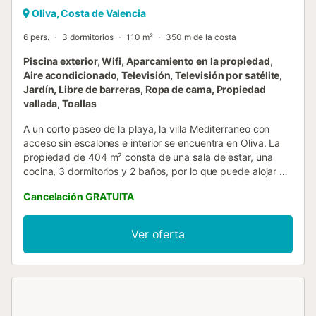
Oliva, Costa de Valencia
6 pers.
3 dormitorios
110 m²
350 m de la costa
Piscina exterior, Wifi, Aparcamiento en la propiedad,
Aire acondicionado, Televisión, Televisión por satélite,
Jardín, Libre de barreras, Ropa de cama, Propiedad
vallada, Toallas
A un corto paseo de la playa, la villa Mediterraneo con
acceso sin escalones e interior se encuentra en Oliva. La
propiedad de 404 m² consta de una sala de estar, una
cocina, 3 dormitorios y 2 baños, por lo que puede alojar a
7 personas. Los servicios adicionales incluyen Wi-Fi de alta
Cancelación GRATUITA
velocidad (apto para videollamadas), una smart TV con
servicios de streaming, aire acondicionado, así como una
lavadora. También hay una trona disponible. Esta villa
Ver oferta
ofrece un espacio exterior privado vallado de 700 m² con
piscina de hidromasaje, jardín, terrazas cubiertas y
descubiertas, un bar con taburetes de bar junto a la
barbacoa y una ducha exterior. A sólo 300 metros de
distancia, los huéspedes encontrarán playas de arena
prístinas con Bandera Azul y para el ocio, un campo de