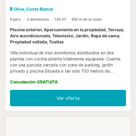
Oliva, Costa Blanca
6 pers.
3 dormitorios
145 m²
650 m de la costa
Piscina exterior, Aparcamiento en la propiedad, Terraza,
Aire acondicionado, Televisión, Jardín, Ropa de cama,
Propiedad vallada, Toallas
Villa individual de tres dormitorios distribuidos en dos
plantas con cocina abierta totalmente equipada. Cuenta
con una parcela cerrada con zona de parking, jardín
privado y piscina Situada a tan solo 700 metros de
distancia de la playa de fina arena blanca y a tan solo 300
Cancelación GRATUITA
metros del Centro Ecuestre Oliva Nova. Situado en un
lujoso resort, nuestro alojamiento se encuentra a poca
distancia del reconocido centro ecuestre, rodeado de
Ver oferta
excelentes opciones gastronómicas y con fácil acceso a
pistas de paddle, todo ello en las cercanías del mar....