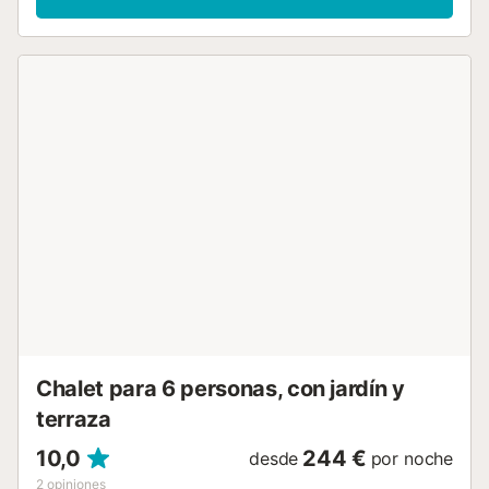
frente al mar, fusionando la sofisticación moderna con la
serenidad del entorno costero....
Chalet para 6 personas, con jardín y
terraza
10,0
244 €
desde
por noche
2
opiniones