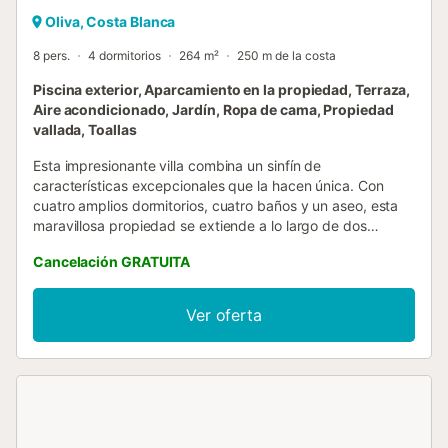
Oliva, Costa Blanca
8 pers.
4 dormitorios
264 m²
250 m de la costa
Piscina exterior, Aparcamiento en la propiedad, Terraza,
Aire acondicionado, Jardín, Ropa de cama, Propiedad
vallada, Toallas
Esta impresionante villa combina un sinfín de
características excepcionales que la hacen única. Con
cuatro amplios dormitorios, cuatro baños y un aseo, esta
maravillosa propiedad se extiende a lo largo de dos
elegantes plantas, ofreciendo un espacio de lujo para toda
Cancelación GRATUITA
la familia. Su cocina abierta y totalmente equipada es el
corazón de la casa, invitándonos a crear momentos
especiales. Ubicada en una parcela cerrada, esta villa
Ver oferta
ofrece privacidad y seguridad, y cuenta con un cómodo
espacio de aparcamiento, un encantador jardín privado y
una piscina. Además, su ubicación es simplemente
inmejorable. A tan solo 213 metros de la hermosa playa de
fina arena blanca, podrás disfrutar de días interminables
de sol y mar. Y si eso no fuera suficiente, a solo 2
kilómetros de distancia, encontrarás el centro ecuestre.