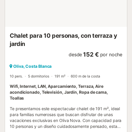
tarifas de larga estancia no están incluidas la electricidad
ni la calefacción (Gas, Aceite o Pellets) tampoco el wifi ni
las sabanas ni las toallas. El precio ...
Chalet para 10 personas, con terraza y
jardín
152 €
desde
por noche
Oliva, Costa Blanca
10 pers.
5 dormitorios
191 m²
600 m de la costa
Wifi, Internet, LAN, Aparcamiento, Terraza, Aire
acondicionado, Televisión, Jardín, Ropa de cama,
Toallas
Te presentamos este espectacular chalet de 191 m², ideal
para familias numerosas que buscan disfrutar de unas
vacaciones exclusivas en Oliva Nova. Con capacidad para
10 personas y un diseño cuidadosamente pensado, esta