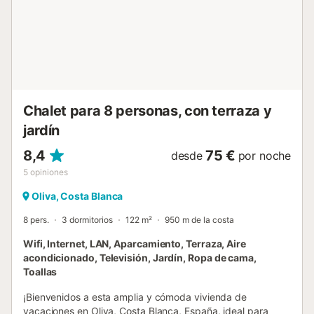
Parcela, Admite animales, Piscina Privada (dimensiones
8*4, profundidad max 2 m), Parking cubierto, 2
Ventiladores.- Número de registro turístico: AT33994V
Estancia distribuida por un profesional. A menos que se
indique lo contrario, los servicios como la limpieza, la ro...
Chalet para 8 personas, con terraza y
jardín
8,4
75 €
desde
por noche
5
opiniones
Oliva, Costa Blanca
8 pers.
3 dormitorios
122 m²
950 m de la costa
Wifi, Internet, LAN, Aparcamiento, Terraza, Aire
acondicionado, Televisión, Jardín, Ropa de cama,
Toallas
¡Bienvenidos a esta amplia y cómoda vivienda de
vacaciones en Oliva, Costa Blanca, España, ideal para