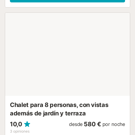
conexión WiFi, televisión, chimenea, plancha y plaza de
aparcamiento privada. En el exterior dispone de parcela
vallada y mobiliario de jardín. Ubicada en una zona con
acceso a diferentes servicios y comunicaciones, cercana
al Parque Natural de la Marjal Pego-Oliva y otros puntos
de interés de la comarca.Arrendamiento de uso temporal
conforme a la Ley de Arrendamientos Urbanos (LAU)....
Chalet para 8 personas, con vistas
además de jardín y terraza
10,0
580 €
desde
por noche
3
opiniones