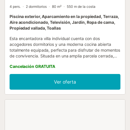
4 pers.
2 dormitorios
80 m²
550 m de la costa
Piscina exterior, Aparcamiento en la propiedad, Terraza,
Aire acondicionado, Televisión, Jardín, Ropa de cama,
Propiedad vallada, Toallas
Esta encantadora villa individual cuenta con dos
acogedores dormitorios y una moderna cocina abierta
totalmente equipada, perfecta para disfrutar de momentos
de convivencia. Situada en una amplia parcela cerrada,
ofrece comodidades como zona de estacionamiento, un
Cancelación GRATUITA
exuberante jardín privado y una refrescante piscina. Su
privilegiada ubicación la sitúa a escasos 700 metros de
una playa de arena blanca y a tan solo 400 metros del
Ver oferta
prestigioso Centro Ecuestre Oliva Nova...