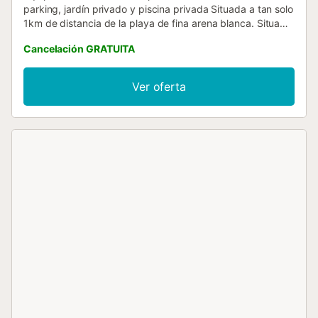
parking, jardín privado y piscina privada Situada a tan solo
1km de distancia de la playa de fina arena blanca. Situado
en un lujoso resort, nuestro alojamiento se encuentra a
Cancelación GRATUITA
poca distancia del reconocido centro ecuestre, rodeado
de excelentes opciones gastronómicas y con fácil acceso
a pistas de paddle, todo ello en las cercanías del mar....
Ver oferta