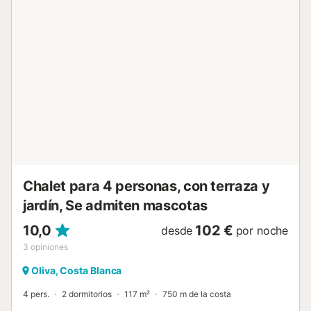
Esta villa es el sueño hecho realidad, ubicada dentro del
prestigioso Resort de Oliva Nova, donde el lujo, la
comodidad y la belleza natural se unen en perfecta
armonía. No pierdas la oportunidad de vivir en esta
magnífica propiedad....
Chalet para 4 personas, con terraza y
jardín, Se admiten mascotas
10,0
102 €
desde
por noche
3
opiniones
Oliva, Costa Blanca
4 pers.
2 dormitorios
117 m²
750 m de la costa