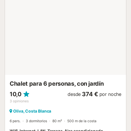
golf y una escuela de equitación se encuentran a sólo 7
km de la propiedad. Hay conexiones de transporte público
a poca distancia a pie y una pista de tenis a 15 minutos a
pie. Hay 2 plazas de parking disponibles en la propiedad y
hay aparcamiento gratuito disponible en la calle. Se
permite una mascota. No está permitido fumar en esta
propiedad. La propiedad cuenta con una zona de
aparcamiento para motos y bicicletas. Este alquiler cuenta
con características de ahorro de luz y agua....
Chalet para 6 personas, con jardín
10,0
374 €
desde
por noche
3
opiniones
Oliva, Costa Blanca
6 pers.
3 dormitorios
80 m²
500 m de la costa
Wifi, Internet, LAN, Terraza, Aire acondicionado,