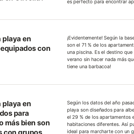
es perfecto para encontrar ap
 playa en
¡Evidentemente! Según la bas
son el 71 % de los apartamento
o equipados con
una piscina. Es el destino qu
verano sin hacer nada más que
tiene una barbacoa!
 playa en
Según los datos del año pasad
playa son diseñados para alb
ados para
el 29 % de los apartamentos e
o más bien son
habitaciones diferentes. Así p
s con grupos
ideal para marcharte con un g