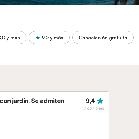
8,0
y más
9,0
y más
Cancelación gratuita
on jardín, Se admiten
9,4
17
opiniones