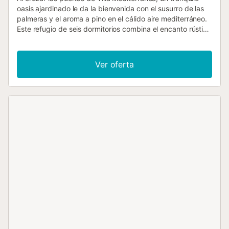
oasis ajardinado le da la bienvenida con el susurro de las
palmeras y el aroma a pino en el cálido aire mediterráneo.
Este refugio de seis dormitorios combina el encanto rústico
y la comodidad moderna, donde las frescas paredes
blancas y las ventanas con marcos de madera se
encuentran con elegantes suelos de madera e interiores
Ver oferta
luminosos y ventilados. La distribución se despliega
cuidadosamente en tres plantas, con una sala de estar y
comedor de planta abierta en el corazón de la casa,
bañada por luz natural y que se abre a una espaciosa
terraza con baldosas de terracota. La cocina está
diseñada para cocinar en compañía y hay varias zonas de
estar acogedoras, incluyendo una suite ajardinada y una
sala de descanso en el sótano. Salga y el ambiente cambia
al modo vacacional completo. Una generosa piscina brilla
al sol, rodeada de tumbonas y enmarcada por olivos y
exuberante vegetación. Los niños pueden explorar el patio
de recreo o dirigirse a la sala de juegos en la parte trasera
del jardín, mientras los adultos disfrutan de bebidas en
sillas colgantes o se reúnen alrededor de la mesa de
comedor exterior. La villa goza de acceso a servicios
locales, incluyendo pistas de tenis y una piscina