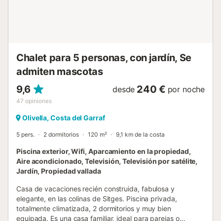
pong y un futbolín en el garaje mantienen entretenido a
todo el grupo. Villa Ángeles I parece estar tranquilamente
apartada, pero se encuentra a solo quince minutos de
Sitges, con sus playas doradas, su animado paseo
marítimo y su encanto catalán. Es lo mejor de ambos
mundos: paz cuando la deseas, bullicio cuando no.
Chalet para 5 personas, con jardín, Se
Característic...
admiten mascotas
9,6
240 €
desde
por noche
47
opiniones
Olivella, Costa del Garraf
5 pers.
2 dormitorios
120 m²
9,1 km de la costa
Piscina exterior, Wifi, Aparcamiento en la propiedad,
Aire acondicionado, Televisión, Televisión por satélite,
Jardín, Propiedad vallada
Casa de vacaciones recién construida, fabulosa y
elegante, en las colinas de Sitges. Piscina privada,
totalmente climatizada, 2 dormitorios y muy bien
equipada. Es una casa familiar, ideal para parejas o