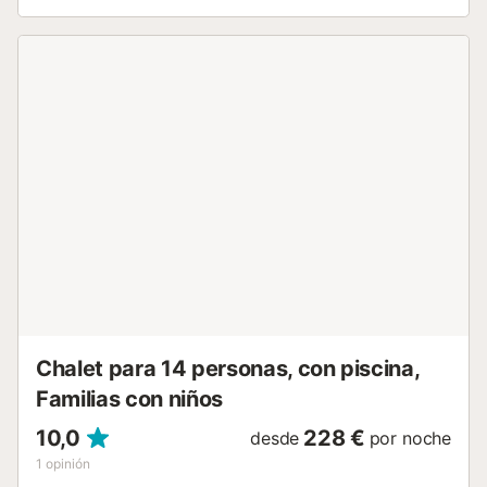
abre a un luminoso salón-comedor, donde grandes
ventanales enmarcan el paisaje circundante. La sala de
estar está cómodamente amueblada con sofás amplios, un
televisor inteligente y toques pensados que facilitan la
adaptación. Justo al lado, el comedor tiene capacidad
para ocho personas y se conecta a la perfección con la
terraza envolvente a través de amplias puertas,
difuminando la línea entre el interior y el exterior. La cocina
se encuentra justo al lado del salón principal y está
totalmente equipada para cocinar relajadamente durante
las vacaciones, con electrodomésticos modernos, amplio
espacio de trabajo y acceso directo a la terraza, ideal para
llevar el desayuno al exterior o vigilar a los niños jugando
abajo. En este nivel, tres dormitorios bien presentados se
encuentran a lo largo de un pasillo tranquilo: una
acogedora habitación doble y dos habitaciones dobles,
todas con aire acondicionado, mosquiteras y vistas tran...
Chalet para 14 personas, con piscina,
Familias con niños
10,0
228 €
desde
por noche
1
opinión