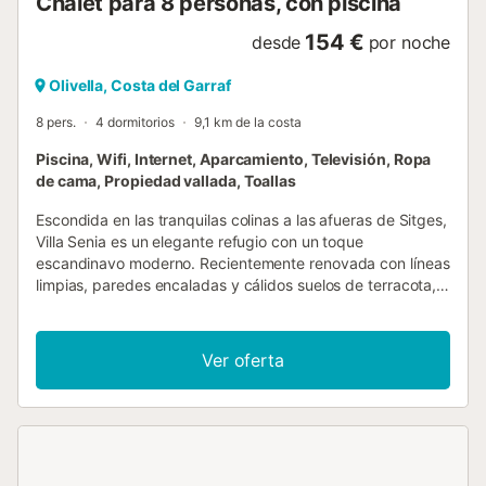
Chalet para 8 personas, con piscina
154 €
desde
por noche
Olivella, Costa del Garraf
8 pers.
4 dormitorios
9,1 km de la costa
Piscina, Wifi, Internet, Aparcamiento, Televisión, Ropa
de cama, Propiedad vallada, Toallas
Escondida en las tranquilas colinas a las afueras de Sitges,
Villa Senia es un elegante refugio con un toque
escandinavo moderno. Recientemente renovada con líneas
limpias, paredes encaladas y cálidos suelos de terracota,
esta villa irradia luz natural y lujo discreto. Su posición
elevada ofrece vistas panorámicas de las laderas
cubiertas de pinos del Parque Natural del Garraf, un
Ver oferta
escape tranquilo, pero a solo minutos de la vibrante costa.
La villa se distribuye en dos niveles y ofrece cuatro
luminosos y amplios dormitorios, tres baños
contemporáneos y una sala de estar de planta abierta que
fluye sin esfuerzo hacia terrazas bañadas por el sol. La
elegante cocina está totalmente equipada para comidas