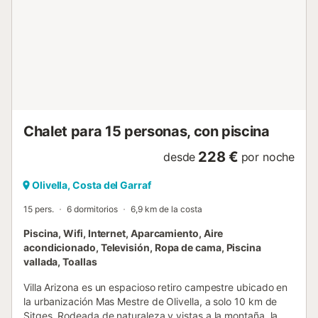
separada, tumbonas y una zona chill-out a la sombra con
espectaculares vistas al atardecer. Situada en las
tranquilas colinas de Can Suria, esta villa de seis
dormitorios es ideal para familias numerosas o grupos de
amigos que buscan desconectar en la naturaleza sin dejar
de estar cerca de las playas de Sitges y de la energía de
Barcelona. Características: Primera Planta - Hall de
entrada - Amplio y luminoso salón con 2 sofás grandes y
cómodos y asientos informales - Pasillo abierto -
Chalet para 15 personas, con piscina
Dormitori...
228 €
desde
por noche
Olivella, Costa del Garraf
15 pers.
6 dormitorios
6,9 km de la costa
Piscina, Wifi, Internet, Aparcamiento, Aire
acondicionado, Televisión, Ropa de cama, Piscina
vallada, Toallas
Villa Arizona es un espacioso retiro campestre ubicado en
la urbanización Mas Mestre de Olivella, a solo 10 km de
Sitges. Rodeada de naturaleza y vistas a la montaña, la