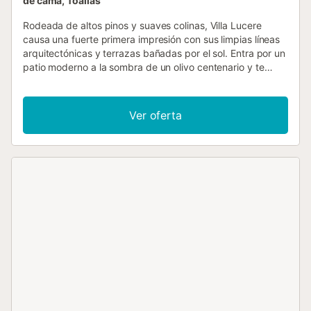
de cama, Toallas
Rodeada de altos pinos y suaves colinas, Villa Lucere
causa una fuerte primera impresión con sus limpias líneas
arquitectónicas y terrazas bañadas por el sol. Entra por un
patio moderno a la sombra de un olivo centenario y te
sentirás inmediatamente de vacaciones. En el interior, los
elegantes suelos de cerámica y las paredes encaladas
crean un ambiente tranquilo y contemporáneo, suavizado
Ver oferta
por obras de arte eclécticas y cálidos acabados de
madera. La distribución diáfana fluye sin esfuerzo entre la
cocina, el comedor y el salón, con techos altos y puertas
de cristal que inundan el espacio de luz. Cada habitación
se abre a una terraza, lo que confiere a la villa una
sensación maravillosamente abierta, ideal para la vida al
aire libre. En la planta superior, la espaciosa suite principal
conduce directamente a una soleada plataforma de
observación, mientras que dos dormitorios más en el nivel
inferior se abren a la terraza de la piscina. La piscina
privada está rodeada de rica madera, flanqueada por
tumbonas, sombrillas y una hamaca que se mece con la
brisa. Cene al aire libre con vistas panorámicas de las
onduladas colinas del Garraf o relájese con una bebida fría