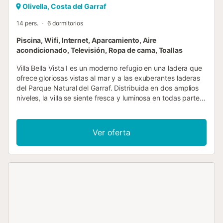
Olivella, Costa del Garraf
14 pers.
6 dormitorios
Piscina, Wifi, Internet, Aparcamiento, Aire
acondicionado, Televisión, Ropa de cama, Toallas
Villa Bella Vista I es un moderno refugio en una ladera que
ofrece gloriosas vistas al mar y a las exuberantes laderas
del Parque Natural del Garraf. Distribuida en dos amplios
niveles, la villa se siente fresca y luminosa en todas partes,
con paredes blancas, suelos de terracota y mobiliario
contemporáneo de líneas limpias que crean un ambiente
relajado y mediterráneo. Al entrar en el nivel superior, le
Ver oferta
recibe una cómoda zona de estar con cristal de suelo a
techo que enmarca el paisaje como una pintura. Incluso
hay un futbolín y una pared de libros para un tiempo de
ocio relajado. Con tres dormitorios en cada planta, hay
mucho espacio para extenderse y relajarse por completo.
Abajo, la cocina y el comedor de planta abierta, con una
mesa para catorce comensales, dan a una terraza que
rodea la villa. Desde aquí, unos escalones conducen a un
hermoso jardín, completo con una zona de piscina