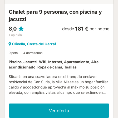
comunitaria, y está a solo diez minutos en coche por una
ruta escénica de las doradas playas de Sitges y su
Chalet para 9 personas, con piscina y
animado paseo marítimo. Ca...
jacuzzi
8,0
181 €
desde
por noche
1
opinión
Olivella, Costa del Garraf
9 pers.
4 dormitorios
Piscina, Jacuzzi, Wifi, Internet, Aparcamiento, Aire
acondicionado, Ropa de cama, Toallas
Situada en una suave ladera en el tranquilo enclave
residencial de Can Suria, la Villa Alizee es un hogar familiar
cálido y acogedor que aprovecha al máximo su posición
elevada, con amplias vistas al campo que se extienden
hasta el lejano brillo del mar. Al llegar a la villa, lo llama de
inmediato su ambiente tranquilo y abierto, un lugar
diseñado para mañanas lentas, almuerzos largos y veladas
Ver oferta
al aire libre sin esfuerzo. Entre y el corazón de la casa se