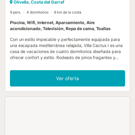
Olivella, Costa del Garraf
9 pers.
4 dormitorios
9 km de la costa
Piscina, Wifi, Internet, Aparcamiento, Aire
acondicionado, Televisión, Ropa de cama, Toallas
Con un estilo impecable y perfectamente equipada para
una escapada mediterránea relajada, Villa Cactus I es una
casa de vacaciones de cuatro dormitorios diseñada para
ofrecer confort y estilo. Rodeado de pinos fragantes y
jardines ajardinados con esmero, este refugio
contemporáneo tiene capacidad para ocho personas y
cuenta con una distribución diáfana, interiores con aire
Ver oferta
acondicionado y una perfecta integración entre la vida
interior y exterior. En el corazón de la propiedad se
encuentra una piscina de forma libre de diseño
personalizado, flanqueada por lisas terrazas de piedra y
cinco tumbonas, un oasis privado para días soleados. Una
amplia terraza para comer al aire libre, completa con
barbacoa y quemador de leña, hará que las comidas sean
una delicia, mientras que un gimnasio privado asegura que
las rutinas de ejercicio no se queden atrás. Los dormitorios