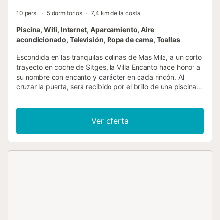
10 pers.
5 dormitorios
7,4 km de la costa
Piscina, Wifi, Internet, Aparcamiento, Aire
acondicionado, Televisión, Ropa de cama, Toallas
Escondida en las tranquilas colinas de Mas Mila, a un corto
trayecto en coche de Sitges, la Villa Encanto hace honor a
su nombre con encanto y carácter en cada rincón. Al
cruzar la puerta, será recibido por el brillo de una piscina
privada bordeada de tumbonas y vegetación
mediterránea. Una elegante pérgola da sombra a un
generoso comedor al aire libre, mientras que la cocina de
Ver oferta
verano y la barbacoa ofrecen todos los ingredientes para
comidas relajadas y soleadas. En el interior, la Villa Encanto
se desarrolla en dos niveles con un ambiente cálido y
hogareño. En la planta baja, un estudio recientemente
reformado ofrece un salón informal con una plataforma
elevada para dormir, un acogedor rincón de lectura y dos
dormitorios dobles, uno con un elegante baño en suite y el
otro con acceso a un baño independiente. Subiendo las
escaleras, la villa se abre a un espacio de estar lleno de luz
con cómodos asientos, una cocina bien equipada y una