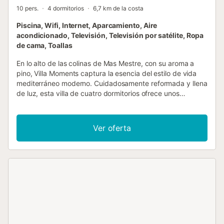
10 pers.
4 dormitorios
6,7 km de la costa
Piscina, Wifi, Internet, Aparcamiento, Aire
acondicionado, Televisión, Televisión por satélite, Ropa
de cama, Toallas
En lo alto de las colinas de Mas Mestre, con su aroma a
pino, Villa Moments captura la esencia del estilo de vida
mediterráneo moderno. Cuidadosamente reformada y llena
de luz, esta villa de cuatro dormitorios ofrece unos
interiores acogedores y unas vistas impresionantes al
Parque Natural del Garraf. La zona de estar diáfana es
luminosa y espaciosa, con amplios ventanales que
Ver oferta
permiten disfrutar del exterior y una chimenea central para
las noches más frescas. La cocina, totalmente equipada y
con acceso directo a la terraza, permite disfrutar de
desayunos al aire libre sin complicaciones. Con capacidad
para hasta diez huéspedes, la villa es ideal para familias y
grupos de amigos. Las habitaciones son tranquilas y están
bien climatizadas con aire acondicionado, incluyendo una
suite independiente con jardín para mayor privacidad. Los
espacios exteriores son lo más destacado: una
resplandeciente piscina privada rodeada de tumbonas y