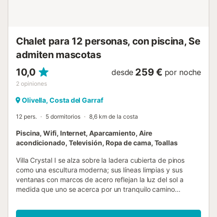
mientras la luz se desvanece y los pinos se perfilan en
silueta. Aunque el entorno es sereno y remoto, la vibrante
Sitges se encuentra a solo quince minutos en coche, con
Barcelona un poco más allá. Características: Alt...
Chalet para 12 personas, con piscina, Se
admiten mascotas
10,0
259 €
desde
por noche
2
opiniones
Olivella, Costa del Garraf
12 pers.
5 dormitorios
8,6 km de la costa
Piscina, Wifi, Internet, Aparcamiento, Aire
acondicionado, Televisión, Ropa de cama, Toallas
Villa Crystal I se alza sobre la ladera cubierta de pinos
como una escultura moderna; sus líneas limpias y sus
ventanas con marcos de acero reflejan la luz del sol a
medida que uno se acerca por un tranquilo camino
privado. En cuanto se entra, se tiene una sensación de
amplitud. Un cristal de suelo a techo envuelve la planta