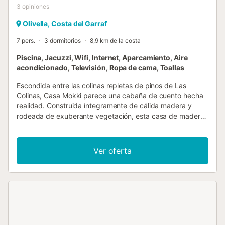
3
opiniones
Olivella, Costa del Garraf
7 pers.
3 dormitorios
8,9 km de la costa
Piscina, Jacuzzi, Wifi, Internet, Aparcamiento, Aire
acondicionado, Televisión, Ropa de cama, Toallas
Escondida entre las colinas repletas de pinos de Las
Colinas, Casa Mokki parece una cabaña de cuento hecha
realidad. Construida íntegramente de cálida madera y
rodeada de exuberante vegetación, esta casa de madera
renovada ofrece paz, privacidad y todas las comodidades
del hogar con un extra de alma. Al cruzar la puerta
principal, te recibirá un luminoso salón-comedor de
Ver oferta
concepto abierto, donde una cocina moderna da
directamente a una acogedora terraza exterior. Los
interiores combinan el encanto rústico con acabados
modernos y nítidos, paredes encaladas, suelos de madera
y grandes ventanales que dejan entrar la luz del sol y las
vistas. Hay tres cómodos dormitorios distribuidos en dos
niveles, además de un anexo adicional ideal para niños. El