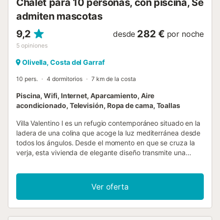
Chalet para 10 personas, con piscina, Se
admiten mascotas
9,2
282 €
desde
por noche
5
opiniones
Olivella, Costa del Garraf
10 pers.
4 dormitorios
7 km de la costa
Piscina, Wifi, Internet, Aparcamiento, Aire
acondicionado, Televisión, Ropa de cama, Toallas
Villa Valentino I es un refugio contemporáneo situado en la
ladera de una colina que acoge la luz mediterránea desde
todos los ángulos. Desde el momento en que se cruza la
verja, esta vivienda de elegante diseño transmite una
sensación de amplitud, luminosidad y conexión con la
naturaleza. Distribuida en tres plantas, la fachada
acristalada de la villa garantiza que todas las estancias
Ver oferta
disfruten de unas vistas panorámicas de las colinas
cubiertas de pinos del Parque Natural del Garraf.Los
interiores son frescos y diáfanos, con un diseño minimalista