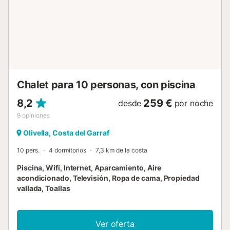
mesa de comedor redonda, todo orientado para
aprovechar al máximo las vistas del jardín y de la ladera.
Salga a la terraza de desayuno con sombrilla y un buen
café; es el lugar perfecto para saludar el día. Tres
dormitorios más se encuentran fuera del pasillo: uno doble,
uno triple (perfecto para hermanos o amigos) y una serena
suite principal con una cama sofá individual adicional y su
propia televisión y zona de gimnasio. Los ventiladores de
Chalet para 10 personas, con piscina
te...
8,2
259 €
desde
por noche
9
opiniones
Olivella, Costa del Garraf
10 pers.
4 dormitorios
7,3 km de la costa
Piscina, Wifi, Internet, Aparcamiento, Aire
acondicionado, Televisión, Ropa de cama, Propiedad
vallada, Toallas
Ver oferta