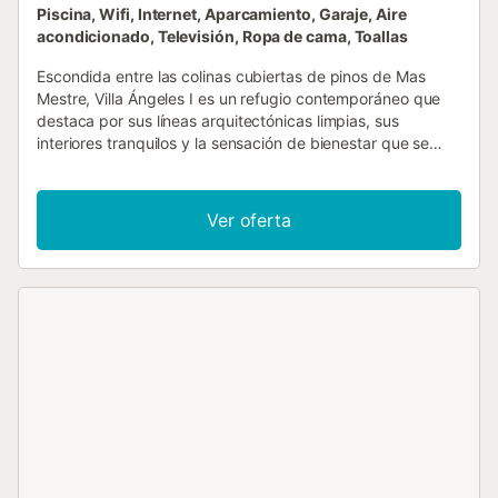
Piscina, Wifi, Internet, Aparcamiento, Garaje, Aire
acondicionado, Televisión, Ropa de cama, Toallas
Escondida entre las colinas cubiertas de pinos de Mas
Mestre, Villa Ángeles I es un refugio contemporáneo que
destaca por sus líneas arquitectónicas limpias, sus
interiores tranquilos y la sensación de bienestar que se
respira en cada rincón. Al cruzar la entrada, la villa se abre
en diferentes niveles, con tonos suaves y neutros, enormes
ventanales y espacios acogedores que se extienden hacia
Ver oferta
el jardín. La zona de estar es luminosa y acogedora, y da
paso a una cocina de alta gama equipada con todo lo
necesario para disfrutar de largas y placenteras comidas.
Un ascensor conecta todas las plantas, desde la
acogedora sala de televisión y la sala de juegos de la
planta baja hasta la suite superior con su propia terraza y
bañera de hidromasaje. En el exterior, el jardín se extiende
a lo largo de diferentes niveles, con una elegante piscina
en el centro, que se puede climatizar bajo petición. Las
tumbonas y los rincones de relax crean un ambiente de
estilo resort, mientras que la terraza comedor está
pensada para las veladas al aire libre. Una mesa de ping-