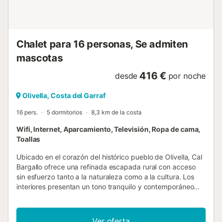
mediterráneo. A solo doce minutos de Sitges y treinta y
cinco de Barcelona, Villa Solaris ofrece un tranquilo escape
en la colina que aún está al alcance del brillo de la ciudad
y el bullicio de la playa. Características: Planta B...
Chalet para 16 personas, Se admiten
mascotas
416 €
desde
por noche
Olivella, Costa del Garraf
16 pers.
5 dormitorios
8,3 km de la costa
Wifi, Internet, Aparcamiento, Televisión, Ropa de cama,
Toallas
Ubicado en el corazón del histórico pueblo de Olivella, Cal
Bargallo ofrece una refinada escapada rural con acceso
sin esfuerzo tanto a la naturaleza como a la cultura. Los
interiores presentan un tono tranquilo y contemporáneo
con una paleta minimalista de grises, blancos y maderas
naturales. El diseño bien pensado incluye una espaciosa
cocina y zona de comedor, una despensa con generoso
Ver oferta