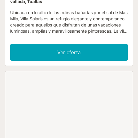
vallada, Toallas
Ubicada en lo alto de las colinas bañadas por el sol de Mas
Mila, Villa Solaris es un refugio elegante y contemporáneo
creado para aquellos que disfrutan de unas vacaciones
luminosas, amplias y maravillosamente pintorescas. La villa
se desarrolla en tres niveles llenos de luz, donde las
paredes de cristal atraen la mirada hacia vistas
panorámicas de pinares y viñedos. En la planta principal,
Ver oferta
un elegante salón y comedor de concepto abierto fluye sin
esfuerzo hacia una cocina minimalista, ambos se abren
directamente a la terraza de la piscina. Con cuatro
dormitorios repartidos en las plantas superiores, incluida
una suite principal con su propio balcón, hay un espacio
tranquilo para que todos puedan retirarse. En el exterior, la
piscina climatizada se extiende hacia las copas de los
árboles, rodeada de tumbonas, palmeras y zonas de
asientos acolchchados, ideales para tardes de relax o
aperitivos al atardecer. Una barbacoa y una gran mesa de
comedor hacen que las cenas al aire libre sean un placer
sencillo. El diseño es moderno, pero la calidez y la
suavidad provienen de los suelos de madera natural, los
muebles seleccionados a mano y el apacible entorno