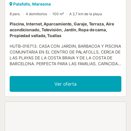
Palafolls, Maresme
8 pers.
4 dormitorios
100 m²
A 2,7 km de la playa
Piscina, Internet, Aparcamiento, Garaje, Terraza, Aire
acondicionado, Televisión, Jardín, Ropa de cama,
Propiedad vallada, Toallas
HUTB-016713. CASA CON JARDIN, BARBACOA Y PISCINA
COMUNITARIA EN EL CENTRO DE PALAFOLLS, CERCA DE
LAS PLAYAS DE LA COSTA BRAVA Y DE LA COSTA DE
BARCELONA. PERFECTA PARA LAS FAMILIAS. CAPACIDAD
HASTA 8 PERSONAS. 4 DORMITORIOS, 2 BAÑOS, GRAN
SALÓN COMEDOR. Wi-Fi GRATIS. · Un hogar preparado
con mucho gusto y con todo detalle para tus vacaciones. ·
Ver oferta
Casa equipada y mobiliario nuevo para disfrutar de una
estancia perfecta. · Terraza con mobiliario de jardín y
barbacoa para comer al aire libre. · Piscina comunitaria y
jardín con césped para tomar el sol y relajarse. · Casa
perfecta para las familias con niños. · Capacidad hasta 8
personas* con 4 dormitorios: 2 dormitorios con cama
doble y 2 dormitorios con literas. · Aire acondicionado en el
salón comedor y ventiladores en el techo de los