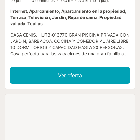
20 pers.
10 dormitorios
750 m²
A 3 km de la playa
Internet, Aparcamiento, Aparcamiento en la propiedad,
Terraza, Televisión, Jardín, Ropa de cama, Propiedad
vallada, Toallas
CASA GENIS. HUTB-013770 GRAN PISCINA PRIVADA CON
JARDIN, BARBACOA, COCINA Y COMEDOR AL AIRE LIBRE.
10 DORMITORIOS Y CAPACIDAD HASTA 20 PERSONAS. ·
Casa perfecta para las vacaciones de una gran familia o
para varias familias que quieran disfrutar juntas de sus
vacaciones. · La casa está ubicada en la zona residencial
de Sant Genís de Palafolls, cerca de las playas de la Costa
Ver oferta
Brava (Blanes, Lloret, Tossa de Mar) y de la Costa de
Barcelona (Malgrat de Mar, Santa Susanna, Calella). · La
propiedad dispone de un jardín de 1.300m² con una gran
piscina de 10m x 5m , de agua salada, sin cloro, que se
mantiene todo el año. Hamacas para tomar el sol y
descansar. La persona del mantenimiento del jardín se
aloja en una casa anexa en el mismo terreno. · Junto a la
piscina hay una cocina y un gran comedor de 80m² para
comer todos juntos al aire libre. · La propiedad dispone de
barbacoa de carbón para cocinar una buena carne a la