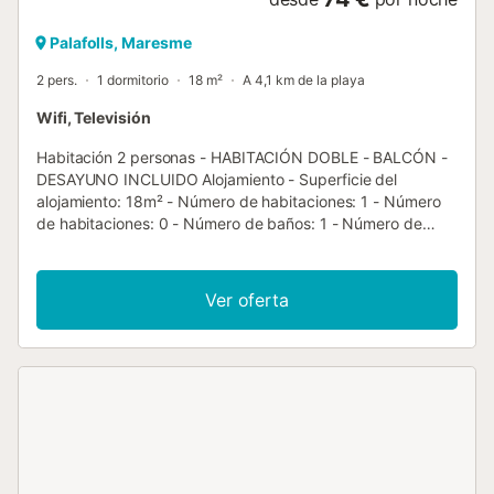
Palafolls, Maresme
2 pers.
1 dormitorio
18 m²
A 4,1 km de la playa
Wifi, Televisión
Habitación 2 personas - HABITACIÓN DOBLE - BALCÓN -
DESAYUNO INCLUIDO Alojamiento - Superficie del
alojamiento: 18m² - Número de habitaciones: 1 - Número
de habitaciones: 0 - Número de baños: 1 - Número de
aseos: 1 - Balcón - 1 habitación: 1 cama doble o 2 camas
individuales Equipamiento adicional - Wifi: Incluido en el
precio - Aire acondicionado reversible: Incluido en el precio
Ver oferta
- Limpieza de final de estancia incluida (excepto zona de
cocina) - Televisión: Incluido en el precio - Tipo de cocina:
No hay cocina - Nevera - Kettle - Tipo de baño: Bañera o
ducha - Tipo de inodoro: Aseos - Secador de pelo - Kit de
bebé: Como opción adicional Animales adicionales - Los
importes indicados están sujetos a cambios durante la
temporada y son meramente informativos. Deben
abonarse in situ. No se admiten animales de categoría 1 y
2. - Animales adicionales: Todos los animales están