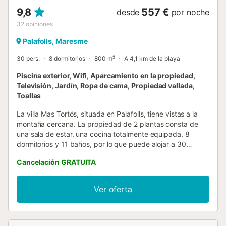
9,8
557 €
desde
por noche
32
opiniones
Palafolls, Maresme
30 pers.
8 dormitorios
800 m²
A 4,1 km de la playa
Piscina exterior, Wifi, Aparcamiento en la propiedad,
Televisión, Jardín, Ropa de cama, Propiedad vallada,
Toallas
La villa Mas Tortós, situada en Palafolls, tiene vistas a la
montaña cercana. La propiedad de 2 plantas consta de
una sala de estar, una cocina totalmente equipada, 8
dormitorios y 11 baños, por lo que puede alojar a 30
personas. Los servicios adicionales incluyen Wi-Fi,
Cancelación GRATUITA
televisión, calefacción en toda la casa y lavadora. Además,
tiene a su disposición una mesa de ping-pong y una mesa
de billar. También hay una cuna y una trona. Este alquiler
Ver oferta
de vacaciones ofrece un espacio exterior privado con
jardín, terraza descubierta, terraza cubierta, barbacoa y
ducha exterior. La propiedad está ubicada en cerca de la
playa y en un lugar ideal para visitar el parque acuático