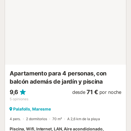
deliciosas comidas, y la espaciosa terraza con barbacoa
es ideal para disfrutar de comidas al aire libre. A solo 30
km del aeropuerto de Girona y 65 km de Barcelona, este
castillo es fácilmente accesible y bien comunicado,
convirtiéndolo en la base ideal para explorar la Costa
Brava. Este castillo en Mas Carbó es un verdadero hogar
lejos de casa, donde podrás disfrutar de la serenidad, la
naturaleza y el encanto del mar Mediterráneo,
garantizando una experiencia inolvidable en este
maravilloso refugio. Hay que realizar un depósito como
garantía o respaldo para asegurar y formalizar el
compromiso en cuestión. Este depósito no solo fortalece
la...
Apartamento para 4 personas, con
balcón además de jardín y piscina
9,6
71 €
desde
por noche
5
opiniones
Palafolls, Maresme
4 pers.
2 dormitorios
70 m²
A 2,6 km de la playa
Piscina, Wifi, Internet, LAN, Aire acondicionado,