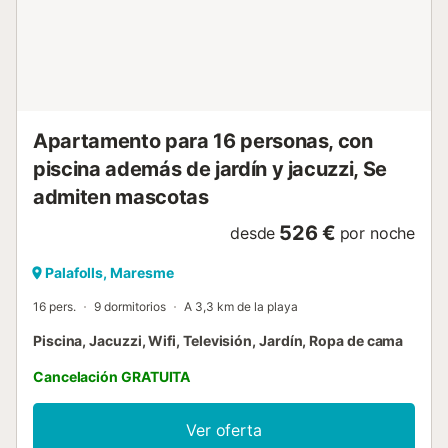
exterior cerca de la barbacoa de piedra y otro cerca de la
piscina. · El jardín tiene un campo de fútbol con una
portería que gusta mucho a los niños... y a los adultos. · La
casa de 250 m², sobre un terreno de 2.500 m², está
distribuida de la siguiente manera: En la planta baja: ·
Salón-comedor y...
Apartamento para 16 personas, con
piscina además de jardín y jacuzzi, Se
admiten mascotas
526 €
desde
por noche
Palafolls, Maresme
16 pers.
9 dormitorios
A 3,3 km de la playa
Piscina, Jacuzzi, Wifi, Televisión, Jardín, Ropa de cama
Cancelación GRATUITA
Ver oferta