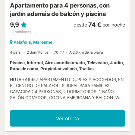
Apartamento para 4 personas, con
jardín además de balcón y piscina
9,9
74 €
desde
por noche
16
opiniones
Palafolls, Maresme
4 pers.
2 dormitorios
70 m²
A 2,6 km de la playa
Piscina, Internet, Aire acondicionado, Televisión, Jardín,
Ropa de cama, Propiedad vallada, Toallas
HUTB-016957 APARTAMENTO DÚPLEX Y ACOGEDOR, EN
EL CENTRO DE PALAFOLLS. IDEAL PARA FAMILIAS.
CAPACIDAD 4 PERSONAS, 2 DORMITORIOS, 1 BAÑO,
SALÓN COMEDOR, COCINA AMERICANA Y BALCON. Wi-
Fi GRATIS.CERCA DE LAS PLAYAS DE LA COSTA BRAVA Y
DE LA COSTA DE BARCELONA. - PISCINA Y JARDIN
COMUNITARIO · Apartamento dúplex acogedor. Un hogar
Ver oferta
para disfrutar de las vacaciones. · Balcón con mobiliario de
jardín para poder disfrutar del sol y la tranquilidad. ·
Mobiliario y electrodomésticos nuevos. · Apartamento