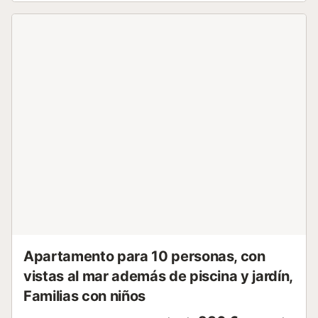
piscina ofrece mucha diversión para nadar. También podrá
jugar al baloncesto o al ping-pong. La casa de vacaciones
está equipada con una caja fuerte. La buena conexión con
la autopista cercana hace posible hacer un viaje a
Barcelona, una ciudad vibrante y dinámica con muchos
lugares de interés. Tordera está situada al borde de la
Costa del Maresme, una región que forma una larga y
estrecha franja costera que comienza al norte de la ciudad
de Barcelona y se extiende entre las laderas de las
montañas costeras y el mar Mediterráneo hasta la
pintoresca Costa Brava. Las montañas protegen las largas
playas de arena y los pueblos pesqueros de los vientos del
norte y proporcionan un clima mediterráneo suave durante
todo el año. La belleza de este paisaje único se
complementa con una excelente gastronomía, numerosos
parques temáticos y una amplia oferta de oc...
Apartamento para 10 personas, con
vistas al mar además de piscina y jardín,
Familias con niños