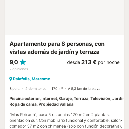
para caminar y relajarse. · Supermercado a 1 minuto
andando, restaurantes y bares, tiendas outlet de grandes
marcas y comercios, todo a pie alrededor del
apartamento. · Parque Marineland en Palafolls, a 5 minutos
en coche o 15 minutos andando. · Muy bien comunicado
sólo 10 minutos en coche de las playas de Blanes (Costa
Brava) locali...
Apartamento para 8 personas, con
vistas además de jardín y terraza
9,0
213 €
desde
por noche
7
opiniones
Palafolls, Maresme
8 pers.
4 dormitorios
170 m²
A 5,3 km de la playa
Piscina exterior, Internet, Garaje, Terraza, Televisión, Jardín,
Ropa de cama, Propiedad vallada
"Mas Reixach", casa 5 estancias 170 m2 en 2 plantas,
orientación sur. Con mobiliario funcional y confortable: salón-
comedor 37 m2 con chimenea (sólo con función decorativa),