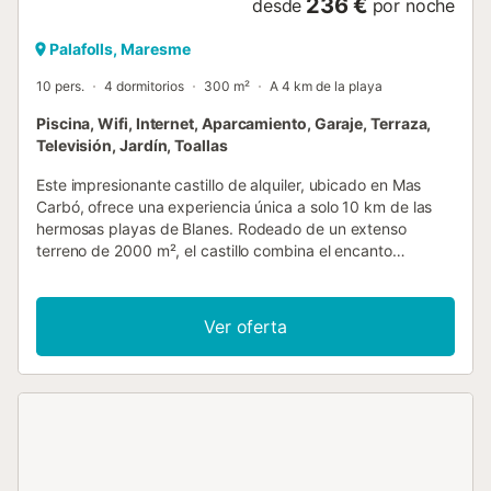
236 €
desde
por noche
Palafolls, Maresme
10 pers.
4 dormitorios
300 m²
A 4 km de la playa
Piscina, Wifi, Internet, Aparcamiento, Garaje, Terraza,
Televisión, Jardín, Toallas
Este impresionante castillo de alquiler, ubicado en Mas
Carbó, ofrece una experiencia única a solo 10 km de las
hermosas playas de Blanes. Rodeado de un extenso
terreno de 2000 m², el castillo combina el encanto
histórico con comodidades modernas, ideal para quienes
buscan desconectar y disfrutar de la naturaleza. Desde el
jardín, podrás contemplar vistas espectaculares del mar
Ver oferta
Mediterráneo, creando un ambiente perfecto para
relajarte. La propiedad cuenta con una amplia piscina de 9
x 4 metros, ideal para refrescarte en los cálidos días de
verano. El interior del castillo dispone de 4 habitaciones
amplias y acogedoras, junto con 3 baños completamente
equipados para tu comodidad. La cocina está
completamente equipada, perfecta para preparar