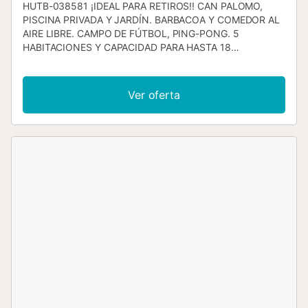
HUTB-038581 ¡IDEAL PARA RETIROS!! CAN PALOMO,
PISCINA PRIVADA Y JARDÍN. BARBACOA Y COMEDOR AL
AIRE LIBRE. CAMPO DE FÚTBOL, PING-PONG. 5
HABITACIONES Y CAPACIDAD PARA HASTA 18
PERSONAS. WI-FI GRATIS. · Can Palomo es perfecta para
familias y grupos de amigos que quieren compartir y
disfrutar juntos en una zona tranquila rodeada de
Ver oferta
naturaleza. · La casa está situada en la localidad de
Palafolls (provincia de Barcelona) y ha sido declarada
edificio de interés arquitectónico. · La masía es única y ha
sido renovada y equipada recientemente, con un
mobiliario de madera hecho a mano que destaca. · La
propiedad está situada cerca de las playas de la Costa
Brava (Blanes, Lloret, Tossa de Mar) y de las playas de la
Costa de Barcelona (Malgrat de Mar, Santa Susanna,
Pineda, Calella). · Dispone de una gran piscina privada de
uso exclusivo para invitados. La piscina de 8m x 4m es de
agua salada (sin cloro) y cuenta con una ducha exterior. ·
Toda la propiedad y la zona de la piscina están cercadas
para la seguridad de las familias con niños pequeños. ·
Hay dos zonas para comer al aire libre: un comedor
exterior cerca de la barbacoa de piedra y otro cerca de la