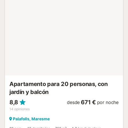
Marineland y las aguas cristalinas de la Costa Brava. La
piscina no estará disponible hasta abril de 2024. Hay 10
plazas de aparcamiento disponibles en la propiedad. Se
permite un máximo de 5 mascotas. Este inmueble no
dispone de aire acondicionado. Las fiestas no están
permitidas y se debe respetar el horario de silencio
establecido de 20 a 9 horas. No se admiten huéspedes
que no formen parte de la reserva. La propiedad tiene
acceso sin escalones. Esta propiedad tiene directrices
para ayudar a los huéspedes con la correcta separación
de residuos. Se proporciona más información en el
establecimiento. Este establecimiento cuenta con
iluminación de bajo consumo. El anfitrión puede organizar
el alquiler de bicicletas, un...
Apartamento para 20 personas, con
jardín y balcón
8,8
671 €
desde
por noche
14
opiniones
Palafolls, Maresme