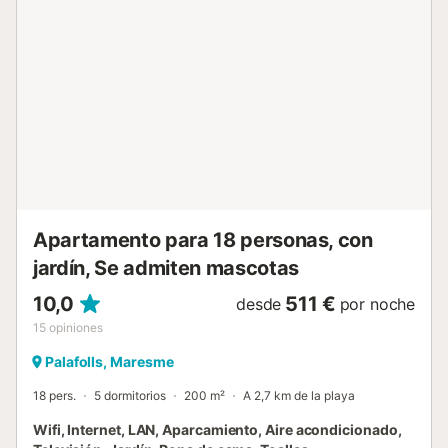
dormitorios para dormir fresquitos. · Salón comedor amplio
con TV. Internet Wi-Fi gratis. · Cocina equipada con
electrodomésticos: frigorífico, lavavajillas, horno,
microondas, cafetera... · 2 baños completos modernos y
funcionales con ducha. Uso de la Barbacoa: El uso de la
barbacoa se puede ver limitado o prohibido según las
ordenanzas municipales, sobre todo, durante los meses de
verano, por riesgo de incendio. · Ubicación privilegiada en
en el centro de Palafolls, junto a grandes parques y zonas
para caminar y relajarse en familia. Supermercado,
restaurantes, tiendas outlet de grandes marcas, tod...
Apartamento para 18 personas, con
jardín, Se admiten mascotas
10,0
511 €
desde
por noche
15
opiniones
Palafolls, Maresme
18 pers.
5 dormitorios
200 m²
A 2,7 km de la playa
Wifi, Internet, LAN, Aparcamiento, Aire acondicionado,