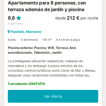
Apartamento para 8 personas, con
terraza....
terraza además de jardín y piscina
8,8
212 €
desde
por noche
8
opiniones
Palafolls, Maresme
8 pers.
4 dormitorios
150 m²
A 4 km de la playa
Piscina exterior, Piscina, Wifi, Terraza, Aire
acondicionado, Televisión, Jardín
La privilegiada ubicación residencial, rodeada de
naturaleza y sin embargo a pocos minutos de los
conocidos centros turísticos como Lloret de Mar y Blanes,
aseguran unas vacaciones inolvidables con todas las
comodidades. En esta hermosa casa de vacaciones le
Cancelación GRATUITA
espera un ambiente acogedor y cálido, dejando atrás la
vida cotidiana. Hay mosquiteras en las ventanas de todos
los dormitorios. La casa dispone de conexión a Internet
Ver oferta
por fibra óptica con una velocidad de 5 GB. El jardín es
ideal para hacer barbacoas juntos y la hermosa y gran