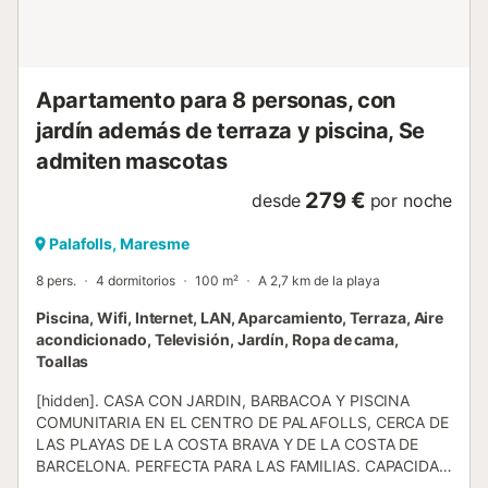
piscina. · El jardín tiene un campo de fútbol con una
portería que gusta mucho a los niños... y a los adultos. · La
casa de 250 m², sobre un terreno de 2.500 m², está
distribuida de la siguiente manera: En la planta baja: ·
Salón-comedo...
Apartamento para 8 personas, con
jardín además de terraza y piscina, Se
admiten mascotas
279 €
desde
por noche
Palafolls, Maresme
8 pers.
4 dormitorios
100 m²
A 2,7 km de la playa
Piscina, Wifi, Internet, LAN, Aparcamiento, Terraza, Aire
acondicionado, Televisión, Jardín, Ropa de cama,
Toallas
[hidden]. CASA CON JARDIN, BARBACOA Y PISCINA
COMUNITARIA EN EL CENTRO DE PALAFOLLS, CERCA DE
LAS PLAYAS DE LA COSTA BRAVA Y DE LA COSTA DE
BARCELONA. PERFECTA PARA LAS FAMILIAS. CAPACIDAD
HASTA 8 PERSONAS. 4 DORMITORIOS, 2 BAÑOS, GRAN