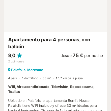
brasa. · Hay baño con ducha junto a la piscina. · Casa
Genis se divide en tres viviendas grandes e
independientes. · Subiendo por la escalera exterior (ver
foto) se accede a las 3 viviendas. Dos viviendas están
ubicadas en la primera planta y una vivienda está ubicada
en la segunda planta. · La primera vivienda tiene una
capacidad para 8 personas. Su distribución es la
siguiente: . 4 dormitorios dormitorio 1: 1 cama doble
Apartamento para 4 personas, con
dormitorio 2: 2 camas individuales dormitorio...
balcón
9,0
75 €
desde
por noche
2
opiniones
Palafolls, Maresme
4 pers.
1 dormitorio
33 m²
A 1,7 km de la playa
Wifi, Aire acondicionado, Televisión, Ropa de cama,
Toallas
Ubicado en Palafolls, el apartamento Berni's House
Palafolls tiene WIFI incluido y ofrece 33 m² ideales para
hasta 4 huéspedes. Dispone de 1 dormitorio con una cama