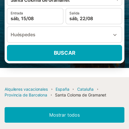
Santa Coloma de Gramanet
Entrada
Salida
sáb, 15/08
sáb, 22/08
Huéspedes
BUSCAR
Alquileres vacacionales
España
Cataluña
Provincia de Barcelona
Santa Coloma de Gramanet
Mostrar todos