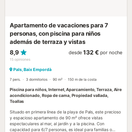
comodidad y rapidez. - La joya de la vivienda es la terraza
amueblada, desde donde se pueden contemplar vistas
laterales al mar. Es el lugar perfecto para relajarse, leer un
libro o compartir una comida al aire libre mientras se disfr...
Apartamento de vacaciones para 7
personas, con piscina para niños
además de terraza y vistas
8,9
132 €
desde
por noche
15
opiniones
Pals, Baix Empordà
7 pers.
3 dormitorios
90 m²
150 m de la costa
Piscina para niños, Internet, Aparcamiento, Terraza, Aire
acondicionado, Ropa de cama, Propiedad vallada,
Toallas
Situado en primera línea de la playa de Pals, este precioso
y espacioso apartamento de 90 m² ofrece vistas
espectaculares al mar, al jardín y a la piscina. Con
capacidad para 6/7 personas, es ideal para familias o