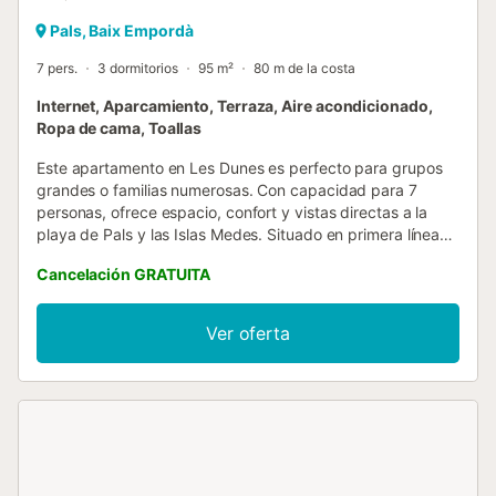
Pals, Baix Empordà
7 pers.
3 dormitorios
95 m²
80 m de la costa
Internet, Aparcamiento, Terraza, Aire acondicionado,
Ropa de cama, Toallas
Este apartamento en Les Dunes es perfecto para grupos
grandes o familias numerosas. Con capacidad para 7
personas, ofrece espacio, confort y vistas directas a la
playa de Pals y las Islas Medes. Situado en primera línea
de mar, es el lugar ideal para disfrutar de unas vacaciones
Cancelación GRATUITA
inolvidables rodeado de naturaleza y tranquilidad.
IMPORTANTE - Se admiten mascotas con un suplemento
de 8 € por noche (mínimo 25 € - máximo 56 €). - No se
Ver oferta
permiten fiestas. DETALLES DEL ALOJAMIENTO - Este
alojamiento de 95 m² ofrece un espacio amplio y acogedor
con capacidad para hasta 7 personas, diseñado para
garantizar el máximo confort durante la estancia. - El
salón-comedor es un espacio versátil y agradable,
equipado con un sofá-cama individual que permite alojar a
una persona adicional. - La cocina, totalmente equipada