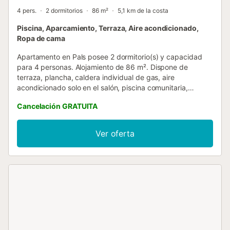
4 pers.
2 dormitorios
86 m²
5,1 km de la costa
Piscina, Aparcamiento, Terraza, Aire acondicionado,
Ropa de cama
Apartamento en Pals posee 2 dormitorio(s) y capacidad
para 4 personas. Alojamiento de 86 m². Dispone de
terraza, plancha, caldera individual de gas, aire
acondicionado solo en el salón, piscina comunitaria,
parking cubierto en mismo edificio, Televisión. La cocina,
Cancelación GRATUITA
está equipada con nevera, microondas, horno, congelador,
lavadora, lavavajillas, vajilla/cubertería, utensilios/cocina,
cafetera y tostadora. Las sábanas están incluidas en el
Ver oferta
precio del alquiler. Si lo desean, pueden añadir también las
toallas al hacer la reserva a un precio de 4€ por persona.
⚠️ ¡ATENCIÓN! La altura máxima permitida en el
aparcamiento interior es de 1,90 m....