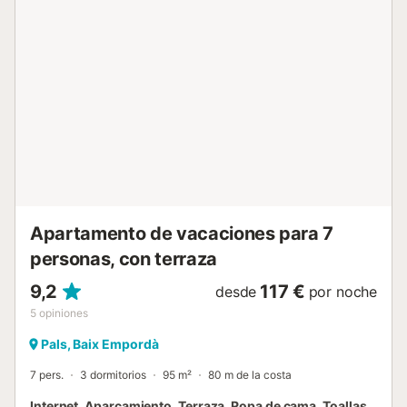
(Wi-Fi), televisión y plancha. - Cocina equipada: Cocina
americana de vitrocerámica con nevera, microondas,
lavadora, vajilla, cubertería, utensilios de cocina, cafetera y
tostadora. Los apartamentos para 4/5 personas también
tienen horno. - Zona exterior: Terraza equipada con
mobiliario exterior. - Piscina comunitaria: Situada a 50
metros del edificio, perfecta para refrescarse y relajarse.
UBICACIÓN PRIVILEGIADA Mar Pins disfruta de una
ubicación estratégica que combina la proximidad a la
playa con la tranquilidad de un entorno natural. Ideal para
practicar deportes, disfrutar de la naturaleza o visitar
lugares encantadores como el pueb...
Apartamento de vacaciones para 7
personas, con terraza
9,2
117 €
desde
por noche
5
opiniones
Pals, Baix Empordà
7 pers.
3 dormitorios
95 m²
80 m de la costa
Internet, Aparcamiento, Terraza, Ropa de cama, Toallas