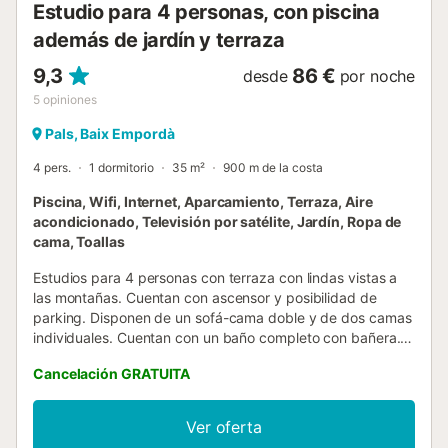
Estudio para 4 personas, con piscina
además de jardín y terraza
9,3
86 €
desde
por noche
5
opiniones
Pals, Baix Empordà
4 pers.
1 dormitorio
35 m²
900 m de la costa
Piscina, Wifi, Internet, Aparcamiento, Terraza, Aire
acondicionado, Televisión por satélite, Jardín, Ropa de
cama, Toallas
Estudios para 4 personas con terraza con lindas vistas a
las montañas. Cuentan con ascensor y posibilidad de
parking. Disponen de un sofá-cama doble y de dos camas
individuales. Cuentan con un baño completo con bañera.
Posibilidad de pagar en recepción por toallas y ropa de
Cancelación GRATUITA
cama. Cuentan con una cocina equipada y vajilla.
Disponen de televisión satélital y de internet. Cuentan con
todas las comodidades. La playa se encuentra muy cerca
Ver oferta
a 800m, también cuentan con un campo de golf a 50m.