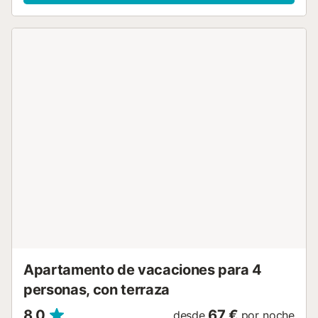
cama individual para una persona adicional. - Cocina
equipada: Estilo americana con vitrocerámica, ideal para
preparar comidas durante la estancia. - Baño: Con bañera
para mayor comodidad. - Terraza privada: Amueblada y
con vistas al mar, perfecta para relajarse o disfrutar de
comidas al aire libre. EQUIPAMIENTO - Conexión Wi-Fi
gratuita y televisión por satélite para entretenerse o
mantenerse conectados. - Aire acondicionado y
calefacción para garantizar un confort óptimo durante
todo el año. - Lavadora para mayor comodidad durante la
estancia. - Ropa de cama y toallas de baño incluidas, con
cambio semanal. - Cocina completamente equipada con
lavavajillas, microondas, cafetera de filtro, vajilla, cubiertos
y utensilios de cocina para preparar comidas con facilidad.
- Ventanas con doble acristalamiento para aislamiento
térmico y acústico. - Aparcamiento privado gratuito dentro
del comp...
Apartamento de vacaciones para 4
personas, con terraza
8,0
67 €
desde
por noche