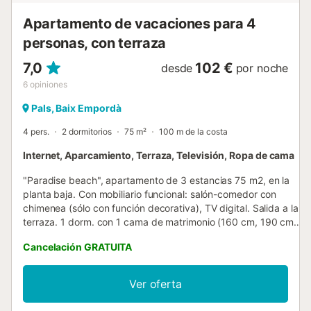
Apartamento de vacaciones para 4
personas, con terraza
7,0
102 €
desde
por noche
6
opiniones
Pals, Baix Empordà
4 pers.
2 dormitorios
75 m²
100 m de la costa
Internet, Aparcamiento, Terraza, Televisión, Ropa de cama
"Paradise beach", apartamento de 3 estancias 75 m2, en la
planta baja. Con mobiliario funcional: salón-comedor con
chimenea (sólo con función decorativa), TV digital. Salida a la
terraza. 1 dorm. con 1 cama de matrimonio (160 cm, 190 cm
de longitud), ventilador. 1 dorm. con 2 camas (90 cm, 190 cm
Cancelación GRATUITA
de longitud), ventilador. Cocina (lavavajillas, 4 placas de
vitrocerámica, tostadora, hervidor de agua eléctrico,
microondas, congelador, cafetera eléctrica, microondas/grill).
Ver oferta
Ducha/WC, WC separado. Calefacción eléctrica. Muebles de
terraza, tumbonas (2). Vista panorámica espléndida al mar. El