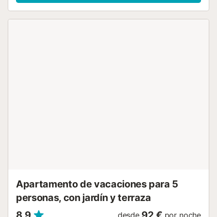
Cuentan con una hermosa piscina para adultos y para
niños. También cuentan con un jardín y una zona infantil.
Zona muy tranquila y verde. Ideal parejas, personas que
disfruten del golf y de las actividades al aire libre. También
para las personas interesadas en disfrutar de la playa....
Apartamento de vacaciones para 5
personas, con jardín y terraza
8,9
92 €
desde
por noche