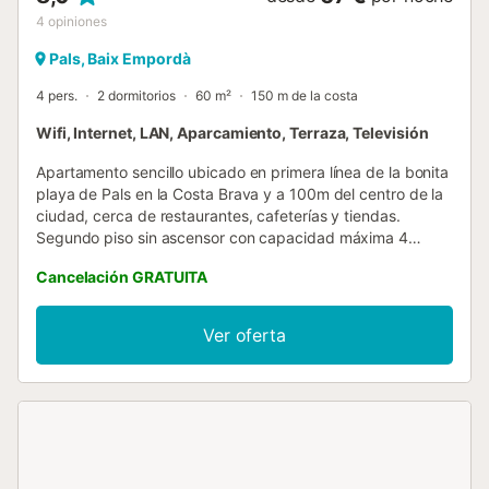
4
opiniones
Pals, Baix Empordà
4 pers.
2 dormitorios
60 m²
150 m de la costa
Wifi, Internet, LAN, Aparcamiento, Terraza, Televisión
Apartamento sencillo ubicado en primera línea de la bonita
playa de Pals en la Costa Brava y a 100m del centro de la
ciudad, cerca de restaurantes, cafeterías y tiendas.
Segundo piso sin ascensor con capacidad máxima 4
personas. Cuenta con un salón-comedor (TV y chimenea)
Cancelación GRATUITA
con salida a una terraza con vistas impresionantes al mar
donde podrá disfrutar de desayunos y comidas al sol, una
cocina sencilla pero completa (cocina y horno eléctrico,
Ver oferta
microondas, lavadora, cafetera), 2 habitaciones dobles (1
con cama de matrimonio de 140x190cm y la otra con 2
camas de 90x190cm), un baño con ducha y un aseo. WIFI
Plaza de parking. No se admiten mascotas. Apartamento
solo para familias. No se admiten reservas de jóvenes
menores de 35 años. ¡Ideal para disfrutar de unas
vacaciones en familia en la Costa Brava! - En el caso de