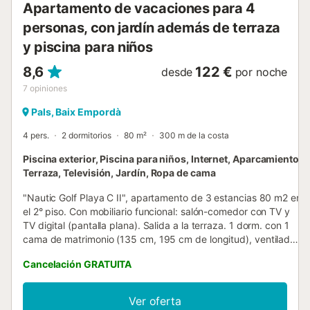
Apartamento de vacaciones para 4
personas, con jardín además de terraza
y piscina para niños
8,6
122 €
desde
por noche
7
opiniones
Pals, Baix Empordà
4 pers.
2 dormitorios
80 m²
300 m de la costa
Piscina exterior, Piscina para niños, Internet, Aparcamiento,
Terraza, Televisión, Jardín, Ropa de cama
"Nautic Golf Playa C II", apartamento de 3 estancias 80 m2 en
el 2° piso. Con mobiliario funcional: salón-comedor con TV y
TV digital (pantalla plana). Salida a la terraza. 1 dorm. con 1
cama de matrimonio (135 cm, 195 cm de longitud), ventilador.
1 dorm. con 1 x 2 literas (90 cm, 190 cm de longitud),
Cancelación GRATUITA
ventilador. Cocina abierta (horno, lavavajillas, 4 placas de
vitrocerámica, tostadora, hervidor de agua eléctrico,
microondas, cafetera eléctrica). Baño/bidet/WC. Ningún tipo
Ver oferta
de calefacción. Terraza. Muebles de terraza. Vista a la