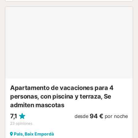
alojamiento dispone de: lavadora, plancha, trona, cuna,
secador de pelo. Internet (Wifi, gratis). Plaza de aparcamiento
n. 7 junto a la casa. A tener en cuenta: TV solamente ES. smart
TV. HUTG-013125 // Reg. Nr.:
ESFCTU00001700700036303600000000000000000HUTG-
0131257...
Apartamento de vacaciones para 4
personas, con piscina y terraza, Se
admiten mascotas
7,1
94 €
desde
por noche
23
opiniones
Pals, Baix Empordà