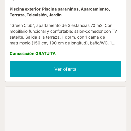
Piscina exterior, Piscina para niños, Aparcamiento,
Terraza, Televisión, Jardín
"Green Club", apartamento de 3 estancias 70 m2. Con
mobiliario funcional y confortable: salón-comedor con TV
satélite. Salida a la terraza. 1 dorm. con 1 cama de
matrimonio (150 cm, 190 cm de longitud), baño/WC. 1
dorm. con 2 camas (90 cm, 190 cm de longitud). Cocina
Cancelación GRATUITA
(lavavajillas, tostadora, microondas, cafetera eléctrica).
Baño/WC. Ningún tipo de calefacción. Balcón pequeño. El
alojamiento dispone de: lavadora. Plaza de aparcamiento.
Ver oferta
A tener en cuenta: permitido máximo 1 mascota / perro. TV
solamente ES. HUTG-018974 // Reg. Nr.:
ESFCTU00001700700021229700000000000000HUTG-
018974-276...