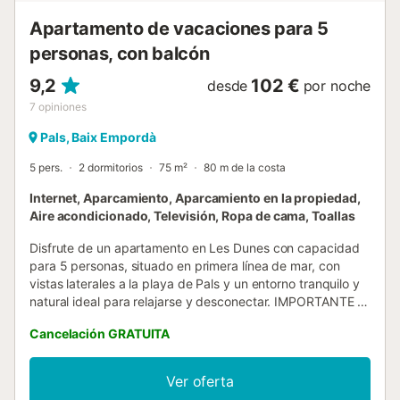
Paraíso 11 se encuentra frente al mar, con acceso directo a
Apartamento de vacaciones para 5
la Playa de Pals. Su situación única ofrece una gran
variedad de servicios y actividades al alcan...
personas, con balcón
9,2
102 €
desde
por noche
7
opiniones
Pals, Baix Empordà
5 pers.
2 dormitorios
75 m²
80 m de la costa
Internet, Aparcamiento, Aparcamiento en la propiedad,
Aire acondicionado, Televisión, Ropa de cama, Toallas
Disfrute de un apartamento en Les Dunes con capacidad
para 5 personas, situado en primera línea de mar, con
vistas laterales a la playa de Pals y un entorno tranquilo y
natural ideal para relajarse y desconectar. IMPORTANTE -
Las mascotas son bienvenidas con un suplemento de 8 €
Cancelación GRATUITA
por noche (mínimo 25 € - máximo 56 €). - No se permiten
fiestas. DETALLES DEL ALOJAMIENTO - Superficie: 75 m²
- Distribución: - 2 habitaciones dobles: Perfectas para un
Ver oferta
descanso cómodo y privado. - Salón-comedor: Con sofá