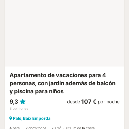
reservas de grupos se deberá abonar como depósito en la
agencia 150 euros/persona en efectivo, que será devuelto
una semana después de la salida mediante transferencia.
Está totalmente prohibida la celebración así como hacer
ruido después de las 21:00h. En el caso de incumplimiento
de alguna de estas premisas, el cliente deberá abandonar
la propiedad sin derecho a ningún tipo de reembolso.
Check-in y check-out El check-in y check-out se realizara
en nuestra oficina de Llafranc situada en C/xaloc 5.
Llafranc Tasa turistica A la llegada será necesario abonar
la tasa turís...
Apartamento de vacaciones para 4
personas, con jardín además de balcón
y piscina para niños
9,3
107 €
desde
por noche
3
opiniones
Pals, Baix Empordà
4 pers.
2 dormitorios
70 m²
850 m de la costa