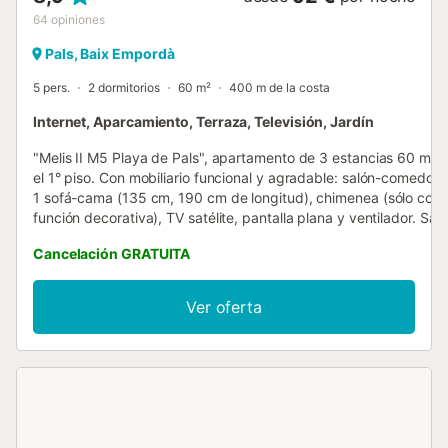
64
opiniones
Pals, Baix Empordà
5 pers.
2 dormitorios
60 m²
400 m de la costa
Internet, Aparcamiento, Terraza, Televisión, Jardín
"Melis II M5 Playa de Pals", apartamento de 3 estancias 60 m2 
el 1° piso. Con mobiliario funcional y agradable: salón-comedor 
1 sofá-cama (135 cm, 190 cm de longitud), chimenea (sólo con
función decorativa), TV satélite, pantalla plana y ventilador. Sali
a la terraza. 1 dorm. con 2 camas (90 cm, 190 cm de longitud),
Cancelación GRATUITA
estufa eléctrica. Salida a la terraza. 1 dorm. con 1 x 2 literas (90
cm, 180 cm de longitud), estufa eléctrica. Cocina abierta (3 pla
de vitrocerámica, hervidor de agua eléctrico, cafetera eléctrica,
Ver oferta
microondas/grill) con barra americana. Ducha/WC. Terraza 12 m
Muebles de terraza. Vista panorámica al mar. El alojamiento
dispone de: caja fuerte, plancha, trona, cuna hasta 2 años. Inter
(Wifi, gratis). Plaza de aparcamiento. A tener en cuenta:
apartamento para no fumadores. TV solamente ES, DE, FR. HUT
001769 // Reg. Nr.:
ESFCTU000017007000021844000000000000000HUTG0017