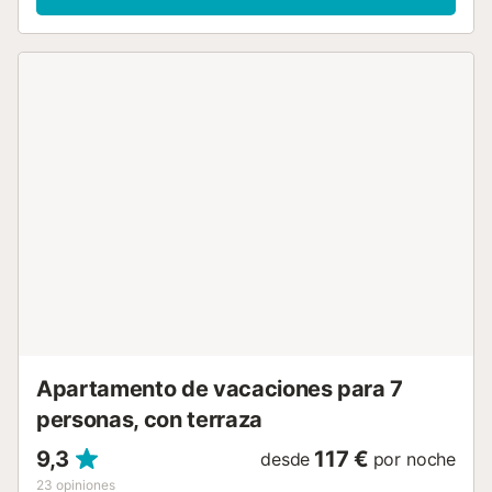
piscina. El alojamiento dispone de: lavadora, plancha, trona,
cuna hasta 2 años, secador de pelo. Internet (Wifi, gratis).
Plaza de aparcamiento n. Exterior Nº Apart. A tener en
cuenta: casa para no fumadores. TV solamente ES. HUTG-
034584 // Reg. Nr.:
ESFCTU00001700700014507600000000000000000HUTG-
0345847...
Apartamento de vacaciones para 7
personas, con terraza
9,3
117 €
desde
por noche
23
opiniones