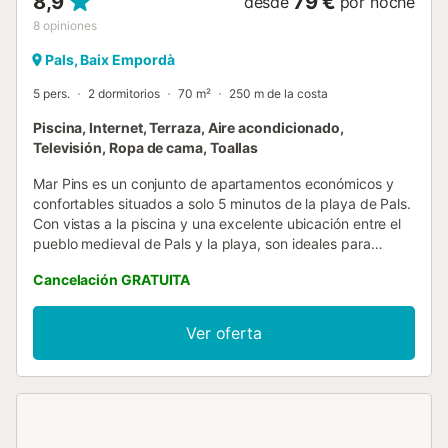
8,9
79 €
desde
por noche
8
opiniones
Pals, Baix Empordà
5 pers.
2 dormitorios
70 m²
250 m de la costa
Piscina, Internet, Terraza, Aire acondicionado,
Televisión, Ropa de cama, Toallas
Mar Pins es un conjunto de apartamentos económicos y
confortables situados a solo 5 minutos de la playa de Pals.
Con vistas a la piscina y una excelente ubicación entre el
pueblo medieval de Pals y la playa, son ideales para
familias, parejas o pequeños grupos que quieran disfrutar
Cancelación GRATUITA
de una escapada relajada y rodeada de naturaleza.
IMPORTANTE - Se admiten mascotas con un suplemento
de 8 € por noche (mínimo 25 € - máximo 56 €). - Sábanas
Ver oferta
y toallas incluidas, con cambio semanal. - No se permiten
fiestas. DETALLES DEL ALOJAMIENTO - Tipo de
alojamiento: - Apartamento para 4/5 personas: 2
dormitorios dobles, salón-comedor con sofá-cama para 1
persona, terraza y 1 baño con bañera. EQUIPAMIENTO -
Confort y funcionalidad: Calefacción, acceso a internet