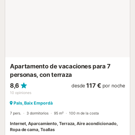
con electrodomésticos y utensilios, facilita la preparación
de cualquier comida, ya sea un desayuno rápido o una
cena elaborada. - El apartamento cuenta con tres
habitaciones dobles, espaciosas y diseñadas para ofrecer
el mejor descanso, así como dos baños completos: uno
con bañera para los momentos de relajación y otro con
ducha para mayor comodidad y rapidez. - La joya de la
vivienda es la terraza amueblada, desde donde se pueden
contemplar vistas directas al mar. Es el lugar perfecto para
relajarse, leer un libro o compartir una comida al aire libre
mientras se disfruta de la b...
Apartamento de vacaciones para 7
personas, con terraza
8,6
117 €
desde
por noche
10
opiniones
Pals, Baix Empordà
7 pers.
3 dormitorios
95 m²
100 m de la costa
Internet, Aparcamiento, Terraza, Aire acondicionado,
Ropa de cama, Toallas