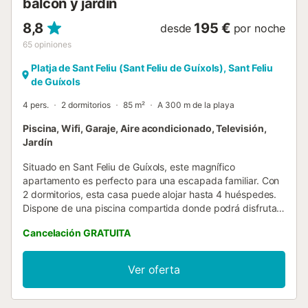
balcón y jardín
8,8
195 €
desde
por noche
65
opiniones
Platja de Sant Feliu (Sant Feliu de Guíxols), Sant Feliu
de Guíxols
4 pers.
2 dormitorios
85 m²
A 300 m de la playa
Piscina, Wifi, Garaje, Aire acondicionado, Televisión,
Jardín
Situado en Sant Feliu de Guíxols, este magnífico
apartamento es perfecto para una escapada familiar. Con
2 dormitorios, esta casa puede alojar hasta 4 huéspedes.
Dispone de una piscina compartida donde podrá disfrutar
de un día junto a la piscina. Haga el precioso paseo
Cancelación GRATUITA
costero entre s'Agaro y la Conca, ¡uno de los más bonitos
del mundo! (y no olvides tu cámara de fotos). Las pizzas
son deliciosas en Locanda di nonna Flo, así como el
Ver oferta
marisco en El Dorado Mar, ambos restaurantes económicos
a tiro de piedra (5 minutos a pie). Los mejores restaurantes
cercanos son, en nuestra opinión, Sa Marinada (puerto de