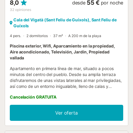
8,0
55 €
desde
por noche
32
opiniones
Cala del Vigatà (Sant Feliu de Guíxols), Sant Feliu de
Guíxols
4 pers.
2 dormitorios
37 m²
A 200 m de la playa
Piscina exterior, Wifi, Aparcamiento en la propiedad,
Aire acondicionado, Televisión, Jardín, Propiedad
vallada
Apartamento en primera línea de mar, situado a pocos
minutos del centro del pueblo. Desde su amplia terraza
disfrutaremos de unas vistas laterales al mar privilegiadas,
así como de un entorno inigualable, lleno de calas y
acantilados, rodeados de pinares. Goza de una zona
Cancelación GRATUITA
comunitaria con unas terrazas con sombrillas que llegan a
ras de agua, un amplio jardín, piscina y zona infantil.
También cuenta con acceso privado a la cala, que forma
Ver oferta
parte de una reserva natural protegida (flora y fauna única
en esta zona del Mediterráneo). La costa de Sant Feliu de
Guíxols está llena de contrastes: en medio de acantilados,