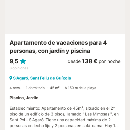
comerciales y una innumerable oferta de la mejor
gastronomía de la zona, con diversidad de restaurantes
con estrellas michelin así como gastronomía local e
internacional. Se cobrará la tasa turística establecida por
las leyes locales en el momento de la...
Apartamento de vacaciones para 4
personas, con jardín y piscina
9,5
138 €
desde
por noche
8
opiniones
S'Agaró, Sant Feliu de Guíxols
4 pers.
1 dormitorio
45 m²
A 150 m de la playa
Piscina, Jardín
Establecimiento: Apartamento de 45m², situado en el 2º
piso de un edificio de 3 pisos, llamado '' Las Mimosas '', en
Sant Pol - S'Agaró. Tiene una capacidad máxima de 2
personas en lecho fijo y 2 personas en sofá-cama. Hay 1