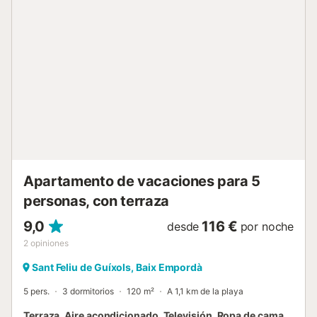
se admiten animales en ningún caso. No se aceptan
grupos de jóvenes Estancia distribuida por un profesional.
A menos que se indique lo contrario, los servicios como la
limpieza, la ropa de cama, las toallas, etc. no están
incluidos en el precio de este alquiler. Si se admiten
mascotas (información en el anuncio), pueden aplicarse
suplementos. Sólo están presentes los equipos
específicamente mencionados en este anuncio. Los
equipos no mencionados no se consideran presentes. A
menos que exista una estación de carga eléctrica en el
alojamiento, está prohibido cargar vehí...
Apartamento de vacaciones para 5
personas, con terraza
9,0
116 €
desde
por noche
2
opiniones
Sant Feliu de Guíxols, Baix Empordà
5 pers.
3 dormitorios
120 m²
A 1,1 km de la playa
Terraza, Aire acondicionado, Televisión, Ropa de cama,