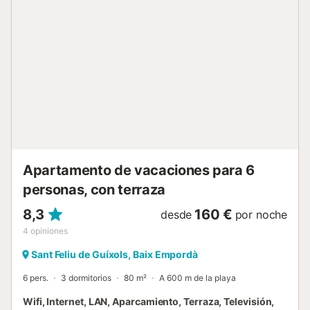
de actividades turísticas de mar y montaña con una
excepcional oferta de deportes de aventuras, naturaleza,
compras, centros comerciales y una innumerable oferta de
la mejor gastronomía de la zona, con diversidad de
restaurantes con estrellas michelin así como gastronomía
local e internacional. Se cobrará la tasa turística
establecida por las leyes locales en el momento de la
llegada.Lamentablemente en esta propiedad no podemos
aceptar a grupos de menores de 25 añ[hidden] entrega y
recogida de llaves ...
Apartamento de vacaciones para 6
personas, con terraza
8,3
160 €
desde
por noche
4
opiniones
Sant Feliu de Guíxols, Baix Empordà
6 pers.
3 dormitorios
80 m²
A 600 m de la playa
Wifi, Internet, LAN, Aparcamiento, Terraza, Televisión,