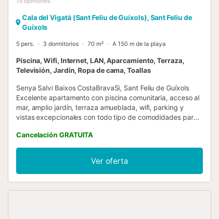
19
opiniones
Cala del Vigatà (Sant Feliu de Guíxols), Sant Feliu de
Guíxols
5 pers.
3 dormitorios
70 m²
A 150 m de la playa
Piscina, Wifi, Internet, LAN, Aparcamiento, Terraza,
Televisión, Jardín, Ropa de cama, Toallas
Senya Salvi Baixos CostaBravaSi, Sant Feliu de Guíxols
Excelente apartamento con piscina comunitaria, acceso al
mar, amplio jardín, terraza amueblada, wifi, parking y
vistas excepcionales con todo tipo de comodidades para
disfrutar de unas vacaciones inolvidables en la Costa
Cancelación GRATUITA
Brava. El alojamiento está situado en un entorno idílico de
fácil acceso a las principales calas y playas de la zona. En
el interior encontramos un comedor sala de estar, una
Ver oferta
cocina equipada, 3 habitaciones (dos con cama de
matrimonio, 1 habitación con cama individual) 1 baño con
ducha, 1 aseo, y un amplio listado de servicios y
comodidades adicionales: - Cocina independiente - Salón
con salida a terraza. - Terraza con mesa y sillas - Parking -
mesa de ping pong comunitaria - Piscina comunitaria - Wifi