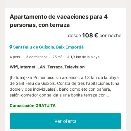
Apartamento de vacaciones para 4
personas, con terraza
108 €
desde
por noche
Sant Feliu de Guíxols, Baix Empordà
4 pers.
3 dormitorios
75 m²
A 1,3 km de la playa
Wifi, Internet, LAN, Terraza, Televisión
[hidden]-75 Primer piso sin ascensor, a 1.3 km de la playa
de Sant Feliu de Guíxols. Consta de tres habitaciones (una
doble y dos individuales), baño completo con bañera,
salón-comedor con salida a una bonita terraza con
encanto y cocina independiente. En la parte trasera,
Cancelación GRATUITA
dispone de otra terraza con tendedero. La ropa de cama y
las toallas no están incluidas, en caso de necesitar, el coste
es de 25€ por persona No se aceptan mascotas. No se
Ver oferta
aceptan grupos de jóvenes Condiciones: Al importe del
alquiler, debe añadirse la tasa turística y una fianza de