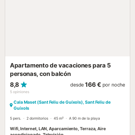
que tiene más de 1000 m2 de jardín y dos piscinas
comunitarias, una grande y una infantil con un total de
unos 175 m2 de lámina de agua. El apartamento cuenta
con amplio listado de comodidades y servicios: - Aire
acondicionado - Cocina totalmente equipada - Sala de
estar con salida a terraza - Terraza con mesa, sillas y
sombrillas mecánicas - Parking cubierto y gratuito - Wifi -
Ascensor - Zona comunitaria con jardín, dos piscinas y
ducha exterior Las sábanas...
Apartamento de vacaciones para 5
personas, con balcón
8,8
166 €
desde
por noche
5
opiniones
Cala Maset (Sant Feliu de Guíxols), Sant Feliu de
Guíxols
5 pers.
2 dormitorios
45 m²
A 90 m de la playa
Wifi, Internet, LAN, Aparcamiento, Terraza, Aire
acondicionado, Televisión