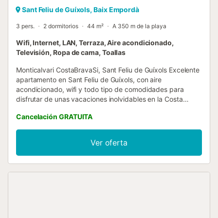
Sant Feliu de Guíxols, Baix Empordà
3 pers.
2 dormitorios
44 m²
A 350 m de la playa
Wifi, Internet, LAN, Terraza, Aire acondicionado,
Televisión, Ropa de cama, Toallas
Monticalvari CostaBravaSi, Sant Feliu de Guíxols Excelente
apartamento en Sant Feliu de Guíxols, con aire
acondicionado, wifi y todo tipo de comodidades para
disfrutar de unas vacaciones inolvidables en la Costa
Brava. El apartamento está situado muy cerca del centro
Cancelación GRATUITA
histórico del pueblo y en un entorno idílico de fácil acceso
a las principales calas y playas de la Costa Brava. El
alojamiento se encuentra a 450 metros de la playa. Este
Ver oferta
alojamiento dispone de 2 habitaciones (una con cama de
matrimonio y otra con 2 camas individuales), un baño con
ducha y aseo, un balcón con mesas y sillas, y un amplio
listado de servicios y comodidades adicionales: -Cocina
totalmente equipada -Salón comedor con salida al balcón
-TV española -Wifi -Aire acondicionado Las sábanas y las
toallas de ducha están incluidas. La limpieza final de la
casa está incluida. La zona ofrece infinitas posibilidades