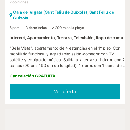
2
opiniones
Cala del Vigatà (Sant Feliu de Guíxols), Sant Feliu de
Guíxols
6 pers.
3 dormitorios
A 200 m de la playa
Internet, Aparcamiento, Terraza, Televisión, Ropa de cama
"Bella Vista", apartamento de 4 estancias en el 1° piso. Con
mobiliario funcional y agradable: salón-comedor con TV
satélite y equipo de música. Salida a la terraza. 1 dorm. con 2
camas (90 cm, 190 cm de longitud). 1 dorm. con 1 cama de
matrimonio (140 cm, 190 cm de longitud). 1 dorm. con 1 cama
Cancelación GRATUITA
de matrimonio (180 cm, 190 cm de longitud), baño/WC.
Cocina (horno, lavavajillas, 4 placas de vitrocerámica,
tostadora, hervidor de agua eléctrico, microondas,
Ver oferta
congelador, cafetera eléctrica). Baño/WC. Calefacción
eléctrica. Terraza 14 m2. Muebles de terraza. Vista muy
bonita al mar y al puerto. El alojamiento dispone de: lavadora,
secadora. A tener en cuenta: casa para no fumadores. HUTG-
013527 // Reg. Nr.:
ESFCTU00001701700066156800000000000000000HUTG-
0135271...