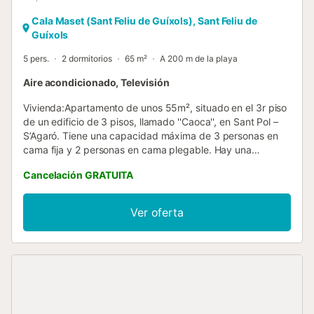
Cala Maset (Sant Feliu de Guíxols), Sant Feliu de
Guíxols
5 pers.
2 dormitorios
65 m²
A 200 m de la playa
Aire acondicionado, Televisión
Vivienda:Apartamento de unos 55m², situado en el 3r piso
de un edificio de 3 pisos, llamado ''Caoca'', en Sant Pol –
S’Agaró. Tiene una capacidad máxima de 3 personas en
cama fija y 2 personas en cama plegable. Hay una
habitación con cama doble, 1 habitación con 1 cama
Cancelación GRATUITA
individual y dos camas más debajo, salón-comedor de
13m², cocina de 5m² y cuarto de baño completo. Terraza
privada de 8 m² y balcón privado de 2 m². Plaza privada
Ver oferta
de parking exterior. Equipamiento: Cocina eléctrica, horno
eléctrico, nevera, lavadora de ropa y secadora, lavaplatos,
lavadero, aire acondicionado, TV. Entorno:Mar a 200m,
playa y tiendas a 500m. La zona comunitaria dispone de
jardín de 1500 m², parque infantil y pista de tenis.
Además, el apartamento goza de muy buenas vistas al
mar. Restricciones: La ropa de la casa no está incluida. No