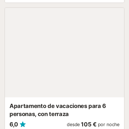
200€ No dude en contactarnos y buscaremos la mejor
opción. Estancia distribuida por un profesional. A menos
que se indique lo contrario, los servicios como la limpieza,
la ropa de cama, las toallas, etc. no están incluidos en el
precio de este alquiler. Si se admiten mascotas
(información en el anuncio), pueden aplicarse
suplementos. Sólo están presentes los equipos
específicamente mencionados en este anuncio. Los
equipos no mencionados no se consideran presentes. A
menos que exista una estación de carga eléctrica en el
alojamiento, está prohibido cargar vehículos eléctricos....
Apartamento de vacaciones para 6
personas, con terraza
6,0
105 €
desde
por noche