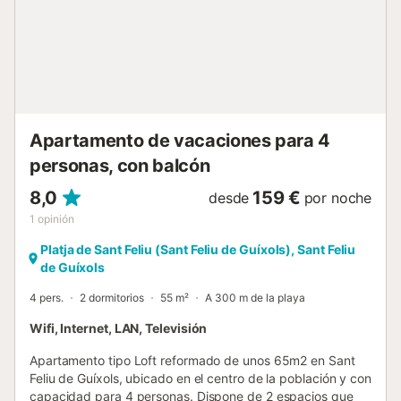
de actividades turísticas de mar y montaña con una
excepcional oferta de deportes de aventuras, naturaleza,
compras, centros comerciales y una innumerable oferta de
la mejor gastronomía de la zona, con diversidad de
restaurantes con estrellas michelin así como gastronomía
local e internacio...
Apartamento de vacaciones para 4
personas, con balcón
8,0
159 €
desde
por noche
1
opinión
Platja de Sant Feliu (Sant Feliu de Guíxols), Sant Feliu
de Guíxols
4 pers.
2 dormitorios
55 m²
A 300 m de la playa
Wifi, Internet, LAN, Televisión
Apartamento tipo Loft reformado de unos 65m2 en Sant
Feliu de Guíxols, ubicado en el centro de la población y con
capacidad para 4 personas. Dispone de 2 espacios que