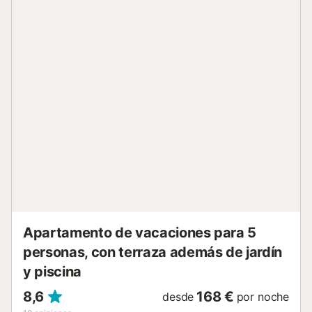
se encuentran espléndidas calas, algunas rocosas y otras
de arena fina. Desde el sur podemos destacar 'cala
Canyerets', 'cala Vigatà' y 'Port Salvi', entre otros, hasta
llegar a la bahía de Sant Feliu. Al norte, la playa de 'Sant
Pol' conserva la belleza de las edificaciones del siglo XIX y
unas aguas claras, tranquilas y poco profundas. El puerto
deportivo, comercial y pesquero, que permite la entrada
de grandes buques en la bahía, es el nexo de unión de la
ciudad con sus orígenes marineros, fruto de una relación
muy estrecha con el Mediterráneo que ha perdurado hasta
nuestros días. Un paseo hasta el faro del muelle refleja en
forma de panorámica el vínculo de Sant Feliu de Guíxols
con el mar....
Apartamento de vacaciones para 5
personas, con terraza además de jardín
y piscina
8,6
168 €
desde
por noche