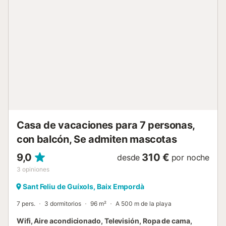
- jardín comunitario - Zona de solarium - Acceso directo al
mar - Televisión española Las sábanas y las toallas de
ducha están incluidas. La limpieza final de la casa está
incluida. La zona ofrece infinitas posibilidades de
actividades turísticas de mar y montaña con una
excepcional oferta de deportes de aventuras, naturaleza,
compras, centros comerciales y una innumerable oferta de
la mejor gastronomía de la zona, con diversidad de
restaurantes con estrellas michelin así como gastronomía
local e internacional. Se cobrará la tasa turística
establecida por las leyes locales en el momento de la
llegada.Lamentab...
Casa de vacaciones para 7 personas,
con balcón, Se admiten mascotas
9,0
310 €
desde
por noche
3
opiniones
Sant Feliu de Guíxols, Baix Empordà
7 pers.
3 dormitorios
96 m²
A 500 m de la playa
Wifi, Aire acondicionado, Televisión, Ropa de cama,