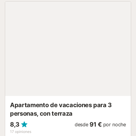
Sant Feliu, 10 min andando), Can Roquet en Romanya de
la selva, Els Tinars en Llagostera (restaurante con estrella
Michelin), restaurante Terra en el hotel Alabriga, Sant Pol.
El supermercado está a 700 m por si se queda sin lo
imprescindible. Los restaurantes más cercanos están a
sólo 600 m de la casa para que pruebes nuevas recetas.
Pase un día en la playa a sólo 500 m. La pista de tenis
está a 2 km de la casa por si te apetece jugar un partido
amistoso. Terraza cubierta con muebles de jardín para
pasar un rato al aire libre admirando el entorno.
Calefacción por suelo radiante para mantenerle cómodo
en el interior. Esta villa para niños tiene una silla alta y una
cama para niños. Garaje está en su lugar. El horario de
entrada es de 4-8 PM y salida entre 9- 10 AM....
Apartamento de vacaciones para 3
personas, con terraza
8,3
91 €
desde
por noche
17
opiniones