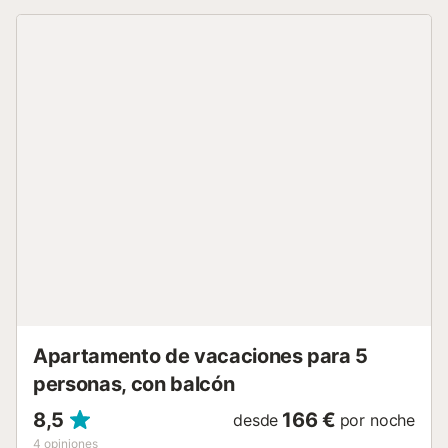
TV. Canales nacionales y 4 franceses. Entorno: La playa de
Sant Pol - S’Agaró se encuentra a sólo 300m, tiendas y
farmacia a 50m. Parking exterior comunitario sin plazas
privadas, jardín comunitario de 900m² con parque infantil.
A 500m empieza el magnífico camino de ronda que va
desde la playa de Sant Pol – S’Agaró a la de la Conca,
cada una con su encanto particular. Restricciones: No se
admiten animales en ningún caso. Para llegar al ascensor
se deben superar 4 escalones. Las sabanas y toallas no
están incluidas. Estancia distribuida por un profesional. A
menos que se indique lo contrario, los servicios como la
limpieza, la ropa de cama, las toallas, etc. no están
incluidos en el precio de este alquiler. Si se admiten
mascotas (información en el anuncio), pueden aplicarse
suplementos. Sólo están presentes los equipos
específicamente men...
Apartamento de vacaciones para 5
personas, con balcón
8,5
166 €
desde
por noche
4
opiniones