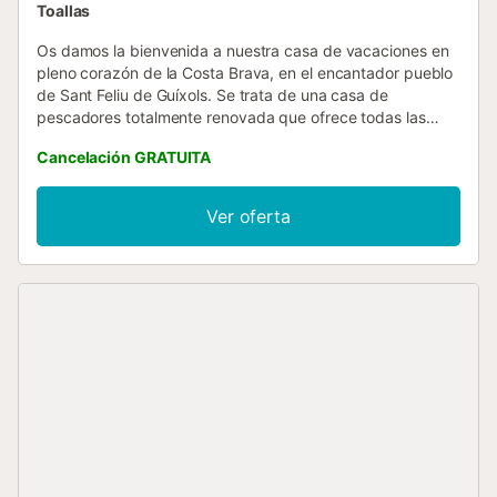
Toallas
Os damos la bienvenida a nuestra casa de vacaciones en
pleno corazón de la Costa Brava, en el encantador pueblo
de Sant Feliu de Guíxols. Se trata de una casa de
pescadores totalmente renovada que ofrece todas las
comodidades necesarias para que disfrutéis de vuestra
Cancelación GRATUITA
estancia. Está situada a solo 3 minutos a pie de la playa y
del centro. Consultad los servicios incluidos y echad un
vistazo a las fotos para descubrir más sobre este
Ver oferta
alojamiento. Para conocer las opciones de descanso,
revisad la sección de distribución de camas. No olvidéis
leer las normas de la casa para estar al tanto de toda la
información importante....