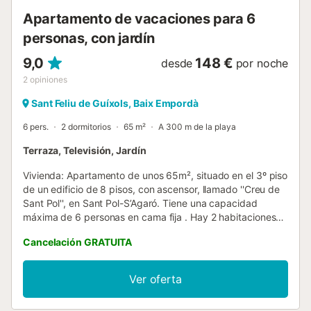
Apartamento de vacaciones para 6
personas, con jardín
9,0
148 €
desde
por noche
2
opiniones
Sant Feliu de Guíxols, Baix Empordà
6 pers.
2 dormitorios
65 m²
A 300 m de la playa
Terraza, Televisión, Jardín
Vivienda: Apartamento de unos 65m², situado en el 3º piso
de un edificio de 8 pisos, con ascensor, llamado ''Creu de
Sant Pol'', en Sant Pol-S’Agaró. Tiene una capacidad
máxima de 6 personas en cama fija . Hay 2 habitaciones
con 2 camas matrimoniales, 1 con además una litera y la
Cancelación GRATUITA
otra con 1 cama individual, salón-comedor de 25m²,
terraza privada de 20m², vista a los jardines, balcón de
2m², cocina de 4m², cuarto de baño con ducha, lavabo y
Ver oferta
wc todo reformado. Equipamiento: Cocina y horno
eléctricos, nevera, lavadora de ropa, muebles de terraza,