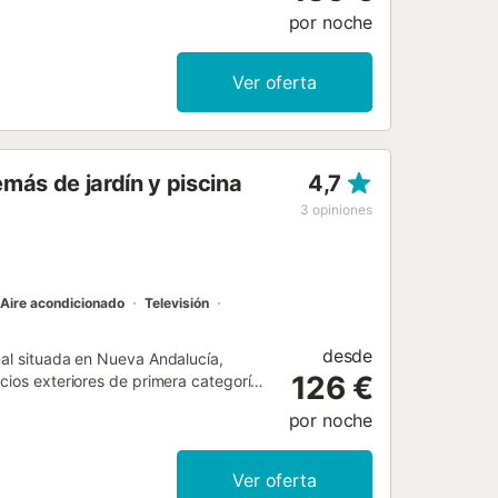
dicionado. 1 dorm. con 1 cama-nido (2
por noche
monio (150 cm, 190 cm de longitud).
 de agua eléctrico, microondas,
 Vista a la piscina y al jardín. El
Ver oferta
lo. Internet (Wifi, gratis). A tener en
VUT/MA/36477 // Reg. Nr.:
2...
más de jardín y piscina
4,7
3
opiniones
Aire acondicionado
Televisión
desde
nal situada en Nueva Andalucía,
126 €
cios exteriores de primera categoría,
un paso del Real Padel Club y a pocos
por noche
vida nocturna y las tiendas para pasar
on nosotros, podrás hacer uso del spa
miento gratuitas frente al
Ver oferta
s, aceptas respetar nuestros horarios