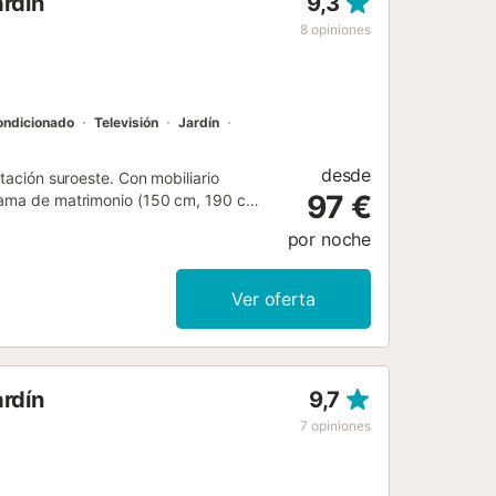
ardín
9,3
aperitivo al atardecer y cenar al aire
ño independiente. El dormitorio
8
opiniones
unitario y a la zona de la piscina. En
ma de 180 cm y dos camas de 160 cm.
fiere dormir aparte. ...
ondicionado
Televisión
Jardín
desde
ntación suroeste. Con mobiliario
97 €
 cama de matrimonio (150 cm, 190 cm
de longitud). Cocina (horno, 4
por noche
ire acondicionado, aire caliente.
ernet (Wifi, gratis). Plaza de
Ver oferta
80...
ardín
9,7
7
opiniones