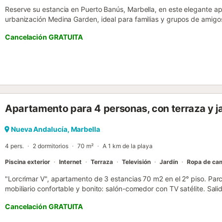
Reserve su estancia en Puerto Banús, Marbella, en este elegante ap
urbanización Medina Garden, ideal para familias y grupos de amigos
proximidad a la playa y a las zonas de ocio de moda en Puerto Ban
Cancelación GRATUITA
planta baja de 99 metros cuadrados cuenta con una decoración eleg
muy luminoso. Con capacidad para cuatro personas, dispone de una
amplio y luminoso con zona de comedor, y una acogedora terraza par
mediterránea. Además, el apartamento cuenta con un jardín privado
Medina Garden es una urbanización privilegiada situada a menos de
Banús y a pocos metros de la playa. Este complejo es perfecto par
junto a servicios de primera clase. El complejo ofrece seguridad 24 
Apartamento para 4 personas, con terraza y j
comunitarios, piscina, zona de juegos para niños y pista de pádel. 
Centro Plaza y al Casino Marbella añade un atractivo adicional. Pu
vida social y su entorno lujoso. Aquí, puedes disfrutar de una ampl
Nueva Andalucía, Marbella
interés, como la famosa marina, playas impresionantes, centros com
4 pers.
2 dormitorios
70 m²
A 1 km de la playa
restaurantes, cafeterías...
Piscina exterior
Internet
Terraza
Televisión
Jardín
Ropa de ca
"Lorcrimar V", apartamento de 3 estancias 70 m2 en el 2° piso. Pa
mobiliario confortable y bonito: salón-comedor con TV satélite. Sali
(90 cm, 190 cm de longitud), baño/WC y doble lavabo (privado). 1
Cancelación GRATUITA
cm de longitud), ducha/WC. Cocina (horno, 4 placas de vitrocerámic
microondas, congelador, cafetera eléctrica). Ningún tipo de calef