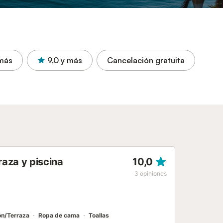
más
9,0
y más
Cancelación gratuita
aza y piscina
10,0
3
opiniones
ón/Terraza
Ropa de cama
Toallas