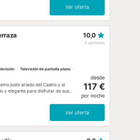
 lavadora, secadora, trona, cuna,
Ver oferta
UT/MA/50186 // Reg. Nr.:
7...
erraza
10,0
3
opiniones
levisión
Televisión de pantalla plana
desde
117 €
no justo al lado del Casino y el
io y elegante para disfrutar de sus
por noche
muy alto y contemporáneo, con
rio principal y baños en mármol gris
a/comedor/sala de estar de concepto
Ver oferta
 está equipada con electrodomésticos
quina de café Nespresso. Hay
 la terraza. La terraza es espaciosa,
lavadora. Cómodos muebles de