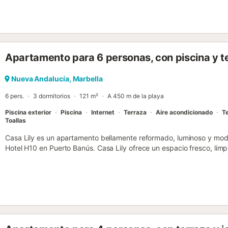
de terraza. Vista a la piscina y al jardín. El alojamiento dispone de:
secador de pelo. Internet (Wifi, gratis). Adecuado para familias. V
ESFCTU0000290410006069580000000000000000VUT/MA/50186
Apartamento para 6 personas, con piscina y t
Nueva Andalucía, Marbella
6 pers.
3 dormitorios
121 m²
A 450 m de la playa
Piscina exterior
Piscina
Internet
Terraza
Aire acondicionado
Te
Toallas
Casa Lily es un apartamento bellamente reformado, luminoso y moder
Hotel H10 en Puerto Banús. Casa Lily ofrece un espacio fresco, limp
vacaciones. Acaba de ser renovado con un estándar escandinavo 
detalles elegantes como elementos de vidrio industrial en el dormito
con accesorios y grifería dorados. El apartamento tiene una cocin
abierto con puertas dobles que dan a la terraza (23m2). La cocina
nuevos, incluyendo lavavajillas, frigorífico-congelador, horno y má
ventanas con doble acristalamiento en todas las ventanas que dan a
orientada al oeste y cuenta con una cocina exterior empotrada y 